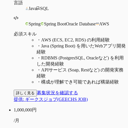
言語
Java
SQL
Spring
Spring Boot
Oracle Database
AWS
必須スキル
・
AWS (ECS, EC2, RDS) の利用経験
・
Java (Spring Boot) を用いたWebアプリ開発
経験
・
RDBMS (PostgresSQL, Oracleなど) を利用
した開発経験
・
APIサービス (Soap, Restなど) の開発実務
経験
・
構成が理解でき可能であれば構築経験
募集状況を確認する
詳しく見る
提供:
ギークスジョブ(GEECHS JOB)
1,000,000
円
/月