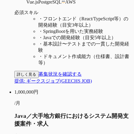
Vue.js
PostgreSQL
AWS
必須スキル
・
フロントエンド（React/TypeScript等）の
開発経験（目安3年以上）
・
SpringBootを用いた実務経験
・
Javaでの開発経験（目安5年以上）
・
基本設計〜テストまでの一貫した開発経
験
・
ドキュメント作成能力（仕様書、設計書
等）
募集状況を確認する
詳しく見る
提供:
ギークスジョブ(GEECHS JOB)
1,000,000
円
/月
Java／大手地方銀行におけるシステム開発支
援案件・求人