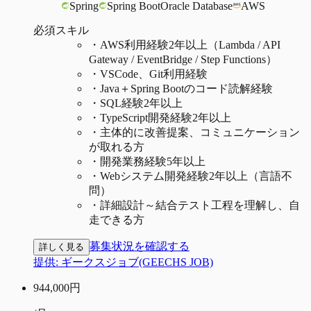
Spring
Spring Boot
Oracle Database
AWS
必須スキル
・
AWS利用経験2年以上（Lambda / API
Gateway / EventBridge / Step Functions）
・
VSCode、Git利用経験
・
Java＋Spring Bootのコード読解経験
・
SQL経験2年以上
・
TypeScript開発経験2年以上
・
主体的に改善提案、コミュニケーション
が取れる方
・
開発業務経験5年以上
・
Webシステム開発経験2年以上（言語不
問）
・
詳細設計～結合テスト工程を理解し、自
走できる方
募集状況を確認する
詳しく見る
提供:
ギークスジョブ(GEECHS JOB)
944,000
円