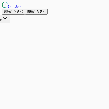
CoreJobs
言語から選択
職種から選択
択