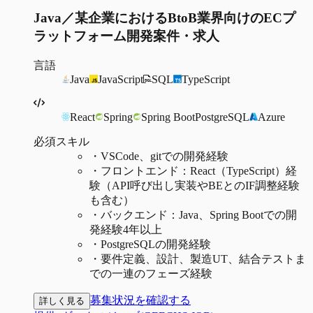
Java／某企業におけるBtoB業界向けのECプ
ラットフォーム開発案件・求人
言語
Java
JavaScript
SQL
TypeScript
React
Spring
Spring Boot
PostgreSQL
Azure
必須スキル
・
VSCode、gitでの開発経験
・
フロントエンド：React（TypeScript）経
験（API呼び出し実装やBEとのIF調整経験
も含む）
・
バックエンド：Java、Spring Bootでの開
発経験4年以上
・
PostgreSQLの開発経験
・
要件定義、設計、製造UT、結合テストま
での一連のフェーズ経験
募集状況を確認する
詳しく見る