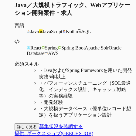
Java／大規模トラフィック、Webアプリケー
ション開発案件・求人
言語
Java
JavaScript
Kotlin
SQL
React
Spring
Spring Boot
Apache Solr
Oracle
Database
AWS
必須スキル
・
JavaおよびSpring Frameworkを用いた開発
実務5年以上
・
パフォーマンスチューニング（SQL最適
化、インデックス設計、キャッシュ戦略
等）の実務経験
・
開発経験
・
大規模データベース（億単位レコード想
定）を扱うアプリケーション設計
募集状況を確認する
詳しく見る
提供:
ギークスジョブ(GEECHS JOB)