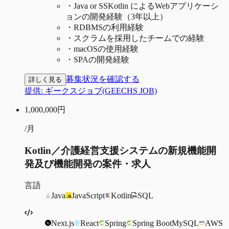
・
Java or SSKotlin によるWebアプリケーシ
ョンの開発経験（3年以上）
・
RDBMSの利用経験
・
スクラムを採用したチームでの経験
・
macOSの使用経験
・
SPAの開発経験
募集状況を確認する
詳しく見る
提供:
ギークスジョブ(GEECHS JOB)
1,000,000
円
/月
Kotlin／介護経営支援システムの新規機能開
発及び機能開発の案件・求人
言語
Java
JavaScript
Kotlin
SQL
Next.js
React
Spring
Spring Boot
MySQL
AWS