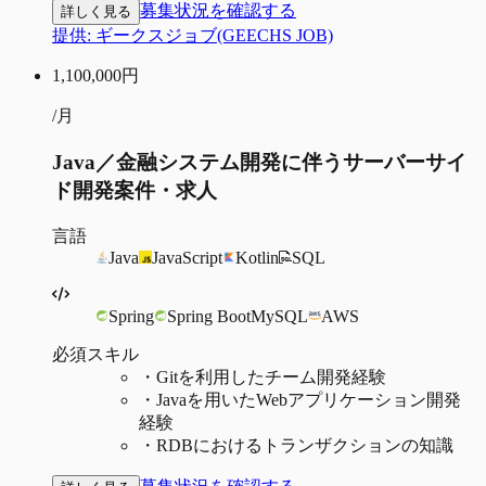
募集状況を確認する
詳しく見る
提供:
ギークスジョブ(GEECHS JOB)
1,100,000
円
/月
Java／金融システム開発に伴うサーバーサイ
ド開発案件・求人
言語
Java
JavaScript
Kotlin
SQL
Spring
Spring Boot
MySQL
AWS
必須スキル
・
Gitを利用したチーム開発経験
・
Javaを用いたWebアプリケーション開発
経験
・
RDBにおけるトランザクションの知識