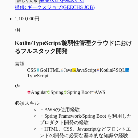
募集状況を確認する
詳しく見る
提供:
ギークスジョブ(GEECHS JOB)
1,100,000
円
/月
Kotlin/TypeScript/脆弱性管理クラウドにおけ
るフルスタック開発
言語
CSS
Go
HTML
Java
JavaScript
Kotlin
SQL
TypeScript
Angular
Spring
Spring Boot
AWS
必須スキル
・
AWSの使用経験
・
Spring Framework/Spring Boot を利用した
プロダクト開発の経験
・
HTML、CSS、Javascriptなどフロントエ
ンドの開発に必要な基本的な知識や経験