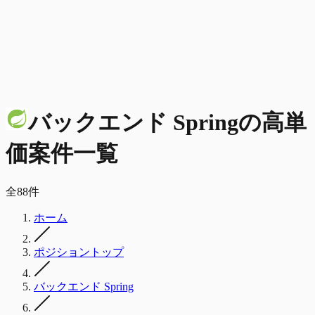
バックエンド Spring
の
高単
価
案件一覧
全
88
件
ホーム
ポジショントップ
バックエンド Spring