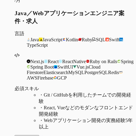
/月
Java／Webアプリケーションエンジニア案
件・求人
言語
Java
JavaScript
Kotlin
Ruby
SQL
Swift
TypeScript
Next.js
React
ReactNative
Ruby on Rails
Spring
Spring Boot
SwiftUI
Vue.js
Cloud
Firestore
Elasticsearch
MySQL
PostgreSQL
Redis
AWS
Firebase
GCP
必須スキル
・
Git / GitHubを利用したチームでの開発経
験
・
React, Vueなどのモダンなフロントエンド
開発経験
・
Webアプリケーション開発の実務経験5年
以上