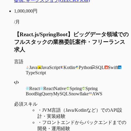
提供:
ギークスジョブ(GEECHS JOB)
1,000,000
円
/月
【React.js/SpringBoot】ビッグデータ領域での
フルスタックの業務委託案件・フリーランス
求人
言語
Java
JavaScript
Kotlin
Python
SQL
Swift
TypeScript
React
ReactNative
Spring
Spring
Boot
BigQuery
MySQL
Snowflake
AWS
必須スキル
・
JVM言語（Java/Kotlinなど）でのAPI設
計・実装経験
・
フロントエンドからバックエンドまでの
開発・運用経験