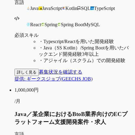
言語
Java
JavaScript
Kotlin
SQL
TypeScript
React
Spring
Spring Boot
MySQL
必須スキル
・
Typescript/Reactを用いた開発経験
・
Java（SS Kotlin）/Spring Bootを用いたバ
ックエンド開発経験3年以上
・
アジャイル（スクラム）での開発経験
募集状況を確認する
詳しく見る
提供:
ギークスジョブ(GEECHS JOB)
1,000,000
円
/月
Java／某企業におけるBtoB業界向けのECプ
ラットフォーム支援開発案件・求人
言語