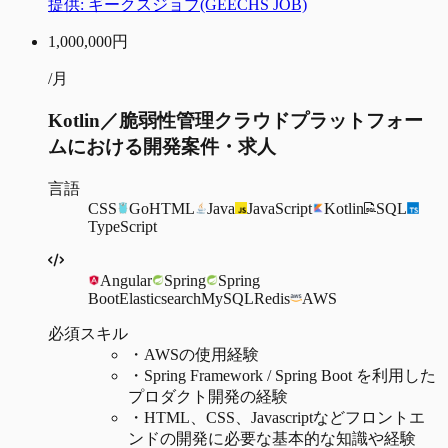
提供:
ギークスジョブ(GEECHS JOB)
1,000,000
円
/月
Kotlin／脆弱性管理クラウドプラットフォー
ムにおける開発案件・求人
言語
CSS
Go
HTML
Java
JavaScript
Kotlin
SQL
TypeScript
Angular
Spring
Spring
Boot
Elasticsearch
MySQL
Redis
AWS
必須スキル
・
AWSの使用経験
・
Spring Framework / Spring Boot を利用した
プロダクト開発の経験
・
HTML、CSS、Javascriptなどフロントエ
ンドの開発に必要な基本的な知識や経験