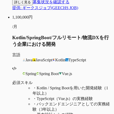
募集状況を確認する
詳しく見る
提供:
ギークスジョブ(GEECHS JOB)
1,100,000
円
/月
Kotlin/SpringBoot/フルリモート/物流DXを行
う企業における開発
言語
Java
JavaScript
Kotlin
TypeScript
Spring
Spring Boot
Vue.js
必須スキル
・
Kotlin / Spring Bootを用いた開発経験（1
年以上）
・
TypeScript（Vue.js）の実務経験
・
バックエンドエンジニアとしての実務経
験（3年以上）