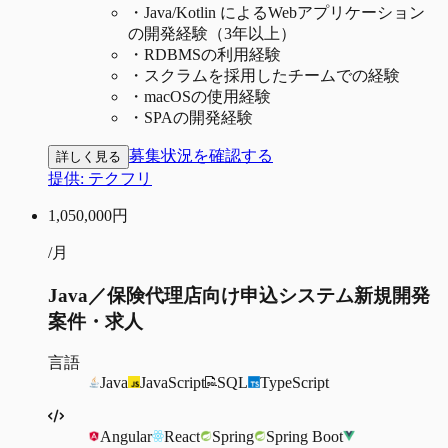
・
Java/Kotlin によるWebアプリケーション
の開発経験（3年以上）
・
RDBMSの利用経験
・
スクラムを採用したチームでの経験
・
macOSの使用経験
・
SPAの開発経験
募集状況を確認する
詳しく見る
提供:
テクフリ
1,050,000
円
/月
Java／保険代理店向け申込システム新規開発
案件・求人
言語
Java
JavaScript
SQL
TypeScript
Angular
React
Spring
Spring Boot