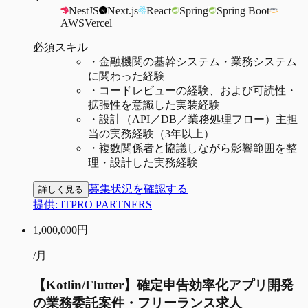
NestJS
Next.js
React
Spring
Spring Boot
AWS
Vercel
必須スキル
・
金融機関の基幹システム・業務システム
に関わった経験
・
コードレビューの経験、および可読性・
拡張性を意識した実装経験
・
設計（API／DB／業務処理フロー）主担
当の実務経験（3年以上）
・
複数関係者と協議しながら影響範囲を整
理・設計した実務経験
募集状況を確認する
詳しく見る
提供:
ITPRO PARTNERS
1,000,000
円
/月
【Kotlin/Flutter】確定申告効率化アプリ開発
の業務委託案件・フリーランス求人