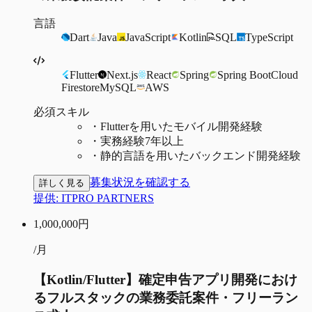
言語
Dart
Java
JavaScript
Kotlin
SQL
TypeScript
Flutter
Next.js
React
Spring
Spring Boot
Cloud
Firestore
MySQL
AWS
必須スキル
・
Flutterを用いたモバイル開発経験
・
実務経験7年以上
・
静的言語を用いたバックエンド開発経験
募集状況を確認する
詳しく見る
提供:
ITPRO PARTNERS
1,000,000
円
/月
【Kotlin/Flutter】確定申告アプリ開発におけ
るフルスタックの業務委託案件・フリーラン