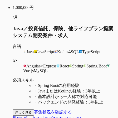
1,000,000
円
/月
Java／投資信託、保険、他ライフプラン提案
システム開発案件・求人
言語
Java
JavaScript
Kotlin
SQL
TypeScript
Angular
Express
React
Spring
Spring Boot
Vue.js
MySQL
必須スキル
・
Spring Bootの利用経験
・
JavaまたはKotlinの経験：3年以上
・
基本設計から一人称で対応可能
・
バックエンドの開発経験：3年以上
募集状況を確認する
詳しく見る