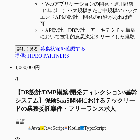
・
Webアプリケーションの開発・運用経験
（5年以上）※大規模または中規模のバック
エンドAPIの設計、開発の経験があれば尚
可
・
API設計、DB設計、アーキテクチャ構築
において技術的意思決定をリードした経験
募集状況を確認する
詳しく見る
提供:
ITPRO PARTNERS
1,000,000
円
/月
【DB設計/DMP構築/開発ディレクション/基幹
システム】保険SaaS開発におけるテックリー
ドの業務委託案件・フリーランス求人
言語
Java
JavaScript
Kotlin
TypeScript