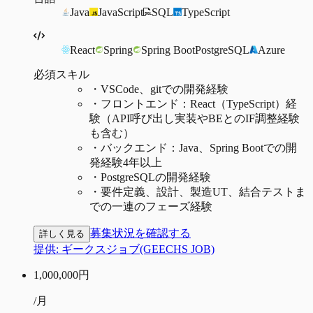
Java
JavaScript
SQL
TypeScript
React
Spring
Spring Boot
PostgreSQL
Azure
必須スキル
・
VSCode、gitでの開発経験
・
フロントエンド：React（TypeScript）経
験（API呼び出し実装やBEとのIF調整経験
も含む）
・
バックエンド：Java、Spring Bootでの開
発経験4年以上
・
PostgreSQLの開発経験
・
要件定義、設計、製造UT、結合テストま
での一連のフェーズ経験
募集状況を確認する
詳しく見る
提供:
ギークスジョブ(GEECHS JOB)
1,000,000
円
/月