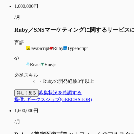
1,600,000
円
/月
Ruby／SNSマーケティングに関するサービ
言語
JavaScript
Ruby
TypeScript
React
Vue.js
必須スキル
・
Rubyの開発経験3年以上
募集状況を確認する
詳しく見る
提供:
ギークスジョブ(GEECHS JOB)
1,600,000
円
/月