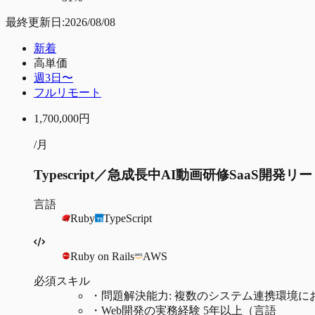
最終更新日:
2026/08/08
新着
高単価
週3日〜
フルリモート
1,700,000
円
/月
Typescript／急成長中AI動画研修SaaS開発
言語
Ruby
TypeScript
Ruby on Rails
AWS
必須スキル
・
問題解決能力: 複数のシステム連携環境
・
Web開発の実務経験 5年以上（言語