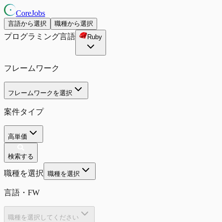
CoreJobs
言語から選択
職種から選択
プログラミング言語
Ruby
フレームワーク
フレームワークを選択
案件タイプ
高単価
検索する
職種を選択
職種を選択
言語・FW
職種を選択してください