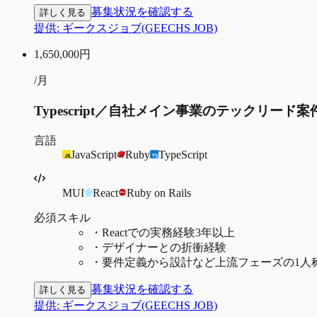
募集状況を確認する
詳しく見る
提供:
ギークスジョブ(GEECHS JOB)
1,650,000
円
/月
Typescript／自社メイン事業のテックリード
言語
JavaScript
Ruby
TypeScript
MUI
React
Ruby on Rails
必須スキル
・
Reactでの実務経験3年以上
・
デザイナーとの折衝経験
・
要件定義から設計など上流フェーズの1人
募集状況を確認する
詳しく見る
提供:
ギークスジョブ(GEECHS JOB)