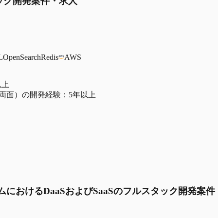
ック開発案件・求人
L
OpenSearch
Redis
AWS
以上
両面）の開発経験：5年以上
ォームにおけるDaaSおよびSaaSのフルスタック開発案