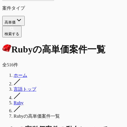
案件タイプ
高単価
検索する
Ruby
の
高単価
案件一覧
全
516
件
ホーム
言語トップ
Ruby
Rubyの高単価案件一覧