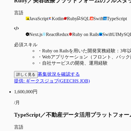
Ruby／美容医療プラットフォームのフルスタ
言語
JavaScript
Kotlin
Ruby
SQL
Swift
TypeScript
Next.js
React
Redux
Ruby on Rails
SwiftUI
MySQ
必須スキル
・
Ruby on Railsを用いた開発実務経験：3年
・
Webアプリケーション（フロント、バック
・
自社サービスの開発、運用経験
募集状況を確認する
詳しく見る
提供:
ギークスジョブ(GEECHS JOB)
1,600,000
円
/月
TypeScript／不動産データ活用プラットフ
言語