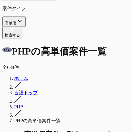
案件タイプ
高単価
検索する
PHP
の
高単価
案件一覧
全
634
件
ホーム
言語トップ
PHP
PHPの高単価案件一覧