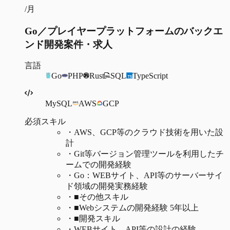
/月
Go／プレイヤープラットフォームのバックエ
ンド開発案件・求人
言語
Go
PHP
Rust
SQL
TypeScript
MySQL
AWS
GCP
必須スキル
・
AWS、GCP等のクラウド技術を用いた設
計
・
Git等バージョン管理ツールを利用したチ
ームでの開発経験
・
Go：WEBサイト、API等のサーバーサイ
ド領域の開発実務経験
・
■その他スキル
・
■Webシステムの開発経験 5年以上
・
■開発スキル
・
WEBサイト、API等の設計の経験