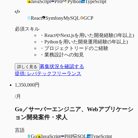
JavaScript
PHP
Python
TypeScript
React
Symfony
MySQL
GCP
必須スキル
・
ReactやNext.jsを用いた開発経験(3年以上)
・
Pythonを用いた開発運用経験(5年以上)
・
プロジェクトリードのご経験
・
業務設計への知見
募集状況を確認する
詳しく見る
提供:
レバテックフリーランス
1,350,000
円
/月
Go／サーバーエンジニア、Webアプリケーシ
ョン開発案件・求人
言語
Go
JavaScript
PHP
SQL
TypeScript