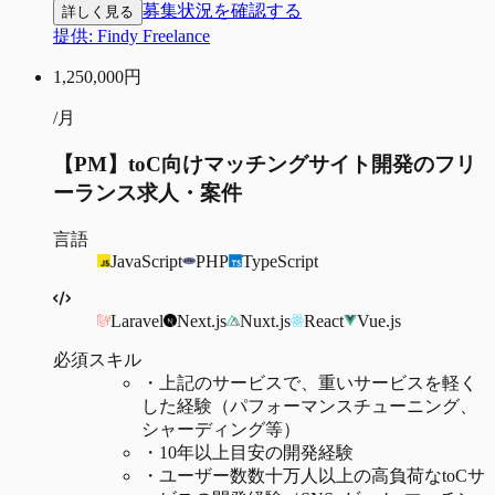
募集状況を確認する
詳しく見る
提供:
Findy Freelance
1,250,000
円
/月
【PM】toC向けマッチングサイト開発のフリ
ーランス求人・案件
言語
JavaScript
PHP
TypeScript
Laravel
Next.js
Nuxt.js
React
Vue.js
必須スキル
・
上記のサービスで、重いサービスを軽く
した経験（パフォーマンスチューニング、
シャーディング等）
・
10年以上目安の開発経験
・
ユーザー数数十万人以上の高負荷なtoCサ