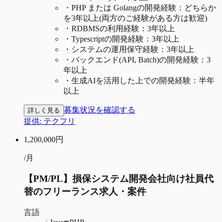
・
PHP または Golangの開発経験：どちらか
を3年以上(両方のご経験がある方は歓迎)
・
RDBMSの利用経験：3年以上
・
Typescriptの開発経験：3年以上
・
システムの運用保守経験：3年以上
・
バックエンド(API, Batch)の開発経験：3
年以上
・
生成AIを活用した上での開発経験：半年
以上
募集状況を確認する
詳しく見る
提供:
テクフリ
1,200,000
円
/月
【PM/PL】損保システム開発会社向け社員代
替のフリーランス求人・案件
言語