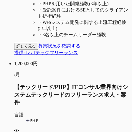
・
PHPを用いた開発経験(3年以上)
・
受託案件におけるSEとしてのクライアン
ト折衝経験
・
Webシステム開発に関する上流工程経験
(5年以上)
・
3名以上のチームリーダー経験
募集状況を確認する
詳しく見る
提供:
レバテックフリーランス
1,200,000
円
/月
【テックリード/PHP】ITコンサル業界向けシ
ステムテックリードのフリーランス求人・案
件
言語
PHP