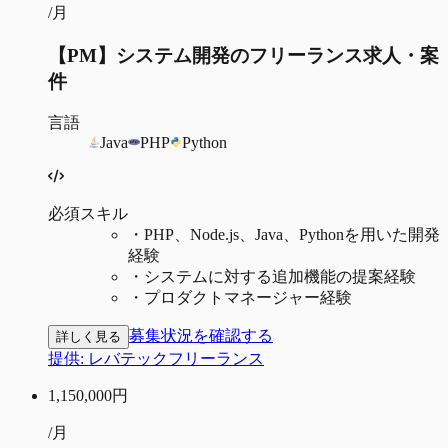
/月
【PM】システム開発のフリーランス求人・案
件
言語
Java
PHP
Python
必須スキル
・
PHP、Node.js、Java、Pythonを用いた開発
経験
・
システムに対する追加機能の提案経験
・
プロダクトマネージャー経験
募集状況を確認する
詳しく見る
提供:
レバテックフリーランス
1,150,000
円
/月