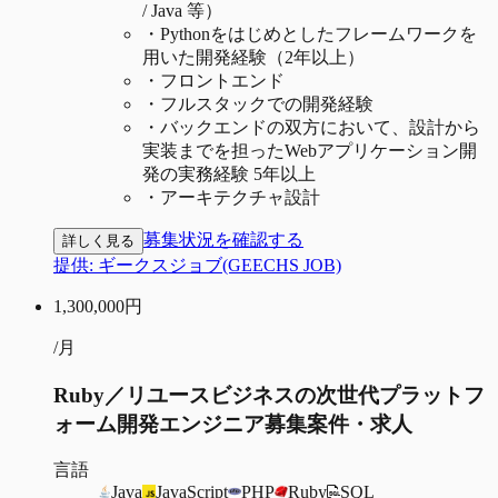
/ Java 等）
・
Pythonをはじめとしたフレームワークを
用いた開発経験（2年以上）
・
フロントエンド
・
フルスタックでの開発経験
・
バックエンドの双方において、設計から
実装までを担ったWebアプリケーション開
発の実務経験 5年以上
・
アーキテクチャ設計
募集状況を確認する
詳しく見る
提供:
ギークスジョブ(GEECHS JOB)
1,300,000
円
/月
Ruby／リユースビジネスの次世代プラットフ
ォーム開発エンジニア募集案件・求人
言語
Java
JavaScript
PHP
Ruby
SQL