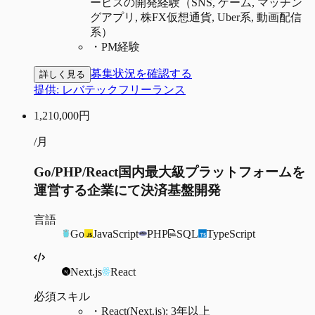
ービスの開発経験（SNS, ゲーム, マッチン
グアプリ, 株FX仮想通貨, Uber系, 動画配信
系）
・
PM経験
募集状況を確認する
詳しく見る
提供:
レバテックフリーランス
1,210,000
円
/月
Go/PHP/React国内最大級プラットフォームを
運営する企業にて決済基盤開発
言語
Go
JavaScript
PHP
SQL
TypeScript
Next.js
React
必須スキル
・
React(Next.js): 3年以上