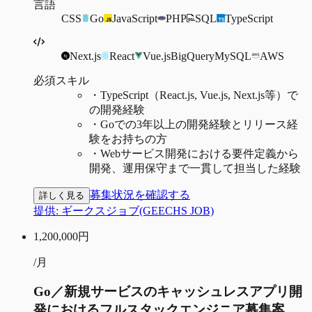
言語
CSS
Go
JavaScript
PHP
SQL
TypeScript
Next.js
React
Vue.js
BigQuery
MySQL
AWS
必須スキル
・
TypeScript（React.js, Vue.js, Next.js等）で
の開発経験
・
Goでの3年以上の開発経験とリリース経
験をお持ちの方
・
Webサービス開発における要件定義から
開発、運用保守まで一貫して担当した経験
募集状況を確認する
詳しく見る
提供:
ギークスジョブ(GEECHS JOB)
1,200,000
円
/月
Go／新規サービスのキャッシュレスアプリ開
発におけるフルスタックエンジニア募集案