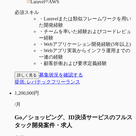
Laravel
AWS
必須スキル
・
Laravelまたは類似フレームワークを用い
た開発経験
・
チームを率いた経験およびコードレビュ
ー経験
・
Webアプリケーション開発経験(5年以上)
・
Webアプリ実装からインフラ運用までの
一連の経験
・
顧客折衝および要求定義経験
募集状況を確認する
詳しく見る
提供:
レバテックフリーランス
1,200,000
円
/月
Go／ショッピング、ID決済サービスのフルス
タック開発案件・求人