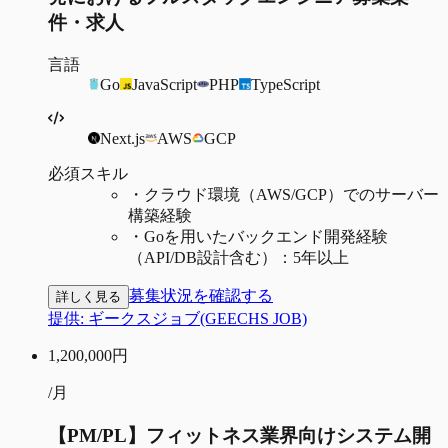
件・求人
言語
Go
JavaScript
PHP
TypeScript
Next.js
AWS
GCP
必須スキル
・
クラウド環境（AWS/GCP）でのサーバー
構築経験
・
Goを用いたバックエンド開発経験
（API/DB設計含む）：5年以上
募集状況を確認する
詳しく見る
提供:
ギークスジョブ(GEECHS JOB)
1,200,000
円
/月
【PM/PL】フィットネス業界向けシステム開