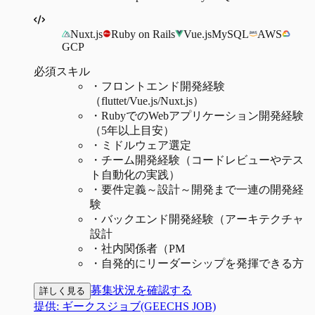
Nuxt.js
Ruby on Rails
Vue.js
MySQL
AWS
GCP
必須スキル
・
フロントエンド開発経験
（fluttet/Vue.js/Nuxt.js）
・
RubyでのWebアプリケーション開発経験
（5年以上目安）
・
ミドルウェア選定
・
チーム開発経験（コードレビューやテス
ト自動化の実践）
・
要件定義～設計～開発まで一連の開発経
験
・
バックエンド開発経験（アーキテクチャ
設計
・
社内関係者（PM
・
自発的にリーダーシップを発揮できる方
募集状況を確認する
詳しく見る
提供:
ギークスジョブ(GEECHS JOB)