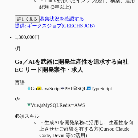
・
Linuxを用いたインフラ設計、構築、運用
経験 (3年以上)
募集状況を確認する
詳しく見る
提供:
ギークスジョブ(GEECHS JOB)
1,300,000
円
/月
Go／AIを武器に開発生産性を追求する自社
EC リード開発案件・求人
言語
Go
JavaScript
PHP
SQL
TypeScript
Vue.js
MySQL
Redis
AWS
必須スキル
・
生成AIを開発業務に活用し、生産性を向
上させたご経験を有する方(Cursor, Claude
Code, Devin 等の活用)