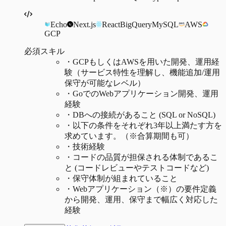
Echo
Next.js
React
BigQuery
MySQL
AWS
GCP
必須スキル
・
GCPもしくはAWSを用いた開発、運用経
験（サービス特性を理解し、機能追加/運用
保守が可能なレベル）
・
GoでのWebアプリケーション開発、運用
経験
・
DBへの接続があること (SQL or NoSQL)
・
以下の条件をそれぞれ3年以上満たす方を
求めています。（※合算期間も可）
・
技術経験
・
コードの品質が担保される体制であるこ
と (コードレビューやテストコードなど)
・
保守体制が組まれていること
・
Webアプリケーション（※）の要件定義
から開発、運用、保守まで幅広く対応した
経験