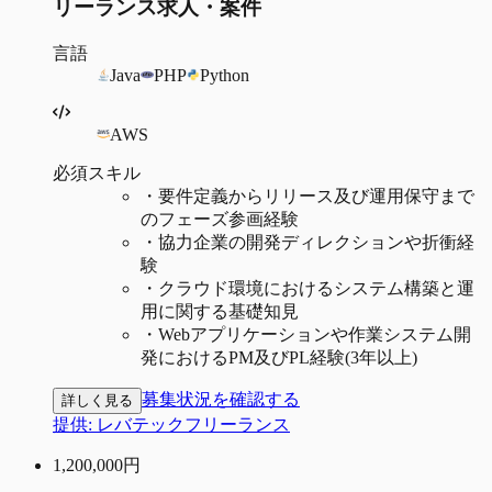
リーランス求人・案件
言語
Java
PHP
Python
AWS
必須スキル
・
要件定義からリリース及び運用保守まで
のフェーズ参画経験
・
協力企業の開発ディレクションや折衝経
験
・
クラウド環境におけるシステム構築と運
用に関する基礎知見
・
Webアプリケーションや作業システム開
発におけるPM及びPL経験(3年以上)
募集状況を確認する
詳しく見る
提供:
レバテックフリーランス
1,200,000
円