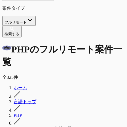
案件タイプ
フルリモート
検索する
PHP
の
フルリモート
案件一
覧
全
325
件
ホーム
言語トップ
PHP