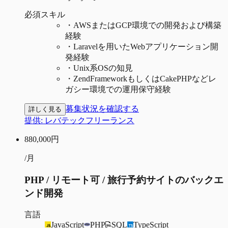
必須スキル
・
AWSまたはGCP環境での開発および構築
経験
・
Laravelを用いたWebアプリケーション開
発経験
・
Unix系OSの知見
・
ZendFrameworkもしくはCakePHPなどレ
ガシー環境での運用保守経験
募集状況を確認する
詳しく見る
提供:
レバテックフリーランス
880,000
円
/月
PHP / リモート可 / 旅行予約サイトのバックエ
ンド開発
言語
JavaScript
PHP
SQL
TypeScript