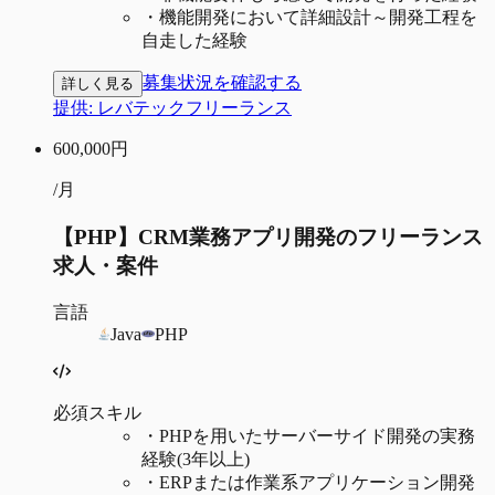
・
機能開発において詳細設計～開発工程を
自走した経験
募集状況を確認する
詳しく見る
提供:
レバテックフリーランス
600,000
円
/月
【PHP】CRM業務アプリ開発のフリーランス
求人・案件
言語
Java
PHP
必須スキル
・
PHPを用いたサーバーサイド開発の実務
経験(3年以上)
・
ERPまたは作業系アプリケーション開発