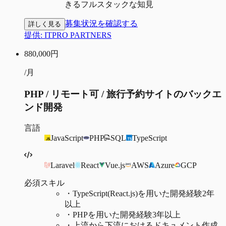
きるフルスタックな知見
募集状況を確認する
詳しく見る
提供:
ITPRO PARTNERS
880,000
円
/月
PHP / リモート可 / 旅行予約サイトのバックエ
ンド開発
言語
JavaScript
PHP
SQL
TypeScript
Laravel
React
Vue.js
AWS
Azure
GCP
必須スキル
・
TypeScript(React.js)を用いた開発経験2年
以上
・
PHPを用いた開発経験3年以上
・
上流から下流におけるドキュメント作成