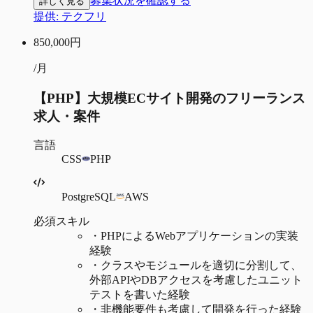
募集状況を確認する
詳しく見る
提供:
テクフリ
850,000
円
/月
【PHP】大規模ECサイト開発のフリーランス
求人・案件
言語
CSS
PHP
PostgreSQL
AWS
必須スキル
・
PHPによるWebアプリケーションの実装
経験
・
クラスやモジュールを適切に分割して、
外部APIやDBアクセスを考慮したユニット
テストを書いた経験
・
非機能要件も考慮して開発を行った経験