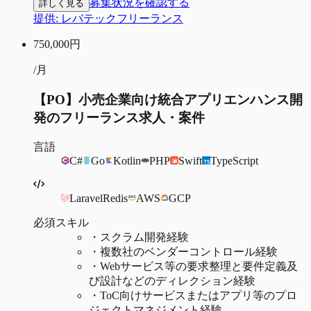
募集状況を確認する
詳しく見る
提供:
レバテックフリーランス
750,000
円
/月
【PO】小売企業向け統合アプリエンハンス開
発のフリーランス求人・案件
言語
C#
Go
Kotlin
PHP
Swift
TypeScript
Laravel
Redis
AWS
GCP
必須スキル
・
スクラム開発経験
・
複数社のベンダーコントロール経験
・
Webサービス等の要求整理と要件定義及
び設計などのディレクション経験
・
ToC向けサービスまたはアプリ等のプロ
ジェクトマネジメント経験