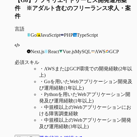
【Go】アフィリエイトサービス開発運用案
件 ※アダルト含むのフリーランス求人・案
件
言語
Go
JavaScript
PHP
TypeScript
Next.js
React
Vue.js
MySQL
AWS
GCP
必須スキル
・
AWSまたはGCP環境での開発経験(2年以
上)
・
Goを用いたWebアプリケーション開発及
び運用経験(1年以上)
・
Pythonを用いたWebアプリケーション開
発及び運用経験(1年以上)
・
中規模以上のWebアプリケーションにお
ける障害調査経験
・
中規模以上のWebアプリケーション開発
及び運用経験(3年以上)