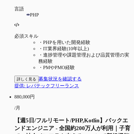
言語
PHP
必須スキル
・
PHPを用いた開発経験
・
IT業界経験(10年以上)
・
進捗管理や課題管理および品質管理の実
務経験
・
PMやPMO経験
募集状況を確認する
詳しく見る
提供:
レバテックフリーランス
880,000
円
/月
【週5日/フルリモート/PHP,Kotlin】バックエ
ンドエンジニア - 全国約200万人が利用｜子育