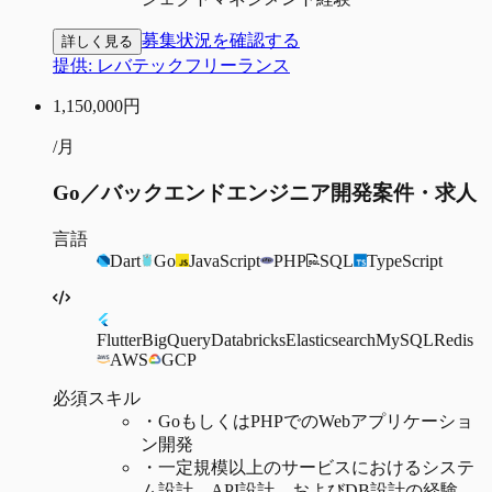
募集状況を確認する
詳しく見る
提供:
レバテックフリーランス
1,150,000
円
/月
Go／バックエンドエンジニア開発案件・求人
言語
Dart
Go
JavaScript
PHP
SQL
TypeScript
Flutter
BigQuery
Databricks
Elasticsearch
MySQL
Redis
AWS
GCP
必須スキル
・
GoもしくはPHPでのWebアプリケーショ
ン開発
・
一定規模以上のサービスにおけるシステ
ム設計、API設計、およびDB設計の経験