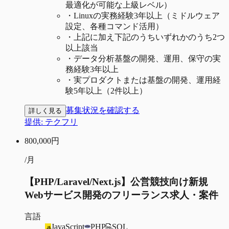
最適化が可能な上級レベル）
・
Linuxの実務経験3年以上（ミドルウェア
設定、各種コマンド活用）
・
上記に加え下記のうちいずれかのうち2つ
以上該当
・
データ分析基盤の開発、運用、保守の実
務経験3年以上
・
実プロダクトまたは基盤の開発、運用経
験5年以上（2件以上）
募集状況を確認する
詳しく見る
提供:
テクフリ
800,000
円
/月
【PHP/Laravel/Next.js】公営競技向け新規
Webサービス開発のフリーランス求人・案件
言語
JavaScript
PHP
SQL