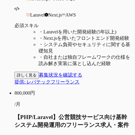
Laravel
Next.js
AWS
必須スキル
・
Laravelを用いた開発経験(5年以上)
・
Next.jsを用いたフロントエンド開発経験
・
システム負荷やセキュリティに関する基
礎知見
・
自社または独自フレームワークの仕様を
読み解き実装に落とし込んだ経験
募集状況を確認する
詳しく見る
提供:
レバテックフリーランス
800,000
円
/月
【PHP/Laravel】公営競技サービス向け基幹
システム開発運用のフリーランス求人・案件