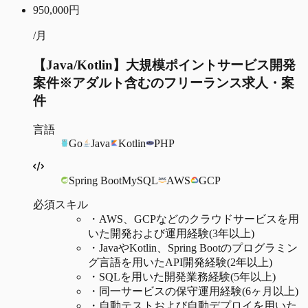
950,000
円
/月
【Java/Kotlin】大規模ポイントサービス開発
案件※アダルト含むのフリーランス求人・案
件
言語
Go
Java
Kotlin
PHP
Spring Boot
MySQL
AWS
GCP
必須スキル
・
AWS、GCPなどのクラウドサービスを用
いた開発および運用経験(3年以上)
・
JavaやKotlin、Spring Bootのプログラミン
グ言語を用いたAPI開発経験(2年以上)
・
SQLを用いた開発業務経験(5年以上)
・
同一サービスの保守運用経験(6ヶ月以上)
・
自動テストおよび自動デプロイを用いた