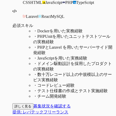
CSS
HTML
JavaScript
PHP
TypeScript
Laravel
React
MySQL
必須スキル
・
Dockerを用いた実務経験
・
PHPUnitを用いたユニットテストツール
の実務経験
・
PHPとLaravel を用いたサーバーサイド開
発経験
・
JavaScriptを用いた実務経験
・
ドメイン駆動設計を採用したプロダクト
の実務経験
・
数十万レコード以上の中規模以上のサー
ビス実務経験
・
コードレビュー経験
・
テスト仕様書の作成とテスト実施経験
・
チーム開発経験
募集状況を確認する
詳しく見る
提供:
レバテックフリーランス