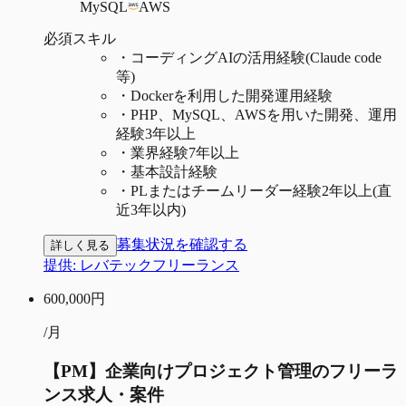
MySQL
AWS
必須スキル
・
コーディングAIの活用経験(Claude code
等)
・
Dockerを利用した開発運用経験
・
PHP、MySQL、AWSを用いた開発、運用
経験3年以上
・
業界経験7年以上
・
基本設計経験
・
PLまたはチームリーダー経験2年以上(直
近3年以内)
募集状況を確認する
詳しく見る
提供:
レバテックフリーランス
600,000
円
/月
【PM】企業向けプロジェクト管理のフリーラ
ンス求人・案件