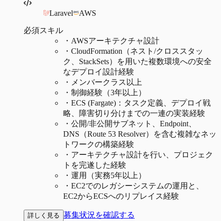
Laravel
AWS
必須スキル
・
AWSアーキテクチャ設計
・
CloudFormation（ネスト/クロススタッ
ク、StackSets）を用いた複数環境への安全
なデプロイ設計経験
・
メンバークラス以上
・
制御経験（3年以上）
・
ECS (Fargate)：タスク定義、デプロイ戦
略、障害切り分けまでの一連の実装経験
・
公開/非公開サブネット、Endpoint、
DNS（Route 53 Resolver）を含む複雑なネッ
トワークの構築経験
・
アーキテクチャ設計を行い、プロジェク
トを完遂した経験
・
運用（実務5年以上）
・
EC2でのレガシーシステムの運用と、
EC2からECSへのリプレイス経験
募集状況を確認する
詳しく見る