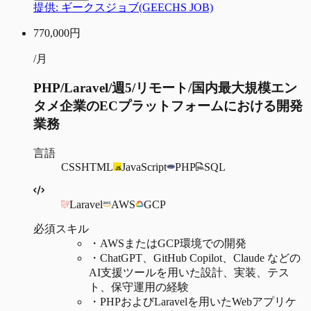
提供:
ギークスジョブ(GEECHS JOB)
770,000
円
/月
PHP/Laravel/週5/リモート/国内最大規模エン
タメ企業のECプラットフォームにおける開発
業務
言語
CSS
HTML
JavaScript
PHP
SQL
Laravel
AWS
GCP
必須スキル
・
AWSまたはGCP環境での開発
・
ChatGPT、GitHub Copilot、Claude などの
AI支援ツールを用いた設計、実装、テス
ト、保守運用の経験
・
PHPおよびLaravelを用いたWebアプリケ