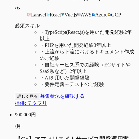
Laravel
React
Vue.js
AWS
Azure
GCP
必須スキル
・
TypeScript(React.js)を用いた開発経験2年
以上
・
PHPを用いた開発経験3年以上
・
上流から下流におけるドキュメント作成
のご経験
・
自社サービス系での経験（ECサイトや
SaaS系など）2年以上
・
AIを用いた開発経験
・
要件定義～テストのご経験
募集状況を確認する
詳しく見る
提供:
テクフリ
900,000
円
/月