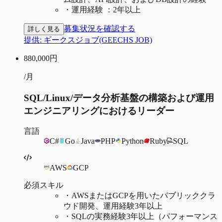
・
運用経験 ：2年以上
募集状況を確認する
詳しく見る
提供:
ギークスジョブ(GEECHS JOB)
880,000
円
/月
SQL/Linux/データ分析基盤の構築および運用
エンジニアリングにおけるリーダー
言語
C#
Go
Java
PHP
Python
Ruby
SQL
AWS
GCP
必須スキル
・
AWSまたはGCPを用いたパブリッククラ
ウド開発、運用経験3年以上
・
SQLの実務経験3年以上（パフォーマンス