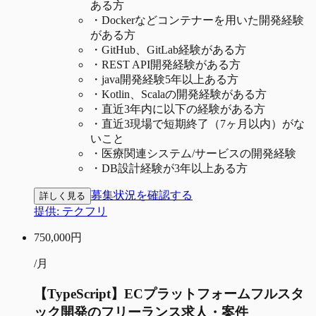
ある方
・
Dockerなどコンテナーを用いた開発経験
がある方
・
GitHub、GitLab経験がある方
・
REST API開発経験がある方
・
java開発経験5年以上ある方
・
Kotlin、Scalaの開発経験がある方
・
直近3年内に以下の経験がある方
・
直近3現場で短期終了（7ヶ月以内）がな
いこと
・
医療関連システム/サービスの開発経験
・
DB設計経験が3年以上ある方
募集状況を確認する
詳しく見る
提供:
テクフリ
750,000
円
/月
【TypeScript】ECプラットフォームフルスタ
ック開発のフリーランス求人・案件