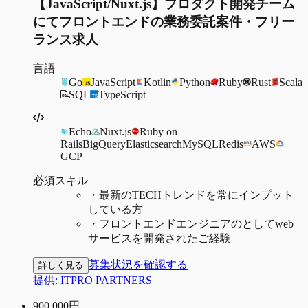
【JavaScript/Nuxt.js】プロダクト開発チーム
にてフロントエンドの業務委託案件・フリー
ランス求人
言語
Go
JavaScript
Kotlin
Python
Ruby
Rust
Scala
SQL
TypeScript
Echo
Nuxt.js
Ruby on
Rails
BigQuery
Elasticsearch
MySQL
Redis
AWS
GCP
必須スキル
・
最新のTECHトレンドを常にインプット
している方
・
フロントエンドエンジニアのとしてweb
サービスを開発されたご経験
募集状況を確認する
詳しく見る
提供:
ITPRO PARTNERS
900,000
円