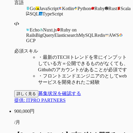
言語
Go
JavaScript
Kotlin
Python
Ruby
Rust
Scala
SQL
TypeScript
Echo
Nuxt.js
Ruby on
Rails
BigQuery
Elasticsearch
MySQL
Redis
AWS
GCP
必須スキル
・
最新のTECHトレンドを常にインプット
している方＝公開できるものがなくても、
Githubのアカウントがあることが必須です
・
フロントエンドエンジニアのとしてweb
サービスを開発されたご経験
募集状況を確認する
詳しく見る
提供:
ITPRO PARTNERS
900,000
円
/月