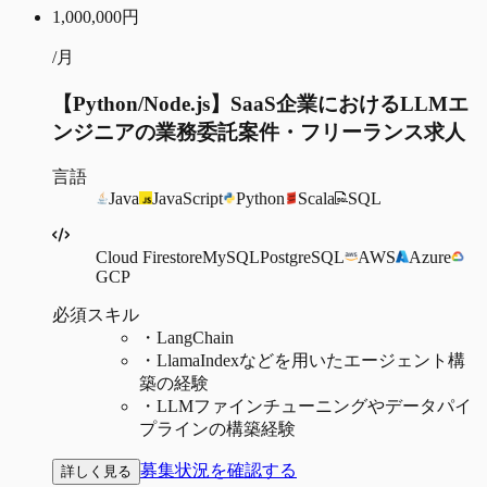
1,000,000
円
/月
【Python/Node.js】SaaS企業におけるLLMエ
ンジニアの業務委託案件・フリーランス求人
言語
Java
JavaScript
Python
Scala
SQL
Cloud Firestore
MySQL
PostgreSQL
AWS
Azure
GCP
必須スキル
・
LangChain
・
LlamaIndexなどを用いたエージェント構
築の経験
・
LLMファインチューニングやデータパイ
プラインの構築経験
募集状況を確認する
詳しく見る