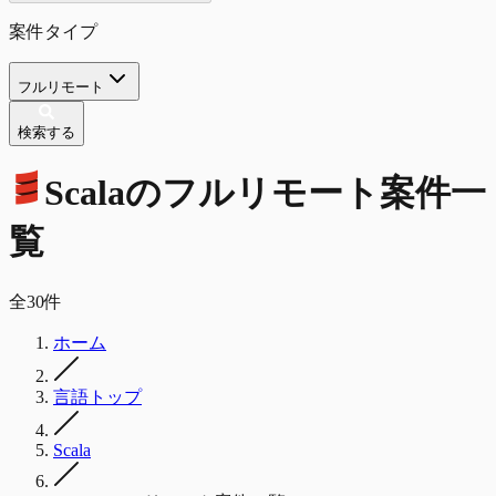
案件タイプ
フルリモート
検索する
Scala
の
フルリモート
案件一
覧
全
30
件
ホーム
言語トップ
Scala