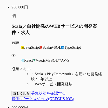
950,000
円
/月
Scala／自社開発のWEBサービスの開発案
件・求人
言語
JavaScript
Scala
SQL
TypeScript
React
Vue.js
MySQL
AWS
必須スキル
・
Scala（PlayFramework）を用いた開発経
験：3年以上
・
Webサービス開発経験
募集状況を確認する
詳しく見る
提供:
ギークスジョブ(GEECHS JOB)
900,000
円