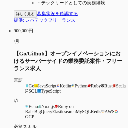
・
テックリードとしての実務経験
募集状況を確認する
詳しく見る
提供:
レバテックフリーランス
900,000
円
/月
【Go/Github】オープンイノベーションにお
けるサーバーサイドの業務委託案件・フリー
ランス求人
言語
Go
JavaScript
Kotlin
Python
Ruby
Rust
Scala
SQL
TypeScript
Echo
Nuxt.js
Ruby on
Rails
BigQuery
Elasticsearch
MySQL
Redis
AWS
GCP
必須スキル