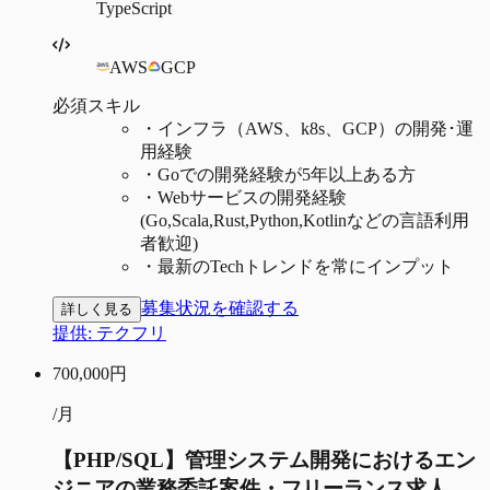
TypeScript
AWS
GCP
必須スキル
・
インフラ（AWS、k8s、GCP）の開発･運
用経験
・
Goでの開発経験が5年以上ある方
・
Webサービスの開発経験
(Go,Scala,Rust,Python,Kotlinなどの言語利用
者歓迎)
・
最新のTechトレンドを常にインプット
募集状況を確認する
詳しく見る
提供:
テクフリ
700,000
円
/月
【PHP/SQL】管理システム開発におけるエン
ジニアの業務委託案件・フリーランス求人