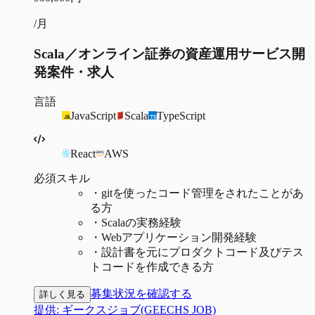
/月
Scala／オンライン証券の資産運用サービス開
発案件・求人
言語
JavaScript
Scala
TypeScript
React
AWS
必須スキル
・
gitを使ったコード管理をされたことがあ
る方
・
Scalaの実務経験
・
Webアプリケーション開発経験
・
設計書を元にプロダクトコード及びテス
トコードを作成できる方
募集状況を確認する
詳しく見る
提供:
ギークスジョブ(GEECHS JOB)