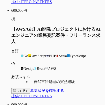
提供:
ITPRO PARTNERS
600,000
円
/月
【AWS/Git】AI開発プロジェクトにおけるAI
エンジニアの業務委託案件・フリーランス求
人
言語
Go
JavaScript
PHP
Scala
TypeScript
Next.js
React
AWS
必須スキル
・
自然言語処理の実務経験
募集状況を確認する
詳しく見る
提供:
ITPRO PARTNERS
900,000
円