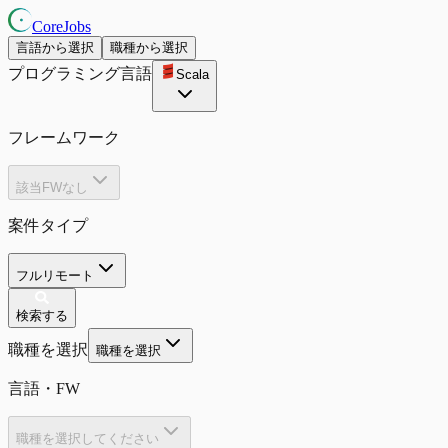
CoreJobs
言語から選択
職種から選択
プログラミング言語
Scala
フレームワーク
該当FWなし
案件タイプ
フルリモート
検索する
職種を選択
職種を選択
言語・FW
職種を選択してください