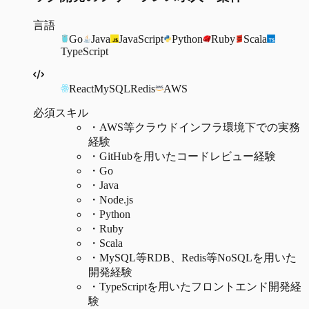
言語
Go
Java
JavaScript
Python
Ruby
Scala
TypeScript
React
MySQL
Redis
AWS
必須スキル
・
AWS等クラウドインフラ環境下での実務
経験
・
GitHubを用いたコードレビュー経験
・
Go
・
Java
・
Node.js
・
Python
・
Ruby
・
Scala
・
MySQL等RDB、Redis等NoSQLを用いた
開発経験
・
TypeScriptを用いたフロントエンド開発経
験