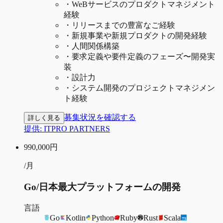
・
WeBサービスのプロダクトマネジメント
経験
・
リリースまでの豊富なご経験
・
新規事業や新規プロダクトの開発経験
・
人間関係構築
・
要求定義や要件定義のフェーズ〜開発実
装
・
設計力
・
システム開発のプロジェクトマネジメン
ト経験
募集状況を確認する
詳しく見る
提供:
ITPRO PARTNERS
990,000
円
/月
Go/日本最大プラットフォームの開発
言語
Go
Kotlin
Python
Ruby
Rust
Scala