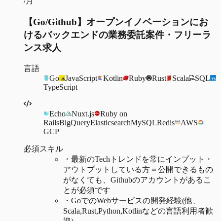
/月
【Go/Github】オープンイノベーションにお
けるバックエンドの業務委託案件・フリーラ
ンス求人
言語
Go
JavaScript
Kotlin
Ruby
Rust
Scala
SQL
TypeScript
Echo
Nuxt.js
Ruby on
Rails
BigQuery
Elasticsearch
MySQL
Redis
AWS
GCP
必須スキル
・
最新のTechトレンドを常にインプット・
アウトプットしている方＝公開できるもの
がなくても、Githubのアカウントがあるこ
とが必須です
・
GoでのWebサービスの開発経験(他、
Scala,Rust,Python,Kotlinなどの言語利用者歓