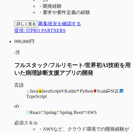
・
開発経験
・
要求や要件定義の経験
募集状況を確認する
詳しく見る
提供:
ITPRO PARTNERS
990,000
円
/月
フルスタック/フルリモート/世界初AI技術を用
いた病理診断支援アプリの開発
言語
Java
JavaScript
Kotlin
Python
Scala
SQL
TypeScript
React
Spring
Spring Boot
AWS
必須スキル
・
AWSなど、クラウド環境での開発経験が