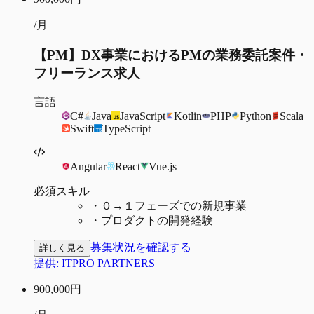
/月
【PM】DX事業におけるPMの業務委託案件・
フリーランス求人
言語
C#
Java
JavaScript
Kotlin
PHP
Python
Scala
Swift
TypeScript
Angular
React
Vue.js
必須スキル
・
０→１フェーズでの新規事業
・
プロダクトの開発経験
募集状況を確認する
詳しく見る
提供:
ITPRO PARTNERS
900,000
円