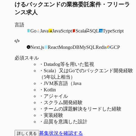
けるバックエンドの業務委託案件・フリーラ
ンス求人
言語
Go
Java
JavaScript
Scala
SQL
TypeScript
Next.js
React
MongoDB
MySQL
Redis
GCP
必須スキル
・
Datadog等を用いた監視
・
Scala）又はGoでのバックエンド開発経験
（5年以上相当）
・
JVM系言語（Java
・
Kotlin
・
アジャイル
・
スクラム開発経験
・
チームの課題解決をリードした経験
・
実装経験
・
品質を意識した設計
募集状況を確認する
詳しく見る