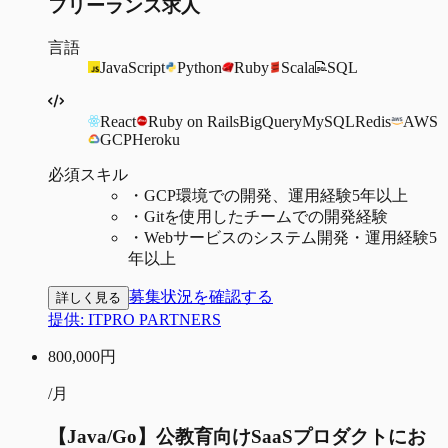
フリーランス求人
言語
JavaScript
Python
Ruby
Scala
SQL
React
Ruby on Rails
BigQuery
MySQL
Redis
AWS
GCP
Heroku
必須スキル
・
GCP環境での開発、運用経験5年以上
・
Gitを使用したチームでの開発経験
・
Webサービスのシステム開発・運用経験5
年以上
募集状況を確認する
詳しく見る
提供:
ITPRO PARTNERS
800,000
円
/月
【Java/Go】公教育向けSaaSプロダクトにお