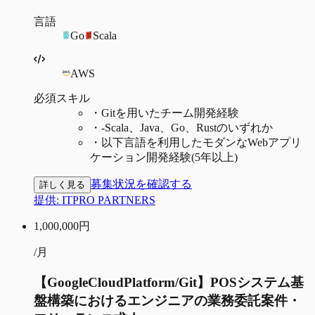
言語
Go
Scala
AWS
必須スキル
・
Gitを用いたチーム開発経験
・
‐Scala、Java、Go、Rustのいずれか
・
以下言語を利用したモダンなWebアプリ
ケーション開発経験(5年以上)
募集状況を確認する
詳しく見る
提供:
ITPRO PARTNERS
1,000,000
円
/月
【GoogleCloudPlatform/Git】POSシステム基
盤構築におけるエンジニアの業務委託案件・