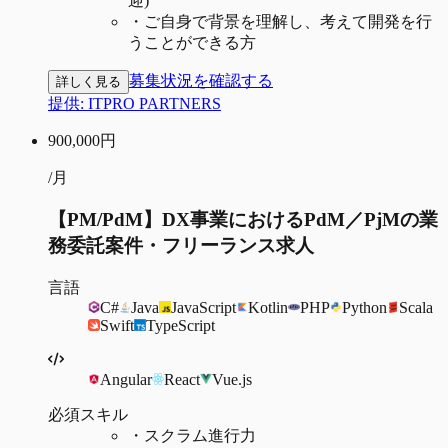
迎)
・
ご自身で背景を理解し、考えて開発を行
うことができる方
募集状況を確認する
詳しく見る
提供:
ITPRO PARTNERS
900,000
円
/月
【PM/PdM】DX事業におけるPdM／PjMの業
務委託案件・フリーランス求人
言語
C#
Java
JavaScript
Kotlin
PHP
Python
Scala
Swift
TypeScript
Angular
React
Vue.js
必須スキル
・
スクラム進行力