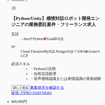
/月
【Python/Unity】感情対話ロボット開発エン
ジニアの業務委託案件・フリーランス求人
言語
Java
Python
Scala
SQL
Cloud Firestore
MySQL
PostgreSQL
AWS
Azure
GCP
必須スキル
・
Pythonの活用
・
自然言語処理
・
音声感情認識または表情認識の実装経験
募集状況を確認する
詳しく見る
提供:
ITPRO PARTNERS
900,000
円