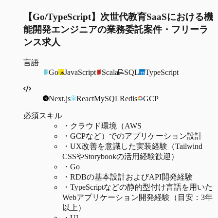
【Go/TypeScript】次世代教育SaaSにおける機
能開発エンジニアの業務委託案件・フリーラ
ンス求人
言語
Go
JavaScript
Scala
SQL
TypeScript
Next.js
React
MySQL
Redis
GCP
必須スキル
・
クラウド環境（AWS
・
GCPなど）でのアプリケーション設計
・
UX改善を意識した実装経験（Tailwind
CSSやStorybookの活用経験歓迎）
・
Go
・
RDBの基本設計およびAPI開発経験
・
TypeScriptなどの静的型付け言語を用いた
Webアプリケーション開発経験（目安：3年
以上）
・
UI