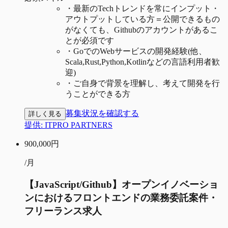
・
最新のTechトレンドを常にインプット・
アウトプットしている方＝公開できるもの
がなくても、Githubのアカウントがあるこ
とが必須です
・
GoでのWebサービスの開発経験(他、
Scala,Rust,Python,Kotlinなどの言語利用者歓
迎)
・
ご自身で背景を理解し、考えて開発を行
うことができる方
募集状況を確認する
詳しく見る
提供:
ITPRO PARTNERS
900,000
円
/月
【JavaScript/Github】オープンイノベーショ
ンにおけるフロントエンドの業務委託案件・
フリーランス求人