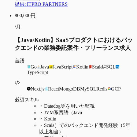
提供:
ITPRO PARTNERS
800,000
円
/月
【Java/Kotlin】SaaSプロダクトにおけるバッ
クエンドの業務委託案件・フリーランス求人
言語
Go
Java
JavaScript
Kotlin
Scala
SQL
TypeScript
Next.js
React
MongoDB
MySQL
Redis
GCP
必須スキル
・
Datadog等を用いた監視
・
JVM系言語（Java
・
Kotlin
・
Scala）でのバックエンド開発経験（5年
以上相当）