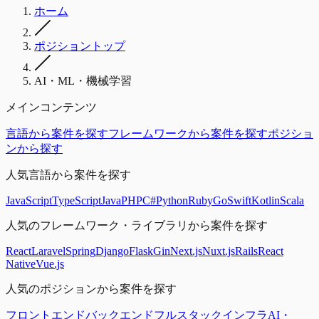
ホーム
ポジショントップ
AI・ML・機械学習
メインコンテンツ
言語から案件を探す
フレームワークから案件を探す
ポジショ
ンから探す
人気言語から案件を探す
JavaScript
TypeScript
Java
PHP
C#
Python
Ruby
Go
Swift
Kotlin
Scala
人気のフレームワーク・ライブラリから案件を探す
React
Laravel
Spring
Django
Flask
Gin
Next.js
Nuxt.js
Rails
React
Native
Vue.js
人気のポジションから案件を探す
フロントエンド
バックエンド
フルスタック
インフラ
AI・