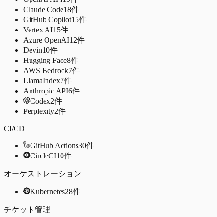
Claude Code
18
件
GitHub Copilot
15
件
Vertex AI
15
件
Azure OpenAI
12
件
Devin
10
件
Hugging Face
8
件
AWS Bedrock
7
件
LlamaIndex
7
件
Anthropic API
6
件
Codex
2
件
Perplexity
2
件
CI/CD
GitHub Actions
30
件
CircleCI
10
件
オーケストレーション
Kubernetes
28
件
チケット管理