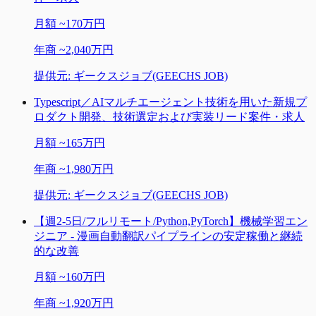
月額
~
170万円
年商
~
2,040万円
提供元:
ギークスジョブ(GEECHS JOB)
Typescript／AIマルチエージェント技術を用いた新規プ
ロダクト開発、技術選定および実装リード案件・求人
月額
~
165万円
年商
~
1,980万円
提供元:
ギークスジョブ(GEECHS JOB)
【週2-5日/フルリモート/Python,PyTorch】機械学習エン
ジニア - 漫画自動翻訳パイプラインの安定稼働と継続
的な改善
月額
~
160万円
年商
~
1,920万円