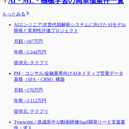
AI・ML・機械学習の高単価案件一覧
もっとみる
AIエンジニア/次世代肌解析システムに向けたAIモデル
開発と実用性評価プロジェクト
月額
~
187万円
年商
~
2,244万円
提供元:
テクフリ
PM・コンサル/金融業界向けAIネイティブ営業データ
基盤（SFA・CRM）構築
月額
~
176万円
年商
~
2,112万円
提供元:
テクフリ
Typescript／急成長中AI動画研修SaaS開発リード支援案
件・求人