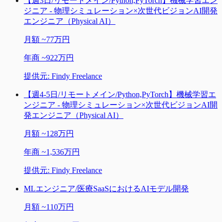
【週3日/リモートメイン/Python,PyTorch】機械学習エン
ジニア - 物理シミュレーション×次世代ビジョンAI開発
エンジニア（Physical AI）
月額
~
77万円
年商
~
922万円
提供元:
Findy Freelance
【週4-5日/リモートメイン/Python,PyTorch】機械学習エ
ンジニア - 物理シミュレーション×次世代ビジョンAI開
発エンジニア（Physical AI）
月額
~
128万円
年商
~
1,536万円
提供元:
Findy Freelance
MLエンジニア/医療SaaSにおけるAIモデル開発
月額
~
110万円