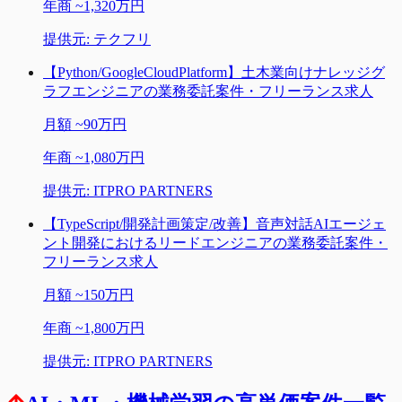
年商
~
1,320万円
提供元:
テクフリ
【Python/GoogleCloudPlatform】土木業向けナレッジグ
ラフエンジニアの業務委託案件・フリーランス求人
月額
~
90万円
年商
~
1,080万円
提供元:
ITPRO PARTNERS
【TypeScript/開発計画策定/改善】音声対話AIエージェ
ント開発におけるリードエンジニアの業務委託案件・
フリーランス求人
月額
~
150万円
年商
~
1,800万円
提供元:
ITPRO PARTNERS