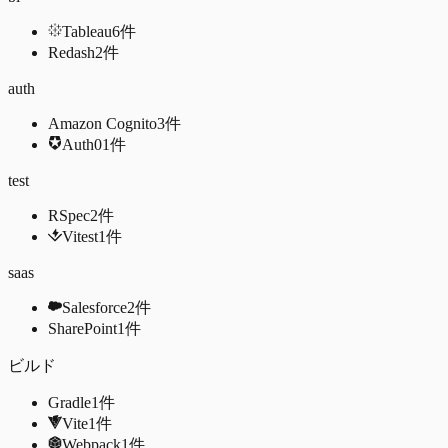
Tableau
6
件
Redash
2
件
auth
Amazon Cognito
3
件
Auth0
1
件
test
RSpec
2
件
Vitest
1
件
saas
Salesforce
2
件
SharePoint
1
件
ビルド
Gradle
1
件
Vite
1
件
Webpack
1
件