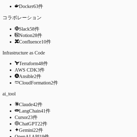
Docker
63
件
コラボレーション
Slack
58
件
Notion
28
件
Confluence
10
件
Infrastructure as Code
Terraform
48
件
AWS CDK
3
件
Ansible
2
件
CloudFormation
2
件
ai_tool
Claude
42
件
LangChain
41
件
Cursor
23
件
ChatGPT
22
件
Gemini
22
件
OpenAI API
19
件