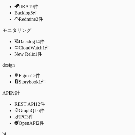
JIRA
19
件
Backlog
5
件
Redmine
2
件
モニタリング
Datadog
14
件
CloudWatch
1
件
New Relic
1
件
design
Figma
12
件
Storybook
1
件
API設計
REST API
12
件
GraphQL
6
件
gRPC
3
件
OpenAPI
2
件
bi