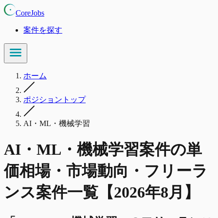
CoreJobs
案件を探す
ホーム
ポジショントップ
AI・ML・機械学習
AI・ML・機械学習
案件の単
価相場・市場動向・フリーラ
ンス案件一覧【
2026
年
8
月】