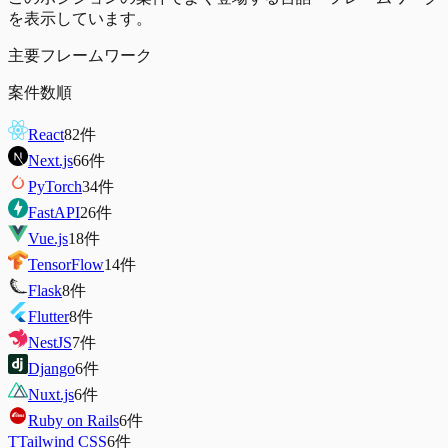
を表示しています。
主要フレームワーク
案件数順
React
82
件
Next.js
66
件
PyTorch
34
件
FastAPI
26
件
Vue.js
18
件
TensorFlow
14
件
Flask
8
件
Flutter
8
件
NestJS
7
件
Django
6
件
Nuxt.js
6
件
Ruby on Rails
6
件
T
Tailwind CSS
6
件