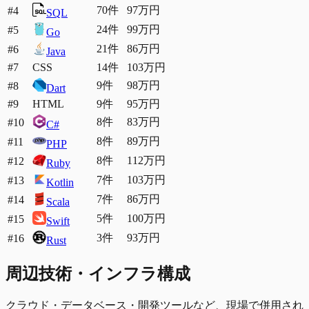
70
件
97万円
#4
SQL
24
件
99万円
#5
Go
21
件
86万円
#6
Java
#7
CSS
14
件
103万円
9
件
98万円
#8
Dart
#9
HTML
9
件
95万円
8
件
83万円
#10
C#
8
件
89万円
#11
PHP
8
件
112万円
#12
Ruby
7
件
103万円
#13
Kotlin
7
件
86万円
#14
Scala
5
件
100万円
#15
Swift
3
件
93万円
#16
Rust
周辺技術・インフラ構成
クラウド・データベース・開発ツールなど、現場で併用され