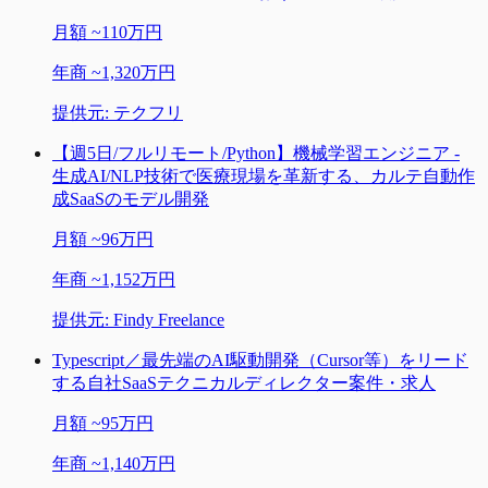
月額
~
110万円
年商
~
1,320万円
提供元:
テクフリ
【週5日/フルリモート/Python】機械学習エンジニア -
生成AI/NLP技術で医療現場を革新する、カルテ自動作
成SaaSのモデル開発
月額
~
96万円
年商
~
1,152万円
提供元:
Findy Freelance
Typescript／最先端のAI駆動開発（Cursor等）をリード
する自社SaaSテクニカルディレクター案件・求人
月額
~
95万円
年商
~
1,140万円