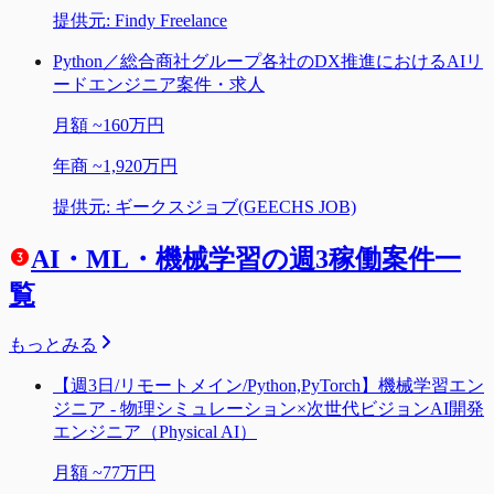
提供元:
Findy Freelance
Python／総合商社グループ各社のDX推進におけるAIリ
ードエンジニア案件・求人
月額
~
160万円
年商
~
1,920万円
提供元:
ギークスジョブ(GEECHS JOB)
AI・ML・機械学習の週3稼働案件一
覧
もっとみる
【週3日/リモートメイン/Python,PyTorch】機械学習エン
ジニア - 物理シミュレーション×次世代ビジョンAI開発
エンジニア（Physical AI）
月額
~
77万円