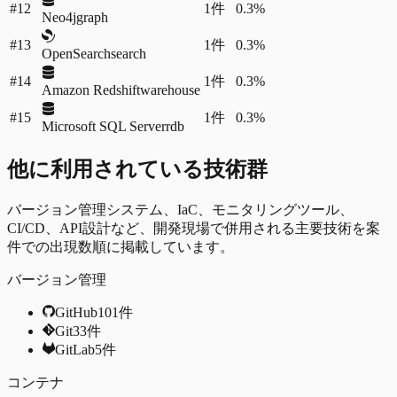
#12
1
件
0.3%
Neo4j
graph
#13
1
件
0.3%
OpenSearch
search
#14
1
件
0.3%
Amazon Redshift
warehouse
#15
1
件
0.3%
Microsoft SQL Server
rdb
他に利用されている技術群
バージョン管理システム、IaC、モニタリングツール、
CI/CD、API設計など、開発現場で併用される主要技術を案
件での出現数順に掲載しています。
バージョン管理
GitHub
101
件
Git
33
件
GitLab
5
件
コンテナ