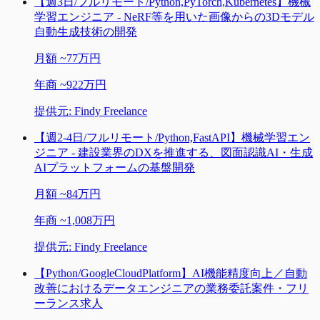
【週3日/フルリモート/Python,PyTorch,Kubernetes】機械
学習エンジニア - NeRF等を用いた画像からの3Dモデル
自動生成技術の開発
月額
~
77万円
年商
~
922万円
提供元:
Findy Freelance
【週2-4日/フルリモート/Python,FastAPI】機械学習エン
ジニア - 建設業界のDXを推進する、図面認識AI・生成
AIプラットフォームの基盤開発
月額
~
84万円
年商
~
1,008万円
提供元:
Findy Freelance
【Python/GoogleCloudPlatform】AI機能精度向上／自動
改善におけるデータエンジニアの業務委託案件・フリ
ーランス求人