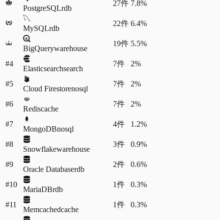
27
件
7.8%
PostgreSQL
rdb
22
件
6.4%
MySQL
rdb
19
件
5.5%
BigQuery
warehouse
#4
7
件
2%
Elasticsearch
search
#5
7
件
2%
Cloud Firestore
nosql
#6
7
件
2%
Redis
cache
#7
4
件
1.2%
MongoDB
nosql
#8
3
件
0.9%
Snowflake
warehouse
#9
2
件
0.6%
Oracle Database
rdb
#10
1
件
0.3%
MariaDB
rdb
#11
1
件
0.3%
Memcached
cache