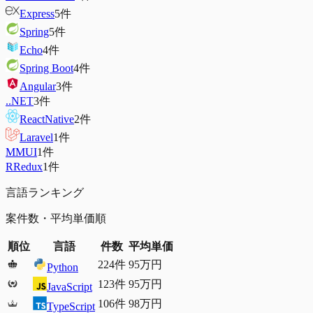
Express
5
件
Spring
5
件
Echo
4
件
Spring Boot
4
件
Angular
3
件
.
.NET
3
件
ReactNative
2
件
Laravel
1
件
M
MUI
1
件
R
Redux
1
件
言語ランキング
案件数・平均単価順
順位
言語
件数
平均単価
224
件
95万円
Python
123
件
95万円
JavaScript
106
件
98万円
TypeScript