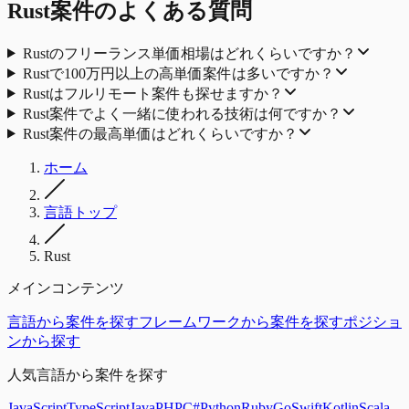
Rust案件のよくある質問
Rustのフリーランス単価相場はどれくらいですか？
Rustで100万円以上の高単価案件は多いですか？
Rustはフルリモート案件も探せますか？
Rust案件でよく一緒に使われる技術は何ですか？
Rust案件の最高単価はどれくらいですか？
ホーム
言語トップ
Rust
メインコンテンツ
言語から案件を探す
フレームワークから案件を探す
ポジショ
ンから探す
人気言語から案件を探す
JavaScript
TypeScript
Java
PHP
C#
Python
Ruby
Go
Swift
Kotlin
Scala