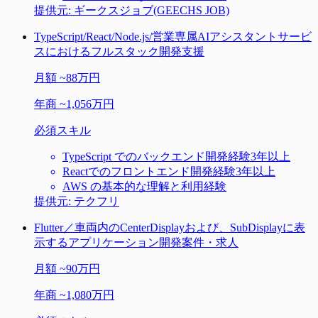
提供元:
ギークスジョブ(GEECHS JOB)
TypeScript/React/Node.js/営業専属AIアシスタントサービ
スにおけるフルスタック開発支援
月額
~
88万円
年商
~
1,056万円
必須スキル
TypeScript でのバックエンド開発経験3年以上
Reactでのフロントエンド開発経験3年以上
AWS の基本的な理解と利用経験
提供元:
テクフリ
Flutter／車両内のCenterDisplayおよび、SubDisplayに表
示するアプリケーション開発案件・求人
月額
~
90万円
年商
~
1,080万円