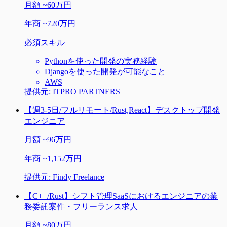
月額
~
60万円
年商
~
720万円
必須スキル
Pythonを使った開発の実務経験
Djangoを使った開発が可能なこと
AWS
提供元:
ITPRO PARTNERS
【週3-5日/フルリモート/Rust,React】デスクトップ開発
エンジニア
月額
~
96万円
年商
~
1,152万円
提供元:
Findy Freelance
【C++/Rust】シフト管理SaaSにおけるエンジニアの業
務委託案件・フリーランス求人
月額
~
80万円