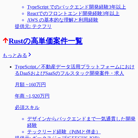
TypeScript でのバックエンド開発経験3年以上
Reactでのフロントエンド開発経験3年以上
AWS の基本的な理解と利用経験
提供元:
テクフリ
Rustの高単価案件一覧
もっとみる
TypeScript／不動産データ活用プラットフォームにおけ
るDaaSおよびSaaSのフルスタック開発案件・求人
月額
~
160万円
年商
~
1,920万円
必須スキル
デザインからバックエンドまで一気通貫した開発
経験
テックリード経験（PdMと伴走）