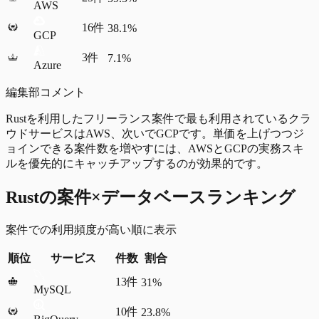
AWS
16
件
38.1%
GCP
3
件
7.1%
Azure
編集部コメント
Rustを利用したフリーランス案件で最も利用されているクラ
ウドサービスはAWS、次いでGCPです。単価を上げつつジ
ョインできる案件数を増やすには、AWSとGCPの実務スキ
ルを優先的にキャッチアップするのが効果的です。
Rustの案件×データベースランキング
案件での利用頻度が高い順に表示
順位
サービス
件数
割合
13
件
31%
MySQL
10
件
23.8%