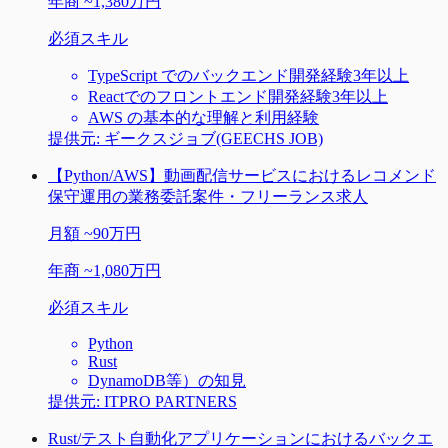
年商
~
1,380万円
必須スキル
TypeScript でのバックエンド開発経験3年以上
Reactでのフロントエンド開発経験3年以上
AWS の基本的な理解と利用経験
提供元:
ギークスジョブ(GEECHS JOB)
【Python/AWS】動画配信サービスにおけるレコメンド
保守運用の業務委託案件・フリーランス求人
月額
~
90万円
年商
~
1,080万円
必須スキル
Python
Rust
DynamoDB等）の知見
提供元:
ITPRO PARTNERS
Rust/テスト自動化アプリケーションにおけるバックエ