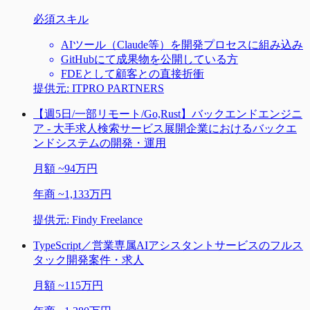
必須スキル
AIツール（Claude等）を開発プロセスに組み込み
GitHubにて成果物を公開している方
FDEとして顧客との直接折衝
提供元:
ITPRO PARTNERS
【週5日/一部リモート/Go,Rust】バックエンドエンジニ
ア - 大手求人検索サービス展開企業におけるバックエ
ンドシステムの開発・運用
月額
~
94万円
年商
~
1,133万円
提供元:
Findy Freelance
TypeScript／営業専属AIアシスタントサービスのフルス
タック開発案件・求人
月額
~
115万円