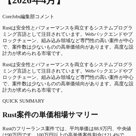
【
2026
年
4
月】
CoreJobs編集部コメント
Rustは安全性とパフォーマンスを両立するシステムプログラ
ミング言語として注目されています。Webバックエンドやブ
ロックチェーン、組み込み領域など専門性の高い案件が中心
で、案件数は少ないものの高単価傾向があります。高度な設
計力が求められる市場です。
Rustは安全性とパフォーマンスを両立するシステムプログラ
ミング言語として注目されています。Webバックエンドやブ
ロックチェーン、組み込み領域など専門性の高い案件が中心
で、案件数は少ないものの高単価傾向があります。高度な設
計力が求められる市場です。
QUICK SUMMARY
Rust
案件の単価相場サマリー
Rust
のフリーランス案件では、平均単価は
88.9万円
、中央値
は
90万円
です。100万円以上の高単価案件割合は
21.4%
で、