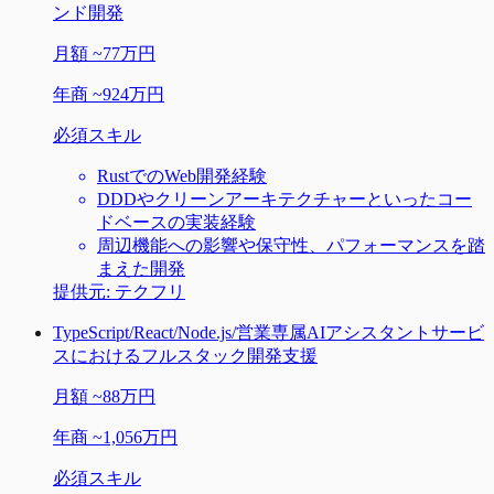
ンド開発
月額
~
77万円
年商
~
924万円
必須スキル
RustでのWeb開発経験
DDDやクリーンアーキテクチャーといったコー
ドベースの実装経験
周辺機能への影響や保守性、パフォーマンスを踏
まえた開発
提供元:
テクフリ
TypeScript/React/Node.js/営業専属AIアシスタントサービ
スにおけるフルスタック開発支援
月額
~
88万円
年商
~
1,056万円
必須スキル