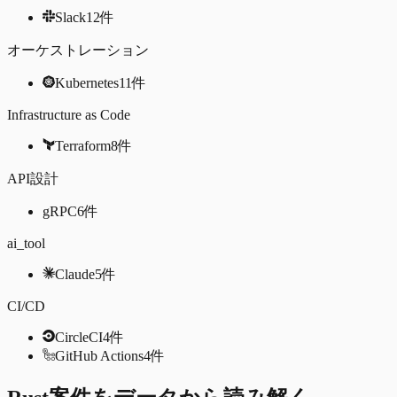
Slack
12
件
オーケストレーション
Kubernetes
11
件
Infrastructure as Code
Terraform
8
件
API設計
gRPC
6
件
ai_tool
Claude
5
件
CI/CD
CircleCI
4
件
GitHub Actions
4
件