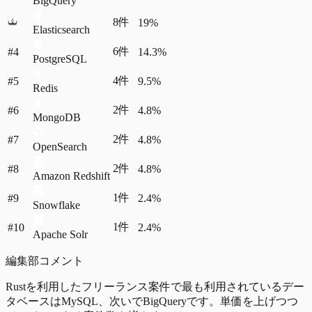
BigQuery
8
件
19%
Elasticsearch
6
件
#4
14.3%
PostgreSQL
4
件
#5
9.5%
Redis
2
件
#6
4.8%
MongoDB
2
件
#7
4.8%
OpenSearch
2
件
#8
4.8%
Amazon Redshift
1
件
#9
2.4%
Snowflake
1
件
#10
2.4%
Apache Solr
編集部コメント
Rustを利用したフリーランス案件で最も利用されているデー
タベースはMySQL、次いでBigQueryです。単価を上げつつ