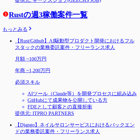
提供元:
ギークスジョブ(GEECHS JOB)
Rustの週3稼働案件一覧
もっとみる
【Rust/Github】AI駆動型プロダクト開発におけるフル
スタックの業務委託案件・フリーランス求人
月額
~
100万円
年商
~
1,200万円
必須スキル
AIツール（Claude等）を開発プロセスに組み込み
GitHubにて成果物を公開している方
FDEとして顧客との直接折衝
提供元:
ITPRO PARTNERS
【Django】ネイルサロンサービスにおけるバックエン
ドの業務委託案件・フリーランス求人