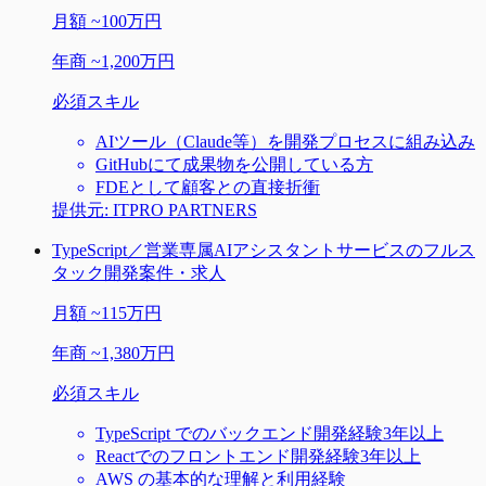
月額
~
100万円
年商
~
1,200万円
必須スキル
AIツール（Claude等）を開発プロセスに組み込み
GitHubにて成果物を公開している方
FDEとして顧客との直接折衝
提供元:
ITPRO PARTNERS
TypeScript／営業専属AIアシスタントサービスのフルス
タック開発案件・求人
月額
~
115万円
年商
~
1,380万円
必須スキル
TypeScript でのバックエンド開発経験3年以上
Reactでのフロントエンド開発経験3年以上
AWS の基本的な理解と利用経験