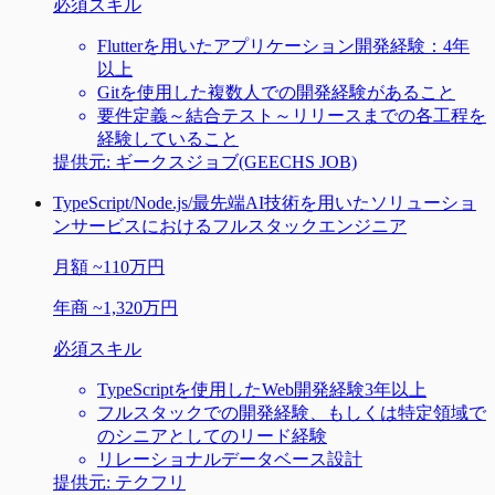
必須スキル
Flutterを用いたアプリケーション開発経験：4年
以上
Gitを使用した複数人での開発経験があること
要件定義～結合テスト～リリースまでの各工程を
経験していること
提供元:
ギークスジョブ(GEECHS JOB)
TypeScript/Node.js/最先端AI技術を用いたソリューショ
ンサービスにおけるフルスタックエンジニア
月額
~
110万円
年商
~
1,320万円
必須スキル
TypeScriptを使用したWeb開発経験3年以上
フルスタックでの開発経験、もしくは特定領域で
のシニアとしてのリード経験
リレーショナルデータベース設計
提供元:
テクフリ