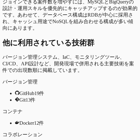
ジョインできる案件数を増やすには、MySQLとBigQueryの
設計・運用スキルを優先的にキャッチアップするのが効果的
です。あわせて、データベース構成はRDBが中心に採用さ
れ、キャッシュ用途でNoSQLを組み合わせる構成が多い傾
向にあります。
他に利用されている技術群
バージョン管理システム、IaC、モニタリングツール、
CI/CD、API設計など、開発現場で併用される主要技術を案
件での出現数順に掲載しています。
バージョン管理
GitHub
19
件
Git
13
件
コンテナ
Docker
12
件
コラボレーション