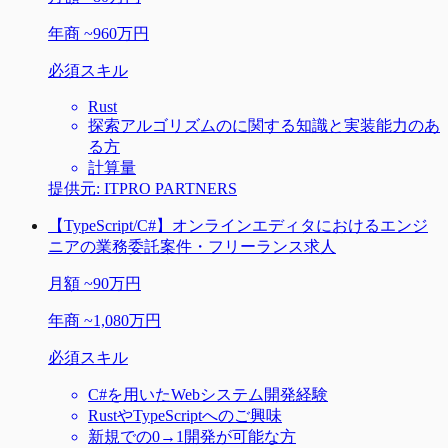
年商
~
960万円
必須スキル
Rust
探索アルゴリズムのに関する知識と実装能力のあ
る方
計算量
提供元:
ITPRO PARTNERS
【TypeScript/C#】オンラインエディタにおけるエンジ
ニアの業務委託案件・フリーランス求人
月額
~
90万円
年商
~
1,080万円
必須スキル
C#を用いたWebシステム開発経験
RustやTypeScriptへのご興味
新規での0→1開発が可能な方