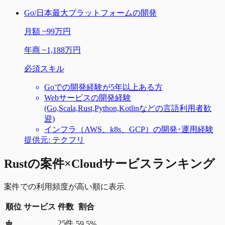
Go/日本最大プラットフォームの開発
月額
~
99万円
年商
~
1,188万円
必須スキル
Goでの開発経験が5年以上ある方
Webサービスの開発経験
(Go,Scala,Rust,Python,Kotlinなどの言語利用者歓
迎)
インフラ（AWS、k8s、GCP）の開発･運用経験
提供元:
テクフリ
Rustの案件×Cloudサービスランキング
案件での利用頻度が高い順に表示
順位
サービス
件数
割合
25
件
59.5%