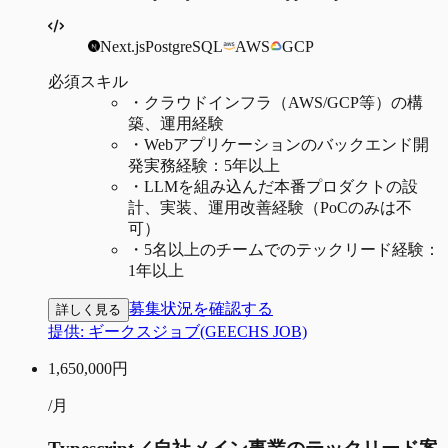
Next.js
PostgreSQL
AWS
GCP
必須スキル
・
クラウドインフラ（AWS/GCP等）の構
築、運用経験
・
Webアプリケーションのバックエンド開
発実務経験：5年以上
・
LLMを組み込んだ本番プロダクトの設
計、実装、運用改善経験（PoCのみは不
可）
・
5名以上のチームでのテックリード経験：
1年以上
募集状況を確認する
詳しく見る
提供:
ギークスジョブ(GEECHS JOB)
1,650,000
円
/月