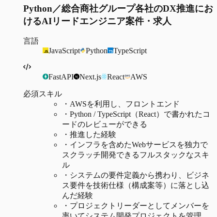
Python／総合商社グループ各社のDX推進にお
けるAIリードエンジニア案件・求人
言語
JavaScript
Python
TypeScript
FastAPI
Next.js
React
AWS
必須スキル
・
AWSを利用し、フロントエンド
・
Python / TypeScript（React）で書かれたコ
ードのレビューができる
・
推進した経験
・
インフラを含めたWebサービスを独力で
スクラッチ開発できるフルスタックなスキ
ル
・
システムの要件定義から携わり、ビジネ
ス要件を技術仕様（構成案等）に落とし込
んだ経験
・
プロジェクトリーダーとしてメンバーを
率いてシステム開発プロジェクトを管理