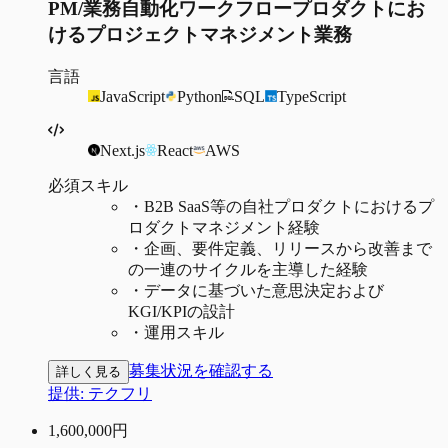
PM/業務自動化ワークフロープロダクトにお
けるプロジェクトマネジメント業務
言語
JavaScript
Python
SQL
TypeScript
Next.js
React
AWS
必須スキル
・
B2B SaaS等の自社プロダクトにおけるプ
ロダクトマネジメント経験
・
企画、要件定義、リリースから改善まで
の一連のサイクルを主導した経験
・
データに基づいた意思決定および
KGI/KPIの設計
・
運用スキル
募集状況を確認する
詳しく見る
提供:
テクフリ
1,600,000
円