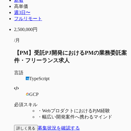
新着
高単価
週3日〜
フルリモート
2,500,000
円
/月
【PM】受託PJ開発におけるPMの業務委託案
件・フリーランス求人
言語
TypeScript
GCP
必須スキル
・
WebプロダクトにおけるPjM経験
・
幅広い開発案件へ携わるマインド
募集状況を確認する
詳しく見る