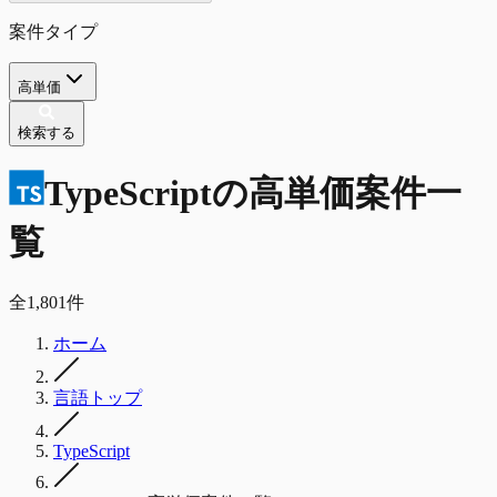
案件タイプ
高単価
検索する
TypeScript
の
高単価
案件一
覧
全
1,801
件
ホーム
言語トップ
TypeScript