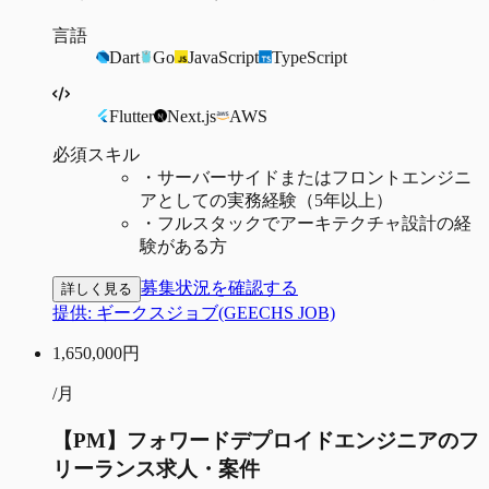
言語
Dart
Go
JavaScript
TypeScript
Flutter
Next.js
AWS
必須スキル
・
サーバーサイドまたはフロントエンジニ
アとしての実務経験（5年以上）
・
フルスタックでアーキテクチャ設計の経
験がある方
募集状況を確認する
詳しく見る
提供:
ギークスジョブ(GEECHS JOB)
1,650,000
円
/月
【PM】フォワードデプロイドエンジニアのフ
リーランス求人・案件