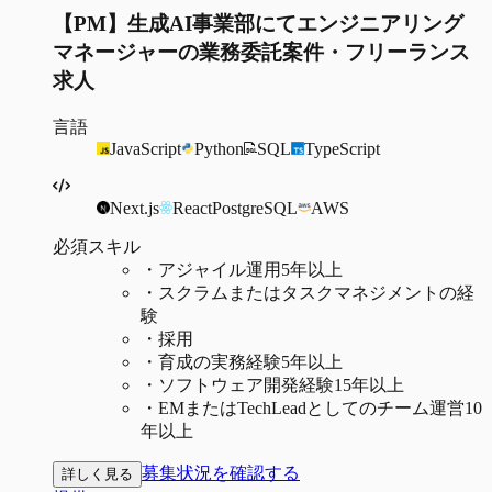
【PM】生成AI事業部にてエンジニアリング
マネージャーの業務委託案件・フリーランス
求人
言語
JavaScript
Python
SQL
TypeScript
Next.js
React
PostgreSQL
AWS
必須スキル
・
アジャイル運用5年以上
・
スクラムまたはタスクマネジメントの経
験
・
採用
・
育成の実務経験5年以上
・
ソフトウェア開発経験15年以上
・
EMまたはTechLeadとしてのチーム運営10
年以上
募集状況を確認する
詳しく見る