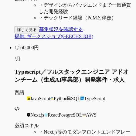
・
デザインからバックエンドまで一気通貫
した開発経験
・
テックリード経験（PdMと伴走）
募集状況を確認する
詳しく見る
提供:
ギークスジョブ(GEECHS JOB)
1,550,000
円
/月
Typescript／フルスタックエンジニア アドオ
ンチーム（生成AI事業部）開発案件・求人
言語
JavaScript
Python
SQL
TypeScript
Next.js
React
PostgreSQL
AWS
必須スキル
・
Next.js等のモダンフロントエンドフレー