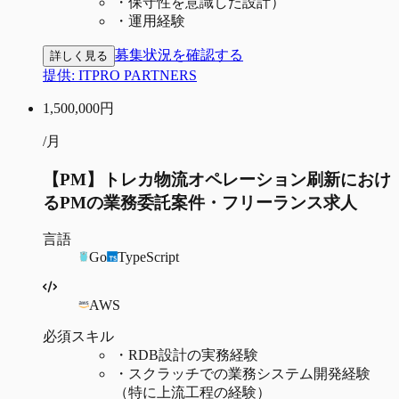
・
保守性を意識した設計）
・
運用経験
募集状況を確認する
詳しく見る
提供:
ITPRO PARTNERS
1,500,000
円
/月
【PM】トレカ物流オペレーション刷新におけ
るPMの業務委託案件・フリーランス求人
言語
Go
TypeScript
AWS
必須スキル
・
RDB設計の実務経験
・
スクラッチでの業務システム開発経験
（特に上流工程の経験）