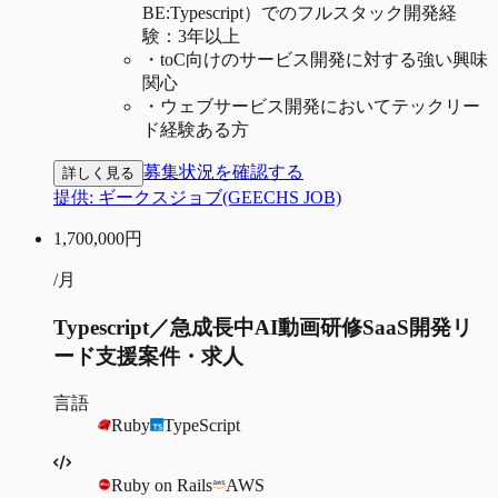
BE:Typescript）でのフルスタック開発経
験：3年以上
・
toC向けのサービス開発に対する強い興味
関心
・
ウェブサービス開発においてテックリー
ド経験ある方
募集状況を確認する
詳しく見る
提供:
ギークスジョブ(GEECHS JOB)
1,700,000
円
/月
Typescript／急成長中AI動画研修SaaS開発リ
ード支援案件・求人
言語
Ruby
TypeScript
Ruby on Rails
AWS