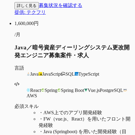
募集状況を確認する
詳しく見る
提供:
テクフリ
1,600,000
円
/月
Java／暗号資産ディーリングシステム更改開
発エンジニア募集案件・求人
言語
Java
JavaScript
SQL
TypeScript
React
Spring
Spring Boot
Vue.js
PostgreSQL
AWS
必須スキル
・
AWS上でのアプリ開発経験
・
FW（vue.js、React）を用いたフロント開
発経験
・
Java (Springboot) を用いた開発経験（目