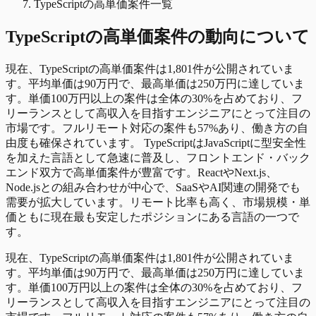
TypeScriptの高単価案件一覧
TypeScript
の
高単価
案件の動向について
現在、TypeScriptの高単価案件は1,801件が公開されていま
す。平均単価は90万円で、最高単価は250万円に達していま
す。単価100万円以上の案件は全体の30%を占めており、フ
リーランスとして高収入を目指すエンジニアにとって注目の
市場です。フルリモート対応の案件も57%あり、働き方の自
由度も確保されています。 TypeScriptはJavaScriptに型安全性
を加えた言語として急速に普及し、フロントエンド・バック
エンド双方で高単価案件が豊富です。ReactやNext.js、
Node.jsとの組み合わせが中心で、SaaSやAI関連の開発でも
需要が拡大しています。リモート比率も高く、市場規模・単
価ともに現在最も安定したポジションにある言語の一つで
す。
現在、TypeScriptの高単価案件は1,801件が公開されていま
す。平均単価は90万円で、最高単価は250万円に達していま
す。単価100万円以上の案件は全体の30%を占めており、フ
リーランスとして高収入を目指すエンジニアにとって注目の