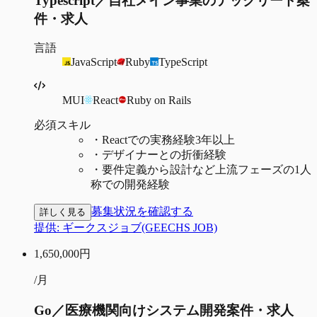
Typescript／自社メイン事業のテックリード案
件・求人
言語
JavaScript
Ruby
TypeScript
MUI
React
Ruby on Rails
必須スキル
・
Reactでの実務経験3年以上
・
デザイナーとの折衝経験
・
要件定義から設計など上流フェーズの1人
称での開発経験
募集状況を確認する
詳しく見る
提供:
ギークスジョブ(GEECHS JOB)
1,650,000
円
/月
Go／医療機関向けシステム開発案件・求人