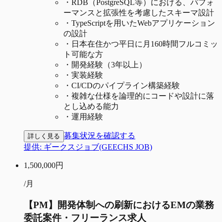
・
RDB（PostgreSQL等）における、パフォ
ーマンスと拡張性を考慮したスキーマ設計
・
TypeScriptを用いたWebアプリケーション
の設計
・
日本在住かつ平日に月160時間フルコミッ
ト可能な方
・
開発経験（3年以上）
・
実装経験
・
CI/CDのパイプライン構築経験
・
複雑な仕様を論理的にコードや設計に落
とし込める能力
・
運用経験
募集状況を確認する
詳しく見る
提供:
ギークスジョブ(GEECHS JOB)
1,500,000
円
/月
【PM】開発体制への刷新におけるEMの業務
委託案件・フリーランス求人