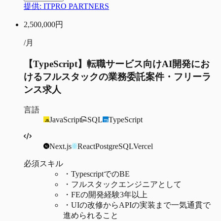
提供:
ITPRO PARTNERS
2,500,000
円
/月
【TypeScript】転職サービス向けAI開発にお
けるフルスタックの業務委託案件・フリーラ
ンス求人
言語
JavaScript
SQL
TypeScript
Next.js
React
PostgreSQL
Vercel
必須スキル
・
TypescriptでのBE
・
フルスタックエンジニアとして
・
FEの開発経験3年以上
・
UIの改修からAPIの実装まで一気通貫で
進められること