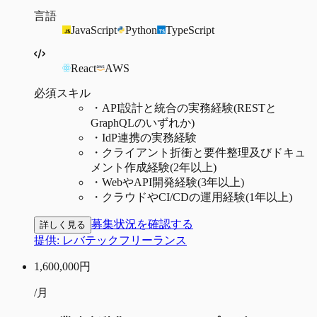
言語
JavaScript
Python
TypeScript
React
AWS
必須スキル
・
API設計と統合の実務経験(RESTと
GraphQLのいずれか)
・
IdP連携の実務経験
・
クライアント折衝と要件整理及びドキュ
メント作成経験(2年以上)
・
WebやAPI開発経験(3年以上)
・
クラウドやCI/CDの運用経験(1年以上)
募集状況を確認する
詳しく見る
提供:
レバテックフリーランス
1,600,000
円
/月