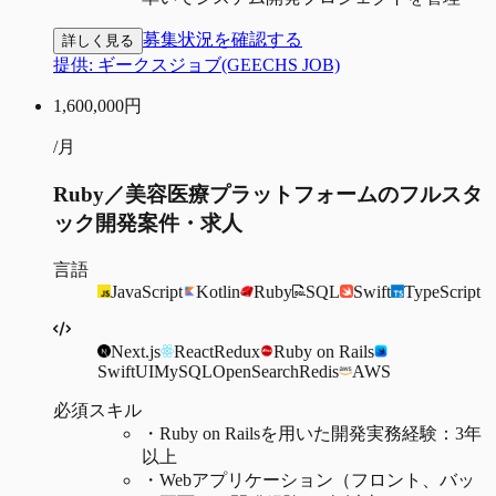
募集状況を確認する
詳しく見る
提供:
ギークスジョブ(GEECHS JOB)
1,600,000
円
/月
Ruby／美容医療プラットフォームのフルスタ
ック開発案件・求人
言語
JavaScript
Kotlin
Ruby
SQL
Swift
TypeScript
Next.js
React
Redux
Ruby on Rails
SwiftUI
MySQL
OpenSearch
Redis
AWS
必須スキル
・
Ruby on Railsを用いた開発実務経験：3年
以上
・
Webアプリケーション（フロント、バッ