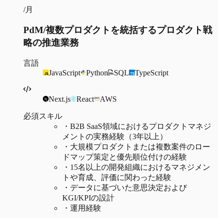
/月
PdM/複数プロダクトを統括するプロダクト戦
略の推進業務
言語
JavaScript
Python
SQL
TypeScript
Next.js
React
AWS
必須スキル
・
B2B SaaS領域におけるプロダクトマネジ
メントの実務経験（3年以上）
・
大規模プロダクトまたは複数案件のロー
ドマップ策定と優先順位付けの経験
・
15名以上の開発組織におけるマネジメン
トや育成、評価に関わった経験
・
データに基づいた意思決定および
KGI/KPIの設計
・
運用経験