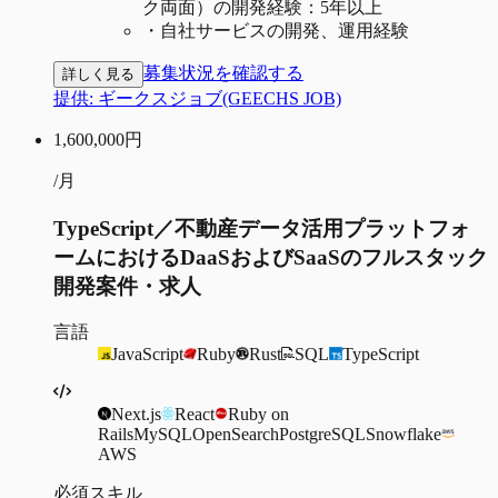
ク両面）の開発経験：5年以上
・
自社サービスの開発、運用経験
募集状況を確認する
詳しく見る
提供:
ギークスジョブ(GEECHS JOB)
1,600,000
円
/月
TypeScript／不動産データ活用プラットフォ
ームにおけるDaaSおよびSaaSのフルスタック
開発案件・求人
言語
JavaScript
Ruby
Rust
SQL
TypeScript
Next.js
React
Ruby on
Rails
MySQL
OpenSearch
PostgreSQL
Snowflake
AWS
必須スキル