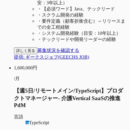
安：3年以上）
・
【必須ワード】Java、テックリード
・
スクラム開発の経験
・
要件定義（顧客折衝含む）～リリースま
での全工程経験
・
システム開発経験（目安：10年以上）
・
テックリードや開発リーダーの経験
募集状況を確認する
詳しく見る
提供:
ギークスジョブ(GEECHS JOB)
1,600,000
円
/月
【週5日/リモートメイン/TypeScript】プロダ
クトマネージャー- 介護Vertical SaaSの推進
PdM
言語
TypeScript