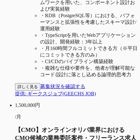
ムワークを用いた、コンポーネント設計お
よび実装経験
・
RDB（PostgreSQL等）における、パフォ
ーマンスと拡張性を考慮したスキーマ設計/
運用経験
・
TypeScriptを用いたWebアプリケーション
の設計、開発経験：3年以上
・
月160時間フルコミットできる方（※平日
にコミットできる方のみ）
・
CI/CDのパイプライン構築経験
・
複雑な仕様や要件を、他者が理解可能な
コード/設計に落とし込める論理的思考力
募集状況を確認する
詳しく見る
提供:
ギークスジョブ(GEECHS JOB)
1,500,000
円
/月
【CMO】オンラインオリパ業界における
CMO候補の業務委託案件・フリーランス求人