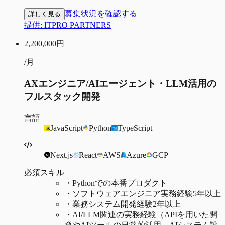
募集状況を確認する
詳しく見る
提供:
ITPRO PARTNERS
2,200,000
円
/月
AXエンジニア/AIエージェント・LLM活用の
フルスタック開発
言語
JavaScript
Python
TypeScript
Next.js
React
AWS
Azure
GCP
必須スキル
・
Pythonでの本番プロダクト
・
ソフトウェアエンジニア実務経験5年以上
・
業務システム開発経験2年以上
・
AI/LLM関連の実務経験（APIを用いた開