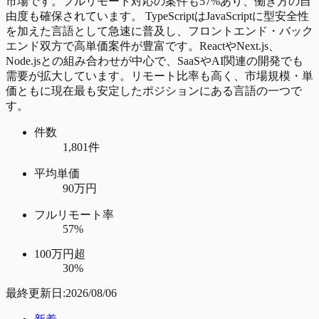
市場です。フルリモート対応の案件も57%あり、働き方の自
由度も確保されています。 TypeScriptはJavaScriptに型安全性
を加えた言語として急速に普及し、フロントエンド・バック
エンド双方で高単価案件が豊富です。ReactやNext.js、
Node.jsとの組み合わせが中心で、SaaSやAI関連の開発でも
需要が拡大しています。リモート比率も高く、市場規模・単
価ともに現在最も安定したポジションにある言語の一つで
す。
件数
1,801件
平均単価
90万円
フルリモート率
57%
100万円超
30%
最終更新日:
2026/08/06