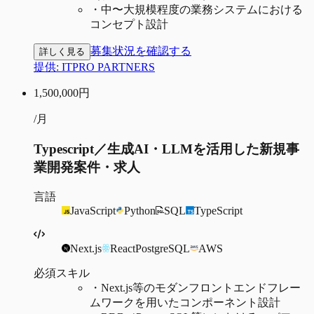
・
中〜大規模程度の業務システムにおける
コンセプト設計
募集状況を確認する
詳しく見る
提供:
ITPRO PARTNERS
1,500,000
円
/月
Typescript／生成AI・LLMを活用した新規事
業開発案件・求人
言語
JavaScript
Python
SQL
TypeScript
Next.js
React
PostgreSQL
AWS
必須スキル
・
Next.js等のモダンフロントエンドフレー
ムワークを用いたコンポーネント設計