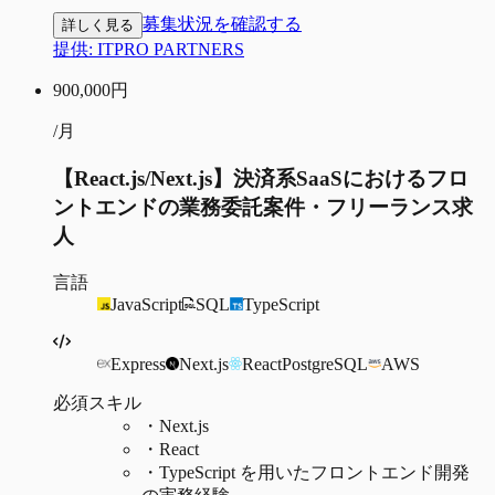
募集状況を確認する
詳しく見る
提供:
ITPRO PARTNERS
900,000
円
/月
【React.js/Next.js】決済系SaaSにおけるフロ
ントエンドの業務委託案件・フリーランス求
人
言語
JavaScript
SQL
TypeScript
Express
Next.js
React
PostgreSQL
AWS
必須スキル
・
Next.js
・
React
・
TypeScript を用いたフロントエンド開発