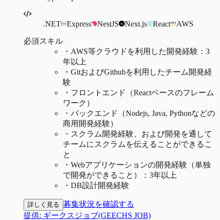
.NET
Express
NestJS
Next.js
React
AWS
必須スキル
・
AWS等クラウドを利用した開発経験：3
年以上
・
GitおよびGithubを利用したチーム開発経
験
・
フロントエンド（Reactベースのフレーム
ワーク）
・
バックエンド（Nodejs, Java, Pythonなどの
商用開発経験）
・
スクラム開発経験、および開発を通して
チームにスクラムを伝えることができるこ
と
・
Webアプリケーションの開発経験（単独
で開発ができること）：3年以上
・
DB設計開発経験
募集状況を確認する
詳しく見る
提供:
ギークスジョブ(GEECHS JOB)