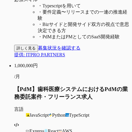
・
Typescriptを用いて
・
要件定義〜リリースまでの一連の推進経
験
・
Bizサイドと開発サイド双方の視点で意思
決定できる方
・
PdMまたはPMとしてのSaaS開発経験
募集状況を確認する
詳しく見る
提供:
ITPRO PARTNERS
1,000,000
円
/月
【PdM】歯科医療システムにおけるPdMの業
務委託案件・フリーランス求人
言語
JavaScript
Python
TypeScript
Express
React
AWS