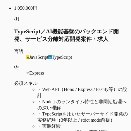
1,050,000
円
/月
TypeScript／AI機能基盤のバックエンド開
発、サービス分離対応開発案件・求人
言語
JavaScript
TypeScript
Express
必須スキル
・
Web API（Hono / Express / Fastify等）の設
計
・
Node.jsのランタイム特性と非同期処理へ
の深い理解
・
TypeScriptを用いたサーバーサイド開発の
実務経験（3年以上 / strict mode前提）
・
実装経験