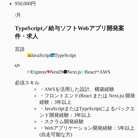
950,000
円
/月
TypeScript／給与ソフトWebアプリ開発案
件・求人
言語
JavaScript
TypeScript
Express
NestJS
Next.js
React
AWS
必須スキル
・
AWSを活用した設計、構築経験
・
フロントエンド(React または Next.js) 開発
経験：3年以上
・
JavaScriptまたはTypeScriptによるバックエ
ンド開発経験：3年以上
・
スクラム開発経験
・
Webアプリケーション開発経験：5年以上
(自走可能な方)