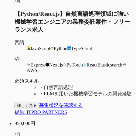
/月
【Python/React.js】自然言語処理領域に強い
機械学習エンジニアの業務委託案件・フリー
ランス求人
言語
JavaScript
Python
TypeScript
Express
Next.js
PyTorch
React
Elasticsearch
AWS
必須スキル
・
自然言語処理
・
LLMを用いた機械学習モデルの開発経験
募集状況を確認する
詳しく見る
提供:
ITPRO PARTNERS
950,000
円
/月