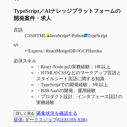
TypeScript／AIナレッジプラットフォームの
開発案件・求人
言語
CSS
HTML
JavaScript
Python
TypeScript
Express
React
MongoDB
GCP
Heroku
必須スキル
・
React /Node.jsの実務経験：1年以上
・
HTMLやCSSなどのマークアップ言語と
スタイルシート言語に関する知識
・
TypeScriptでの開発経験：3年以上
・
B2B SaaSの開発、運用経験
・
プロダクト設計、インタフェース設計の
実務経験
募集状況を確認する
詳しく見る
提供:
ギークスジョブ(GEECHS JOB)