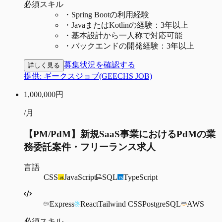
必須スキル
・
Spring Bootの利用経験
・
JavaまたはKotlinの経験：3年以上
・
基本設計から一人称で対応可能
・
バックエンドの開発経験：3年以上
募集状況を確認する
詳しく見る
提供:
ギークスジョブ(GEECHS JOB)
1,000,000
円
/月
【PM/PdM】新規SaaS事業におけるPdMの業
務委託案件・フリーランス求人
言語
CSS
JavaScript
SQL
TypeScript
Express
React
Tailwind CSS
PostgreSQL
AWS
必須スキル