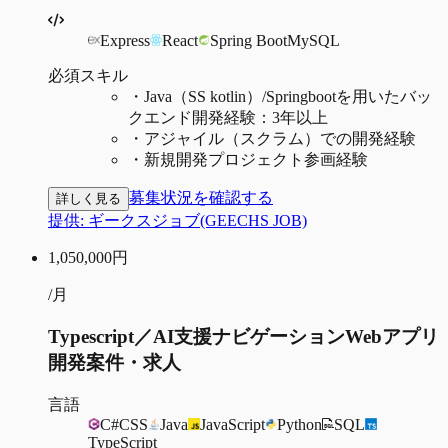
Express
React
Spring Boot
MySQL
必須スキル
・
Java（SS kotlin）/Springbootを用いたバッ
クエンド開発経験：3年以上
・
アジャイル（スクラム）での開発経験
・
新規開発プロジェクト参画経験
募集状況を確認する
詳しく見る
提供:
ギークスジョブ(GEECHS JOB)
1,050,000
円
/月
Typescript／AI支援ナビゲーションWebアプリ
開発案件・求人
言語
C#
CSS
Java
JavaScript
Python
SQL
TypeScript