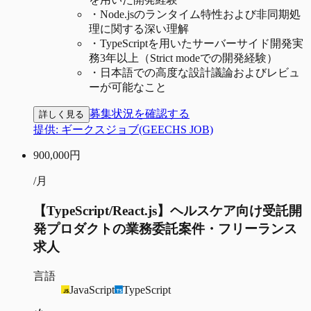
・
Node.jsのランタイム特性および非同期処
理に関する深い理解
・
TypeScriptを用いたサーバーサイド開発実
務3年以上（Strict modeでの開発経験）
・
日本語での高度な設計議論およびレビュ
ーが可能なこと
募集状況を確認する
詳しく見る
提供:
ギークスジョブ(GEECHS JOB)
900,000
円
/月
【TypeScript/React.js】ヘルスケア向け受託開
発プロダクトの業務委託案件・フリーランス
求人
言語
JavaScript
TypeScript