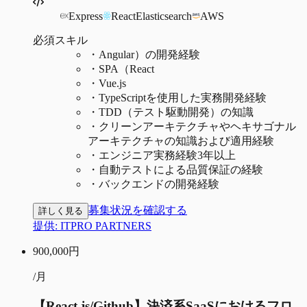
Express
React
Elasticsearch
AWS
必須スキル
・
Angular）の開発経験
・
SPA（React
・
Vue.js
・
TypeScriptを使用した実務開発経験
・
TDD（テスト駆動開発）の知識
・
クリーンアーキテクチャやヘキサゴナル
アーキテクチャの知識および適用経験
・
エンジニア実務経験3年以上
・
自動テストによる品質保証の経験
・
バックエンドの開発経験
募集状況を確認する
詳しく見る
提供:
ITPRO PARTNERS
900,000
円
/月
【React.js/Github】決済系SaaSにおけるフロ