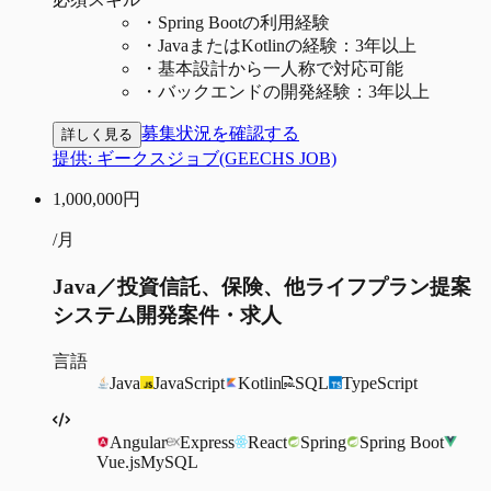
・
Spring Bootの利用経験
・
JavaまたはKotlinの経験：3年以上
・
基本設計から一人称で対応可能
・
バックエンドの開発経験：3年以上
募集状況を確認する
詳しく見る
提供:
ギークスジョブ(GEECHS JOB)
1,000,000
円
/月
Java／投資信託、保険、他ライフプラン提案
システム開発案件・求人
言語
Java
JavaScript
Kotlin
SQL
TypeScript
Angular
Express
React
Spring
Spring Boot
Vue.js
MySQL