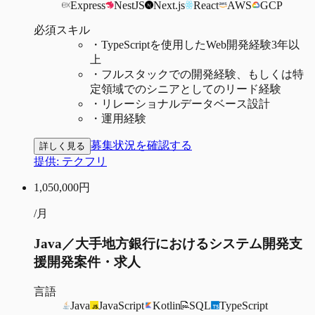
Express
NestJS
Next.js
React
AWS
GCP
必須スキル
・
TypeScriptを使用したWeb開発経験3年以
上
・
フルスタックでの開発経験、もしくは特
定領域でのシニアとしてのリード経験
・
リレーショナルデータベース設計
・
運用経験
募集状況を確認する
詳しく見る
提供:
テクフリ
1,050,000
円
/月
Java／大手地方銀行におけるシステム開発支
援開発案件・求人
言語
Java
JavaScript
Kotlin
SQL
TypeScript