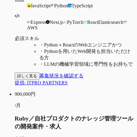
JavaScript
Python
TypeScript
Express
Next.js
PyTorch
React
Elasticsearch
AWS
必須スキル
・
Python＋ReactのWebエンジニアかつ
・
Pythonを用いたWeb開発も担当いただけ
る方
・
LLMの機械学習領域に専門性をお持ちで
募集状況を確認する
詳しく見る
提供:
ITPRO PARTNERS
900,000
円
/月
Ruby／自社プロダクトのナレッジ管理ツール
の開発案件・求人