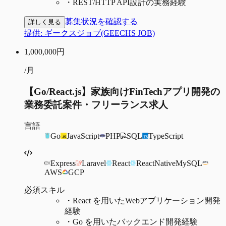
・
REST/HTTP API設計の実務経験
募集状況を確認する
詳しく見る
提供:
ギークスジョブ(GEECHS JOB)
1,000,000
円
/月
【Go/React.js】家族向けFinTechアプリ開発の
業務委託案件・フリーランス求人
言語
Go
JavaScript
PHP
SQL
TypeScript
Express
Laravel
React
ReactNative
MySQL
AWS
GCP
必須スキル
・
React を用いたWebアプリケーション開発
経験
・
Go を用いたバックエンド開発経験