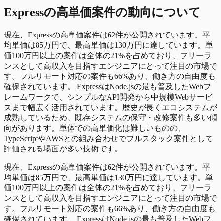
Express
の
高単価
案件の動向について
現在、Expressの高単価案件は62件が公開されています。平
均単価は85万円で、最高単価は130万円に達しています。単
価100万円以上の案件は全体の21%を占めており、フリーラ
ンスとして高収入を目指すエンジニアにとって注目の市場で
す。フルリモート対応の案件も66%あり、働き方の自由度も
確保されています。 ExpressはNode.jsの最も普及したWebフ
レームワークで、シンプルなAPI開発から中規模Webサービ
スまで幅広く活用されています。歴史が長くエコシステムが
成熟しているため、既存システムの保守・改修案件も多い傾
向があります。単体での高単価化は難しいものの、
TypeScriptやAWSとの組み合わせでフルスタック案件として
評価される場面が多い技術です。
現在、Expressの高単価案件は62件が公開されています。平
均単価は85万円で、最高単価は130万円に達しています。単
価100万円以上の案件は全体の21%を占めており、フリーラ
ンスとして高収入を目指すエンジニアにとって注目の市場で
す。フルリモート対応の案件も66%あり、働き方の自由度も
確保されています。 ExpressはNode.jsの最も普及したWebフ