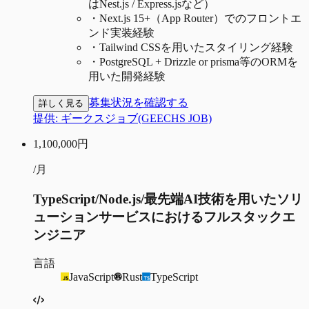
はNest.js / Express.jsなど）
・
Next.js 15+（App Router）でのフロントエ
ンド実装経験
・
Tailwind CSSを用いたスタイリング経験
・
PostgreSQL + Drizzle or prisma等のORMを
用いた開発経験
募集状況を確認する
詳しく見る
提供:
ギークスジョブ(GEECHS JOB)
1,100,000
円
/月
TypeScript/Node.js/最先端AI技術を用いたソリ
ューションサービスにおけるフルスタックエ
ンジニア
言語
JavaScript
Rust
TypeScript