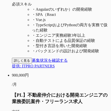
必須スキル
・
Angularのいずれか）の開発経験
・
SPA（React
・
Vue.js
・
TypeScriptおよびPythonの両方を実務で扱
った経験
・
エンジニア実務経験3年以上
・
自動テストによる品質保証の経験
・
型付き言語を用いた開発経験
・
バックエンドの設計および開発経験
募集状況を確認する
詳しく見る
提供:
ITPRO PARTNERS
900,000
円
/月
【PL】不動産仲介における開発エンジニアの
業務委託案件・フリーランス求人