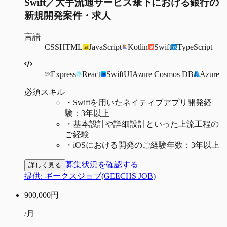
Swift／大手流通サービス傘下における銀行の
新規開発案件・求人
言語
CSS
HTML
JavaScript
Kotlin
Swift
TypeScript
Express
React
SwiftUI
Azure Cosmos DB
Azure
必須スキル
・
Swiftを用いたネイティブアプリ開発経
験：3年以上
・
基本設計や詳細設計といった上流工程の
ご経験
・
iOSにおける開発のご経験年数：3年以上
募集状況を確認する
詳しく見る
提供:
ギークスジョブ(GEECHS JOB)
900,000
円
/月