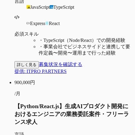
言語
JavaScript
TypeScript
Express
React
必須スキル
・
TypeScript（Node/React）での開発経験
・
事業会社でビジネスサイドと連携して要
件定義〜開発〜運用まで行った経験
募集状況を確認する
詳しく見る
提供:
ITPRO PARTNERS
900,000
円
/月
【Python/React.js】生成AIプロダクト開発に
おけるエンジニアの業務委託案件・フリーラ
ンス求人
言語