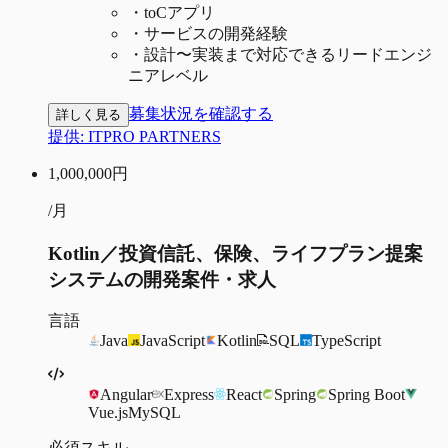
・
toCアプリ
・
サービスの開発経験
・
設計〜実装まで対応できるリードエンジ
ニアレベル
募集状況を確認する
詳しく見る
提供:
ITPRO PARTNERS
1,000,000
円
/月
Kotlin／投資信託、保険、ライフプラン提案
システムの開発案件・求人
言語
Java
JavaScript
Kotlin
SQL
TypeScript
Angular
Express
React
Spring
Spring Boot
Vue.js
MySQL
必須スキル