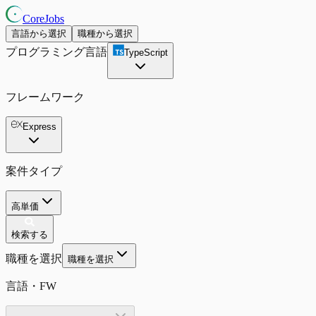
CoreJobs
言語から選択
職種から選択
プログラミング言語
TypeScript
フレームワーク
Express
案件タイプ
高単価
検索する
職種を選択
職種を選択
言語・FW