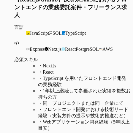
ントエンドの業務委託案件・フリーランス求
人
言語
JavaScript
SQL
TypeScript
Express
Next.js
React
PostgreSQL
AWS
必須スキル
・
Next.js
・
React
・
TypeScript を用いたフロントエンド開発
の実務経験
・
1年以上継続して参画された実績を複数お
持ちの方
・
同一プロジェクトまたは同一企業にて
・
フロントエンド開発における技術リード
経験（実装方針の提示や技術的推進など）
・
Webアプリケーション開発経験（5年以上
目安）