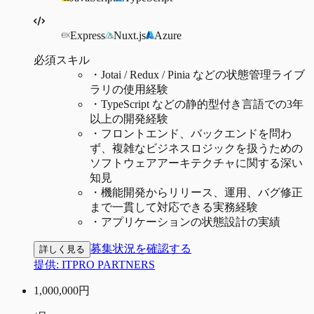
Express
Nuxt.js
Azure
必須スキル
・
Jotai / Redux / Pinia などの状態管理ライブ
ラリの使用経験
・
TypeScript などの静的型付き言語での3年
以上の開発経験
・
フロントエンド、バックエンドを問わ
ず、複雑なビジネスロジックを扱うための
ソフトウェアアーキテクチャに関する深い
知見
・
機能開発からリリース、運用、バグ修正
まで一貫して対応できる実務経験
・
アプリケーションの状態設計の実績
募集状況を確認する
詳しく見る
提供:
ITPRO PARTNERS
1,000,000
円