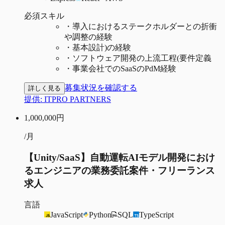
必須スキル
・
導入におけるステークホルダーとの折衝
や調整の経験
・
基本設計)の経験
・
ソフトウェア開発の上流工程(要件定義
・
事業会社でのSaaSのPdM経験
募集状況を確認する
詳しく見る
提供:
ITPRO PARTNERS
1,000,000
円
/月
【Unity/SaaS】自動運転AIモデル開発におけ
るエンジニアの業務委託案件・フリーランス
求人
言語
JavaScript
Python
SQL
TypeScript