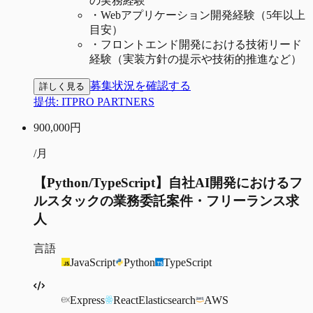
の実務経験
・
Webアプリケーション開発経験（5年以上
目安）
・
フロントエンド開発における技術リード
経験（実装方針の提示や技術的推進など）
募集状況を確認する
詳しく見る
提供:
ITPRO PARTNERS
900,000
円
/月
【Python/TypeScript】自社AI開発におけるフ
ルスタックの業務委託案件・フリーランス求
人
言語
JavaScript
Python
TypeScript
Express
React
Elasticsearch
AWS