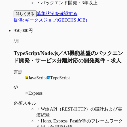
・
バックエンド開発：3年以上
募集状況を確認する
詳しく見る
提供:
ギークスジョブ(GEECHS JOB)
950,000
円
/月
TypeScript/Node.js／AI機能基盤のバックエン
ド開発・サービス分離対応の開発案件・求人
言語
JavaScript
TypeScript
Express
必須スキル
・
Web API（REST/HTTP）の設計および実
装経験
・
Hono, Express, Fastify等のフレームワーク
を用いた開発経験