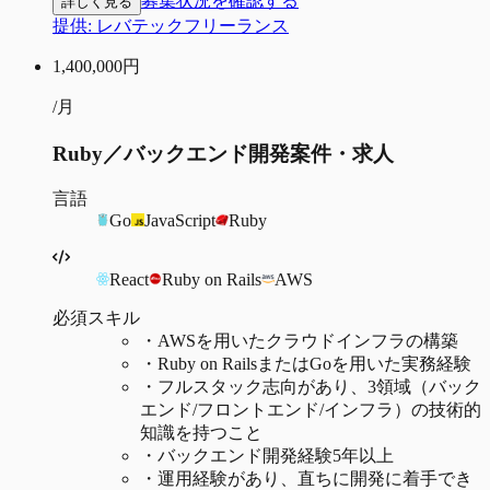
募集状況を確認する
詳しく見る
提供:
レバテックフリーランス
1,400,000
円
/月
Ruby／バックエンド開発案件・求人
言語
Go
JavaScript
Ruby
React
Ruby on Rails
AWS
必須スキル
・
AWSを用いたクラウドインフラの構築
・
Ruby on RailsまたはGoを用いた実務経験
・
フルスタック志向があり、3領域（バック
エンド/フロントエンド/インフラ）の技術的
知識を持つこと
・
バックエンド開発経験5年以上
・
運用経験があり、直ちに開発に着手でき