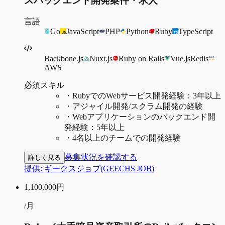
スバックエンド開発案件・求人
言語
Go
JavaScript
PHP
Python
Ruby
TypeScript
Backbone.js
Nuxt.js
Ruby on Rails
Vue.js
Redis
AWS
必須スキル
・
RubyでのWebサービス開発経験：3年以上
・
アジャイル開発/スクラム開発の経験
・
Webアプリケーションのバックエンド開
発経験：5年以上
・
4名以上のチームでの開発経験
募集状況を確認する
詳しく見る
提供:
ギークスジョブ(GEECHS JOB)
1,100,000
円
/月