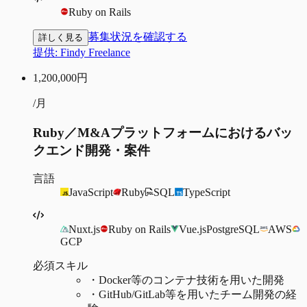
Ruby on Rails
募集状況を確認する
詳しく見る
提供:
Findy Freelance
1,200,000
円
/月
Ruby／M&Aプラットフォームにおけるバッ
クエンド開発・案件
言語
JavaScript
Ruby
SQL
TypeScript
Nuxt.js
Ruby on Rails
Vue.js
PostgreSQL
AWS
GCP
必須スキル
・
Docker等のコンテナ技術を用いた開発
・
GitHub/GitLab等を用いたチーム開発の経