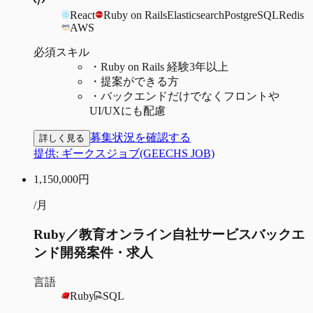
React
Ruby on Rails
Elasticsearch
PostgreSQL
Redis
AWS
必須スキル
・
Ruby on Rails 経験3年以上
・
提案ができる方
・
バックエンドだけでなくフロントや
UI/UXにも配慮
募集状況を確認する
詳しく見る
提供:
ギークスジョブ(GEECHS JOB)
1,150,000
円
/月
Ruby／教育オンライン自社サービスバックエ
ンド開発案件・求人
言語
Ruby
SQL