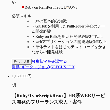
Ruby on Rails
PostgreSQL
AWS
必須スキル
・
gitの基本的な知識
・
GitHubを利用したPullRequest中心のチー
ム開発経験
・
Ruby on Railsを用いた開発経験2年以上
・
webアプリケーションの開発経験3年以上
・
単体テストをはじめテストコードをかき
ながらの開発経験
募集状況を確認する
詳しく見る
提供:
ギークスジョブ(GEECHS JOB)
1,150,000
円
/月
【Ruby/TypeScript/React】HR系WEBサービ
ス開発のフリーランス求人・案件