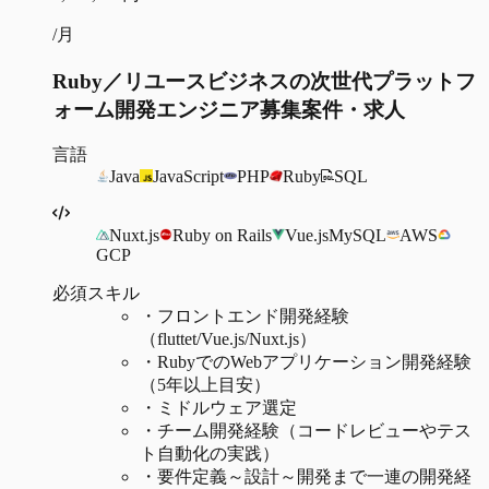
/月
Ruby／リユースビジネスの次世代プラットフ
ォーム開発エンジニア募集案件・求人
言語
Java
JavaScript
PHP
Ruby
SQL
Nuxt.js
Ruby on Rails
Vue.js
MySQL
AWS
GCP
必須スキル
・
フロントエンド開発経験
（fluttet/Vue.js/Nuxt.js）
・
RubyでのWebアプリケーション開発経験
（5年以上目安）
・
ミドルウェア選定
・
チーム開発経験（コードレビューやテス
ト自動化の実践）
・
要件定義～設計～開発まで一連の開発経