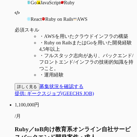
Go
JavaScript
Ruby
React
Ruby on Rails
AWS
必須スキル
・
AWSを用いたクラウドインフラの構築
・
Ruby on RailsまたはGoを用いた開発経験
4,5年以上
・
フルスタック志向があり、バックエンド/
フロントエンド/インフラの技術的知識を持
つこと。
・
運用経験
募集状況を確認する
詳しく見る
提供:
ギークスジョブ(GEECHS JOB)
1,100,000
円
/月
Ruby／toB向け教育系オンライン自社サービ