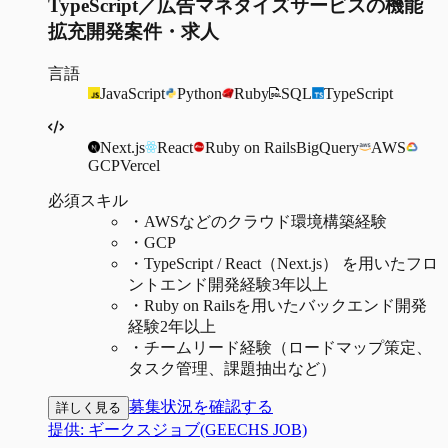
TypeScript／広告マネタイズサービスの機能
拡充開発案件・求人
言語
JavaScript
Python
Ruby
SQL
TypeScript
Next.js
React
Ruby on Rails
BigQuery
AWS
GCP
Vercel
必須スキル
・
AWSなどのクラウド環境構築経験
・
GCP
・
TypeScript / React（Next.js） を用いたフロ
ントエンド開発経験3年以上
・
Ruby on Railsを用いたバックエンド開発
経験2年以上
・
チームリード経験（ロードマップ策定、
タスク管理、課題抽出など）
募集状況を確認する
詳しく見る
提供:
ギークスジョブ(GEECHS JOB)