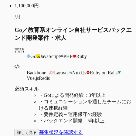
1,100,000
円
/月
Go／教育系オンライン自社サービスバックエ
ンド開発案件・求人
言語
Go
JavaScript
PHP
Ruby
Backbone.js
Laravel
Nuxt.js
Ruby on Rails
Vue.js
Redis
必須スキル
・
Goによる開発経験：3年以上
・
コミュニケーションを通したチームにお
ける連携経験
・
要件定義～運用保守の経験
・
バックエンド開発：5年以上
募集状況を確認する
詳しく見る