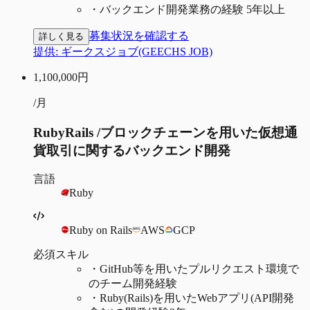
・
バックエンド開発業務の経験 5年以上
募集状況を確認する
詳しく見る
提供:
ギークスジョブ(GEECHS JOB)
1,100,000
円
/月
RubyRails /ブロックチェーンを用いた仮想通
貨取引に関するバックエンド開発
言語
Ruby
Ruby on Rails
AWS
GCP
必須スキル
・
GitHub等を用いたプルリクエスト環境で
のチーム開発経験
・
Ruby(Rails)を用いたWebアプリ(API開発