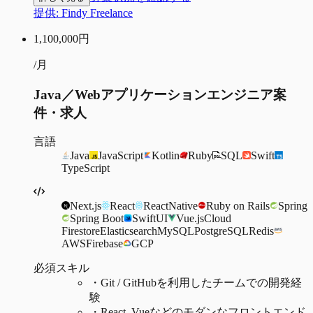
提供:
Findy Freelance
1,100,000
円
/月
Java／Webアプリケーションエンジニア案
件・求人
言語
Java
JavaScript
Kotlin
Ruby
SQL
Swift
TypeScript
Next.js
React
ReactNative
Ruby on Rails
Spring
Spring Boot
SwiftUI
Vue.js
Cloud
Firestore
Elasticsearch
MySQL
PostgreSQL
Redis
AWS
Firebase
GCP
必須スキル
・
Git / GitHubを利用したチームでの開発経
験
・
React, Vueなどのモダンなフロントエンド