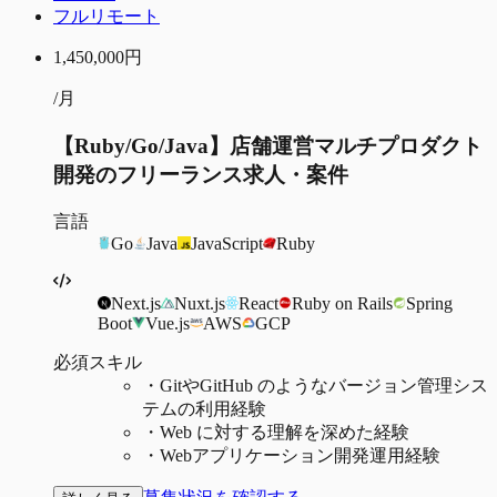
フルリモート
1,450,000
円
/月
【Ruby/Go/Java】店舗運営マルチプロダクト
開発のフリーランス求人・案件
言語
Go
Java
JavaScript
Ruby
Next.js
Nuxt.js
React
Ruby on Rails
Spring
Boot
Vue.js
AWS
GCP
必須スキル
・
GitやGitHub のようなバージョン管理シス
テムの利用経験
・
Web に対する理解を深めた経験
・
Webアプリケーション開発運用経験