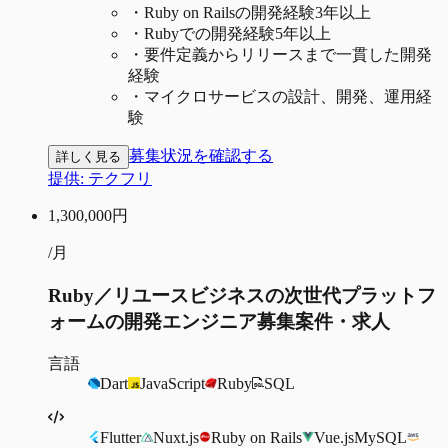
・
Ruby on Railsの開発経験3年以上
・
Rubyでの開発経験5年以上
・
要件定義からリリースまで一貫した開発
経験
・
マイクロサービスの設計、開発、運用経
験
募集状況を確認する
詳しく見る
提供:
テクフリ
1,300,000
円
/月
Ruby／リユースビジネスの次世代プラットフ
ォームの開発エンジニア募集案件・求人
言語
Dart
JavaScript
Ruby
SQL
Flutter
Nuxt.js
Ruby on Rails
Vue.js
MySQL