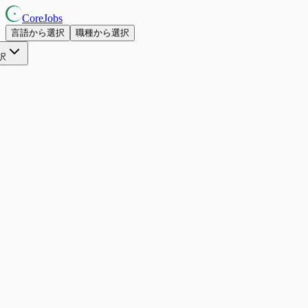
CoreJobs
言語から選択
職種から選択
択