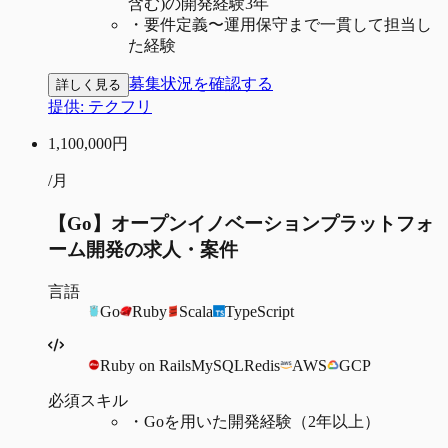
含む)の開発経験3年
・
要件定義〜運用保守まで一貫して担当し
た経験
募集状況を確認する
詳しく見る
提供:
テクフリ
1,100,000
円
/月
【Go】オープンイノベーションプラットフォ
ーム開発の求人・案件
言語
Go
Ruby
Scala
TypeScript
Ruby on Rails
MySQL
Redis
AWS
GCP
必須スキル
・
Goを用いた開発経験（2年以上）