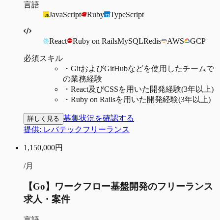
言語
JavaScript
Ruby
TypeScript
React
Ruby on Rails
MySQL
Redis
AWS
GCP
必須スキル
・
GitおよびGitHubなどを使用したチームで
の業務経験
・
React及びCSSを用いた開発経験(3年以上)
・
Ruby on Railsを用いた開発経験(3年以上)
募集状況を確認する
詳しく見る
提供:
レバテックフリーランス
1,150,000
円
/月
【Go】ワークフロー基盤開発のフリーランス
求人・案件
言語