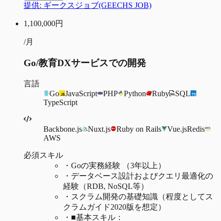
提供:
ギークスジョブ(GEECHS JOB)
1,100,000
円
/月
Go/教育DXサービスでの開発
言語
Go
JavaScript
PHP
Python
Ruby
SQL
TypeScript
Backbone.js
Nuxt.js
Ruby on Rails
Vue.js
Redis
AWS
必須スキル
・
Goの実務経験 （3年以上）
・
データベース設計およびクエリ最適化の
経験（RDB, NoSQL等）
・
スクラム開発の基礎知識（程度としてス
クラムガイド2020版を想定）
・
■基本スキル：