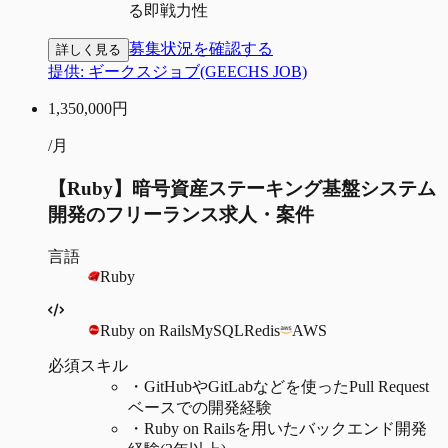
る即戦力性
募集状況を確認する
詳しく見る
提供:
ギークスジョブ(GEECHS JOB)
1,350,000
円
/月
【Ruby】暗号資産ステーキング基盤システム
開発のフリーランス求人・案件
言語
Ruby
Ruby on Rails
MySQL
Redis
AWS
必須スキル
・
GitHubやGitLabなどを使ったPull Request
ベースでの開発経験
・
Ruby on Railsを用いたバックエンド開発