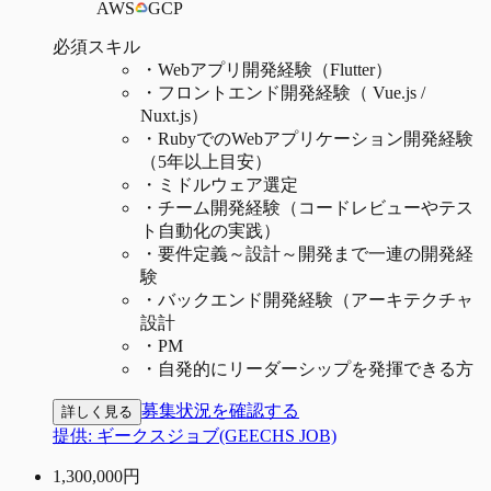
AWS
GCP
必須スキル
・
Webアプリ開発経験（Flutter）
・
フロントエンド開発経験（ Vue.js /
Nuxt.js）
・
RubyでのWebアプリケーション開発経験
（5年以上目安）
・
ミドルウェア選定
・
チーム開発経験（コードレビューやテス
ト自動化の実践）
・
要件定義～設計～開発まで一連の開発経
験
・
バックエンド開発経験（アーキテクチャ
設計
・
PM
・
自発的にリーダーシップを発揮できる方
募集状況を確認する
詳しく見る
提供:
ギークスジョブ(GEECHS JOB)
1,300,000
円