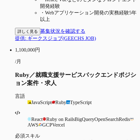
開発経験
・
Webアプリケーション開発の実務経験5年
以上
募集状況を確認する
詳しく見る
提供:
ギークスジョブ(GEECHS JOB)
1,100,000
円
/月
Ruby／就職支援サービスバックエンドポジシ
ョン案件・求人
言語
JavaScript
Ruby
TypeScript
React
Ruby on Rails
BigQuery
OpenSearch
Redis
AWS
GCP
Vercel
必須スキル