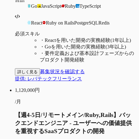
Go
JavaScript
Ruby
TypeScript
React
Ruby on Rails
PostgreSQL
Redis
必須スキル
・
Reactを用いた開発の実務経験(1年以上)
・
Goを用いた開発の実務経験(3年以上)
・
要件定義および基本設計フェーズからの
プロダクト開発経験
募集状況を確認する
詳しく見る
提供:
レバテックフリーランス
1,120,000
円
/月
【週4-5日/リモートメイン/Ruby,Rails】バッ
クエンドエンジニア - ユーザーへの価値提供
を重視するSaaSプロダクトの開発