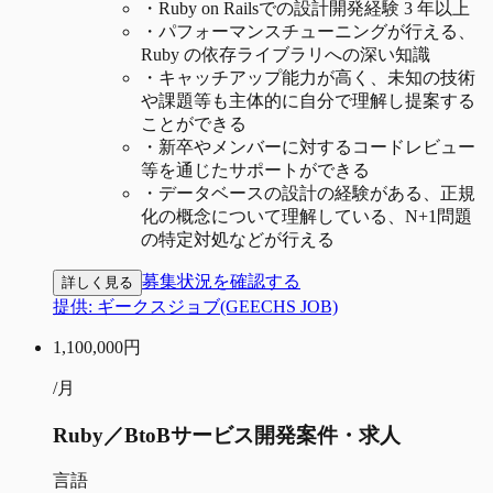
・
Ruby on Railsでの設計開発経験 3 年以上
・
パフォーマンスチューニングが行える、
Ruby の依存ライブラリへの深い知識
・
キャッチアップ能力が高く、未知の技術
や課題等も主体的に自分で理解し提案する
ことができる
・
新卒やメンバーに対するコードレビュー
等を通じたサポートができる
・
データベースの設計の経験がある、正規
化の概念について理解している、N+1問題
の特定対処などが行える
募集状況を確認する
詳しく見る
提供:
ギークスジョブ(GEECHS JOB)
1,100,000
円
/月
Ruby／BtoBサービス開発案件・求人
言語