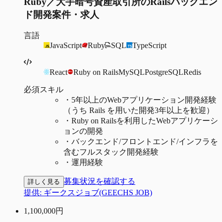
Ruby／大手暗号資産取引所のRailsバックエン
ド開発案件・求人
言語
JavaScript
Ruby
SQL
TypeScript
React
Ruby on Rails
MySQL
PostgreSQL
Redis
必須スキル
・
5年以上のWebアプリケーション開発経験
（うち Rails を用いた開発3年以上を歓迎）
・
Ruby on Railsを利用したWebアプリケーシ
ョンの開発
・
バックエンド/フロントエンド/インフラを
含むフルスタック開発経験
・
運用経験
募集状況を確認する
詳しく見る
提供:
ギークスジョブ(GEECHS JOB)
1,100,000
円