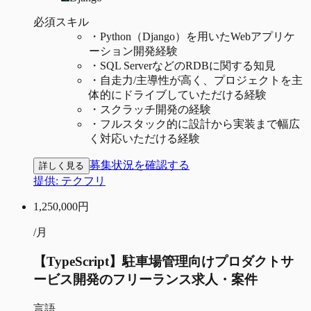
必須スキル
・
Python（Django）を用いたWebアプリケ
ーション開発経験
・
SQL ServerなどのRDBに関する知見
・
自走力/主導性が高く、プロジェクトを主
体的にドライブしていただける経験
・
スクラッチ開発の経験
・
フルスタック的に設計から実装まで幅広
く対応いただける経験
募集状況を確認する
詳しく見る
提供:
テクフリ
1,250,000
円
/月
【TypeScript】駐車場管理向けプロダクトサ
ービス開発のフリーランス求人・案件
言語