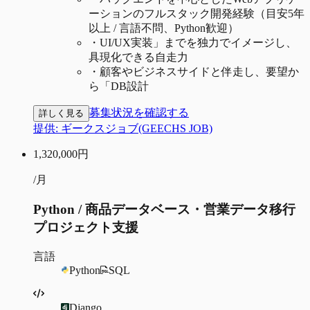
ーションのフルスタック開発経験（目安5年
以上 / 言語不問、Python歓迎）
・
UI/UX実装」までを独力でイメージし、
具現化できる自走力
・
顧客やビジネスサイドと伴走し、要望か
ら「DB設計
募集状況を確認する
詳しく見る
提供:
ギークスジョブ(GEECHS JOB)
1,320,000
円
/月
Python / 商品データベース・営業データ移行
プロジェクト支援
言語
Python
SQL
Django