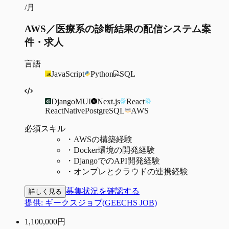
/月
AWS／医療系の診断結果の配信システム案
件・求人
言語
JavaScript
Python
SQL
Django
MUI
Next.js
React
ReactNative
PostgreSQL
AWS
必須スキル
・
AWSの構築経験
・
Docker環境の開発経験
・
DjangoでのAPI開発経験
・
オンプレとクラウドの連携経験
募集状況を確認する
詳しく見る
提供:
ギークスジョブ(GEECHS JOB)
1,100,000
円