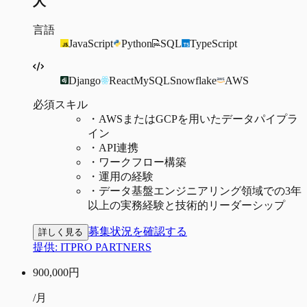
人
言語
JavaScript
Python
SQL
TypeScript
Django
React
MySQL
Snowflake
AWS
必須スキル
・
AWSまたはGCPを用いたデータパイプラ
イン
・
API連携
・
ワークフロー構築
・
運用の経験
・
データ基盤エンジニアリング領域での3年
以上の実務経験と技術的リーダーシップ
募集状況を確認する
詳しく見る
提供:
ITPRO PARTNERS
900,000
円
/月