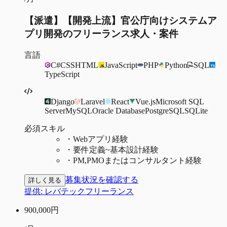
【派遣】【開発上流】官公庁向けシステムア
プリ開発のフリーランス求人・案件
言語
C#
CSS
HTML
JavaScript
PHP
Python
SQL
TypeScript
Django
Laravel
React
Vue.js
Microsoft SQL
Server
MySQL
Oracle Database
PostgreSQL
SQLite
必須スキル
・
Webアプリ経験
・
要件定義~基本設計経験
・
PM,PMOまたはコンサルタント経験
募集状況を確認する
詳しく見る
提供:
レバテックフリーランス
900,000
円