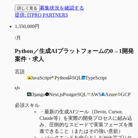
募集状況を確認する
詳しく見る
提供:
ITPRO PARTNERS
1,350,000
円
/月
Python／生成AIプラットフォームの0→1開発
案件・求人
言語
JavaScript
Python
SQL
TypeScript
Django
Next.js
PostgreSQL
AWS
Azure
GCP
必須スキル
・
最新の生成AIツール（Devin, Cursor,
Claude等）を実際の開発プロセスに組み込
み、圧倒的なスピードで実装フェーズを推
進できること（またはその強い意欲）
・
バックエンドを中心としたWebアプリケ