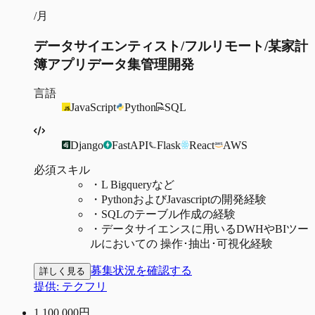
/月
データサイエンティスト/フルリモート/某家計
簿アプリデータ集管理開発
言語
JavaScript
Python
SQL
Django
FastAPI
Flask
React
AWS
必須スキル
・
L Bigqueryなど
・
PythonおよびJavascriptの開発経験
・
SQLのテーブル作成の経験
・
データサイエンスに用いるDWHやBIツー
ルにおいての 操作･抽出･可視化経験
募集状況を確認する
詳しく見る
提供:
テクフリ
1,100,000
円