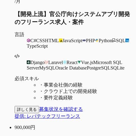
/月
【開発上流】官公庁向けシステムアプリ開発
のフリーランス求人・案件
言語
C#
CSS
HTML
JavaScript
PHP
Python
SQL
TypeScript
Django
Laravel
React
Vue.js
Microsoft SQL
Server
MySQL
Oracle Database
PostgreSQL
SQLite
必須スキル
・
事業会社側の経験
・
クラウド上での開発経験
・
要件定義経験
募集状況を確認する
詳しく見る
提供:
レバテックフリーランス
900,000
円