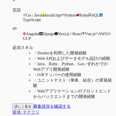
言語
Go
Java
JavaScript
Python
Ruby
SQL
TypeScript
Angular
Django
Next.js
React
Vue.js
AWS
GCP
必須スキル
・
Dockerを利用した開発経験
・
Web APIおよびデータモデル設計の経験
・
Java、Ruby、Python、Goいずれかでの
Webアプリ開発経験
・
O/Rマッパーの使用経験
・
ユニットテスト（単体、結合）の実装経
験
・
Webアプリケーションのフロントエンド
からバックエンドまでの開発経験
募集状況を確認する
詳しく見る
提供:
テクフリ