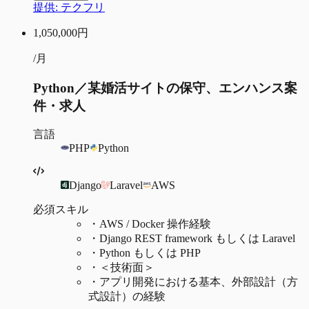
提供:
テクフリ
1,050,000
円
/月
Python／某婚活サイトの保守、エンハンス案
件・求人
言語
PHP
Python
Django
Laravel
AWS
必須スキル
・
AWS / Docker 操作経験
・
Django REST framework もしくは Laravel
・
Python もしくは PHP
・
＜技術面＞
・
アプリ開発における基本、外部設計（方
式設計）の経験