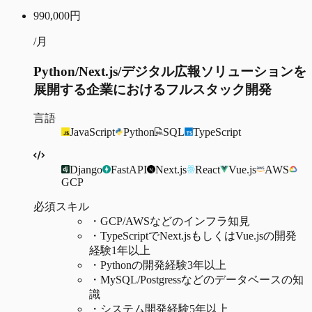
990,000
円
/月
Python/Next.js/デジタル広報ソリューションを
展開する企業におけるフルスタック開発
言語
JavaScript
Python
SQL
TypeScript
Django
FastAPI
Next.js
React
Vue.js
AWS
GCP
必須スキル
・
GCP/AWSなどのインフラ知見
・
TypeScriptでNext.jsもしくはVue.jsの開発
経験1年以上
・
Pythonの開発経験3年以上
・
MySQL/Postgressなどのデータベースの知
識
・
システム開発経験5年以上