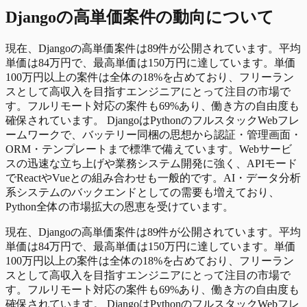
Django
の
高単価
案件の動向について
現在、Djangoの高単価案件は89件が公開されています。平均
単価は84万円で、最高単価は150万円に達しています。単価
100万円以上の案件は全体の18%を占めており、フリーラン
スとして高収入を目指すエンジニアにとって注目の市場で
す。フルリモート対応の案件も69%あり、働き方の自由度も
確保されています。 DjangoはPythonのフルスタックWebフレ
ームワークで、バッテリー同梱の思想から認証・管理画面・
ORM・テンプレートまで標準で備えています。Webサービ
スの迅速な立ち上げや業務システム開発に強く、APIモード
でReactやVueとの組み合わせも一般的です。AI・データ分析
系システムのバックエンドとしての需要も増えており、
Python全体の市場拡大の恩恵を受けています。
現在、Djangoの高単価案件は89件が公開されています。平均
単価は84万円で、最高単価は150万円に達しています。単価
100万円以上の案件は全体の18%を占めており、フリーラン
スとして高収入を目指すエンジニアにとって注目の市場で
す。フルリモート対応の案件も69%あり、働き方の自由度も
確保されています。 DjangoはPythonのフルスタックWebフレ