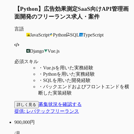
【Python】広告効果測定SaaS向けAPI管理画
面開発のフリーランス求人・案件
言語
JavaScript
Python
SQL
TypeScript
Django
Vue.js
必須スキル
・
Vue.jsを用いた実務経験
・
Pythonを用いた実務経験
・
SQLを用いた開発経験
・
バックエンドおよびフロントエンドを横
断した実装経験
募集状況を確認する
詳しく見る
提供:
レバテックフリーランス
900,000
円
/月