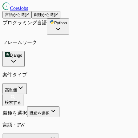
CoreJobs
言語から選択
職種から選択
プログラミング言語
Python
フレームワーク
Django
案件タイプ
高単価
検索する
職種を選択
職種を選択
言語・FW