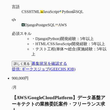
言語
CSS
HTML
JavaScript
Python
SQL
Django
PostgreSQL
AWS
必須スキル
・
Django(Python)開発経験：5年以上
・
HTML/CSS/JavaScript開発経験：5年以上
・
テスト工程(単体〜総合)実施経験：5年以
上
募集状況を確認する
詳しく見る
提供:
ギークスジョブ(GEECHS JOB)
900,000
円
/月
【AWS/GoogleCloudPlatform】データ基盤ア
ーキテクトの業務委託案件・フリーランス求