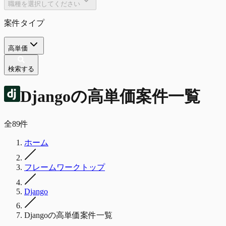
職種を選択してください
案件タイプ
高単価
検索する
Django
の
高単価
案件一覧
全
89
件
ホーム
フレームワークトップ
Django
Djangoの高単価案件一覧