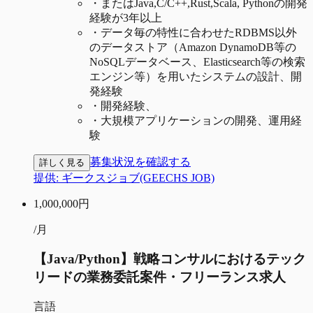
・
またはJava,C/C++,Rust,Scala, Pythonの開発
経験が3年以上
・
データ毎の特性に合わせたRDBMS以外
のデータストア（Amazon DynamoDB等の
NoSQLデータベース、Elasticsearch等の検索
エンジン等）を用いたシステムの設計、開
発経験
・
開発経験、
・
大規模アプリケーションの開発、運用経
験
募集状況を確認する
詳しく見る
提供:
ギークスジョブ(GEECHS JOB)
1,000,000
円
/月
【Java/Python】戦略コンサルにおけるテック
リードの業務委託案件・フリーランス求人
言語