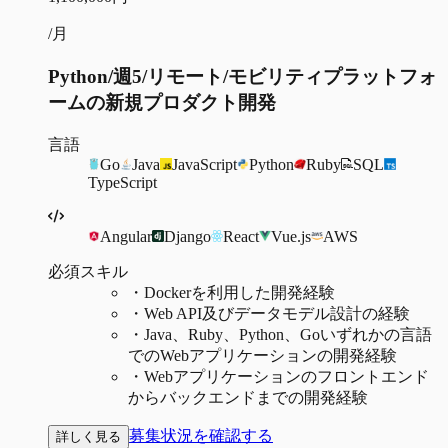
/月
Python/週5/リモート/モビリティプラットフォ
ームの新規プロダクト開発
言語
Go
Java
JavaScript
Python
Ruby
SQL
TypeScript
Angular
Django
React
Vue.js
AWS
必須スキル
・
Dockerを利用した開発経験
・
Web API及びデータモデル設計の経験
・
Java、Ruby、Python、Goいずれかの言語
でのWebアプリケーションの開発経験
・
Webアプリケーションのフロントエンド
からバックエンドまでの開発経験
募集状況を確認する
詳しく見る