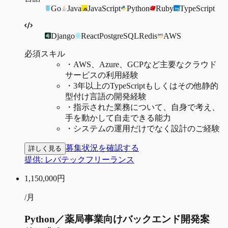
Go
Java
JavaScript
Python
Ruby
TypeScript
Django
React
PostgreSQL
Redis
AWS
必須スキル
・
AWS、Azure、GCPなど主要なクラウド
サービスの利用経験
・
3年以上のTypeScriptもしくはその他静的
型付け言語の開発経験
・
指示された業務について、自身で考え、
手を動かして自走できる能力
・
システムの運用だけでなく設計のご経験
募集状況を確認する
詳しく見る
提供:
レバテックフリーランス
1,150,000
円
/月
Python／薬局事業向けバックエンド開発案