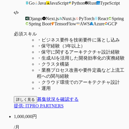
Go
Java
JavaScript
Python
Rust
TypeScript
Django
Next.js
Nuxt.js
PyTorch
React
Spring
Spring Boot
TensorFlow
AWS
Azure
GCP
必須スキル
・
ビジネス要件を技術要件に落とし込み
・
保守経験（3年以上）
・
保守に関するアーキテクチャ設計経験
・
生成AIを活用した開発効率化の実務経験
・
クラスタ構築
・
業務プロセス改善や要件定義など上流工
程への関与経験
・
クラウド環境でのアーキテクチャ設計
・
運用
募集状況を確認する
詳しく見る
提供:
ITPRO PARTNERS
1,000,000
円
/月