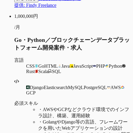
提供:
Findy Freelance
1,000,000
円
/月
Go・Python／ブロックチェーンデータプラッ
トフォーム開発案件・求人
言語
CSS
Go
HTML
Java
JavaScript
PHP
Python
Rust
Scala
SQL
Django
Elasticsearch
MySQL
PostgreSQL
AWS
GCP
必須スキル
・
AWSやGCPなどクラウド環境でのインフ
ラ設計、構築、運用経験
・
GolangやDjango等の言語、フレームワー
クを用いたWebアプリケーションの設計