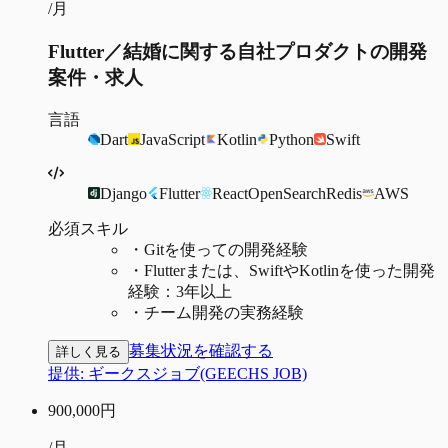
/月
Flutter／結婚に関する自社プロダクトの開発
案件・求人
言語
Dart
JavaScript
Kotlin
Python
Swift
Django
Flutter
React
OpenSearch
Redis
AWS
必須スキル
・
Gitを使っての開発経験
・
Flutterまたは、SwiftやKotlinを使った開発
経験：3年以上
・
チーム開発の実務経験
募集状況を確認する
詳しく見る
提供:
ギークスジョブ(GEECHS JOB)
900,000
円
/月