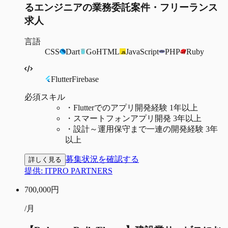
るエンジニアの業務委託案件・フリーランス
求人
言語
CSS
Dart
Go
HTML
JavaScript
PHP
Ruby
Flutter
Firebase
必須スキル
・
Flutterでのアプリ開発経験 1年以上
・
スマートフォンアプリ開発 3年以上
・
設計～運用保守まで一連の開発経験 3年
以上
募集状況を確認する
詳しく見る
提供:
ITPRO PARTNERS
700,000
円
/月