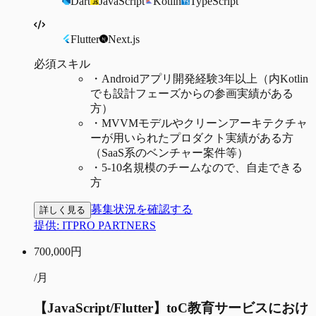
Dart
JavaScript
Kotlin
TypeScript
Flutter
Next.js
必須スキル
・
Androidアプリ開発経験3年以上（内Kotlin
でも設計フェーズからの参画実績がある
方）
・
MVVMモデルやクリーンアーキテクチャ
ーが用いられたプロダクト実績がある方
（SaaS系のベンチャー案件等）
・
5-10名規模のチームなので、自走できる
方
募集状況を確認する
詳しく見る
提供:
ITPRO PARTNERS
700,000
円
/月
【JavaScript/Flutter】toC教育サービスにおけ