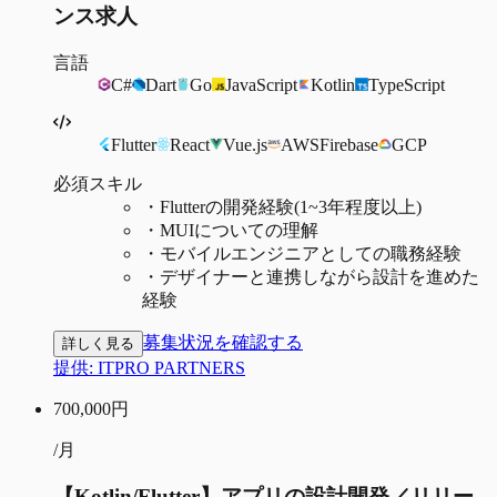
ンス求人
言語
C#
Dart
Go
JavaScript
Kotlin
TypeScript
Flutter
React
Vue.js
AWS
Firebase
GCP
必須スキル
・
Flutterの開発経験(1~3年程度以上)
・
MUIについての理解
・
モバイルエンジニアとしての職務経験
・
デザイナーと連携しながら設計を進めた
経験
募集状況を確認する
詳しく見る
提供:
ITPRO PARTNERS
700,000
円
/月
【Kotlin/Flutter】アプリの設計開発／リリー