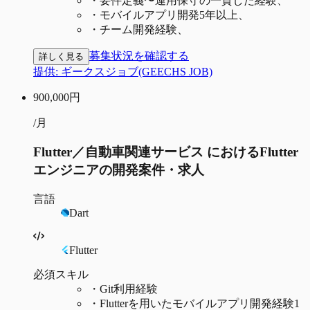
・
要件定義〜運用保守の一貫した経験、
・
モバイルアプリ開発5年以上、
・
チーム開発経験、
募集状況を確認する
詳しく見る
提供:
ギークスジョブ(GEECHS JOB)
900,000
円
/月
Flutter／自動車関連サービス におけるFlutter
エンジニアの開発案件・求人
言語
Dart
Flutter
必須スキル
・
Git利用経験
・
Flutterを用いたモバイルアプリ開発経験1