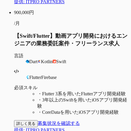
提供:
ITPRO PARTNERS
900,000
円
/月
【Swift/Flutter】動画アプリ開発におけるエン
ジニアの業務委託案件・フリーランス求人
言語
Dart
Kotlin
Swift
Flutter
Firebase
必須スキル
・
Flutter 3系を用いたFlutterアプリ開発経験
・
3年以上のSwiftを用いたiOSアプリ開発経
験
・
CoreDataを用いたiOSアプリ開発経験
募集状況を確認する
詳しく見る
提供:
ITPRO PARTNERS