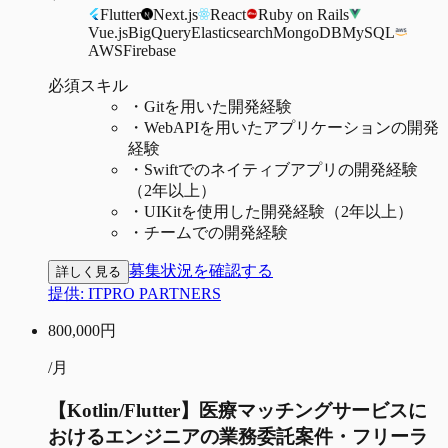
Flutter
Next.js
React
Ruby on Rails
Vue.js
BigQuery
Elasticsearch
MongoDB
MySQL
AWS
Firebase
必須スキル
・
Gitを用いた開発経験
・
WebAPIを用いたアプリケーションの開発
経験
・
Swiftでのネイティブアプリの開発経験
（2年以上）
・
UIKitを使用した開発経験（2年以上）
・
チームでの開発経験
募集状況を確認する
詳しく見る
提供:
ITPRO PARTNERS
800,000
円
/月
【Kotlin/Flutter】医療マッチングサービスに
おけるエンジニアの業務委託案件・フリーラ