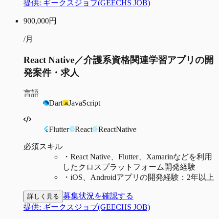
提供:
ギークスジョブ(GEECHS JOB)
900,000
円
/月
React Native／介護系資格関連学習アプリの開
発案件・求人
言語
Dart
JavaScript
Flutter
React
ReactNative
必須スキル
・
React Native、Flutter、Xamarinなどを利用
したクロスプラットフォーム開発経験
・
iOS、Androidアプリの開発経験：2年以上
募集状況を確認する
詳しく見る
提供:
ギークスジョブ(GEECHS JOB)