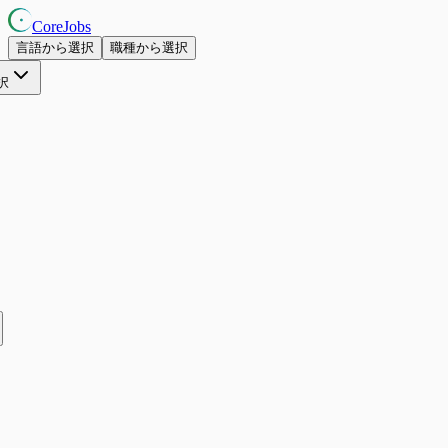
CoreJobs
言語から選択
職種から選択
択