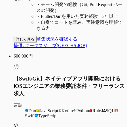
・
チーム開発の経験（Git, Pull Request ベー
スの開発）
・
Flutter/Dartを用いた実務経験：3年以上
・
自身でコードを読み、実装意図を理解で
きる力
募集状況を確認する
詳しく見る
提供:
ギークスジョブ(GEECHS JOB)
600,000
円
/月
【Swift/Git】ネイティブアプリ開発における
iOSエンジニアの業務委託案件・フリーランス
求人
言語
Dart
JavaScript
Kotlin
Python
Ruby
SQL
Swift
TypeScript