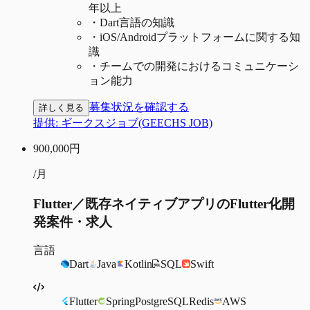
年以上
・
Dart言語の知識
・
iOS/Androidプラットフォームに関する知
識
・
チームでの開発におけるコミュニケーシ
ョン能力
募集状況を確認する
詳しく見る
提供:
ギークスジョブ(GEECHS JOB)
900,000
円
/月
Flutter／既存ネイティブアプリのFlutter化開
発案件・求人
言語
Dart
Java
Kotlin
SQL
Swift
Flutter
Spring
PostgreSQL
Redis
AWS