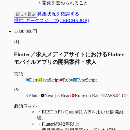
ト開発を進められること
募集状況を確認する
詳しく見る
提供:
ギークスジョブ(GEECHS JOB)
1,000,000
円
/月
Flutter／求人メディアサイトにおけるFlutter
モバイルアプリの開発案件・求人
言語
Dart
JavaScript
Ruby
TypeScript
Flutter
Next.js
React
Ruby on Rails
AWS
GCP
必須スキル
・
REST API / GraphQL APIを用いた開発経
験、
・
Flutter経験2年以上、