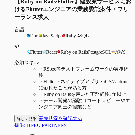
【Ruby on Rails/Flutter】建設業サービスにお
けるFlutterエンジニアの業務委託案件・フリ
ーランス求人
言語
Dart
JavaScript
Ruby
SQL
Flutter
React
Ruby on Rails
PostgreSQL
AWS
必須スキル
・
RSpec等テストフレームワークの実務経
験
・
Flutter・ネイティブアプリ・iOS/Android
に触れたことがある方
・
Ruby on Railsを用いた実務経験2年以上
・
チーム開発の経験（コードレビューやエ
ンジニア同士の協業など）
募集状況を確認する
詳しく見る
提供:
ITPRO PARTNERS