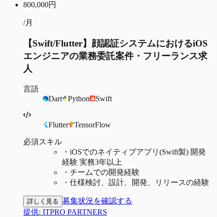
800,000
円
/月
【Swift/Flutter】顔認証システムにおけるiOS
エンジニアの業務委託案件・フリーランス求
人
言語
Dart
Python
Swift
Flutter
TensorFlow
必須スキル
・
iOSでのネイティブアプリ(Swift製) 開発
経験 実務3年以上
・
チームでの開発経験
・
仕様検討、設計、開発、リリースの経験
募集状況を確認する
詳しく見る
提供:
ITPRO PARTNERS