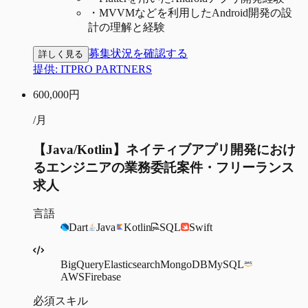
・
MVVMなどを利用したAndroid開発の設
計の理解と経験
募集状況を確認する
詳しく見る
提供:
ITPRO PARTNERS
600,000
円
/月
【Java/Kotlin】ネイティブアプリ開発におけ
るエンジニアの業務委託案件・フリーランス
求人
言語
Dart
Java
Kotlin
SQL
Swift
BigQuery
Elasticsearch
MongoDB
MySQL
AWS
Firebase
必須スキル