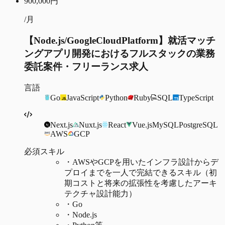
900,000
円
/月
【Node.js/GoogleCloudPlatform】就活マッチ
ングアプリ開発におけるフルスタックの業務
委託案件・フリーランス求人
言語
Go
JavaScript
Python
Ruby
SQL
TypeScript
Next.js
Nuxt.js
React
Vue.js
MySQL
PostgreSQL
AWS
GCP
必須スキル
・
AWSやGCPを用いたインフラ設計からデ
プロイまでを一人で完結できるスキル（初
期コストと将来の拡張性を考慮したアーキ
テクチャ設計能力）
・
Go
・
Node.js