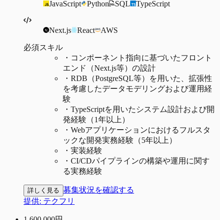
JavaScript
Python
SQL
TypeScript
Next.js
React
AWS
必須スキル
・
コンポーネント指向に基づいたフロント
エンド（Next.js等）の設計
・
RDB（PostgreSQL等）を用いた、拡張性
を考慮したデータモデリングおよび運用経
験
・
TypeScriptを用いたシステム設計および開
発経験（1年以上）
・
Webアプリケーションにおけるフルスタ
ックな開発実務経験（5年以上）
・
実装経験
・
CI/CDパイプラインの構築や運用に関す
る実務経験
募集状況を確認する
詳しく見る
提供:
テクフリ
1,600,000
円