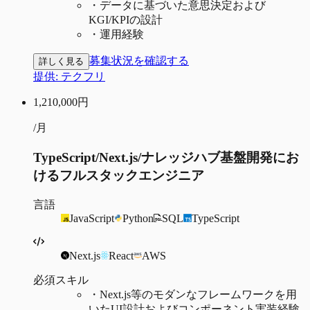
・
データに基づいた意思決定および
KGI/KPIの設計
・
運用経験
募集状況を確認する
詳しく見る
提供:
テクフリ
1,210,000
円
/月
TypeScript/Next.js/ナレッジハブ基盤開発にお
けるフルスタックエンジニア
言語
JavaScript
Python
SQL
TypeScript
Next.js
React
AWS
必須スキル
・
Next.js等のモダンなフレームワークを用
いたUI設計およびコンポーネント実装経験