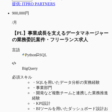
提供:
ITPRO PARTNERS
900,000
円
/月
【PL】事業成長を支えるデータマネージャー
の業務委託案件・フリーランス求人
言語
Python
SQL
BigQuery
必須スキル
・
SQLを用いたデータ分析の実務経験
・
事業部門
・
開発など複数チームと連携した業務推進
経験
・
KPI設計
・
BIツールを用いたダッシュボード設計お