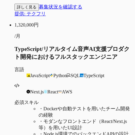
募集状況を確認する
詳しく見る
提供:
テクフリ
1,320,000
円
/月
TypeScript/リアルタイム音声AI支援プロダク
ト開発におけるフルスタックエンジニア
言語
JavaScript
Python
SQL
TypeScript
Next.js
React
AWS
必須スキル
・
Dockerや自動テストを用いたチーム開発
の経験
・
モダンなフロントエンド（React/Next.js
等）を用いたUI設計
・
Node.js環境でのバックエンドAPIの設計