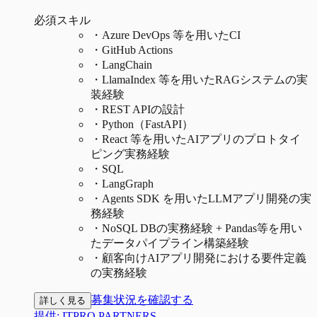
必須スキル
・
Azure DevOps 等を用いたCI
・
GitHub Actions
・
LangChain
・
LlamaIndex 等を用いたRAGシステムの実
装経験
・
REST APIの設計
・
Python（FastAPI）
・
React 等を用いたAIアプリのプロトタイ
ピング実務経験
・
SQL
・
LangGraph
・
Agents SDK を用いたLLMアプリ開発の実
務経験
・
NoSQL DBの実務経験 + Pandas等を用い
たデータパイプライン構築経験
・
顧客向けAIアプリ開発における要件定義
の実務経験
募集状況を確認する
詳しく見る
提供:
ITPRO PARTNERS