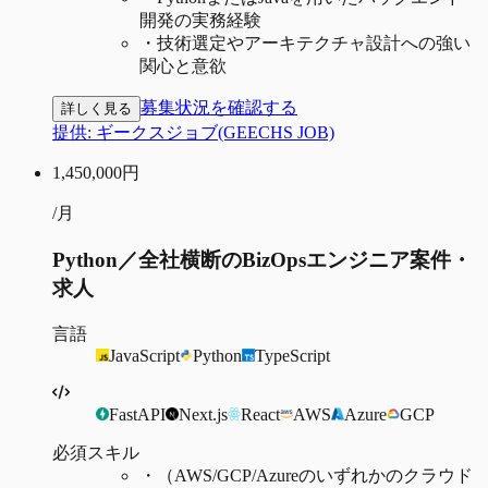
開発の実務経験
・
技術選定やアーキテクチャ設計への強い
関心と意欲
募集状況を確認する
詳しく見る
提供:
ギークスジョブ(GEECHS JOB)
1,450,000
円
/月
Python／全社横断のBizOpsエンジニア案件・
求人
言語
JavaScript
Python
TypeScript
FastAPI
Next.js
React
AWS
Azure
GCP
必須スキル
・
（AWS/GCP/Azureのいずれかのクラウド