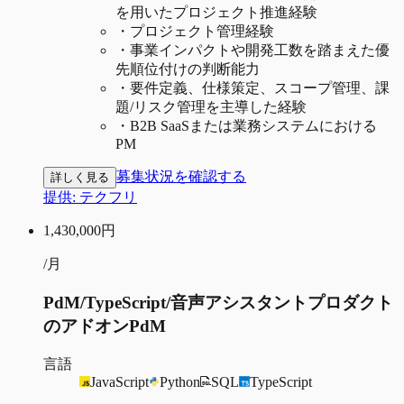
を用いたプロジェクト推進経験
・
プロジェクト管理経験
・
事業インパクトや開発工数を踏まえた優
先順位付けの判断能力
・
要件定義、仕様策定、スコープ管理、課
題/リスク管理を主導した経験
・
B2B SaaSまたは業務システムにおける
PM
募集状況を確認する
詳しく見る
提供:
テクフリ
1,430,000
円
/月
PdM/TypeScript/音声アシスタントプロダクト
のアドオンPdM
言語
JavaScript
Python
SQL
TypeScript