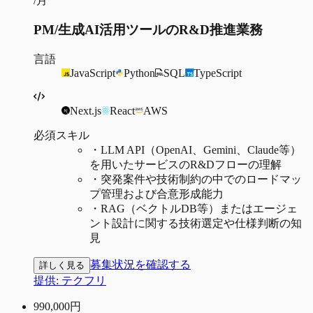
/月
PM/生成AI活用ツールのR&D推進業務
言語
JavaScript
Python
SQL
TypeScript
Next.js
React
AWS
必須スキル
・
LLM API（OpenAI、Gemini、Claude等）
を用いたサービスのR&Dフローの理解
・
突発案件や技術制約の中でのロードマッ
プ管理および合意形成能力
・
RAG（ベクトルDB等）またはエージェ
ント設計に関する技術選定や仕様判断の知
見
募集状況を確認する
詳しく見る
提供:
テクフリ
990,000
円