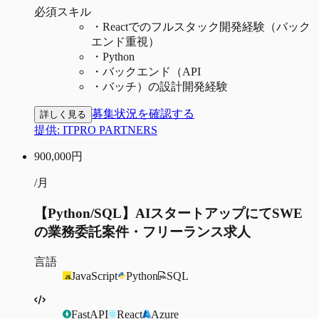
必須スキル
・
Reactでのフルスタック開発経験（バック
エンド重視）
・
Python
・
バックエンド（API
・
バッチ）の設計開発経験
募集状況を確認する
詳しく見る
提供:
ITPRO PARTNERS
900,000
円
/月
【Python/SQL】AIスタートアップにてSWE
の業務委託案件・フリーランス求人
言語
JavaScript
Python
SQL
FastAPI
React
Azure