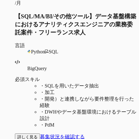
/月
【SQL/MA/BI/その他ツール】データ基盤構築
におけるアナリティクスエンジニアの業務委
託案件・フリーランス求人
言語
Python
SQL
BigQuery
必須スキル
・
SQLを用いたデータ抽出
・
加工
・
開発）と連携しながら要件整理を行った
経験
・
DWHやデータ基盤環境におけるテーブル
設計
・
PdM
募集状況を確認する
詳しく見る