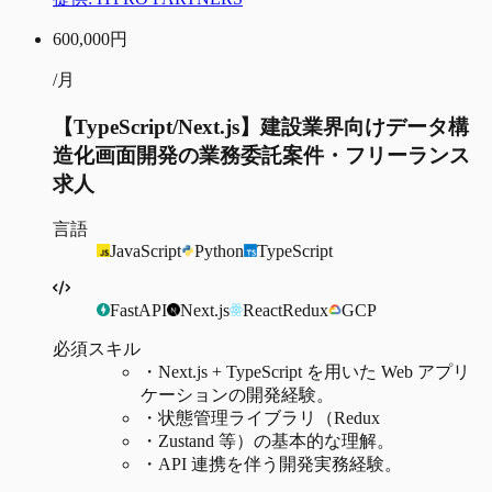
600,000
円
/月
【TypeScript/Next.js】建設業界向けデータ構
造化画面開発の業務委託案件・フリーランス
求人
言語
JavaScript
Python
TypeScript
FastAPI
Next.js
React
Redux
GCP
必須スキル
・
Next.js + TypeScript を用いた Web アプリ
ケーションの開発経験。
・
状態管理ライブラリ（Redux
・
Zustand 等）の基本的な理解。
・
API 連携を伴う開発実務経験。