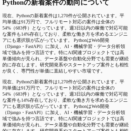
Python
の
新着
案件の動向について
現在、Pythonの新着案件は1,270件が公開されています。平
均単価は91万円で、フルリモート対応の案件は全体の
54%（683件）となっています。週3日以内の稼働で対応可能
な案件も14%存在しており、柔軟な働き方を求めるエンジニ
アにも選択肢が広がっています。 PythonはWeb開発
（Django・FastAPI）に加え、AI・機械学習・データ分析領
域で強みを持つ言語です。特にAI関連プロジェクトでは高
単価傾向が見られ、データ基盤や自動化分野でも需要が継続
的に存在します。研究開発系やスタートアップ案件とも相性
が良く、専門性が単価に直結しやすい市場です。
現在、Pythonの新着案件は1,270件が公開されています。平
均単価は91万円で、フルリモート対応の案件は全体の
54%（683件）となっています。週3日以内の稼働で対応可能
な案件も14%存在しており、柔軟な働き方を求めるエンジニ
アにも選択肢が広がっています。 PythonはWeb開発
（Django・FastAPI）に加え、AI・機械学習・データ分析領
域で強みを持つ言語です。特にAI関連プロジェクトでは高
単価傾向が見られ、データ基盤や自動化分野でも需要が継続
的に存在します。研究開発系やスタートアップ案件とも相性