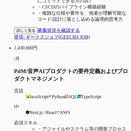
にコミットできる方のみ）
・
CI/CDのパイプライン構築経験
・
複雑な仕様や要件を、他者が理解可能な
コード/設計に落とし込める論理的思考力
募集状況を確認する
詳しく見る
提供:
ギークスジョブ(GEECHS JOB)
1,430,000
円
/月
PdM/音声AIプロダクトの要件定義およびプロ
ダクトマネジメント
言語
JavaScript
Python
SQL
TypeScript
Next.js
React
AWS
必須スキル
・
アジャイルやスクラム等の開発プロセス