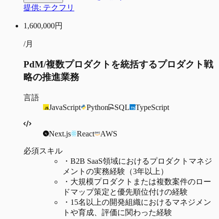
提供:
テクフリ
1,600,000
円
/月
PdM/複数プロダクトを統括するプロダクト戦
略の推進業務
言語
JavaScript
Python
SQL
TypeScript
Next.js
React
AWS
必須スキル
・
B2B SaaS領域におけるプロダクトマネジ
メントの実務経験（3年以上）
・
大規模プロダクトまたは複数案件のロー
ドマップ策定と優先順位付けの経験
・
15名以上の開発組織におけるマネジメン
トや育成、評価に関わった経験