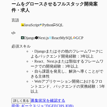
ームをグロースさせるフルスタック開発案
件・求人
言語
JavaScript
Python
SQL
Django
Next.js
React
MySQL
GCP
必須スキル
・
Djangoまたはその他のフレームワークに
よるバックエンド開発経験：3年以上
・
React、Next.jsまたは類似するフレームワ
ークでの開発経験：3年以上
・
自ら課題を発見し、解決へ導くことがで
きる主体性
・
Webアプリケーション開発におけるフロ
ントエンド、バックエンドの実務経験：5年
以上
募集状況を確認する
詳しく見る
提供:
ギークスジョブ(GEECHS JOB)