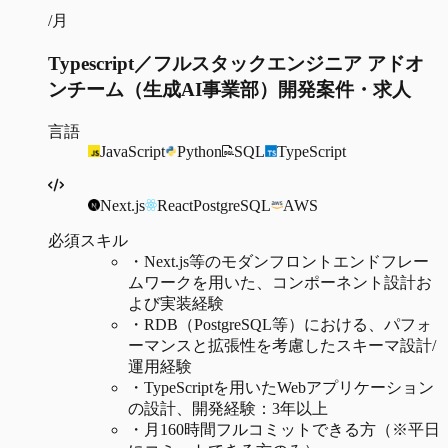
/月
Typescript／フルスタックエンジニア アドオ
ンチーム（生成AI事業部）開発案件・求人
言語
JavaScript
Python
SQL
TypeScript
Next.js
React
PostgreSQL
AWS
必須スキル
・
Next.js等のモダンフロントエンドフレー
ムワークを用いた、コンポーネント設計お
よび実装経験
・
RDB（PostgreSQL等）における、パフォ
ーマンスと拡張性を考慮したスキーマ設計/
運用経験
・
TypeScriptを用いたWebアプリケーション
の設計、開発経験：3年以上
・
月160時間フルコミットできる方（※平日