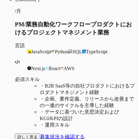
/月
PM/業務自動化ワークフロープロダクトにお
けるプロジェクトマネジメント業務
言語
JavaScript
Python
SQL
TypeScript
Next.js
React
AWS
必須スキル
・
B2B SaaS等の自社プロダクトにおけるプ
ロダクトマネジメント経験
・
企画、要件定義、リリースから改善まで
の一連のサイクルを主導した経験
・
データに基づいた意思決定および
KGI/KPIの設計
・
運用スキル
募集状況を確認する
詳しく見る