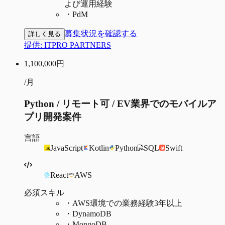
よび運用経験
・
PdM
募集状況を確認する
詳しく見る
提供:
ITPRO PARTNERS
1,100,000
円
/月
Python / リモート可 / EV業界でのモバイルア
プリ開発案件
言語
JavaScript
Kotlin
Python
SQL
Swift
React
AWS
必須スキル
・
AWS環境での業務経験3年以上
・
DynamoDB
・
MongoDB