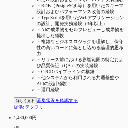
・
RDB（PostgreSQL等）を用いたスキーマ
設計およびパフォーマンス改善の経験
・
TypeScriptを用いたWebアプリケーション
の設計、開発実務経験（3年以上）
・
AIの成果物をセルフレビューし成果物を
提出した経験
・
複雑なビジネスロジックを理解し、保守
性の高いコードに落とし込める論理的思考
力
・
リリース前における影響範囲の特定およ
び品質保証（QA）の実装経験
・
CI/CDパイプラインの構築
・
他システムから利用される共通基盤や
APIの設計経験
・
運用経験
募集状況を確認する
詳しく見る
提供:
テクフリ
1,430,000
円