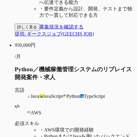
へ伝達できる能力
・
要件定義から設計、開発、テストまで独
力で一貫して対応できる方
募集状況を確認する
詳しく見る
提供:
ギークスジョブ(GEECHS JOB)
950,000
円
/月
Python／機械稼働管理システムのリプレイス
開発案件・求人
言語
Java
JavaScript
Python
TypeScript
AWS
必須スキル
・
AWS環境での開発経験
・
PythonまたはJavaを用いたバックエンド