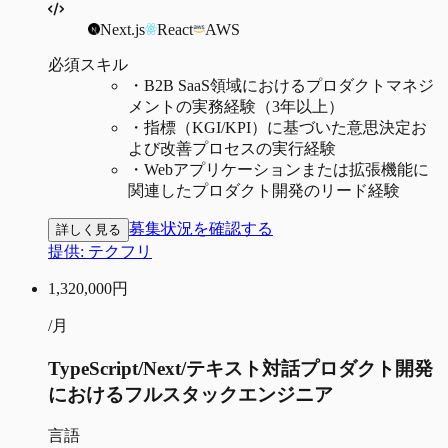
Next.js
React
AWS
必須スキル
・
B2B SaaS領域におけるプロダクトマネジ
メントの実務経験（3年以上）
・
指標（KGI/KPI）に基づいた意思決定お
よび改善プロセスの実行経験
・
Webアプリケーションまたは拡張機能に
関連したプロダクト開発のリード経験
募集状況を確認する
詳しく見る
提供:
テクフリ
1,320,000
円
/月
TypeScript/Next/テキスト対話プロダクト開発
におけるフルスタックエンジニア
言語