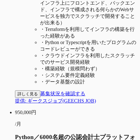
インフラ上にフロントエンド、バックエン
ド、インフラで構成される何らかのWebサ
ービスを独力でスクラッチで開発すること
が出来る）
・
Terraformを利用してインフラの構築を行
った経験がある
・
Python or Typescriptを用いたプログラムの
コードレビューができる
・
クラウドインフラを利用したスクラッチ
でのサービス開発経験
・
構築経験（規模問わず）
・
システム要件定義経験
・
データ基盤の設計
募集状況を確認する
詳しく見る
提供:
ギークスジョブ(GEECHS JOB)
950,000
円
/月
Python／6000名超の公認会計士プラットフォ