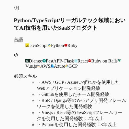
/月
Python/TypeScript/リーガルテック領域におい
てAI技術を用いたSaaSプロダクト
言語
JavaScript
Python
Ruby
Django
FastAPI
Flask
React
Ruby on Rails
Vue.js
AWS
Azure
GCP
必須スキル
・
AWS / GCP / Azureいずれかを使用した
Webアプリケーション開発経験
・
Githubを使用したチーム開発経験
・
RoR / Django等のWebアプリ開発フレーム
ワークを使用した開発経験
・
Vue.js / React等のJavaScriptフレームワー
クを使用した開発経験：2年以上
・
Pythonを使用した開発経験：3年以上