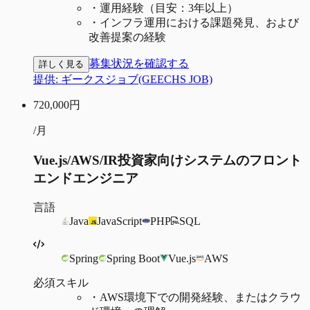
・
運用経験（目安：3年以上）
・
インフラ運用における課題発見、および
改善提案の経験
募集状況を確認する
詳しく見る
提供:
ギークスジョブ(GEECHS JOB)
720,000
円
/月
Vue.js/AWS/IR投資家向けシステムのフロント
エンドエンジニア
言語
Java
JavaScript
PHP
SQL
Spring
Spring Boot
Vue.js
AWS
必須スキル
・
AWS環境下での開発経験、またはクラウ