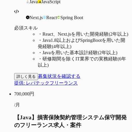
Java
JavaScript
Next.js
React
Spring Boot
必須スキル
・
React、Next.jsを用いた開発経験(2年以上)
・
Java1.8以上およびSpringBootを用いた開
発経験(4年以上)
・
Javaを用いた基本設計経験(2年以上)
・
研修期間を除くIT業界での実務経験(6年
以上)
募集状況を確認する
詳しく見る
提供:
レバテックフリーランス
700,000
円
/月
【Java】損害保険契約管理システム保守開発
のフリーランス求人・案件