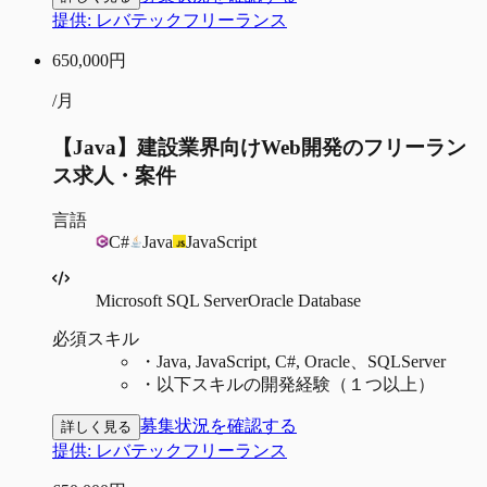
提供:
レバテックフリーランス
650,000
円
/月
【Java】建設業界向けWeb開発のフリーラン
ス求人・案件
言語
C#
Java
JavaScript
Microsoft SQL Server
Oracle Database
必須スキル
・
Java, JavaScript, C#, Oracle、SQLServer
・
以下スキルの開発経験（１つ以上）
募集状況を確認する
詳しく見る
提供:
レバテックフリーランス