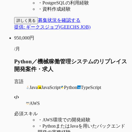
・
PostgreSQLの利用経験
・
資料作成経験
募集状況を確認する
詳しく見る
提供:
ギークスジョブ(GEECHS JOB)
950,000
円
/月
Python／機械稼働管理システムのリプレイス
開発案件・求人
言語
Java
JavaScript
Python
TypeScript
AWS
必須スキル
・
AWS環境での開発経験
・
PythonまたはJavaを用いたバックエンド