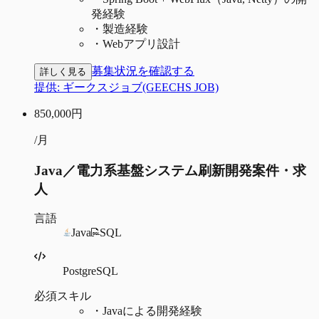
発経験
・
製造経験
・
Webアプリ設計
募集状況を確認する
詳しく見る
提供:
ギークスジョブ(GEECHS JOB)
850,000
円
/月
Java／電力系基盤システム刷新開発案件・求
人
言語
Java
SQL
PostgreSQL
必須スキル
・
Javaによる開発経験