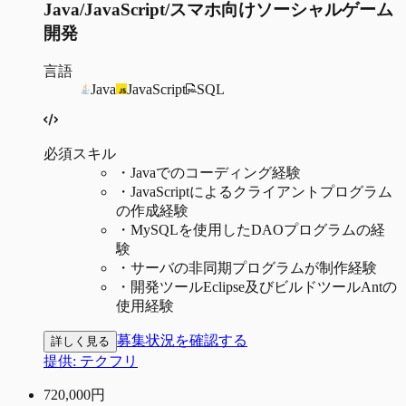
Java/JavaScript/スマホ向けソーシャルゲーム
開発
言語
Java
JavaScript
SQL
必須スキル
・
Javaでのコーディング経験
・
JavaScriptによるクライアントプログラム
の作成経験
・
MySQLを使用したDAOプログラムの経
験
・
サーバの非同期プログラムが制作経験
・
開発ツールEclipse及びビルドツールAntの
使用経験
募集状況を確認する
詳しく見る
提供:
テクフリ
720,000
円