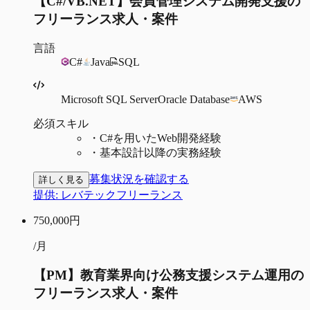
【C#/VB.NET】会員管理システム開発支援の
フリーランス求人・案件
言語
C#
Java
SQL
Microsoft SQL Server
Oracle Database
AWS
必須スキル
・
C#を用いたWeb開発経験
・
基本設計以降の実務経験
募集状況を確認する
詳しく見る
提供:
レバテックフリーランス
750,000
円
/月
【PM】教育業界向け公務支援システム運用の
フリーランス求人・案件