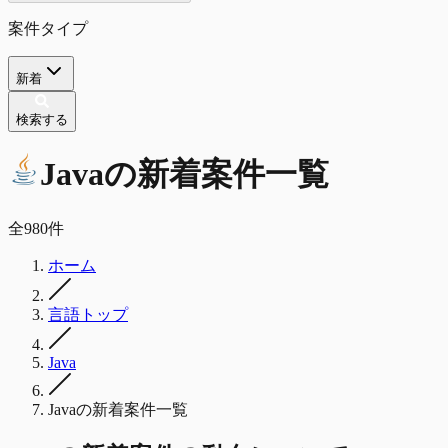
案件タイプ
新着
検索する
Java
の
新着
案件一覧
全
980
件
ホーム
言語トップ
Java
Javaの新着案件一覧