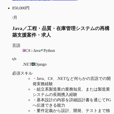
850,000
円
/月
Java／工程・品質・在庫管理システムの再構
築支援案件・求人
言語
C#
Java
Python
.NET
Django
必須スキル
・
Java、C#、.NETなど何らかの言語での開
発実務経験
・
組立系製造業の業務知見、または製造業
システムの長期携入経験
・
基本設計の内容を詳細設計書を通じてPG
へ伝達できる能力
・
要件定義から設計、開発、テストまで独