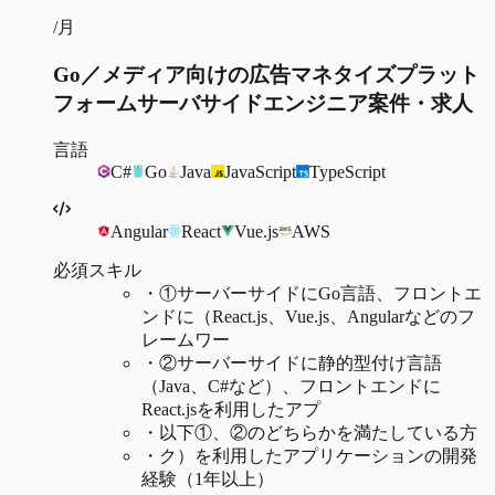
/月
Go／メディア向けの広告マネタイズプラット
フォームサーバサイドエンジニア案件・求人
言語
C#
Go
Java
JavaScript
TypeScript
Angular
React
Vue.js
AWS
必須スキル
・
①サーバーサイドにGo言語、フロントエ
ンドに（React.js、Vue.js、Angularなどのフ
レームワー
・
②サーバーサイドに静的型付け言語
（Java、C#など）、フロントエンドに
React.jsを利用したアプ
・
以下①、②のどちらかを満たしている方
・
ク）を利用したアプリケーションの開発
経験（1年以上）