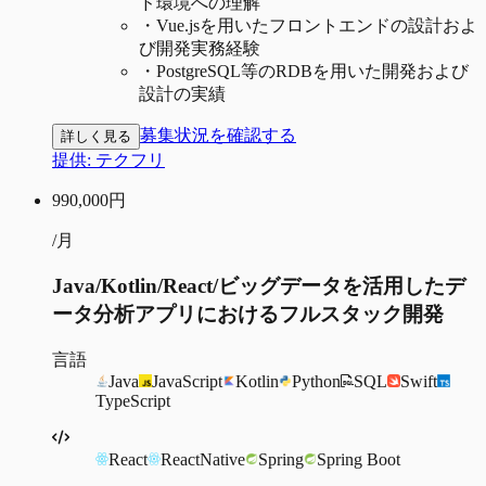
ド環境への理解
・
Vue.jsを用いたフロントエンドの設計およ
び開発実務経験
・
PostgreSQL等のRDBを用いた開発および
設計の実績
募集状況を確認する
詳しく見る
提供:
テクフリ
990,000
円
/月
Java/Kotlin/React/ビッグデータを活用したデ
ータ分析アプリにおけるフルスタック開発
言語
Java
JavaScript
Kotlin
Python
SQL
Swift
TypeScript
React
ReactNative
Spring
Spring Boot