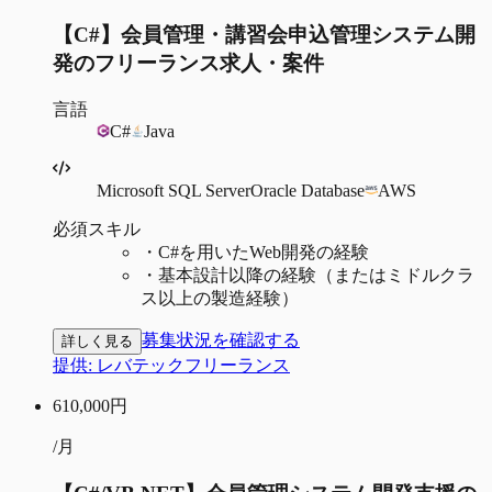
【C#】会員管理・講習会申込管理システム開
発のフリーランス求人・案件
言語
C#
Java
Microsoft SQL Server
Oracle Database
AWS
必須スキル
・
C#を用いたWeb開発の経験
・
基本設計以降の経験（またはミドルクラ
ス以上の製造経験）
募集状況を確認する
詳しく見る
提供:
レバテックフリーランス
610,000
円
/月