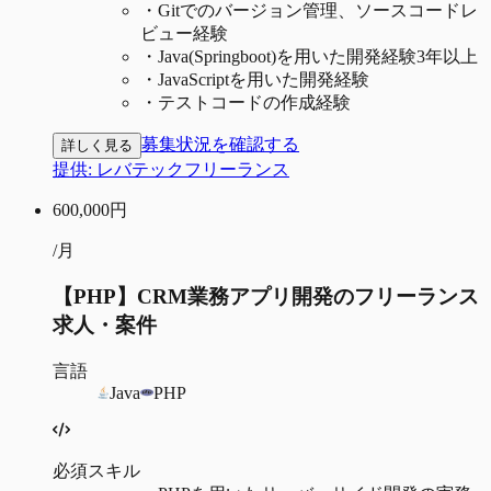
・
Gitでのバージョン管理、ソースコードレ
ビュー経験
・
Java(Springboot)を用いた開発経験3年以上
・
JavaScriptを用いた開発経験
・
テストコードの作成経験
募集状況を確認する
詳しく見る
提供:
レバテックフリーランス
600,000
円
/月
【PHP】CRM業務アプリ開発のフリーランス
求人・案件
言語
Java
PHP
必須スキル