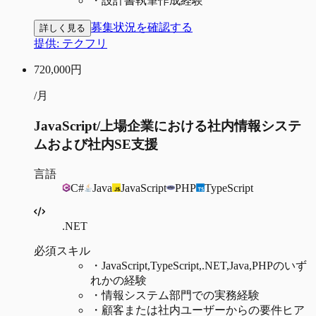
・
設計書執筆作成経験
募集状況を確認する
詳しく見る
提供:
テクフリ
720,000
円
/月
JavaScript/上場企業における社内情報システ
ムおよび社内SE支援
言語
C#
Java
JavaScript
PHP
TypeScript
.NET
必須スキル
・
JavaScript,TypeScript,.NET,Java,PHPのいず
れかの経験
・
情報システム部門での実務経験
・
顧客または社内ユーザーからの要件ヒア