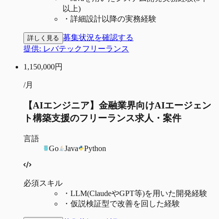
以上)
・
詳細設計以降の実務経験
募集状況を確認する
詳しく見る
提供:
レバテックフリーランス
1,150,000
円
/月
【AIエンジニア】金融業界向けAIエージェン
ト構築支援のフリーランス求人・案件
言語
Go
Java
Python
必須スキル
・
LLM(ClaudeやGPT等)を用いた開発経験
・
仮説検証型で改善を回した経験