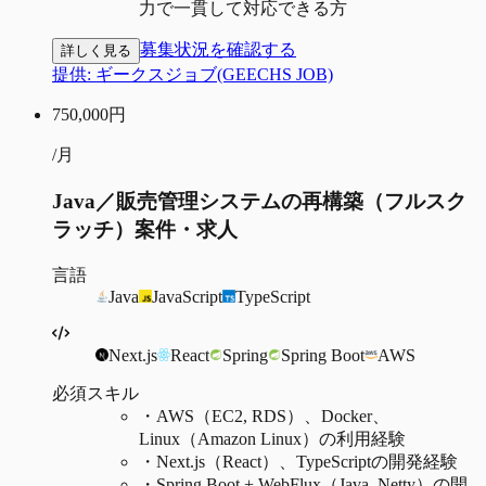
力で一貫して対応できる方
募集状況を確認する
詳しく見る
提供:
ギークスジョブ(GEECHS JOB)
750,000
円
/月
Java／販売管理システムの再構築（フルスク
ラッチ）案件・求人
言語
Java
JavaScript
TypeScript
Next.js
React
Spring
Spring Boot
AWS
必須スキル
・
AWS（EC2, RDS）、Docker、
Linux（Amazon Linux）の利用経験
・
Next.js（React）、TypeScriptの開発経験
・
Spring Boot + WebFlux（Java, Netty）の開