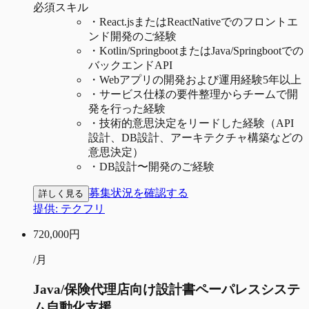
必須スキル
・
React.jsまたはReactNativeでのフロントエ
ンド開発のご経験
・
Kotlin/SpringbootまたはJava/Springbootでの
バックエンドAPI
・
Webアプリの開発および運用経験5年以上
・
サービス仕様の要件整理からチームで開
発を行った経験
・
技術的意思決定をリードした経験（API
設計、DB設計、アーキテクチャ構築などの
意思決定）
・
DB設計〜開発のご経験
募集状況を確認する
詳しく見る
提供:
テクフリ
720,000
円
/月
Java/保険代理店向け設計書ペーパレスシステ
ム自動化支援