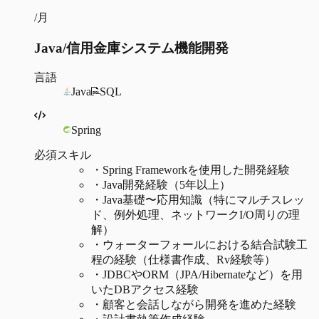
/月
Java/信用金庫システム機能開発
言語
Java
SQL
Spring
必須スキル
・
Spring Frameworkを使用した開発経験
・
Java開発経験（5年以上）
・
Java基礎〜応用知識（特にマルチスレッ
ド、例外処理、ネットワークI/O周りの理
解）
・
ウォーターフォールにおける結合試験工
程の経験（仕様書作成、Rv経験等）
・
JDBCやORM（JPA/Hibernateなど）を用
いたDBアクセス経験
・
顧客と会話しながら開発を進めた経験