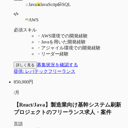
Java
JavaScript
SQL
AWS
必須スキル
・
AWS環境での開発経験
・
Javaを用いた開発経験
・
アジャイル環境での開発経験
・
リーダー経験
募集状況を確認する
詳しく見る
提供:
レバテックフリーランス
850,000
円
/月
【React/Java】製造業向け基幹システム刷新
プロジェクトのフリーランス求人・案件
言語