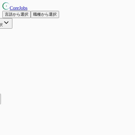
CoreJobs
言語から選択
職種から選択
択