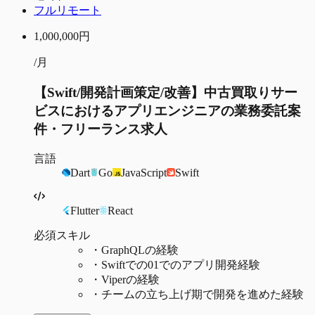
フルリモート
1,000,000
円
/月
【Swift/開発計画策定/改善】中古買取りサー
ビスにおけるアプリエンジニアの業務委託案
件・フリーランス求人
言語
Dart
Go
JavaScript
Swift
Flutter
React
必須スキル
・
GraphQLの経験
・
Swiftでの01でのアプリ開発経験
・
Viperの経験
・
チームの立ち上げ期で開発を進めた経験