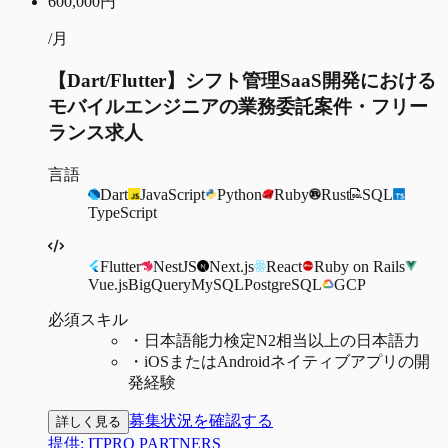
600,000
円
/月
【Dart/Flutter】シフト管理SaaS開発における
モバイルエンジニアの業務委託案件・フリー
ランス求人
言語
Dart
JavaScript
Python
Ruby
Rust
SQL
TypeScript
Flutter
NestJS
Next.js
React
Ruby on Rails
Vue.js
BigQuery
MySQL
PostgreSQL
GCP
必須スキル
・
日本語能力検定N2相当以上の日本語力
・
iOSまたはAndroidネイティブアプリの開
発経験
募集状況を確認する
詳しく見る
提供:
ITPRO PARTNERS