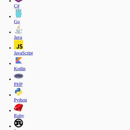
C#
Go
Java
JavaScript
Kotlin
PHP
Python
Ruby