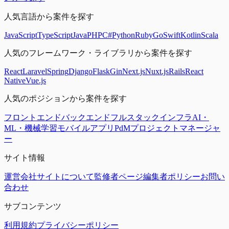
人気言語から案件を探す
JavaScript
TypeScript
Java
PHP
C#
Python
Ruby
Go
Swift
Kotlin
Scala
人気のフレームワーク・ライブラリから案件を探す
React
Laravel
Spring
Django
Flask
Gin
Next.js
Nuxt.js
Rails
React
Native
Vue.js
人気のポジションから案件を探す
フロントエンド
バックエンド
フルスタック
インフラ
AI・
ML・機械学習
モバイルアプリ
PdM
プロジェクトマネージャ
ー
サイト情報
運営会社
サイトについて
監修者ページ
編集者ポリシー
お問い
合わせ
サブコンテンツ
利用規約
プライバシーポリシー