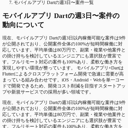
モバイルアプリ Dartの週3日〜案件一覧
モバイルアプリ Dart
の
週3日〜
案件の
動向について
現在、モバイルアプリ Dartの週3日以内稼働可能な案件は9件
が公開されており、公開案件全体の100%が短時間稼働に対
応しています。平均単価は80万円で、副業・複業や他案件と
の掛け持ちを検討しているエンジニアにも選択肢が豊富で
す。フルリモート対応の案件も100%あり、柔軟な働き方を
実現しやすい環境が整っています。 モバイルアプリ×Dartは
Flutterによるクロスプラットフォーム開発で急速に需要が高
まっている組み合わせです。iOS・Android・Webを単一コー
ドで開発できるため、開発コスト削減を目指すスタートアッ
プや新規サービスでの採用が多い領域です。
現在、モバイルアプリ Dartの週3日以内稼働可能な案件は9件
が公開されており、公開案件全体の100%が短時間稼働に対
応しています。平均単価は80万円で、副業・複業や他案件と
の掛け持ちを検討しているエンジニアにも選択肢が豊富で
す。フルリモート対応の案件も100%あり、柔軟な働き方を