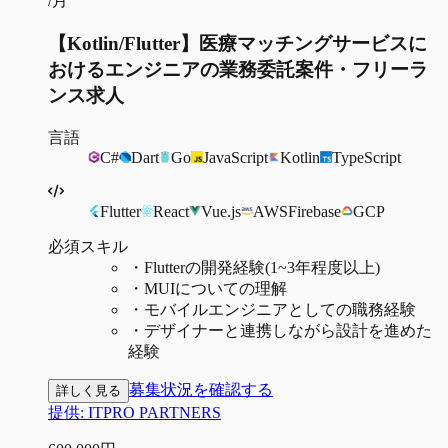
/月
【Kotlin/Flutter】医療マッチングサービスに
おけるエンジニアの業務委託案件・フリーラ
ンス求人
言語
C#
Dart
Go
JavaScript
Kotlin
TypeScript
Flutter
React
Vue.js
AWS
Firebase
GCP
必須スキル
・
Flutterの開発経験(1~3年程度以上)
・
MUIについての理解
・
モバイルエンジニアとしての職務経験
・
デザイナーと連携しながら設計を進めた
経験
募集状況を確認する
詳しく見る
提供:
ITPRO PARTNERS