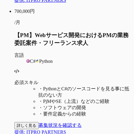
提供:
ITPRO PARTNERS
700,000
円
/月
【PM】Webサービス開発におけるPMの業務
委託案件・フリーランス求人
言語
C#
Python
必須スキル
・
PythonとC#のソースコードを見る事に抵
抗のない方
・
PjMやSE（上流）などのご経験
・
ソフトウェアの開発
・
要件定義からの経験
募集状況を確認する
詳しく見る
提供:
ITPRO PARTNERS