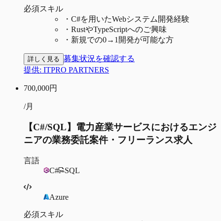
必須スキル
・
C#を用いたWebシステム開発経験
・
RustやTypeScriptへのご興味
・
新規での0→1開発が可能な方
募集状況を確認する
詳しく見る
提供:
ITPRO PARTNERS
700,000
円
/月
【C#/SQL】電力産業サービスにおけるエンジ
ニアの業務委託案件・フリーランス求人
言語
C#
SQL
Azure
必須スキル