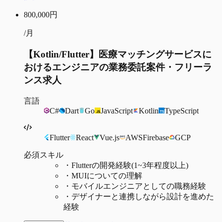
800,000
円
/月
【Kotlin/Flutter】医療マッチングサービスに
おけるエンジニアの業務委託案件・フリーラ
ンス求人
言語
C#
Dart
Go
JavaScript
Kotlin
TypeScript
Flutter
React
Vue.js
AWS
Firebase
GCP
必須スキル
・
Flutterの開発経験(1~3年程度以上)
・
MUIについての理解
・
モバイルエンジニアとしての職務経験
・
デザイナーと連携しながら設計を進めた
経験