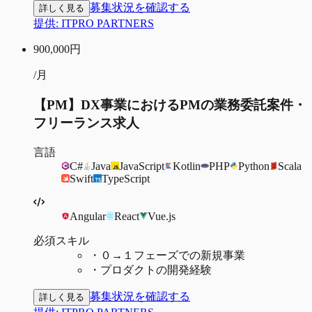
募集状況を確認する
詳しく見る
提供:
ITPRO PARTNERS
900,000
円
/月
【PM】DX事業におけるPMの業務委託案件・
フリーランス求人
言語
C#
Java
JavaScript
Kotlin
PHP
Python
Scala
Swift
TypeScript
Angular
React
Vue.js
必須スキル
・
０→１フェーズでの新規事業
・
プロダクトの開発経験
募集状況を確認する
詳しく見る