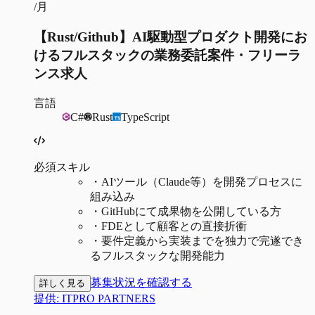
/月
【Rust/Github】AI駆動型プロダクト開発にお
けるフルスタックの業務委託案件・フリーラ
ンス求人
言語
C#
Rust
TypeScript
必須スキル
・
AIツール（Claude等）を開発プロセスに
組み込み
・
GitHubにて成果物を公開している方
・
FDEとして顧客との直接折衝
・
要件定義から実装までを独力で完遂でき
るフルスタックな開発能力
募集状況を確認する
詳しく見る
提供:
ITPRO PARTNERS