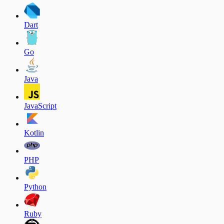
Dart
Go
Java
JavaScript
Kotlin
PHP
Python
Ruby