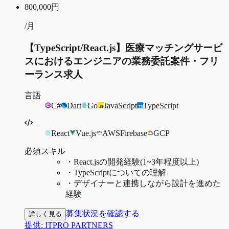
800,000
円
/月
【TypeScript/React.js】医療マッチングサービ
スにおけるエンジニアの業務委託案件・フリ
ーランス求人
言語
C#
Dart
Go
JavaScript
TypeScript
React
Vue.js
AWS
Firebase
GCP
必須スキル
・
React.jsの開発経験(1~3年程度以上)
・
TypeScriptについての理解
・
デザイナーと連携しながら設計を進めた
経験
募集状況を確認する
詳しく見る
提供:
ITPRO PARTNERS