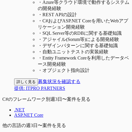
・
Azure等クラウド環境で動作するシステム
の開発経験
・
REST APIの設計
・
C#およびASP.NET Coreを用いたWebアプ
リケーション開発経験
・
SQL Server等のRDBに関する基礎知識
・
アジャイル(Sorum等)による開発経験
・
デザインパターンに関する基礎知識
・
自動ユニットテストの実装経験
・
Entity Framework Coreを利用したデータベ
ース開発経験
・
オブジェクト指向設計
募集状況を確認する
詳しく見る
提供:
ITPRO PARTNERS
C#のフレームワーク別週3日〜案件を見る
.NET
ASP.NET Core
他の言語の週3日〜案件を見る