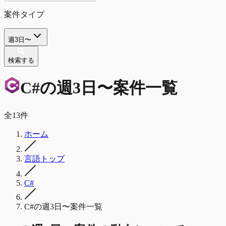
案件タイプ
週3日〜
検索する
C#
の
週3日〜
案件一覧
全
13
件
ホーム
言語トップ
C#
C#の週3日〜案件一覧