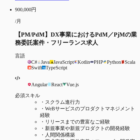
900,000
円
/月
【PM/PdM】DX事業におけるPdM／PjMの業
務委託案件・フリーランス求人
言語
C#
Java
JavaScript
Kotlin
PHP
Python
Scala
Swift
TypeScript
Angular
React
Vue.js
必須スキル
・
スクラム進行力
・
WeBサービスのプロダクトマネジメント
経験
・
リリースまでの豊富なご経験
・
新規事業や新規プロダクトの開発経験
・
人間関係構築