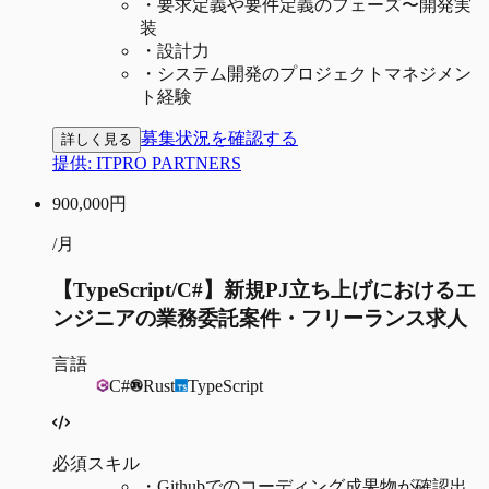
・
要求定義や要件定義のフェーズ〜開発実
装
・
設計力
・
システム開発のプロジェクトマネジメン
ト経験
募集状況を確認する
詳しく見る
提供:
ITPRO PARTNERS
900,000
円
/月
【TypeScript/C#】新規PJ立ち上げにおけるエ
ンジニアの業務委託案件・フリーランス求人
言語
C#
Rust
TypeScript
必須スキル
・
Githubでのコーディング成果物が確認出