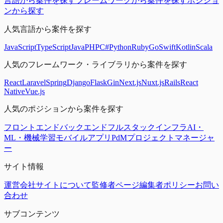
言語から案件を探す
フレームワークから案件を探す
ポジショ
ンから探す
人気言語から案件を探す
JavaScript
TypeScript
Java
PHP
C#
Python
Ruby
Go
Swift
Kotlin
Scala
人気のフレームワーク・ライブラリから案件を探す
React
Laravel
Spring
Django
Flask
Gin
Next.js
Nuxt.js
Rails
React
Native
Vue.js
人気のポジションから案件を探す
フロントエンド
バックエンド
フルスタック
インフラ
AI・
ML・機械学習
モバイルアプリ
PdM
プロジェクトマネージャ
ー
サイト情報
運営会社
サイトについて
監修者ページ
編集者ポリシー
お問い
合わせ
サブコンテンツ