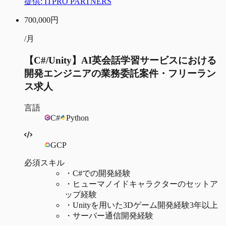
提供:
ITPRO PARTNERS
700,000
円
/月
【C#/Unity】AI英会話学習サービスにおける
開発エンジニアの業務委託案件・フリーラン
ス求人
言語
C#
Python
GCP
必須スキル
・
C#での開発経験
・
ヒューマノイドキャラクターのセットア
ップ経験
・
Unityを用いた3Dゲーム開発経験3年以上
・
サーバー通信開発経験