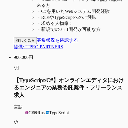
来る方
・
C#を用いたWebシステム開発経験
・
RustやTypeScriptへのご興味
・
求める人物像：
・
新規での0→1開発が可能な方
募集状況を確認する
詳しく見る
提供:
ITPRO PARTNERS
900,000
円
/月
【TypeScript/C#】オンラインエディタにおけ
るエンジニアの業務委託案件・フリーランス
求人
言語
C#
Rust
TypeScript