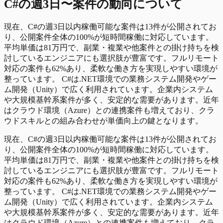
C#
の
週3日〜
案件の動向について
現在、C#の週3日以内稼働可能な案件は13件が公開されてお
り、公開案件全体の100%が短時間稼働に対応しています。
平均単価は81万円で、副業・複業や他案件との掛け持ちを検
討しているエンジニアにも選択肢が豊富です。フルリモート
対応の案件も62%あり、柔軟な働き方を実現しやすい環境が
整っています。 C#は.NET環境での業務システム開発やゲー
ム開発（Unity）で広く利用されています。企業内システム
や大規模基幹系案件が多く、安定的な需要があります。近年
はクラウド環境（Azure）との連携案件も増えており、クラ
ウドスキルとの組み合わせが単価向上の鍵となります。
現在、C#の週3日以内稼働可能な案件は13件が公開されてお
り、公開案件全体の100%が短時間稼働に対応しています。
平均単価は81万円で、副業・複業や他案件との掛け持ちを検
討しているエンジニアにも選択肢が豊富です。フルリモート
対応の案件も62%あり、柔軟な働き方を実現しやすい環境が
整っています。 C#は.NET環境での業務システム開発やゲー
ム開発（Unity）で広く利用されています。企業内システム
や大規模基幹系案件が多く、安定的な需要があります。近年
はクラウド環境（Azure）との連携案件も増えており、クラ