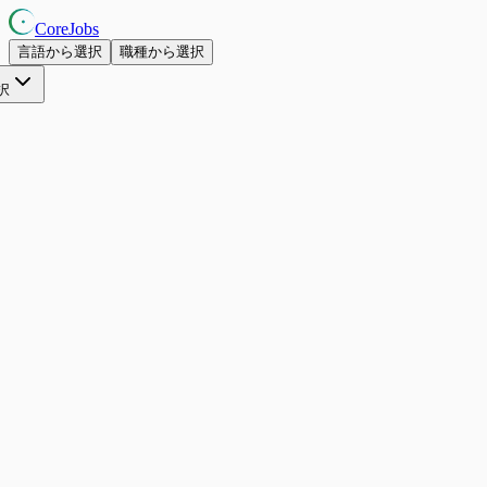
CoreJobs
言語から選択
職種から選択
択