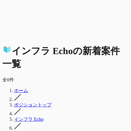
インフラ Echo
の
新着
案件
一覧
全
0
件
ホーム
ポジショントップ
インフラ Echo