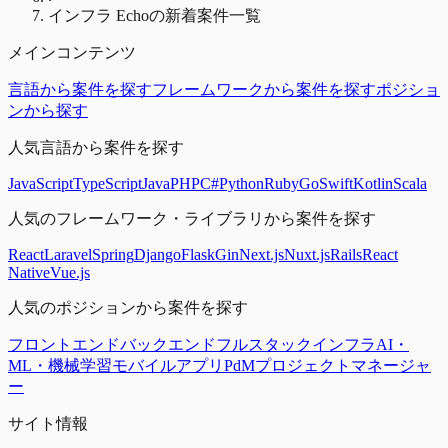
インフラ Echoの新着案件一覧
メインコンテンツ
言語から案件を探す
フレームワークから案件を探す
ポジショ
ンから探す
人気言語から案件を探す
JavaScript
TypeScript
Java
PHP
C#
Python
Ruby
Go
Swift
Kotlin
Scala
人気のフレームワーク・ライブラリから案件を探す
React
Laravel
Spring
Django
Flask
Gin
Next.js
Nuxt.js
Rails
React
Native
Vue.js
人気のポジションから案件を探す
フロントエンド
バックエンド
フルスタック
インフラ
AI・
ML・機械学習
モバイルアプリ
PdM
プロジェクトマネージャ
ー
サイト情報