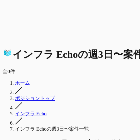
インフラ Echo
の
週3日〜
案
全
0
件
ホーム
ポジショントップ
インフラ Echo
インフラ Echoの週3日〜案件一覧