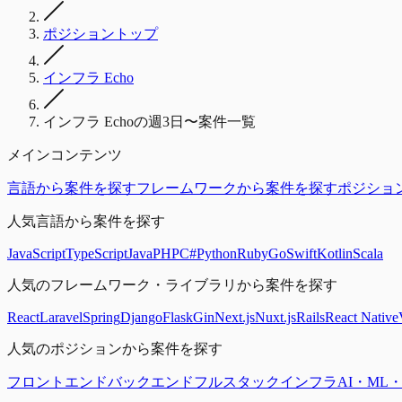
ポジショントップ
インフラ Echo
インフラ Echoの週3日〜案件一覧
メインコンテンツ
言語から案件を探す
フレームワークから案件を探す
ポジショ
人気言語から案件を探す
JavaScript
TypeScript
Java
PHP
C#
Python
Ruby
Go
Swift
Kotlin
Scala
人気のフレームワーク・ライブラリから案件を探す
React
Laravel
Spring
Django
Flask
Gin
Next.js
Nuxt.js
Rails
React Native
人気のポジションから案件を探す
フロントエンド
バックエンド
フルスタック
インフラ
AI・ML