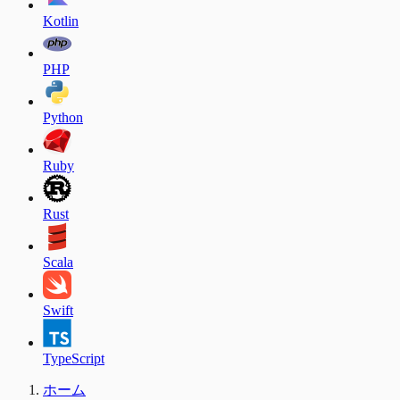
Kotlin
PHP
Python
Ruby
Rust
Scala
Swift
TypeScript
ホーム