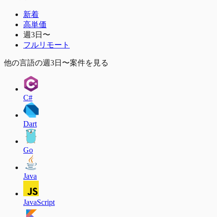
新着
高単価
週3日〜
フルリモート
他の言語の週3日〜案件を見る
C#
Dart
Go
Java
JavaScript