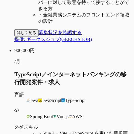
バーに対して敬意を持って接することがで
きる方
・
金融業務システムのフロントエンド領域
の設計
募集状況を確認する
詳しく見る
提供:
ギークスジョブ(GEECHS JOB)
900,000
円
/月
TypeScript／インターネットバンキングの移
行開発案件・求人
言語
Java
JavaScript
TypeScript
Spring Boot
Vue.js
AWS
必須スキル
・
Vue 3 + Vite + TypeScript を用いた新規画