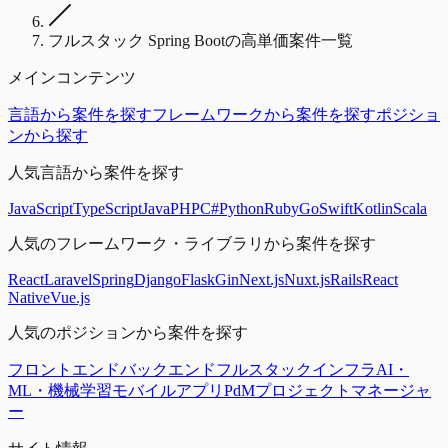
フルスタック Spring Bootの高単価案件一覧
メインコンテンツ
言語から案件を探す
フレームワークから案件を探す
ポジショ
ンから探す
人気言語から案件を探す
JavaScript
TypeScript
Java
PHP
C#
Python
Ruby
Go
Swift
Kotlin
Scala
人気のフレームワーク・ライブラリから案件を探す
React
Laravel
Spring
Django
Flask
Gin
Next.js
Nuxt.js
Rails
React
Native
Vue.js
人気のポジションから案件を探す
フロントエンド
バックエンド
フルスタック
インフラ
AI・
ML・機械学習
モバイルアプリ
PdM
プロジェクトマネージャ
ー