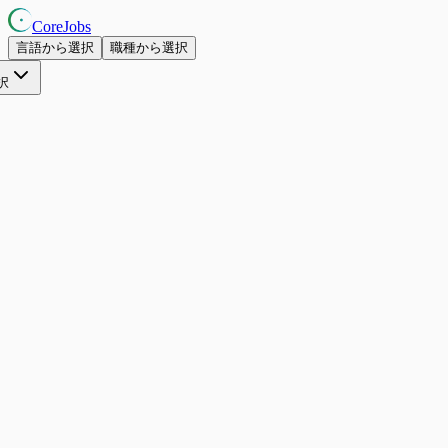
CoreJobs
言語から選択
職種から選択
択