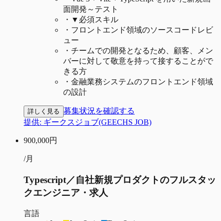
面開発～テスト
・
▼必須スキル
・
フロントエンド領域のソースコードレビ
ュー
・
チームでの開発となるため、顧客、メン
バーに対して敬意を持って接することがで
きる方
・
金融業務システムのフロントエンド領域
の設計
募集状況を確認する
詳しく見る
提供:
ギークスジョブ(GEECHS JOB)
900,000
円
/月
Typescript／自社新規プロダクトのフルスタッ
クエンジニア・求人
言語