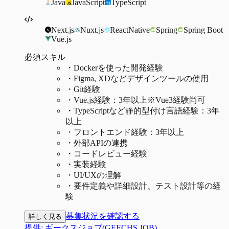
Java
JavaScript
TypeScript
Next.js
Nuxt.js
ReactNative
Spring
Spring Boot
Vue.js
必須スキル
・
Dockerを使った開発経験
・
Figma, XDなどデザインツールの使用
・
Git経験
・
Vue.js経験：3年以上※Vue3経験尚可
・
TypeScriptなど静的型付け言語経験：3年
以上
・
フロントエンド経験：3年以上
・
外部APIの連携
・
コードレビュー経験
・
実装経験
・
UI/UXの理解
・
要件定義や詳細設計、テスト設計等の経
験
募集状況を確認する
詳しく見る
提供:
ギークスジョブ(GEECHS JOB)