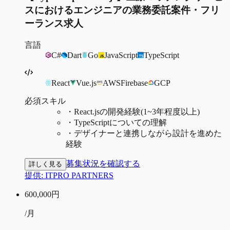
スにおけるエンジニアの業務委託案件・フリ
ーランス求人
言語
C#
Dart
Go
JavaScript
TypeScript
React
Vue.js
AWS
Firebase
GCP
必須スキル
・
React.jsの開発経験(1~3年程度以上)
・
TypeScriptについての理解
・
デザイナーと連携しながら設計を進めた
経験
募集状況を確認する
詳しく見る
提供:
ITPRO PARTNERS
600,000
円
/月