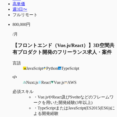
高単価
週3日〜
フルリモート
800,000
円
/月
【フロントエンド（Vue.js/React）】3D空間共
有プロダクト開発のフリーランス求人・案件
言語
JavaScript
Python
TypeScript
Nuxt.js
React
Vue.js
AWS
必須スキル
・
Vue.jsやReact及びSvelteなどのフレームワ
ークを用いた開発経験(3年以上)
・
TypeScriptまたはJavaScript(ES2015(ES6))に
よる開発経験