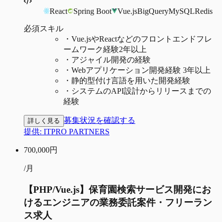
React
Spring Boot
Vue.js
BigQuery
MySQL
Redis
必須スキル
・
Vue.jsやReactなどのフロントエンドフレ
ームワーク経験2年以上
・
アジャイル開発の経験
・
Webアプリケーション開発経験 3年以上
・
静的型付け言語を用いた開発経験
・
システムのAPI設計からリリースまでの
経験
募集状況を確認する
詳しく見る
提供:
ITPRO PARTNERS
700,000
円
/月
【PHP/Vue.js】保育園検索サービス開発にお
けるエンジニアの業務委託案件・フリーラン
ス求人