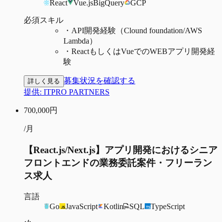
React
Vue.js
BigQuery
GCP
必須スキル
・
API開発経験（Clound foundation/AWS
Lambda）
・
ReactもしくはVueでのWEBアプリ開発経
験
募集状況を確認する
詳しく見る
提供:
ITPRO PARTNERS
700,000
円
/月
【React.js/Next.js】アプリ開発におけるシニア
フロントエンドの業務委託案件・フリーラン
ス求人
言語
Go
JavaScript
Kotlin
SQL
TypeScript