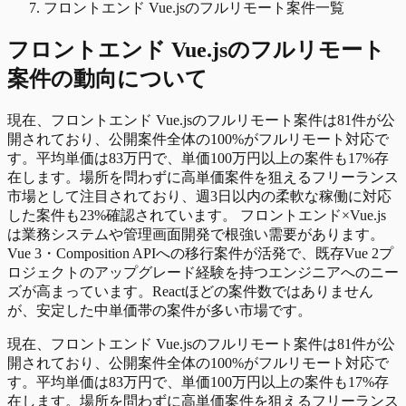
フロントエンド Vue.jsのフルリモート案件一覧
フロントエンド Vue.js
の
フルリモート
案件の動向について
現在、フロントエンド Vue.jsのフルリモート案件は81件が公
開されており、公開案件全体の100%がフルリモート対応で
す。平均単価は83万円で、単価100万円以上の案件も17%存
在します。場所を問わずに高単価案件を狙えるフリーランス
市場として注目されており、週3日以内の柔軟な稼働に対応
した案件も23%確認されています。 フロントエンド×Vue.js
は業務システムや管理画面開発で根強い需要があります。
Vue 3・Composition APIへの移行案件が活発で、既存Vue 2プ
ロジェクトのアップグレード経験を持つエンジニアへのニー
ズが高まっています。Reactほどの案件数ではありません
が、安定した中単価帯の案件が多い市場です。
現在、フロントエンド Vue.jsのフルリモート案件は81件が公
開されており、公開案件全体の100%がフルリモート対応で
す。平均単価は83万円で、単価100万円以上の案件も17%存
在します。場所を問わずに高単価案件を狙えるフリーランス