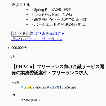
必須スキル
・
Spring Bootの利用経験
・
JavaまたはKotlinの経験
・
基本設計から一人称で対応可能
・
バックエンドの開発経験3年以上
募集状況を確認する
詳しく見る
提供:
レバテックフリーランス
900,000
円
/月
【PHP/Go】フリーランス向け金融サービス開
発の業務委託案件・フリーランス求人
言語
Go
JavaScript
PHP
TypeScript
Vue.js
GCP