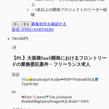
上
・
5名以上の開発プロジェクトのリーダー経
験
募集状況を確認する
詳しく見る
提供:
ITPRO PARTNERS
700,000
円
/月
【PL】大規模SaaS開発におけるフロントリー
ドの業務委託案件・フリーランス求人
言語
Go
JavaScript
Kotlin
PHP
Python
SQL
TypeScript
Ktor
Laravel
Vue.js
Amazon
Redshift
BigQuery
PostgreSQL
Redis
AWS