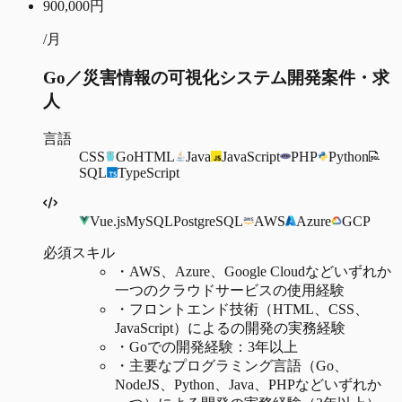
900,000
円
/月
Go／災害情報の可視化システム開発案件・求
人
言語
CSS
Go
HTML
Java
JavaScript
PHP
Python
SQL
TypeScript
Vue.js
MySQL
PostgreSQL
AWS
Azure
GCP
必須スキル
・
AWS、Azure、Google Cloudなどいずれか
一つのクラウドサービスの使用経験
・
フロントエンド技術（HTML、CSS、
JavaScript）によるの開発の実務経験
・
Goでの開発経験：3年以上
・
主要なプログラミング言語（Go、
NodeJS、Python、Java、PHPなどいずれか