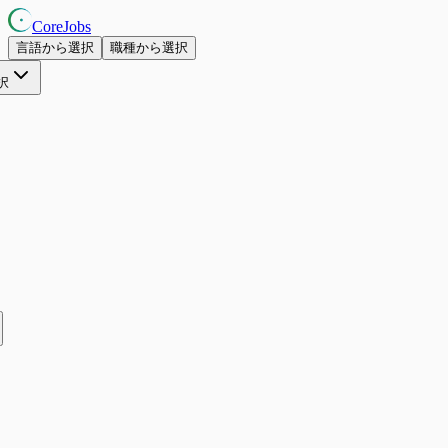
CoreJobs
言語から選択
職種から選択
択