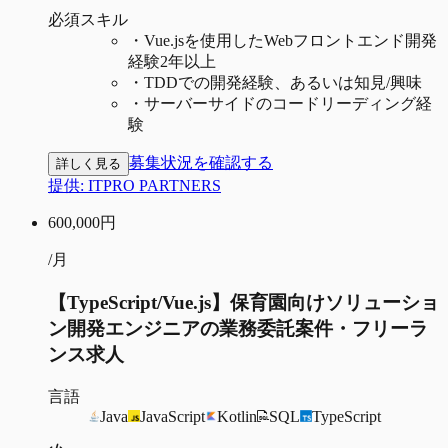
必須スキル
・
Vue.jsを使用したWebフロントエンド開発
経験2年以上
・
TDDでの開発経験、あるいは知見/興味
・
サーバーサイドのコードリーディング経
験
募集状況を確認する
詳しく見る
提供:
ITPRO PARTNERS
600,000
円
/月
【TypeScript/Vue.js】保育園向けソリューショ
ン開発エンジニアの業務委託案件・フリーラ
ンス求人
言語
Java
JavaScript
Kotlin
SQL
TypeScript