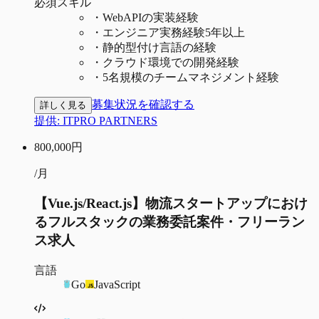
必須スキル
・
WebAPIの実装経験
・
エンジニア実務経験5年以上
・
静的型付け言語の経験
・
クラウド環境での開発経験
・
5名規模のチームマネジメント経験
募集状況を確認する
詳しく見る
提供:
ITPRO PARTNERS
800,000
円
/月
【Vue.js/React.js】物流スタートアップにおけ
るフルスタックの業務委託案件・フリーラン
ス求人
言語
Go
JavaScript