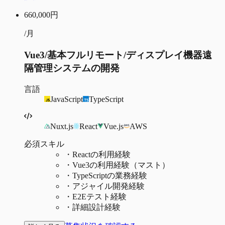
660,000
円
/月
Vue3/基本フルリモート/ディスプレイ機器遠
隔管理システムの開発
言語
JavaScript
TypeScript
Nuxt.js
React
Vue.js
AWS
必須スキル
・
Reactの利用経験
・
Vue3の利用経験（マスト）
・
TypeScriptの業務経験
・
アジャイル開発経験
・
E2Eテスト経験
・
詳細設計経験