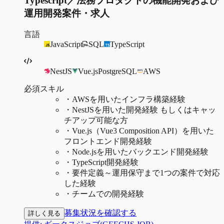
Typescript／法務プロダクトの機能開発および
運用開発案件・求人
言語
JavaScript
SQL
TypeScript
NestJS
Vue.js
PostgreSQL
AWS
必須スキル
・
AWSを用いたインフラ構築経験
・
NestJSを用いた開発経験 もしくはキャッ
チアップ可能な方
・
Vue.js（Vue3 Composition API）を用いた
フロントエンド開発経験
・
Node.jsを用いたバックエンド開発経験
・
TypeScript開発経験
・
要件定義～運用保守まで1つの案件で対応
した経験
・
チームでの開発経験
募集状況を確認する
詳しく見る