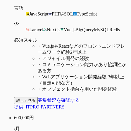
言語
JavaScript
PHP
SQL
TypeScript
Laravel
Nuxt.js
Vue.js
BigQuery
MySQL
Redis
必須スキル
・
Vue.jsやReactなどのフロントエンドフレ
ームワーク経験2年以上
・
アジャイル開発の経験
・
コミュニケーション能力があり協調性が
ある方
・
Webアプリケーション開発経験 3年以上
（自走可能な方）
・
オブジェクト指向を用いた開発経験
募集状況を確認する
詳しく見る
提供:
ITPRO PARTNERS
600,000
円
/月