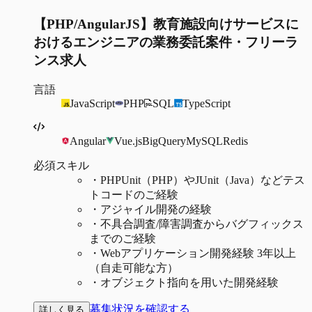
【PHP/AngularJS】教育施設向けサービスに
おけるエンジニアの業務委託案件・フリーラ
ンス求人
言語
JavaScript
PHP
SQL
TypeScript
Angular
Vue.js
BigQuery
MySQL
Redis
必須スキル
・
PHPUnit（PHP）やJUnit（Java）などテス
トコードのご経験
・
アジャイル開発の経験
・
不具合調査/障害調査からバグフィックス
までのご経験
・
Webアプリケーション開発経験 3年以上
（自走可能な方）
・
オブジェクト指向を用いた開発経験
募集状況を確認する
詳しく見る