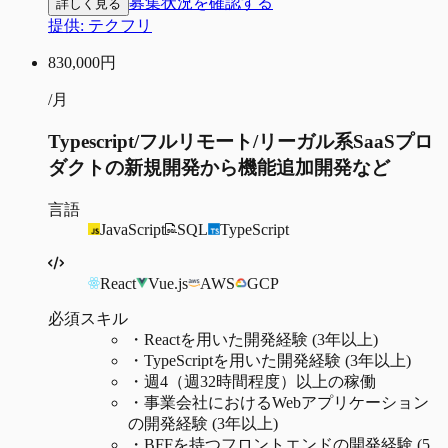
募集状況を確認する
詳しく見る
提供:
テクフリ
830,000
円
/月
Typescript/フルリモート/リーガル系SaaSプロ
ダクトの新規開発から機能追加開発など
言語
JavaScript
SQL
TypeScript
React
Vue.js
AWS
GCP
必須スキル
・
Reactを用いた開発経験 (3年以上)
・
TypeScriptを用いた開発経験 (3年以上)
・
週4（週32時間程度）以上の稼働
・
事業会社におけるWebアプリケーション
の開発経験 (3年以上)
・
BFFを持つフロントエンドの開発経験 (5