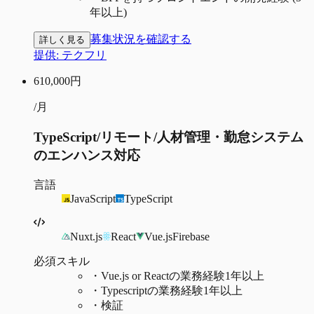
年以上)
募集状況を確認する
詳しく見る
提供:
テクフリ
610,000
円
/月
TypeScript/リモート/人材管理・勤怠システム
のエンハンス対応
言語
JavaScript
TypeScript
Nuxt.js
React
Vue.js
Firebase
必須スキル
・
Vue.js or Reactの業務経験1年以上
・
Typescriptの業務経験1年以上
・
検証