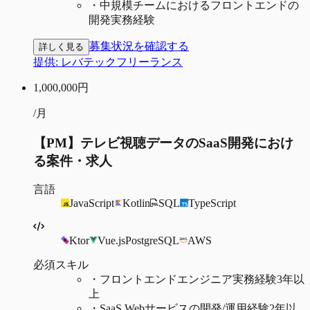
・
中規模チームにおけるフロントエンドの
開発実務経験
募集状況を確認する
詳しく見る
提供:
レバテックフリーランス
1,000,000
円
/月
【PM】テレビ視聴データのSaaS開発におけ
る案件・求人
言語
JavaScript
Kotlin
SQL
TypeScript
Ktor
Vue.js
PostgreSQL
AWS
必須スキル
・
フロントエンドエンジニア実務経験3年以
上
・
SaaS Webサービスの開発/運用経験2年以