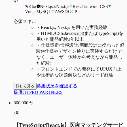
Ktor
Next.js
Nuxt.js
React
Tailwind CSS
Vue.js
MySQL
AWS
GCP
必須スキル
・
React.js, Next.js を用いた実務経験
・
HTML/CSS/JavaScript(またはTypeScript)を
用いた開発経験3年以上
・
仕様策定/情報設計/画面設計に携わった経
験(=仕様やデザイン通りに実装するだけで
なく、ユーザー体験から考えながら開発し
た経験)
・
フロントエンドでの開発にてUI/UX向上
や技術的な課題解決などのリード経験
募集状況を確認する
詳しく見る
提供:
ITPRO PARTNERS
800,000
円
/月
【TypeScript/React.js】医療マッチングサービ