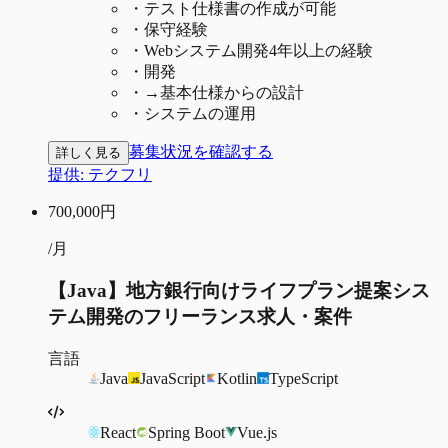
・
テスト仕様書の作成が可能
・
保守経験
・
Webシステム開発4年以上の経験
・
開発
・
→基本仕様からの設計
・
システムの運用
募集状況を確認する
詳しく見る
提供:
テクフリ
700,000
円
/月
【Java】地方銀行向けライフプラン提案シス
テム開発のフリーランス求人・案件
言語
Java
JavaScript
Kotlin
TypeScript
React
Spring Boot
Vue.js