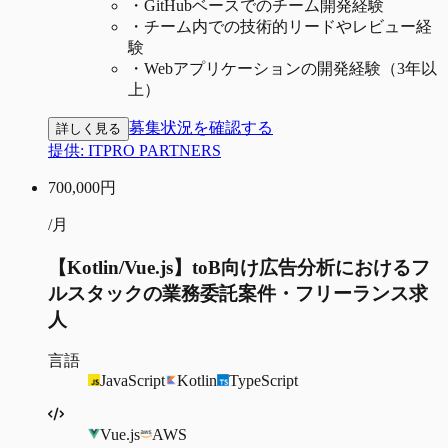
・
GitHubベースでのチーム開発経験
・
チーム内での技術的リードやレビュー経
験
・
Webアプリケーションの開発経験（3年以
上）
募集状況を確認する
詳しく見る
提供:
ITPRO PARTNERS
700,000
円
/月
【Kotlin/Vue.js】toB向け広告分析におけるフ
ルスタックの業務委託案件・フリーランス求
人
言語
JavaScript
Kotlin
TypeScript
Vue.js
AWS