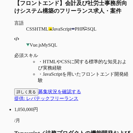
【フロントエンド】会計及び社労士事務所向
けシステム構築のフリーランス求人・案件
言語
CSS
HTML
JavaScript
PHP
SQL
Vue.js
MySQL
必須スキル
・
HTMLやCSSに関する標準的な知見およ
び実務経験
・
JavaScriptを用いたフロントエンド開発経
験
募集状況を確認する
詳しく見る
提供:
レバテックフリーランス
1,050,000
円
/月