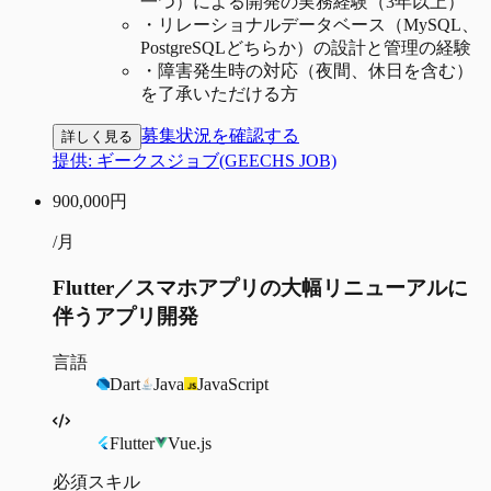
一つ）による開発の実務経験（3年以上）
・
リレーショナルデータベース（MySQL、
PostgreSQLどちらか）の設計と管理の経験
・
障害発生時の対応（夜間、休日を含む）
を了承いただける方
募集状況を確認する
詳しく見る
提供:
ギークスジョブ(GEECHS JOB)
900,000
円
/月
Flutter／スマホアプリの大幅リニューアルに
伴うアプリ開発
言語
Dart
Java
JavaScript
Flutter
Vue.js
必須スキル