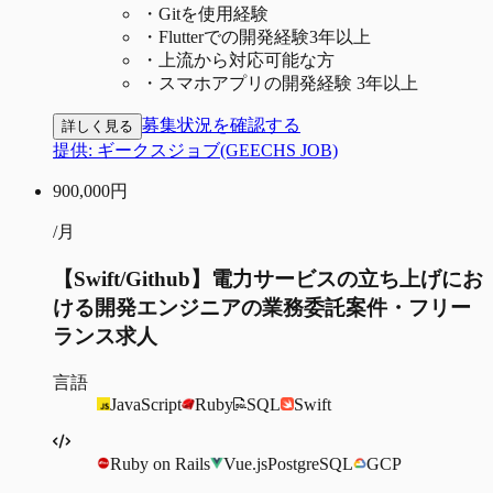
・
Gitを使用経験
・
Flutterでの開発経験3年以上
・
上流から対応可能な方
・
スマホアプリの開発経験 3年以上
募集状況を確認する
詳しく見る
提供:
ギークスジョブ(GEECHS JOB)
900,000
円
/月
【Swift/Github】電力サービスの立ち上げにお
ける開発エンジニアの業務委託案件・フリー
ランス求人
言語
JavaScript
Ruby
SQL
Swift
Ruby on Rails
Vue.js
PostgreSQL
GCP