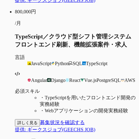
提供:
ギークスジョブ(GEECHS JOB)
800,000
円
/月
TypeScript／クラウド型シフト管理システム
フロントエンド刷新、機能拡張案件・求人
言語
JavaScript
Python
SQL
TypeScript
Angular
Django
React
Vue.js
PostgreSQL
AWS
必須スキル
・
TypeScriptを用いたフロントエンド開発の
実務経験
・
Webアプリケーションの開発実務経験
募集状況を確認する
詳しく見る
提供:
ギークスジョブ(GEECHS JOB)