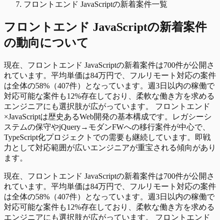
フロントエンド JavaScriptの新着案件一覧
フロントエンド JavaScript
の
新着
案件
の動向について
現在、フロントエンド JavaScriptの新着案件は700件が公開さ
れています。平均単価は84万円で、フルリモート対応の案件
は全体の58%（407件）となっています。週3日以内の稼働で
対応可能な案件も12%存在しており、柔軟な働き方を求める
エンジニアにも選択肢が広がっています。 フロントエンド
×JavaScriptは歴史あるWeb開発の基本構成です。レガシーシ
ステムの保守やjQuery→モダンFWへの移行案件が中心で、
TypeScript化プロジェクトでの需要も継続しています。即戦
力として対応範囲が広いエンジニアが重宝される傾向があり
ます。
現在、フロントエンド JavaScriptの新着案件は700件が公開さ
れています。平均単価は84万円で、フルリモート対応の案件
は全体の58%（407件）となっています。週3日以内の稼働で
対応可能な案件も12%存在しており、柔軟な働き方を求める
エンジニアにも選択肢が広がっています。 フロントエンド