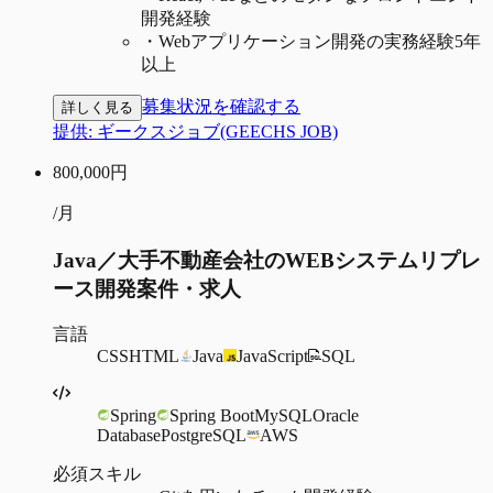
開発経験
・
Webアプリケーション開発の実務経験5年
以上
募集状況を確認する
詳しく見る
提供:
ギークスジョブ(GEECHS JOB)
800,000
円
/月
Java／大手不動産会社のWEBシステムリプレ
ース開発案件・求人
言語
CSS
HTML
Java
JavaScript
SQL
Spring
Spring Boot
MySQL
Oracle
Database
PostgreSQL
AWS
必須スキル