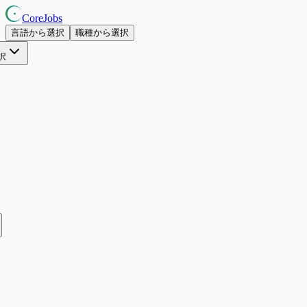
CoreJobs
言語から選択
職種から選択
択