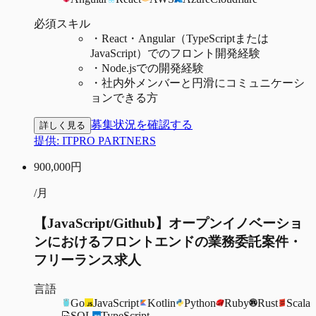
必須スキル
・
React・Angular（TypeScriptまたは
JavaScript）でのフロント開発経験
・
Node.jsでの開発経験
・
社内外メンバーと円滑にコミュニケーシ
ョンできる方
募集状況を確認する
詳しく見る
提供:
ITPRO PARTNERS
900,000
円
/月
【JavaScript/Github】オープンイノベーショ
ンにおけるフロントエンドの業務委託案件・
フリーランス求人
言語
Go
JavaScript
Kotlin
Python
Ruby
Rust
Scala
SQL
TypeScript