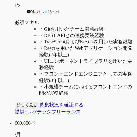
Next.js
React
必須スキル
・
Gitを用いたチーム開発経験
・
REST APIとの連携実装経験
・
TypeScriptおよびNext.jsを用いた実務経験
・
Reactを用いたWebアプリケーション開発
経験(2年以上)
・
UIコンポーネントライブラリを用いた実
務経験
・
フロントエンドエンジニアとしての実務
経験(3年以上)
・
小規模チームにおけるフロントエンドの
開発実務経験
募集状況を確認する
詳しく見る
提供:
レバテックフリーランス
600,000
円
/月