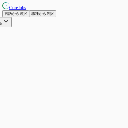
CoreJobs
言語から選択
職種から選択
択