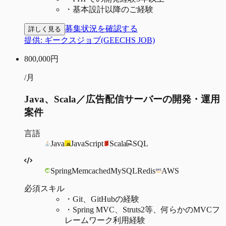
・
基本設計以降のご経験
募集状況を確認する
詳しく見る
提供:
ギークスジョブ(GEECHS JOB)
800,000
円
/月
Java、Scala／広告配信サーバーの開発・運用
案件
言語
Java
JavaScript
Scala
SQL
Spring
Memcached
MySQL
Redis
AWS
必須スキル
・
Git、GitHubの経験
・
Spring MVC、Struts2等、何らかのMVCフ
レームワーク利用経験