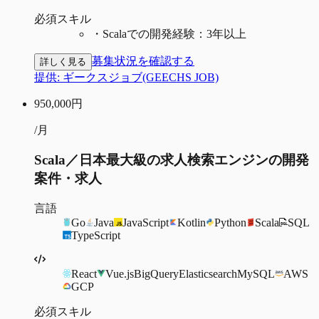
必須スキル
・
Scalaでの開発経験：3年以上
募集状況を確認する
詳しく見る
提供:
ギークスジョブ(GEECHS JOB)
950,000
円
/月
Scala／日本最大級の求人検索エンジンの開発
案件・求人
言語
Go
Java
JavaScript
Kotlin
Python
Scala
SQL
TypeScript
React
Vue.js
BigQuery
Elasticsearch
MySQL
AWS
GCP
必須スキル