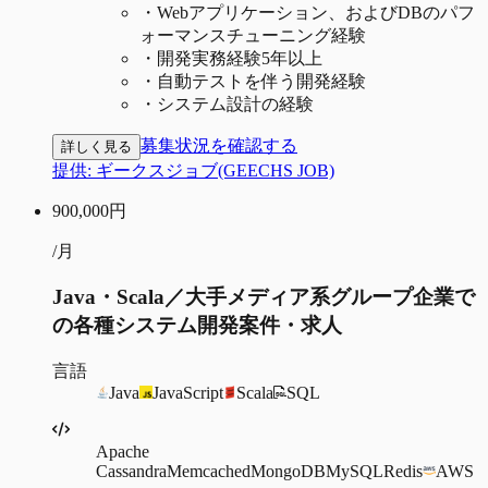
・
Webアプリケーション、およびDBのパフ
ォーマンスチューニング経験
・
開発実務経験5年以上
・
自動テストを伴う開発経験
・
システム設計の経験
募集状況を確認する
詳しく見る
提供:
ギークスジョブ(GEECHS JOB)
900,000
円
/月
Java・Scala／大手メディア系グループ企業で
の各種システム開発案件・求人
言語
Java
JavaScript
Scala
SQL
Apache
Cassandra
Memcached
MongoDB
MySQL
Redis
AWS