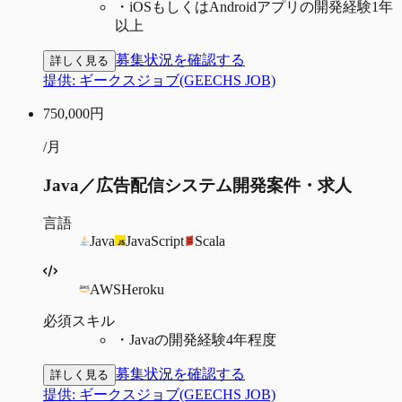
・
iOSもしくはAndroidアプリの開発経験1年
以上
募集状況を確認する
詳しく見る
提供:
ギークスジョブ(GEECHS JOB)
750,000
円
/月
Java／広告配信システム開発案件・求人
言語
Java
JavaScript
Scala
AWS
Heroku
必須スキル
・
Javaの開発経験4年程度
募集状況を確認する
詳しく見る
提供:
ギークスジョブ(GEECHS JOB)