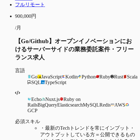
フルリモート
900,000
円
/月
【Go/Github】オープンイノベーションにお
けるサーバーサイドの業務委託案件・フリー
ランス求人
言語
Go
JavaScript
Kotlin
Python
Ruby
Rust
Scala
SQL
TypeScript
Echo
Nuxt.js
Ruby on
Rails
BigQuery
Elasticsearch
MySQL
Redis
AWS
GCP
必須スキル
・
最新のTechトレンドを常にインプット・
アウトプットしている方＝公開できるもの