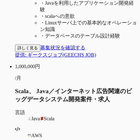
・
Javaを利用したアプリケーション開発経
験
・
scalaへの意欲
・
Linuxサーバ上での基本的なオペレーショ
ン知識
・
データベースのテーブル設計経験
募集状況を確認する
詳しく見る
提供:
ギークスジョブ(GEECHS JOB)
1,000,000
円
/月
Scala、 Java／インターネット広告関連のビ
ッグデータシステム開発案件・求人
言語
Java
Scala
AWS