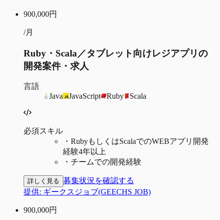
900,000
円
/月
Ruby・Scala／タブレット向けレジアプリの
開発案件・求人
言語
Java
JavaScript
Ruby
Scala
必須スキル
・
RubyもしくはScalaでのWEBアプリ開発
経験4年以上
・
チームでの開発経験
募集状況を確認する
詳しく見る
提供:
ギークスジョブ(GEECHS JOB)
900,000
円