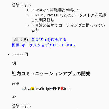
必須スキル
・
Javaでの開発経験3年以上
・
RDB、NoSQLなどのデータストアを意識
した開発経験
・
直近の業務でコーディングに携わってい
る方
募集状況を確認する
詳しく見る
提供:
ギークスジョブ(GEECHS JOB)
800,000
円
/月
社内コミュニケーションアプリの開発
言語
Java
JavaScript
PHP
Scala
必須スキル