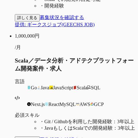
・
開発経験
募集状況を確認する
詳しく見る
提供:
ギークスジョブ(GEECHS JOB)
1,000,000
円
/月
Scala／データ分析・アドテクプラットフォー
ム開発案件・求人
言語
Go
Java
JavaScript
Scala
SQL
Next.js
React
MySQL
AWS
GCP
必須スキル
・
Git / Githubを利用した開発経験：3年以上
・
JavaもしくはScalaでの開発経験：3年以上