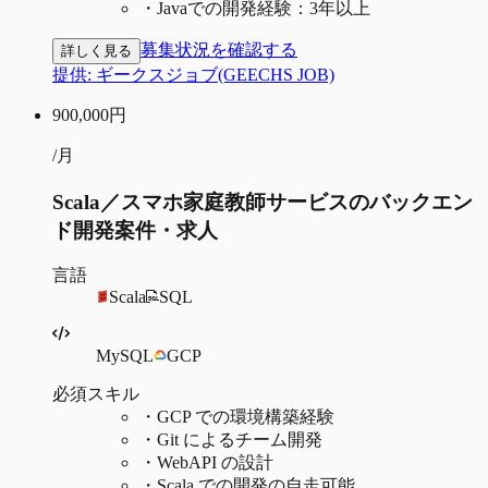
・
Javaでの開発経験：3年以上
募集状況を確認する
詳しく見る
提供:
ギークスジョブ(GEECHS JOB)
900,000
円
/月
Scala／スマホ家庭教師サービスのバックエン
ド開発案件・求人
言語
Scala
SQL
MySQL
GCP
必須スキル
・
GCP での環境構築経験
・
Git によるチーム開発
・
WebAPI の設計
・
Scala での開発の自走可能