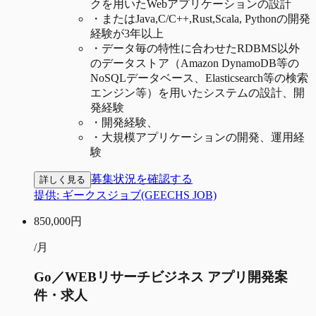
クを用いたWebアプリケーションの設計
・
またはJava,C/C++,Rust,Scala, Pythonの開発
経験が3年以上
・
データ毎の特性に合わせたRDBMS以外
のデータストア（Amazon DynamoDB等の
NoSQLデータベース、Elasticsearch等の検索
エンジン等）を用いたシステムの設計、開
発経験
・
開発経験、
・
大規模アプリケーションの開発、運用経
験
募集状況を確認する
詳しく見る
提供:
ギークスジョブ(GEECHS JOB)
850,000
円
/月
Go／WEBリサーチビジネス アプリ開発案
件・求人