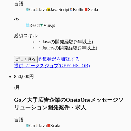
言語
Go
Java
JavaScript
Kotlin
Scala
React
Vue.js
必須スキル
・
Javaの開発経験(3年以上)
・
Jqueryの開発経験(2年以上)
募集状況を確認する
詳しく見る
提供:
ギークスジョブ(GEECHS JOB)
850,000
円
/月
Go／大手広告企業のOnetoOneメッセージソ
リューション開発案件・求人
言語
Go
Java
Scala