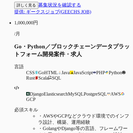
募集状況を確認する
詳しく見る
提供:
ギークスジョブ(GEECHS JOB)
1,000,000
円
/月
Go・Python／ブロックチェーンデータプラッ
トフォーム開発案件・求人
言語
CSS
Go
HTML
Java
JavaScript
PHP
Python
Rust
Scala
SQL
Django
Elasticsearch
MySQL
PostgreSQL
AWS
GCP
必須スキル
・
AWSやGCPなどクラウド環境でのインフ
ラ設計、構築、運用経験
・
GolangやDjango等の言語、フレームワー