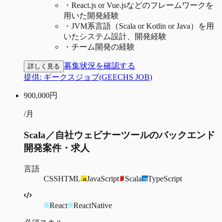
・
React.js or Vue.jsなどのフレームワークを
用いた開発経験
・
JVM系言語（Scala or Kotlin or Java）を用
いたシステム設計、開発経験
・
チーム開発の経験
募集状況を確認する
詳しく見る
提供:
ギークスジョブ(GEECHS JOB)
900,000
円
/月
Scala／自社ウェビナーツールのバックエンド
開発案件・求人
言語
CSS
HTML
JavaScript
Scala
TypeScript
React
ReactNative