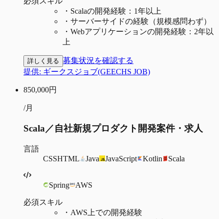
必須スキル
・
Scalaの開発経験：1年以上
・
サーバーサイドの経験（規模感問わず）
・
Webアプリケーションの開発経験：2年以
上
募集状況を確認する
詳しく見る
提供:
ギークスジョブ(GEECHS JOB)
850,000
円
/月
Scala／自社新規プロダクト開発案件・求人
言語
CSS
HTML
Java
JavaScript
Kotlin
Scala
Spring
AWS
必須スキル
・
AWS上での開発経験