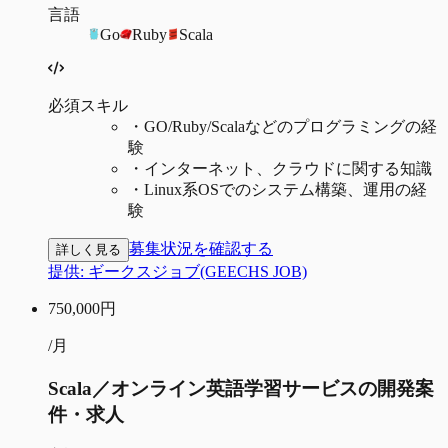
言語
Go
Ruby
Scala
必須スキル
・
GO/Ruby/Scalaなどのプログラミングの経
験
・
インターネット、クラウドに関する知識
・
Linux系OSでのシステム構築、運用の経
験
募集状況を確認する
詳しく見る
提供:
ギークスジョブ(GEECHS JOB)
750,000
円
/月
Scala／オンライン英語学習サービスの開発案
件・求人