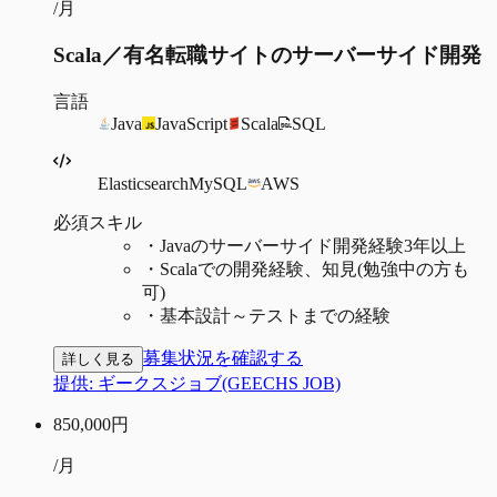
/月
Scala／有名転職サイトのサーバーサイド開発
言語
Java
JavaScript
Scala
SQL
Elasticsearch
MySQL
AWS
必須スキル
・
Javaのサーバーサイド開発経験3年以上
・
Scalaでの開発経験、知見(勉強中の方も
可)
・
基本設計～テストまでの経験
募集状況を確認する
詳しく見る
提供:
ギークスジョブ(GEECHS JOB)
850,000
円
/月