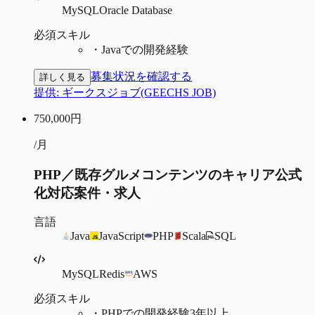
MySQL
Oracle Database
必須スキル
・
Javaでの開発経験
募集状況を確認する
詳しく見る
提供:
ギークスジョブ(GEECHS JOB)
750,000
円
/月
PHP／既存グルメコンテンツのキャリア公式
化対応案件・求人
言語
Java
JavaScript
PHP
Scala
SQL
MySQL
Redis
AWS
必須スキル
・
PHPでの開発経験3年以上