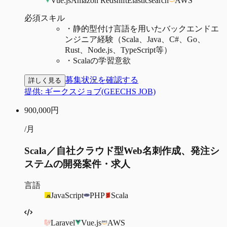
Vue.js
Amazon Redshift
Elasticsearch
AWS
必須スキル
・
静的型付け言語を用いたバックエンドエ
ンジニア経験（Scala、Java、C#、Go、
Rust、Node.js、TypeScript等）
・
Scalaの学習意欲
募集状況を確認する
詳しく見る
提供:
ギークスジョブ(GEECHS JOB)
900,000
円
/月
Scala／自社クラウド型Web名刺作成、発注シ
ステムの開発案件・求人
言語
JavaScript
PHP
Scala
Laravel
Vue.js
AWS