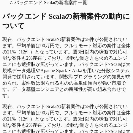
バックエンド Scalaの新着案件一覧
バックエンド Scala
の
新着
案件の動向に
ついて
現在、バックエンド Scalaの新着案件は58件が公開されてい
ます。平均単価は90万円で、フルリモート対応の案件は全体
の21%（12件）となっています。週3日以内の稼働で対応可
能な案件も2%存在しており、柔軟な働き方を求めるエンジ
ニアにも選択肢が広がっています。 バックエンド×Scalaは大
規模データ処理やApache Spark・Akkaを用いた分散システム
開発で採用されています。関数型プログラミングの知見が求
められ、案件数は限られるものの高単価傾向が強い市場で
す。データ基盤エンジニアとの親和性が高い組み合わせで
す。
現在、バックエンド Scalaの新着案件は58件が公開されてい
ます。平均単価は90万円で、フルリモート対応の案件は全体
の21%（12件）となっています。週3日以内の稼働で対応可
能な案件も2%存在しており、柔軟な働き方を求めるエンジ
ニアにも選択肢が広がっています。 バックエンド×Scalaは大