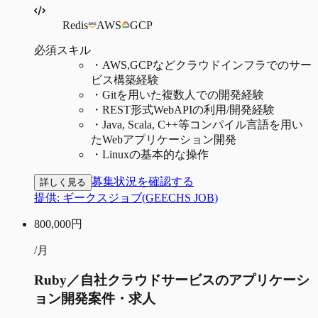
Redis
AWS
GCP
必須スキル
・
AWS,GCPなどクラウドインフラでのサー
ビス構築経験
・
Gitを用いた複数人での開発経験
・
REST形式WebAPIの利用/開発経験
・
Java, Scala, C++等コンパイル言語を用い
たWebアプリケーション開発
・
Linuxの基本的な操作
募集状況を確認する
詳しく見る
提供:
ギークスジョブ(GEECHS JOB)
800,000
円
/月
Ruby／自社クラウドサービスのアプリケーシ
ョン開発案件・求人