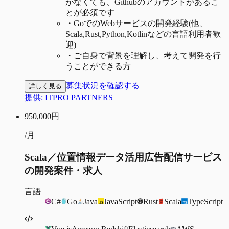
がなくても、Githubのアカウントがあるこ
とが必須です
・
GoでのWebサービスの開発経験(他、
Scala,Rust,Python,Kotlinなどの言語利用者歓
迎)
・
ご自身で背景を理解し、考えて開発を行
うことができる方
募集状況を確認する
詳しく見る
提供:
ITPRO PARTNERS
950,000
円
/月
Scala／位置情報データ活用広告配信サービス
の開発案件・求人
言語
C#
Go
Java
JavaScript
Rust
Scala
TypeScript