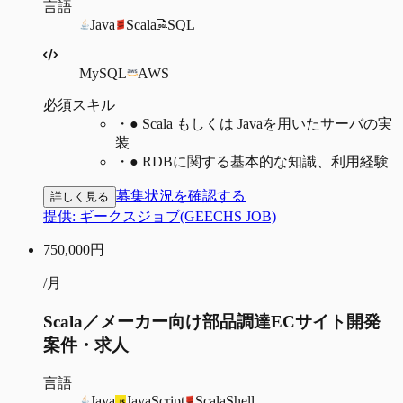
言語
Java
Scala
SQL
MySQL
AWS
必須スキル
・
● Scala もしくは Javaを用いたサーバの実
装
・
● RDBに関する基本的な知識、利用経験
募集状況を確認する
詳しく見る
提供:
ギークスジョブ(GEECHS JOB)
750,000
円
/月
Scala／メーカー向け部品調達ECサイト開発
案件・求人
言語
Java
JavaScript
Scala
Shell