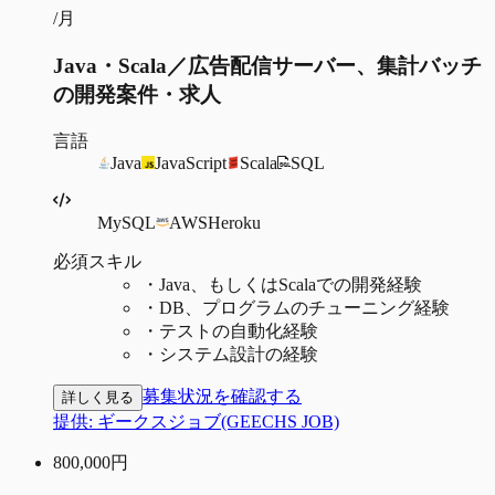
/月
Java・Scala／広告配信サーバー、集計バッチ
の開発案件・求人
言語
Java
JavaScript
Scala
SQL
MySQL
AWS
Heroku
必須スキル
・
Java、もしくはScalaでの開発経験
・
DB、プログラムのチューニング経験
・
テストの自動化経験
・
システム設計の経験
募集状況を確認する
詳しく見る
提供:
ギークスジョブ(GEECHS JOB)
800,000
円