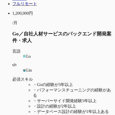
フルリモート
1,200,000
円
/月
Go／自社人材サービスのバックエンド開発案
件・求人
言語
Go
Gin
必須スキル
・
Goの経験が3年以上
・
パフォーマンスチューニングの経験があ
る
・
サーバーサイド開発経験5年以上
・
設計の経験が2年以上
・
データベース設計の経験が1年以上ある