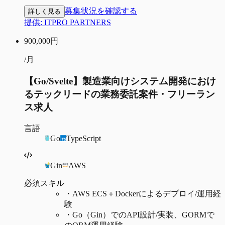
募集状況を確認する
詳しく見る
提供:
ITPRO PARTNERS
900,000
円
/月
【Go/Svelte】製造業向けシステム開発におけ
るテックリードの業務委託案件・フリーラン
ス求人
言語
Go
TypeScript
Gin
AWS
必須スキル
・
AWS ECS＋Dockerによるデプロイ/運用経
験
・
Go（Gin）でのAPI設計/実装、GORMで