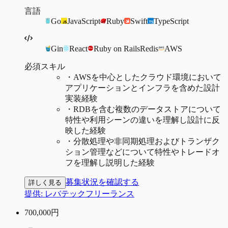
言語
Go
JavaScript
Ruby
Swift
TypeScript
Gin
React
Ruby on Rails
Redis
AWS
必須スキル
・
AWSを中心としたクラウド環境において
アプリケーションとインフラを含めた設計
実装経験
・
RDBを含む複数のデータストアについて
特性や利用シーンの違いを理解し設計に反
映した経験
・
分散処理や非同期処理およびトランザク
ション管理などについて特性やトレードオ
フを理解し説明した経験
募集状況を確認する
詳しく見る
提供:
レバテックフリーランス
700,000
円