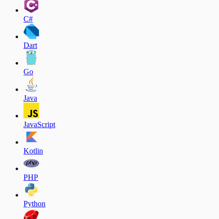
C#
Dart
Go
Java
JavaScript
Kotlin
PHP
Python