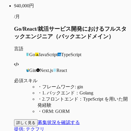
940,000
円
/月
Go/React/就活サービス開発におけるフルスタ
ックエンジニア（バックエンドメイン）
言語
Go
JavaScript
TypeScript
Gin
Next.js
React
必須スキル
・
フレームワーク: gin
・
1. バックエンド：Golang
・
2.フロントエンド：TypeScript を用いた開
発経験
・
ORM: GORM
募集状況を確認する
詳しく見る
提供:
テクフリ