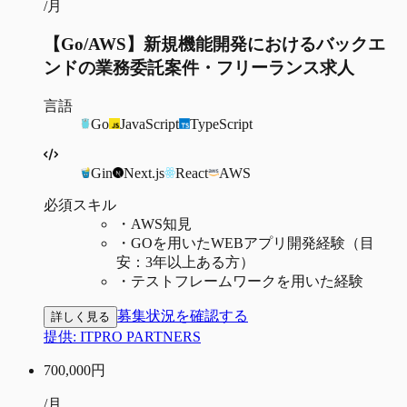
/月
【Go/AWS】新規機能開発におけるバックエ
ンドの業務委託案件・フリーランス求人
言語
Go
JavaScript
TypeScript
Gin
Next.js
React
AWS
必須スキル
・
AWS知見
・
GOを用いたWEBアプリ開発経験（目
安：3年以上ある方）
・
テストフレームワークを用いた経験
募集状況を確認する
詳しく見る
提供:
ITPRO PARTNERS
700,000
円
/月