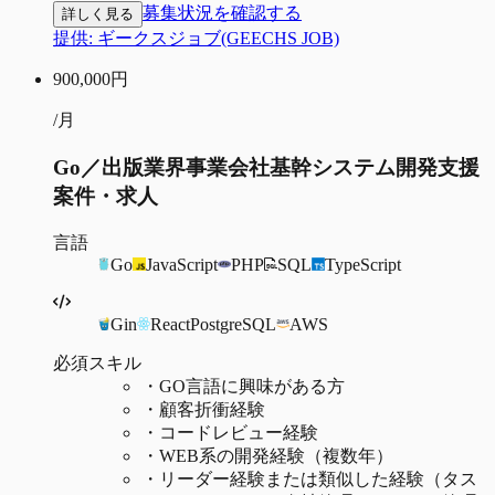
募集状況を確認する
詳しく見る
提供:
ギークスジョブ(GEECHS JOB)
900,000
円
/月
Go／出版業界事業会社基幹システム開発支援
案件・求人
言語
Go
JavaScript
PHP
SQL
TypeScript
Gin
React
PostgreSQL
AWS
必須スキル
・
GO言語に興味がある方
・
顧客折衝経験
・
コードレビュー経験
・
WEB系の開発経験（複数年）
・
リーダー経験または類似した経験（タス