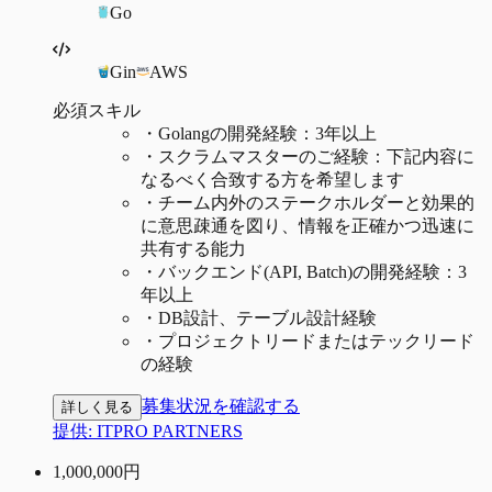
Go
Gin
AWS
必須スキル
・
Golangの開発経験：3年以上
・
スクラムマスターのご経験：下記内容に
なるべく合致する方を希望します
・
チーム内外のステークホルダーと効果的
に意思疎通を図り、情報を正確かつ迅速に
共有する能力
・
バックエンド(API, Batch)の開発経験：3
年以上
・
DB設計、テーブル設計経験
・
プロジェクトリードまたはテックリード
の経験
募集状況を確認する
詳しく見る
提供:
ITPRO PARTNERS
1,000,000
円