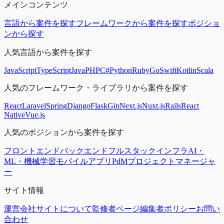
メインコンテンツ
言語から案件を探す
フレームワークから案件を探す
ポジショ
ンから探す
人気言語から案件を探す
JavaScript
TypeScript
Java
PHP
C#
Python
Ruby
Go
Swift
Kotlin
Scala
人気のフレームワーク・ライブラリから案件を探す
React
Laravel
Spring
Django
Flask
Gin
Next.js
Nuxt.js
Rails
React
Native
Vue.js
人気のポジションから案件を探す
フロントエンド
バックエンド
フルスタック
インフラ
AI・
ML・機械学習
モバイルアプリ
PdM
プロジェクトマネージャ
ー
サイト情報
運営会社
サイトについて
監修者ページ
編集者ポリシー
お問い
合わせ