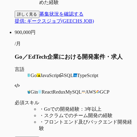
めた経験
募集状況を確認する
詳しく見る
提供:
ギークスジョブ(GEECHS JOB)
900,000
円
/月
Go／EdTech企業における開発案件・求人
言語
Go
JavaScript
SQL
TypeScript
Gin
React
Redux
MySQL
AWS
GCP
必須スキル
・
Goでの開発経験：3年以上
・
スクラムでのチーム開発の経験
・
フロントエンド及びバックエンド開発経
験