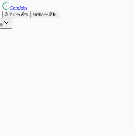
CoreJobs
言語から選択
職種から選択
択