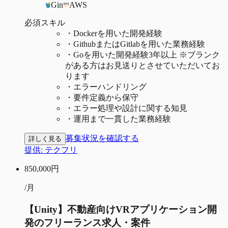
Gin
AWS
必須スキル
・
Dockerを用いた開発経験
・
GithubまたはGitlabを用いた業務経験
・
Goを用いた開発経験3年以上 ※ブランク
がある方はお見送りとさせていただいてお
ります
・
エラーハンドリング
・
要件定義から保守
・
エラー処理や設計に関する知見
・
運用まで一貫した業務経験
募集状況を確認する
詳しく見る
提供:
テクフリ
850,000
円
/月
【Unity】不動産向けVRアプリケーション開
発のフリーランス求人・案件