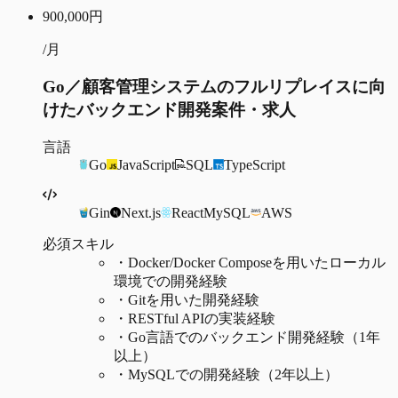
900,000
円
/月
Go／顧客管理システムのフルリプレイスに向
けたバックエンド開発案件・求人
言語
Go
JavaScript
SQL
TypeScript
Gin
Next.js
React
MySQL
AWS
必須スキル
・
Docker/Docker Composeを用いたローカル
環境での開発経験
・
Gitを用いた開発経験
・
RESTful APIの実装経験
・
Go言語でのバックエンド開発経験（1年
以上）
・
MySQLでの開発経験（2年以上）