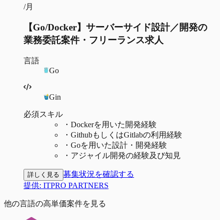
/月
【Go/Docker】サーバーサイド設計／開発の
業務委託案件・フリーランス求人
言語
Go
Gin
必須スキル
・
Dockerを用いた開発経験
・
GithubもしくはGitlabの利用経験
・
Goを用いた設計・開発経験
・
アジャイル開発の経験及び知見
募集状況を確認する
詳しく見る
提供:
ITPRO PARTNERS
他の言語の高単価案件を見る