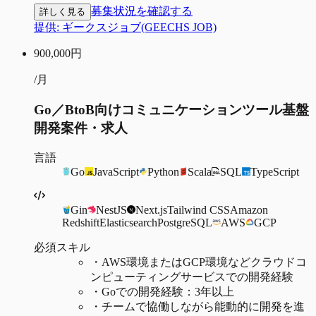
募集状況を確認する
詳しく見る
提供:
ギークスジョブ(GEECHS JOB)
900,000
円
/月
Go／BtoB向けコミュニケーションツール基盤
開発案件・求人
言語
Go
JavaScript
Python
Scala
SQL
TypeScript
Gin
NestJS
Next.js
Tailwind CSS
Amazon
Redshift
Elasticsearch
PostgreSQL
AWS
GCP
必須スキル
・
AWS環境またはGCP環境などクラウドコ
ンピューティングサービスでの開発経験
・
Goでの開発経験：3年以上
・
チームで協働しながら能動的に開発を進