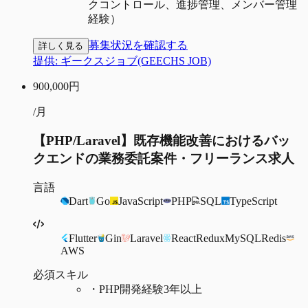
クコントロール、進捗管理、メンバー管理
経験）
募集状況を確認する
詳しく見る
提供:
ギークスジョブ(GEECHS JOB)
900,000
円
/月
【PHP/Laravel】既存機能改善におけるバッ
クエンドの業務委託案件・フリーランス求人
言語
Dart
Go
JavaScript
PHP
SQL
TypeScript
Flutter
Gin
Laravel
React
Redux
MySQL
Redis
AWS
必須スキル
・
PHP開発経験3年以上