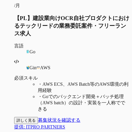
/月
【PL】建設業向けOCR自社プロダクトにおけ
るテックリードの業務委託案件・フリーラン
ス求人
言語
Go
Gin
AWS
必須スキル
・
AWS ECS、AWS Batch等のAWS環境の利
用経験
・
Goでのバックエンド開発＋バッチ処理
（AWS batch）の設計・実装を一人称でで
きる
募集状況を確認する
詳しく見る
提供:
ITPRO PARTNERS