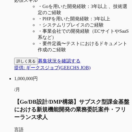
必須スキル
・
Goを用いた開発経験：3年以上 、技術選
定のご経験
・
PHPを用いた開発経験：3年以上
・
システムリプレイスのご経験
・
事業会社での開発経験（ECサイトやSaaS
系など）
・
要件定義〜テストにおけるドキュメント
作成のご経験
募集状況を確認する
詳しく見る
提供:
ギークスジョブ(GEECHS JOB)
1,000,000
円
/月
【Go/DB設計/DMP構築】サブスク型課金基盤
における新規機能開発の業務委託案件・フリ
ーランス求人
言語