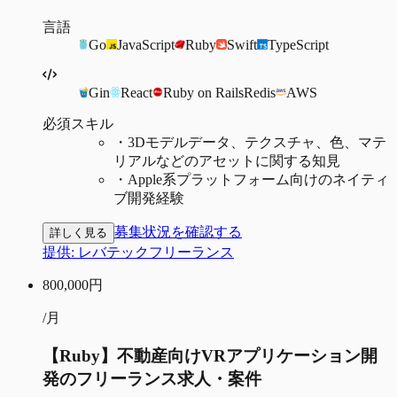
言語
Go
JavaScript
Ruby
Swift
TypeScript
Gin
React
Ruby on Rails
Redis
AWS
必須スキル
・
3Dモデルデータ、テクスチャ、色、マテ
リアルなどのアセットに関する知見
・
Apple系プラットフォーム向けのネイティ
ブ開発経験
募集状況を確認する
詳しく見る
提供:
レバテックフリーランス
800,000
円
/月
【Ruby】不動産向けVRアプリケーション開
発のフリーランス求人・案件