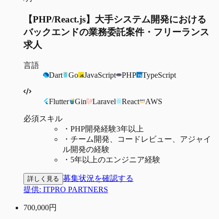
【PHP/React.js】大手システム開発における
バックエンドの業務委託案件・フリーランス
求人
言語
Dart
Go
JavaScript
PHP
TypeScript
Flutter
Gin
Laravel
React
AWS
必須スキル
・
PHP開発経験3年以上
・
チーム開発、コードレビュー、アジャイ
ル開発の経験
・
5年以上のエンジニア経験
募集状況を確認する
詳しく見る
提供:
ITPRO PARTNERS
700,000
円