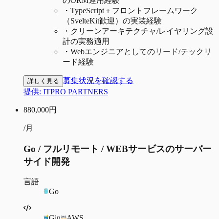
のORM運用経験
・
TypeScript＋フロントフレームワーク
（SvelteKit歓迎）の実装経験
・
クリーンアーキテクチャ/レイヤリング設
計の実務適用
・
Webエンジニアとしてのリード/テックリ
ード経験
募集状況を確認する
詳しく見る
提供:
ITPRO PARTNERS
880,000
円
/月
Go / フルリモート / WEBサービスのサーバー
サイド開発
言語
Go
Gin
AWS