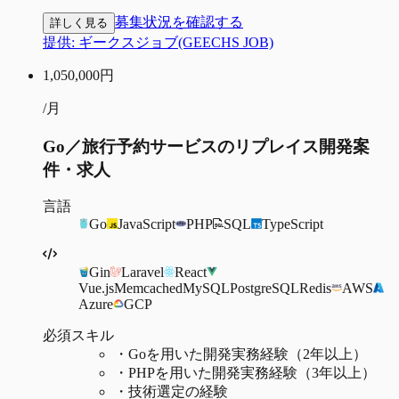
募集状況を確認する
詳しく見る
提供:
ギークスジョブ(GEECHS JOB)
1,050,000
円
/月
Go／旅行予約サービスのリプレイス開発案
件・求人
言語
Go
JavaScript
PHP
SQL
TypeScript
Gin
Laravel
React
Vue.js
Memcached
MySQL
PostgreSQL
Redis
AWS
Azure
GCP
必須スキル
・
Goを用いた開発実務経験（2年以上）
・
PHPを用いた開発実務経験（3年以上）
・
技術選定の経験