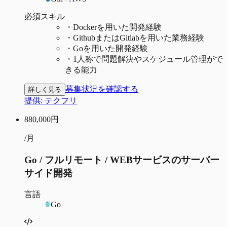
必須スキル
・
Dockerを用いた開発経験
・
GithubまたはGitlabを用いた業務経験
・
Goを用いた開発経験
・
1人称で問題解決やスケジュール管理がで
きる能力
募集状況を確認する
詳しく見る
提供:
テクフリ
880,000
円
/月
Go / フルリモート / WEBサービスのサーバー
サイド開発
言語
Go