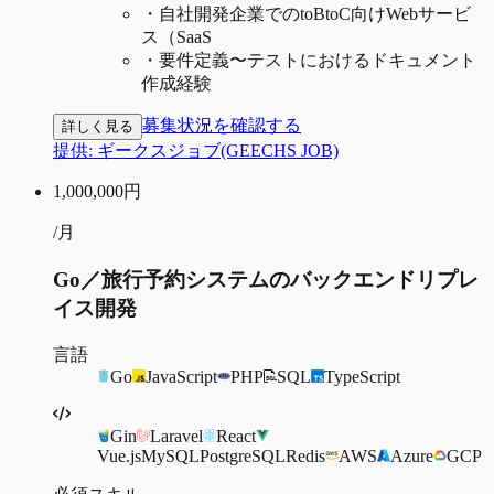
・
自社開発企業でのtoBtoC向けWebサービ
ス（SaaS
・
要件定義〜テストにおけるドキュメント
作成経験
募集状況を確認する
詳しく見る
提供:
ギークスジョブ(GEECHS JOB)
1,000,000
円
/月
Go／旅行予約システムのバックエンドリプレ
イス開発
言語
Go
JavaScript
PHP
SQL
TypeScript
Gin
Laravel
React
Vue.js
MySQL
PostgreSQL
Redis
AWS
Azure
GCP