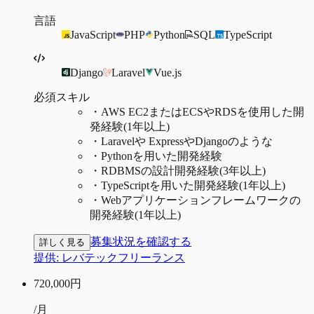
言語
JavaScript
PHP
Python
SQL
TypeScript
Django
Laravel
Vue.js
必須スキル
・
AWS EC2またはECSやRDSを使用した開
発経験(1年以上)
・
Laravelや ExpressやDjangoのような
・
Pythonを用いた開発経験
・
RDBMSの設計開発経験(3年以上)
・
TypeScriptを用いた開発経験(1年以上)
・
Webアプリケーションフレームワークの
開発経験(1年以上)
募集状況を確認する
詳しく見る
提供:
レバテックフリーランス
720,000
円
/月