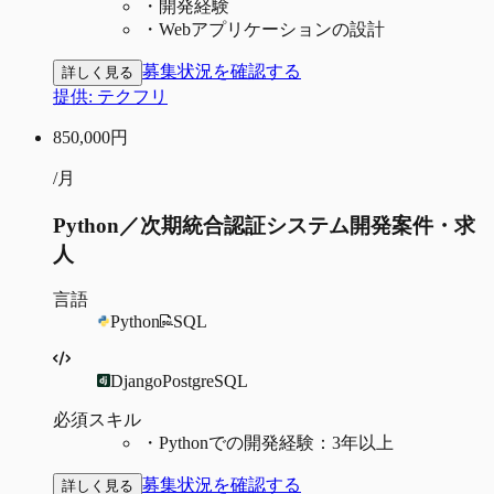
・
開発経験
・
Webアプリケーションの設計
募集状況を確認する
詳しく見る
提供:
テクフリ
850,000
円
/月
Python／次期統合認証システム開発案件・求
人
言語
Python
SQL
Django
PostgreSQL
必須スキル
・
Pythonでの開発経験：3年以上
募集状況を確認する
詳しく見る