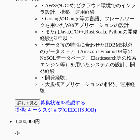
・
AWSやGCPなどクラウド環境でのインフ
ラ設計、構築、運用経験
・
GolangやDjango等の言語、フレームワー
クを用いたWebアプリケーションの設計
・
またはJava,C/C++,Rust,Scala, Pythonの開発
経験が3年以上
・
データ毎の特性に合わせたRDBMS以外
のデータストア（Amazon DynamoDB等の
NoSQLデータベース、Elasticsearch等の検索
エンジン等）を用いたシステムの設計、開
発経験
・
開発経験、
・
大規模アプリケーションの開発、運用経
験
募集状況を確認する
詳しく見る
提供:
ギークスジョブ(GEECHS JOB)
1,000,000
円
/月