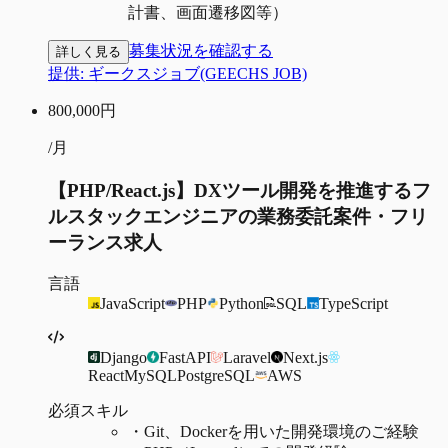
計書、画面遷移図等）
募集状況を確認する
詳しく見る
提供:
ギークスジョブ(GEECHS JOB)
800,000
円
/月
【PHP/React.js】DXツール開発を推進するフ
ルスタックエンジニアの業務委託案件・フリ
ーランス求人
言語
JavaScript
PHP
Python
SQL
TypeScript
Django
FastAPI
Laravel
Next.js
React
MySQL
PostgreSQL
AWS
必須スキル
・
Git、Dockerを用いた開発環境のご経験