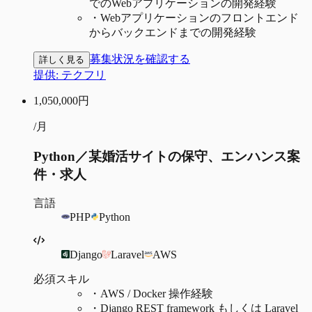
でのWebアプリケーションの開発経験
・
Webアプリケーションのフロントエンド
からバックエンドまでの開発経験
募集状況を確認する
詳しく見る
提供:
テクフリ
1,050,000
円
/月
Python／某婚活サイトの保守、エンハンス案
件・求人
言語
PHP
Python
Django
Laravel
AWS
必須スキル
・
AWS / Docker 操作経験
・
Django REST framework もしくは Laravel