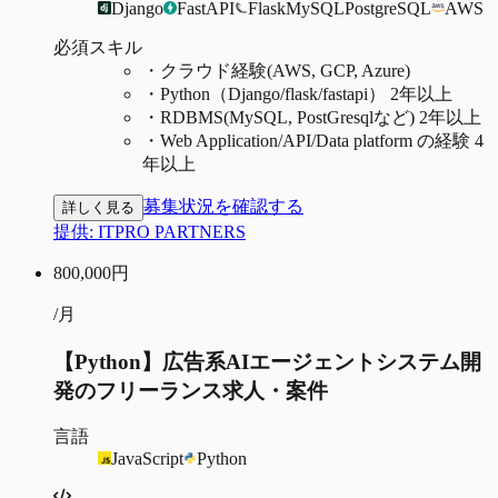
Django
FastAPI
Flask
MySQL
PostgreSQL
AWS
必須スキル
・
クラウド経験(AWS, GCP, Azure)
・
Python（Django/flask/fastapi） 2年以上
・
RDBMS(MySQL, PostGresqlなど) 2年以上
・
Web Application/API/Data platform の経験 4
年以上
募集状況を確認する
詳しく見る
提供:
ITPRO PARTNERS
800,000
円
/月
【Python】広告系AIエージェントシステム開
発のフリーランス求人・案件
言語
JavaScript
Python