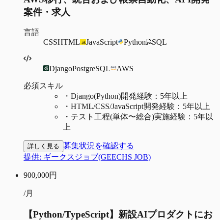
案件・求人
言語
CSS
HTML
JavaScript
Python
SQL
Django
PostgreSQL
AWS
必須スキル
・
Django(Python)開発経験：5年以上
・
HTML/CSS/JavaScript開発経験：5年以上
・
テスト工程(単体〜総合)実施経験：5年以
上
募集状況を確認する
詳しく見る
提供:
ギークスジョブ(GEECHS JOB)
900,000
円
/月
【Python/TypeScript】新設AIプロダクトにお