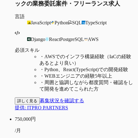
ックの業務委託案件・フリーランス求人
言語
JavaScript
Python
SQL
TypeScript
Django
React
PostgreSQL
AWS
必須スキル
・
AWSでのインフラ構築経験（IaCの経験
あるとより良い）
・
Python、React(TypeScript)での開発経験
・
WEBエンジニアの経験5年以上
・
周囲と協調しながら都度質問・確認をし
て開発を進めてこられた方
募集状況を確認する
詳しく見る
提供:
ITPRO PARTNERS
750,000
円
/月