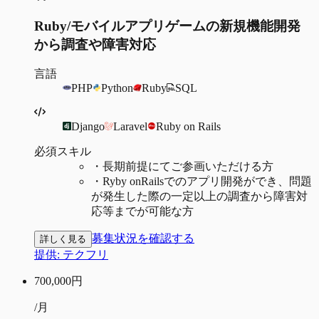
Ruby/モバイルアプリゲームの新規機能開発
から調査や障害対応
言語
PHP
Python
Ruby
SQL
Django
Laravel
Ruby on Rails
必須スキル
・
長期前提にてご参画いただける方
・
Ryby onRailsでのアプリ開発ができ、問題
が発生した際の一定以上の調査から障害対
応等までが可能な方
募集状況を確認する
詳しく見る
提供:
テクフリ
700,000
円
/月