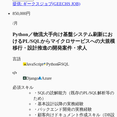
提供:
ギークスジョブ(GEECHS JOB)
850,000
円
/月
Python／物流大手向け基盤システム刷新にお
けるPL/SQLからマイクロサービスへの大規模
移行・設計推進の開発案件・求人
言語
JavaScript
Python
SQL
Django
Azure
必須スキル
・
SQLの読解能力（既存のPL/SQL解析等の
ため）
・
基本設計以降の実務経験
・
バックエンド開発の実務経験
・
顧客向けドキュメント作成スキル（DB設