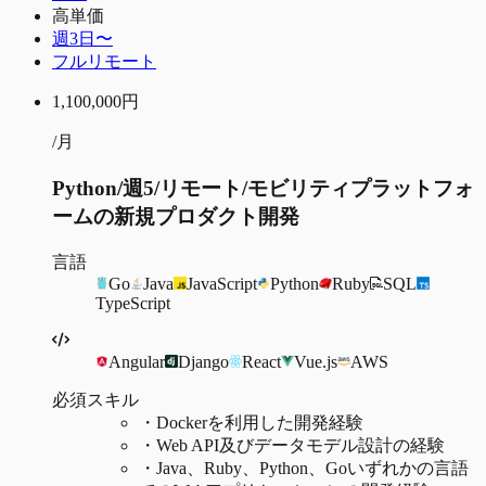
高単価
週3日〜
フルリモート
1,100,000
円
/月
Python/週5/リモート/モビリティプラットフォ
ームの新規プロダクト開発
言語
Go
Java
JavaScript
Python
Ruby
SQL
TypeScript
Angular
Django
React
Vue.js
AWS
必須スキル
・
Dockerを利用した開発経験
・
Web API及びデータモデル設計の経験
・
Java、Ruby、Python、Goいずれかの言語