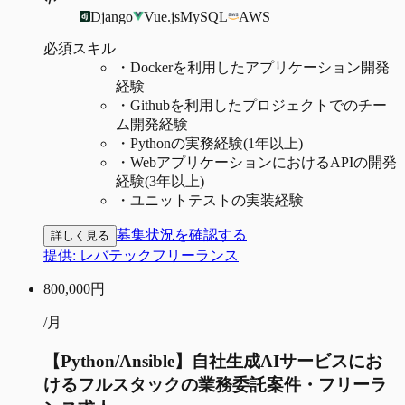
Django
Vue.js
MySQL
AWS
必須スキル
・
Dockerを利用したアプリケーション開発
経験
・
Githubを利用したプロジェクトでのチー
ム開発経験
・
Pythonの実務経験(1年以上)
・
WebアプリケーションにおけるAPIの開発
経験(3年以上)
・
ユニットテストの実装経験
募集状況を確認する
詳しく見る
提供:
レバテックフリーランス
800,000
円
/月
【Python/Ansible】自社生成AIサービスにお
けるフルスタックの業務委託案件・フリーラ