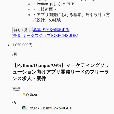
・
Python もしくは PHP
・
＜技術面＞
・
アプリ開発における基本、外部設計（方
式設計）の経験
募集状況を確認する
詳しく見る
提供:
ギークスジョブ(GEECHS JOB)
1,050,000
円
/月
【Python/Django/AWS】マーケティングソリ
ューション向けアプリ開発リードのフリーラ
ンス求人・案件
言語
Python
Django
Flask
AWS
GCP