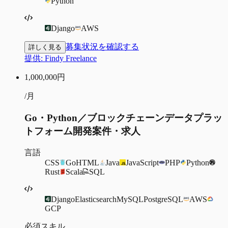
Python
Django
AWS
募集状況を確認する
詳しく見る
提供:
Findy Freelance
1,000,000
円
/月
Go・Python／ブロックチェーンデータプラッ
トフォーム開発案件・求人
言語
CSS
Go
HTML
Java
JavaScript
PHP
Python
Rust
Scala
SQL
Django
Elasticsearch
MySQL
PostgreSQL
AWS
GCP
必須スキル