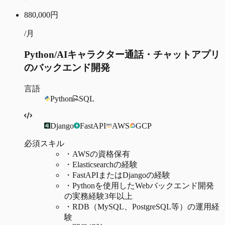
880,000
円
/月
Python/AIキャラクター通話・チャットアプリ
のバックエンド開発
言語
Python
SQL
Django
FastAPI
AWS
GCP
必須スキル
・
AWSの資格保有
・
Elasticsearchの経験
・
FastAPIまたはDjangoの経験
・
Pythonを使用したWebバックエンド開発
の実務経験3年以上
・
RDB（MySQL、PostgreSQL等）の運用経
験