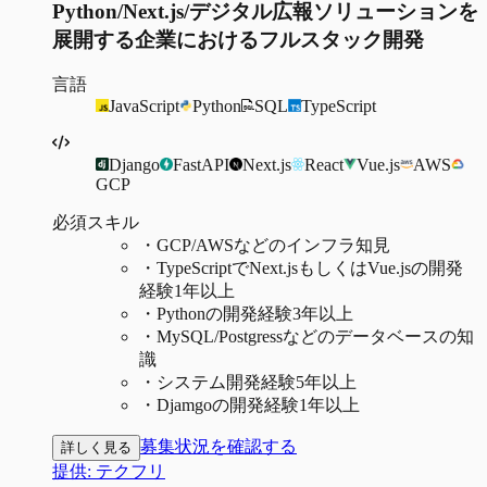
Python/Next.js/デジタル広報ソリューションを
展開する企業におけるフルスタック開発
言語
JavaScript
Python
SQL
TypeScript
Django
FastAPI
Next.js
React
Vue.js
AWS
GCP
必須スキル
・
GCP/AWSなどのインフラ知見
・
TypeScriptでNext.jsもしくはVue.jsの開発
経験1年以上
・
Pythonの開発経験3年以上
・
MySQL/Postgressなどのデータベースの知
識
・
システム開発経験5年以上
・
Djamgoの開発経験1年以上
募集状況を確認する
詳しく見る
提供:
テクフリ