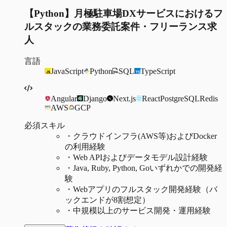
【Python】月極駐車場DXサービスにおけるフ
ルスタックの業務委託案件・フリーランス求
人
言語
JavaScript
Python
SQL
TypeScript
Angular
Django
Next.js
React
PostgreSQL
Redis
AWS
GCP
必須スキル
・
クラウドインフラ(AWS等)およびDocker
の利用経験
・
Web APIおよびデータモデル設計経験
・
Java, Ruby, Python, Goいずれかでの開発経
験
・
Webアプリのフルスタック開発経験（バ
ックエンドが8割想定）
・
中規模以上のサービス開発・運用経験