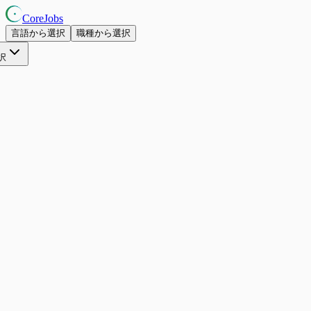
CoreJobs
言語から選択
職種から選択
択