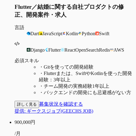
Flutter／結婚に関する自社プロダクトの修
正、開発案件・求人
言語
Dart
JavaScript
Kotlin
Python
Swift
Django
Flutter
React
OpenSearch
Redis
AWS
必須スキル
・
Gitを使っての開発経験
・
Flutterまたは、SwiftやKotlinを使った開発
経験：3年以上
・
チーム開発の実務経験1年以上
・
バックエンドの開発にも忌避感がない方
募集状況を確認する
詳しく見る
提供:
ギークスジョブ(GEECHS JOB)
900,000
円
/月