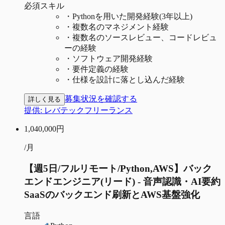
必須スキル
・
Pythonを用いた開発経験(3年以上)
・
複数名のマネジメント経験
・
複数名のソースレビュー、コードレビュ
ーの経験
・
ソフトウェア開発経験
・
要件定義の経験
・
仕様を設計に落とし込んだ経験
募集状況を確認する
詳しく見る
提供:
レバテックフリーランス
1,040,000
円
/月
【週5日/フルリモート/Python,AWS】バック
エンドエンジニア(リード) - 音声認識・AI要約
SaaSのバックエンド刷新とAWS基盤強化
言語