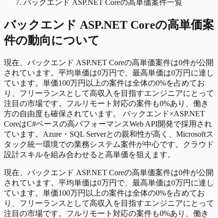
バックエンド ASP.NET Coreの高単価案件一覧
バックエンド ASP.NET Core
の
高単価
案
件の動向について
現在、バックエンド ASP.NET Coreの高単価案件は0件が公開
されています。平均単価は0万円で、最高単価は0万円に達し
ています。単価100万円以上の案件は全体の0%を占めてお
り、フリーランスとして高収入を目指すエンジニアにとって
注目の市場です。フルリモート対応の案件も0%あり、働き
方の自由度も確保されています。 バックエンド×ASP.NET
CoreはC#ベースの高パフォーマンスWeb API開発で採用され
ています。Azure・SQL Serverとの親和性が高く、Microsoftス
タック統一環境での業務システム案件が中心です。クラウド
設計スキルを組み合わせると高単価を狙えます。
現在、バックエンド ASP.NET Coreの高単価案件は0件が公開
されています。平均単価は0万円で、最高単価は0万円に達し
ています。単価100万円以上の案件は全体の0%を占めてお
り、フリーランスとして高収入を目指すエンジニアにとって
注目の市場です。フルリモート対応の案件も0%あり、働き