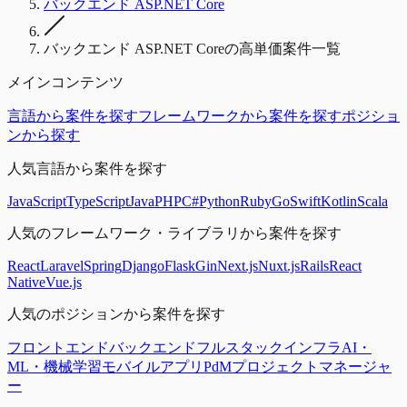
バックエンド ASP.NET Core
バックエンド ASP.NET Coreの高単価案件一覧
メインコンテンツ
言語から案件を探す
フレームワークから案件を探す
ポジショ
ンから探す
人気言語から案件を探す
JavaScript
TypeScript
Java
PHP
C#
Python
Ruby
Go
Swift
Kotlin
Scala
人気のフレームワーク・ライブラリから案件を探す
React
Laravel
Spring
Django
Flask
Gin
Next.js
Nuxt.js
Rails
React
Native
Vue.js
人気のポジションから案件を探す
フロントエンド
バックエンド
フルスタック
インフラ
AI・
ML・機械学習
モバイルアプリ
PdM
プロジェクトマネージャ
ー