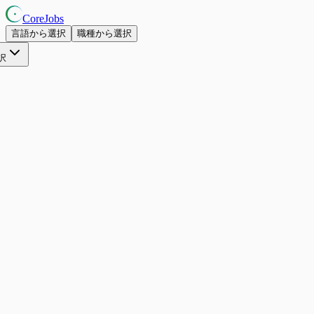
CoreJobs
言語から選択
職種から選択
択