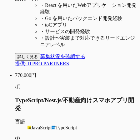
・
React を用いたWebアプリケーション開発
経験
・
Go を用いたバックエンド開発経験
・
toCアプリ
・
サービスの開発経験
・
設計〜実装まで対応できるリードエンジ
ニアレベル
募集状況を確認する
詳しく見る
提供:
ITPRO PARTNERS
770,000
円
/月
TypeScript/Nest.js/不動産向けスマホアプリ開
発
言語
JavaScript
TypeScript