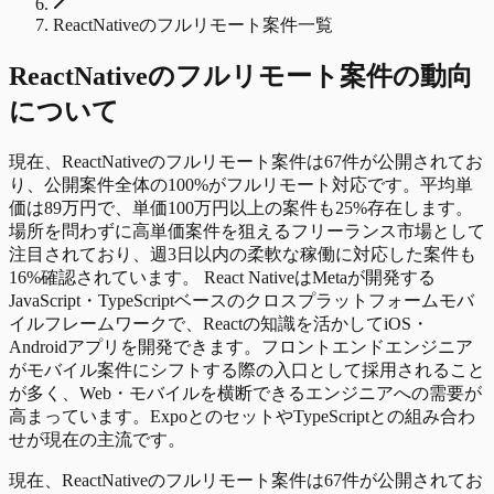
ReactNativeのフルリモート案件一覧
ReactNative
の
フルリモート
案件の動向
について
現在、ReactNativeのフルリモート案件は67件が公開されてお
り、公開案件全体の100%がフルリモート対応です。平均単
価は89万円で、単価100万円以上の案件も25%存在します。
場所を問わずに高単価案件を狙えるフリーランス市場として
注目されており、週3日以内の柔軟な稼働に対応した案件も
16%確認されています。 React NativeはMetaが開発する
JavaScript・TypeScriptベースのクロスプラットフォームモバ
イルフレームワークで、Reactの知識を活かしてiOS・
Androidアプリを開発できます。フロントエンドエンジニア
がモバイル案件にシフトする際の入口として採用されること
が多く、Web・モバイルを横断できるエンジニアへの需要が
高まっています。ExpoとのセットやTypeScriptとの組み合わ
せが現在の主流です。
現在、ReactNativeのフルリモート案件は67件が公開されてお