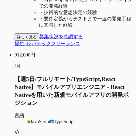
での開発経験
・
技術的な意思決定の経験
・
要件定義からテストまで一連の開発工程
に関与した経験
募集状況を確認する
詳しく見る
提供:
レバテックフリーランス
912,000
円
/月
【週5日/フルリモート/TypeScript,React
Native】モバイルアプリエンジニア - React
Nativeを用いた新規モバイルアプリの開発ポ
ジション
言語
JavaScript
TypeScript