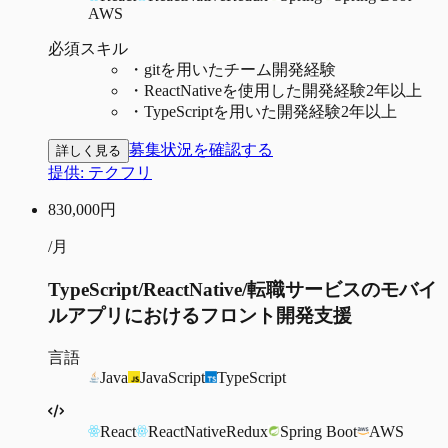
AWS
必須スキル
・
gitを用いたチーム開発経験
・
ReactNativeを使用した開発経験2年以上
・
TypeScriptを用いた開発経験2年以上
募集状況を確認する
詳しく見る
提供:
テクフリ
830,000
円
/月
TypeScript/ReactNative/転職サービスのモバイ
ルアプリにおけるフロント開発支援
言語
Java
JavaScript
TypeScript
React
ReactNative
Redux
Spring Boot
AWS