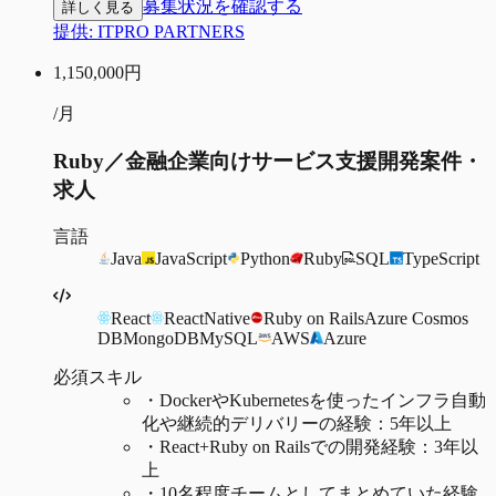
募集状況を確認する
詳しく見る
提供:
ITPRO PARTNERS
1,150,000
円
/月
Ruby／金融企業向けサービス支援開発案件・
求人
言語
Java
JavaScript
Python
Ruby
SQL
TypeScript
React
ReactNative
Ruby on Rails
Azure Cosmos
DB
MongoDB
MySQL
AWS
Azure
必須スキル
・
DockerやKubernetesを使ったインフラ自動
化や継続的デリバリーの経験：5年以上
・
React+Ruby on Railsでの開発経験：3年以
上
・
10名程度チームとしてまとめていた経験