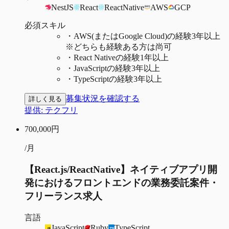
NestJS
React
ReactNative
AWS
GCP
必須スキル
・
AWS(またはGoogle Cloud)の経験3年以上
※どちらも経験ある方は尚可
・
React Nativeの経験1年以上
・
JavaScriptの経験3年以上
・
TypeScriptの経験3年以上
募集状況を確認する
詳しく見る
提供:
テクフリ
700,000
円
/月
【React.js/ReactNative】ネイティブアプリ開
発におけるフロントエンドの業務委託案件・
フリーランス求人
言語
JavaScript
Ruby
TypeScript