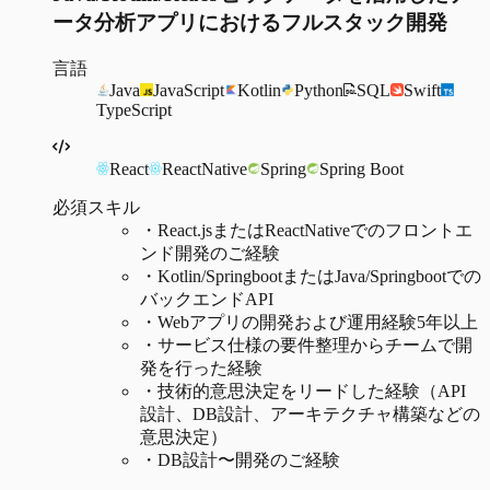
ータ分析アプリにおけるフルスタック開発
言語
Java
JavaScript
Kotlin
Python
SQL
Swift
TypeScript
React
ReactNative
Spring
Spring Boot
必須スキル
・
React.jsまたはReactNativeでのフロントエ
ンド開発のご経験
・
Kotlin/SpringbootまたはJava/Springbootでの
バックエンドAPI
・
Webアプリの開発および運用経験5年以上
・
サービス仕様の要件整理からチームで開
発を行った経験
・
技術的意思決定をリードした経験（API
設計、DB設計、アーキテクチャ構築などの
意思決定）
・
DB設計〜開発のご経験