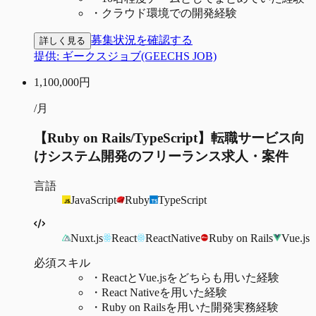
・
クラウド環境での開発経験
募集状況を確認する
詳しく見る
提供:
ギークスジョブ(GEECHS JOB)
1,100,000
円
/月
【Ruby on Rails/TypeScript】転職サービス向
けシステム開発のフリーランス求人・案件
言語
JavaScript
Ruby
TypeScript
Nuxt.js
React
ReactNative
Ruby on Rails
Vue.js
必須スキル
・
ReactとVue.jsをどちらも用いた経験
・
React Nativeを用いた経験
・
Ruby on Railsを用いた開発実務経験