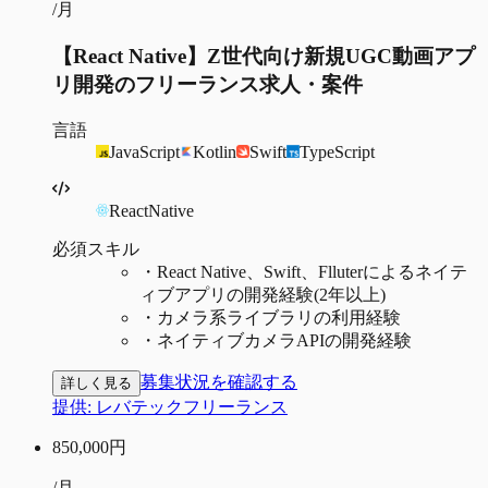
/月
【React Native】Z世代向け新規UGC動画アプ
リ開発のフリーランス求人・案件
言語
JavaScript
Kotlin
Swift
TypeScript
ReactNative
必須スキル
・
React Native、Swift、Flluterによるネイテ
ィブアプリの開発経験(2年以上)
・
カメラ系ライブラリの利用経験
・
ネイティブカメラAPIの開発経験
募集状況を確認する
詳しく見る
提供:
レバテックフリーランス
850,000
円
/月