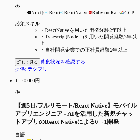
Next.js
React
ReactNative
Ruby on Rails
GCP
必須スキル
・
ReactNativeを用いた開発経験2年以上
・
Typescript(Node.js)を用いた開発経験3年以
上
・
自社開発企業での正社員経験2年以上
募集状況を確認する
詳しく見る
提供:
テクフリ
1,120,000
円
/月
【週5日/フルリモート/React Native】モバイル
アプリエンジニア - AIを活用した新規チャッ
トアプリのReact Nativeによる0→1開発
言語