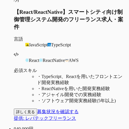
【React/ReactNative】スマートシティ向け制
御管理システム開発のフリーランス求人・案
件
言語
JavaScript
TypeScript
React
ReactNative
AWS
必須スキル
・
TypeScript、Reactを用いたフロントエン
ド開発実務経験
・
ReactNativeを用いた開発実務経験
・
アジャイル開発での実務経験
・
ソフトウェア開発実務経験(5年以上)
募集状況を確認する
詳しく見る
提供:
レバテックフリーランス
940,000
円