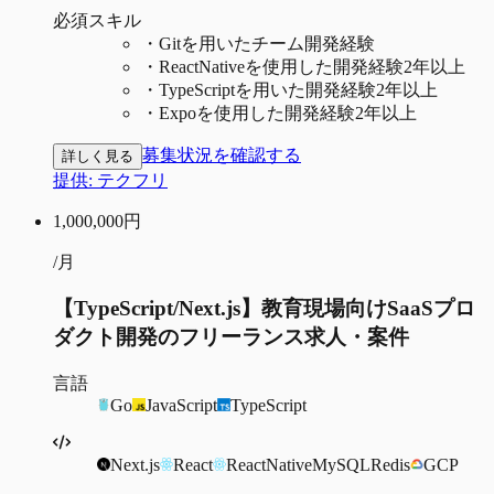
必須スキル
・
Gitを用いたチーム開発経験
・
ReactNativeを使用した開発経験2年以上
・
TypeScriptを用いた開発経験2年以上
・
Expoを使用した開発経験2年以上
募集状況を確認する
詳しく見る
提供:
テクフリ
1,000,000
円
/月
【TypeScript/Next.js】教育現場向けSaaSプロ
ダクト開発のフリーランス求人・案件
言語
Go
JavaScript
TypeScript
Next.js
React
ReactNative
MySQL
Redis
GCP