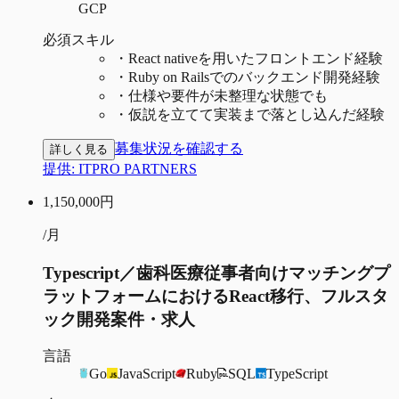
GCP
必須スキル
・
React nativeを用いたフロントエンド経験
・
Ruby on Railsでのバックエンド開発経験
・
仕様や要件が未整理な状態でも
・
仮説を立てて実装まで落とし込んだ経験
募集状況を確認する
詳しく見る
提供:
ITPRO PARTNERS
1,150,000
円
/月
Typescript／歯科医療従事者向けマッチングプ
ラットフォームにおけるReact移行、フルスタ
ック開発案件・求人
言語
Go
JavaScript
Ruby
SQL
TypeScript