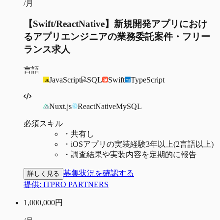
/月
【Swift/ReactNative】新規開発アプリにおけ
るアプリエンジニアの業務委託案件・フリー
ランス求人
言語
JavaScript
SQL
Swift
TypeScript
Nuxt.js
ReactNative
MySQL
必須スキル
・
共有し
・
iOSアプリの実装経験3年以上(2言語以上)
・
調査結果や実装内容を定期的に報告
募集状況を確認する
詳しく見る
提供:
ITPRO PARTNERS
1,000,000
円