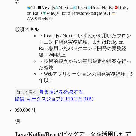
Gin
Next.js
Nuxt.js
React
ReactNative
Ruby
on Rails
Vue.js
Cloud Firestore
PostgreSQL
AWS
Firebase
必須スキル
・
React.js / Nuxt.js いずれかを用いたフロン
トエンド開発実務経験、またはRuby on
Railsを用いたバックエンド開発の実務経
験：2年以上
・
技術的観点からの意思決定や提案を行っ
た経験
・
Webアプリケーションの開発実務経験：5
年以上
募集状況を確認する
詳しく見る
提供:
ギークスジョブ(GEECHS JOB)
990,000
円
/月
Java/Kotlin/React/ビッグデータを活用したデ