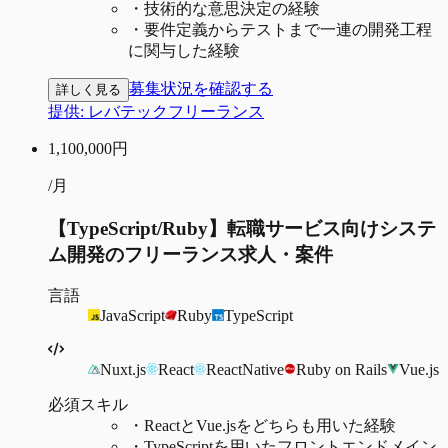
・
技術的な意思決定の経験
・
要件定義からテストまで一連の開発工程
に関与した経験
募集状況を確認する
詳しく見る
提供:
レバテックフリーランス
1,100,000
円
/月
【TypeScript/Ruby】転職サービス向けシステ
ム開発のフリーランス求人・案件
言語
JavaScript
Ruby
TypeScript
Nuxt.js
React
ReactNative
Ruby on Rails
Vue.js
必須スキル
・
ReactとVue.jsをどちらも用いた経験
・
TypeScriptを用いたフロントエンドメイン