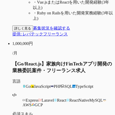
・
Vue.jsまたはReactを用いた開発経験(3年
以上)
・
Ruby on Railsを用いた開発実務経験(3年以
上)
募集状況を確認する
詳しく見る
提供:
レバテックフリーランス
1,000,000
円
/月
【Go/React.js】家族向けFinTechアプリ開発の
業務委託案件・フリーランス求人
言語
Go
JavaScript
PHP
SQL
TypeScript
Express
Laravel
React
ReactNative
MySQL
AWS
GCP
必須スキル