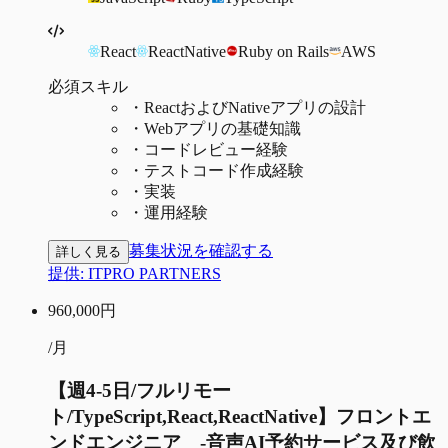
React
ReactNative
Ruby on Rails
AWS
必須スキル
・
ReactおよびNativeアプリの設計
・
Webアプリの基礎知識
・
コードレビュー経験
・
テストコード作成経験
・
実装
・
運用経験
募集状況を確認する
詳しく見る
提供:
ITPRO PARTNERS
960,000
円
/月
【週4-5日/フルリモー
ト/TypeScript,React,ReactNative】フロントエ
ンドエンジニア -音声AI予約サービス及び飲