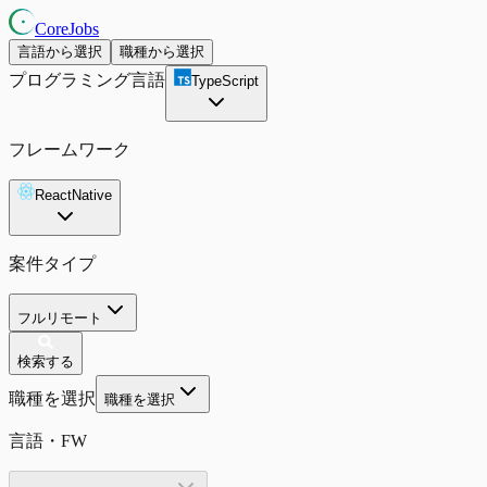
CoreJobs
言語から選択
職種から選択
プログラミング言語
TypeScript
フレームワーク
ReactNative
案件タイプ
フルリモート
検索する
職種を選択
職種を選択
言語・FW