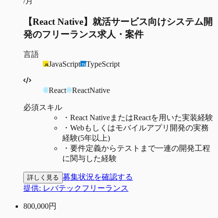
/月
【React Native】就活サービス向けシステム開
発のフリーランス求人・案件
言語
JavaScript
TypeScript
React
ReactNative
必須スキル
・
React NativeまたはReactを用いた実装経験
・
Webもしくはモバイルアプリ開発の実務
経験(5年以上)
・
要件定義からテストまで一連の開発工程
に関与した経験
募集状況を確認する
詳しく見る
提供:
レバテックフリーランス
800,000
円