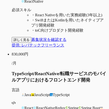
ReactNative
必須スキル
・
React Nativeを用いた実務経験(3年以上)
・
SwiftまたはKotlinを用いたネイティブア
プリ開発経験
・
toC向けプロダクト開発経験
募集状況を確認する
詳しく見る
提供:
レバテックフリーランス
830,000
円
/月
TypeScript/ReactNative/転職サービスのモバイ
ルアプリにおけるフロントエンド開発
言語
Java
JavaScript
TypeScript
React
ReactNative
Redux
Spring
Spring Boot