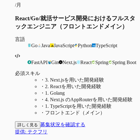
/月
React/Go/就活サービス開発におけるフルスタ
ックエンジニア（フロントエンドメイン）
言語
Go
Java
JavaScript
Python
TypeScript
FastAPI
Gin
Next.js
React
Spring
Spring Boot
必須スキル
・
3. Next.jsを用いた開発経験
・
2. Reactを用いた開発経験
・
1. Golang
・
4. Next.js のAppRouterを用いた開発経験
・
1. TypeScriptを用いた開発経験
・
フロントエンド（メイン）
募集状況を確認する
詳しく見る
提供:
テクフリ