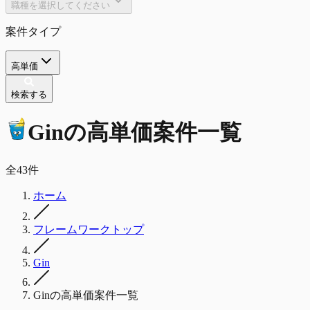
職種を選択してください
案件タイプ
高単価
検索する
Gin
の
高単価
案件一覧
全
43
件
ホーム
フレームワークトップ
Gin
Ginの高単価案件一覧