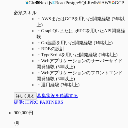
Gin
Next.js
React
PostgreSQL
Redis
AWS
GCP
必須スキル
・
AWSまたはGCPを用いた開発経験 (3年以
上)
・
GraphQL または gRPCを用いたAPI開発経
験
・
Go言語を用いた開発経験 (1年以上)
・
RDBの設計
・
TypeScriptを用いた開発経験 (1年以上)
・
Webアプリケーションのサーバーサイド
開発経験 (5年以上)
・
Webアプリケーションのフロントエンド
開発経験 (3年以上)
・
運用経験 (3年以上)
募集状況を確認する
詳しく見る
提供:
ITPRO PARTNERS
900,000
円
/月