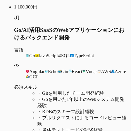
1,100,000
円
/月
Go/AI活用SaaSのWebアプリケーションにお
けるバックエンド開発
言語
Go
JavaScript
SQL
TypeScript
Angular
Echo
Gin
React
Vue.js
AWS
Azure
GCP
必須スキル
・
Gitを利用したチーム開発経験
・
Goを用いた1年以上のWebシステム開発
経験
・
RDBのスキーマ設計経験
・
プルリクエストによるコードレビュー経
験
・
単体テストコードの記述経験