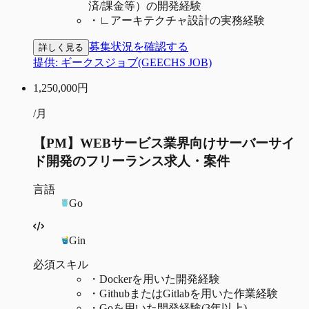
済/課金等）の開発経験
・
∟アーキテクチャ設計の実務経験
募集状況を確認する
詳しく見る
提供:
ギークスジョブ(GEECHS JOB)
1,250,000
円
/月
【PM】WEBサービス業界向けサーバーサイ
ド開発のフリーランス求人・案件
言語
Go
Gin
必須スキル
・
Dockerを用いた開発経験
・
GithubまたはGitlabを用いた作業経験
・
Goを用いた開発経験(3年以上)