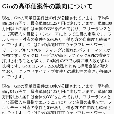
Gin
の
高単価
案件の動向について
現在、Ginの高単価案件は43件が公開されています。平均単
価は94万円で、最高単価は125万円に達しています。単価100
万円以上の案件は全体の33%を占めており、フリーランスと
して高収入を目指すエンジニアにとって注目の市場です。フ
ルリモート対応の案件も65%あり、働き方の自由度も確保さ
れています。 GinはGoの高速HTTPウェブフレームワーク
で、シンプルなAPIルーティングと優れたパフォーマンスが
特徴です。マイクロサービスや高トラフィックAPIの構築で
採用されることが多く、Go案件の中でも特に求人数が多い
技術です。Goエコシステムの成熟とともに採用企業が増え
ており、クラウドネイティブ案件との親和性の高さが評価さ
れています。
現在、Ginの高単価案件は43件が公開されています。平均単
価は94万円で、最高単価は125万円に達しています。単価100
万円以上の案件は全体の33%を占めており、フリーランスと
して高収入を目指すエンジニアにとって注目の市場です。フ
ルリモート対応の案件も65%あり、働き方の自由度も確保さ
れています。 GinはGoの高速HTTPウェブフレームワーク