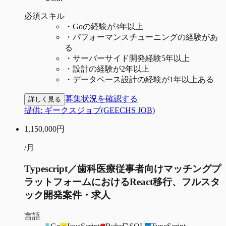
必須スキル
・
Goの経験が3年以上
・
パフォーマンスチューニングの経験があ
る
・
サーバーサイド開発経験5年以上
・
設計の経験が2年以上
・
データベース設計の経験が1年以上ある
募集状況を確認する
詳しく見る
提供:
ギークスジョブ(GEECHS JOB)
1,150,000
円
/月
Typescript／歯科医療従事者向けマッチングプ
ラットフォームにおけるReact移行、フルスタ
ック開発案件・求人
言語