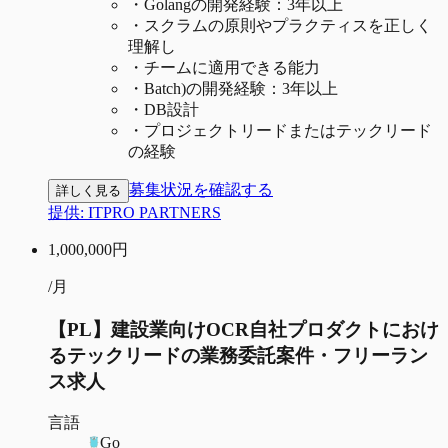
・
Golangの開発経験：3年以上
・
スクラムの原則やプラクティスを正しく
理解し
・
チームに適用できる能力
・
Batch)の開発経験：3年以上
・
DB設計
・
プロジェクトリードまたはテックリード
の経験
募集状況を確認する
詳しく見る
提供:
ITPRO PARTNERS
1,000,000
円
/月
【PL】建設業向けOCR自社プロダクトにおけ
るテックリードの業務委託案件・フリーラン
ス求人
言語
Go