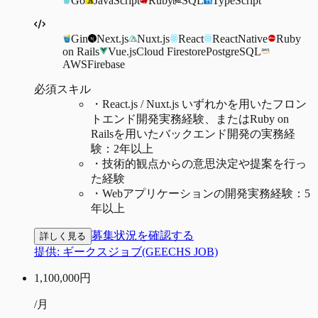
Go
JavaScript
Ruby
SQL
TypeScript
Gin
Next.js
Nuxt.js
React
ReactNative
Ruby
on Rails
Vue.js
Cloud Firestore
PostgreSQL
AWS
Firebase
必須スキル
・
React.js / Nuxt.js いずれかを用いたフロン
トエンド開発実務経験、またはRuby on
Railsを用いたバックエンド開発の実務経
験：2年以上
・
技術的観点からの意思決定や提案を行っ
た経験
・
Webアプリケーションの開発実務経験：5
年以上
募集状況を確認する
詳しく見る
提供:
ギークスジョブ(GEECHS JOB)
1,100,000
円
/月