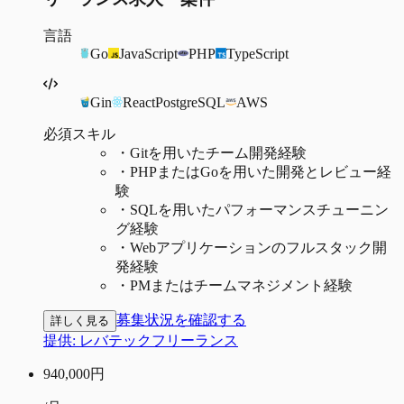
言語
Go
JavaScript
PHP
TypeScript
Gin
React
PostgreSQL
AWS
必須スキル
・
Gitを用いたチーム開発経験
・
PHPまたはGoを用いた開発とレビュー経
験
・
SQLを用いたパフォーマンスチューニン
グ経験
・
Webアプリケーションのフルスタック開
発経験
・
PMまたはチームマネジメント経験
募集状況を確認する
詳しく見る
提供:
レバテックフリーランス
940,000
円