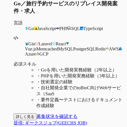
Go／旅行予約サービスのリプレイス開発案
件・求人
言語
Go
JavaScript
PHP
SQL
TypeScript
Gin
Laravel
React
Vue.js
Memcached
MySQL
PostgreSQL
Redis
AWS
Azure
GCP
必須スキル
・
Goを用いた開発実務経験（2年以上）
・
PHPを用いた開発実務経験（3年以上）
・
技術選定の経験
・
自社開発企業でのtoBtoC向けWebサービ
ス（SaaS
・
要件定義〜テストにおけるドキュメント
作成経験
募集状況を確認する
詳しく見る
提供:
ギークスジョブ(GEECHS JOB)