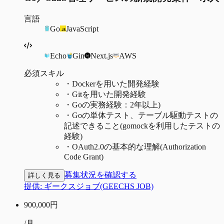
言語
Go
JavaScript
Echo
Gin
Next.js
AWS
必須スキル
・
Dockerを用いた開発経験​
・
Gitを用いた開発経験​
・
Goの実務経験：2年以上)
・
Goの単体テスト、テーブル駆動テストの
記述できること(gomockを利用したテストの
経験)​
・
OAuth2.0の基本的な理解(Authorization
Code Grant)​
募集状況を確認する
詳しく見る
提供:
ギークスジョブ(GEECHS JOB)
900,000
円
/月