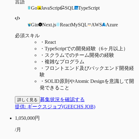
言語
Go
JavaScript
SQL
TypeScript
Gin
Next.js
React
MySQL
AWS
Azure
必須スキル
・
React
・
TypeScriptでの開発経験（6ヶ月以上）
・
スクラムでのチーム開発の経験
・
複雑なプログラム
・
フロントエンド及びバックエンド開発経
験
・
SOLID原則やAtomic Designを意識して開
発できること
募集状況を確認する
詳しく見る
提供:
ギークスジョブ(GEECHS JOB)
1,050,000
円
/月