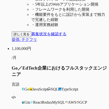
・
5年以上のWebアプリケーション開発
・
フレームワークを利用した開発
・
機能要件をもとに設計から実装まで独力
で完遂した経験
・
運用実務経験
募集状況を確認する
詳しく見る
提供:
テクフリ
1,100,000
円
/月
Go／EdTech企業におけるフルスタックエンジ
ニア
言語
Go
JavaScript
SQL
TypeScript
Gin
React
Redux
MySQL
AWS
GCP