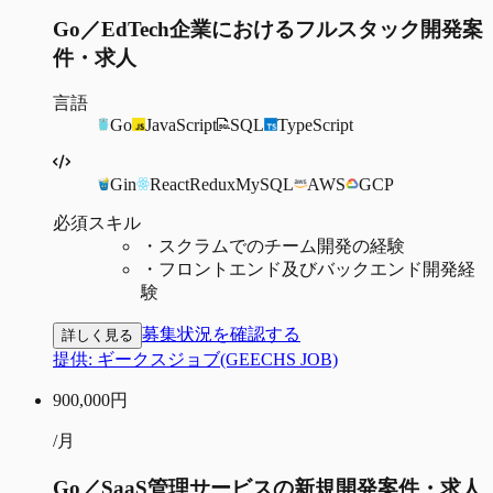
Go／EdTech企業におけるフルスタック開発案
件・求人
言語
Go
JavaScript
SQL
TypeScript
Gin
React
Redux
MySQL
AWS
GCP
必須スキル
・
スクラムでのチーム開発の経験
・
フロントエンド及びバックエンド開発経
験
募集状況を確認する
詳しく見る
提供:
ギークスジョブ(GEECHS JOB)
900,000
円
/月
Go／SaaS管理サービスの新規開発案件・求人