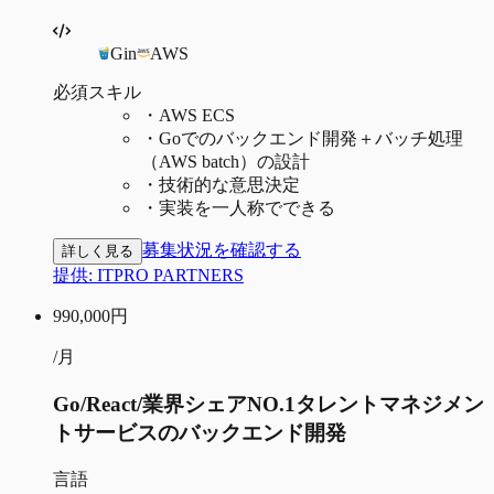
Gin
AWS
必須スキル
・
AWS ECS
・
Goでのバックエンド開発＋バッチ処理
（AWS batch）の設計
・
技術的な意思決定
・
実装を一人称でできる
募集状況を確認する
詳しく見る
提供:
ITPRO PARTNERS
990,000
円
/月
Go/React/業界シェアNO.1タレントマネジメン
トサービスのバックエンド開発
言語