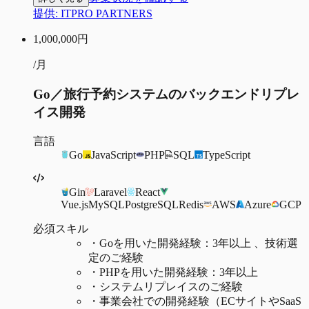
提供:
ITPRO PARTNERS
1,000,000
円
/月
Go／旅行予約システムのバックエンドリプレ
イス開発
言語
Go
JavaScript
PHP
SQL
TypeScript
Gin
Laravel
React
Vue.js
MySQL
PostgreSQL
Redis
AWS
Azure
GCP
必須スキル
・
Goを用いた開発経験：3年以上 、技術選
定のご経験
・
PHPを用いた開発経験：3年以上
・
システムリプレイスのご経験
・
事業会社での開発経験（ECサイトやSaaS