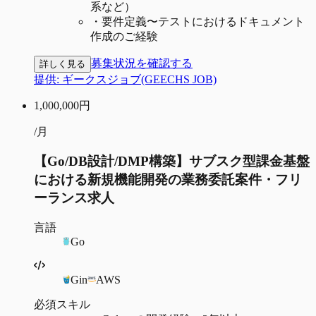
系など）
・
要件定義〜テストにおけるドキュメント
作成のご経験
募集状況を確認する
詳しく見る
提供:
ギークスジョブ(GEECHS JOB)
1,000,000
円
/月
【Go/DB設計/DMP構築】サブスク型課金基盤
における新規機能開発の業務委託案件・フリ
ーランス求人
言語
Go
Gin
AWS
必須スキル