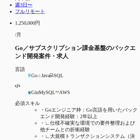
週3日〜
フルリモート
1,250,000
円
/月
Go／サブスクリプション課金基盤のバックエ
ンド開発案件・求人
言語
Go
Java
SQL
Gin
MySQL
AWS
必須スキル
・
Goエンジニア枠：Go言語を用いたバック
エンド開発経験：2年以上
・
∟仕様不確実な環境での要件整理および
他チームとの折衝経験
・
∟大規模トランザクションシステム（決