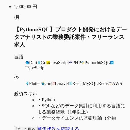
1,000,000
円
/月
【Python/SQL】プロダクト開発におけるデー
タアナリストの業務委託案件・フリーランス
求人
言語
Dart
Go
JavaScript
PHP
Python
SQL
TypeScript
Flutter
Gin
Laravel
React
MySQL
Redis
AWS
必須スキル
・
Python
・
SQLなどのデータ集計に利用する言語に
よる業務経験（1年以上）
・
データサイエンスの基礎理論（分類
募集状況を確認する
詳しく見る