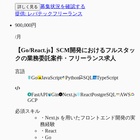
募集状況を確認する
詳しく見る
提供:
レバテックフリーランス
900,000
円
/月
【Go/React.js】SCM開発におけるフルスタッ
クの業務委託案件・フリーランス求人
言語
Go
JavaScript
Python
SQL
TypeScript
FastAPI
Gin
Next.js
React
PostgreSQL
AWS
GCP
必須スキル
・
Next.js を用いたフロントエンド開発の実
務経験
・
React
・
Go