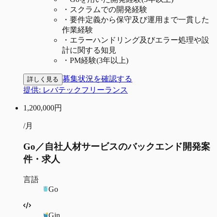
・
スクラムでの開発経験
・
要件定義から保守及び運用まで一貫した
作業経験
・
エラーハンドリング及びエラー処理や設
計に関する知見
・
PM経験(3年以上)
募集状況を確認する
詳しく見る
提供:
レバテックフリーランス
1,200,000
円
/月
Go／自社人材サービスのバックエンド開発案
件・求人
言語
Go
Gin