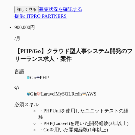
募集状況を確認する
詳しく見る
提供:
ITPRO PARTNERS
900,000
円
/月
【PHP/Go】クラウド型人事システム開発のフ
リーランス求人・案件
言語
Go
PHP
Gin
Laravel
MySQL
Redis
AWS
必須スキル
・
PHPUnitを使用したユニットテストの経
験
・
PHP(Laravel)を用いた開発経験(3年以上)
・
Goを用いた開発経験(1年以上)