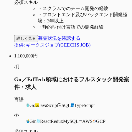
必須スキル
・
スクラムでのチーム開発の経験
・
フロントエンド及びバックエンド開発経
験：3年以上
・
静的型付け言語での開発経験
募集状況を確認する
詳しく見る
提供:
ギークスジョブ(GEECHS JOB)
1,100,000
円
/月
Go／EdTech領域におけるフルスタック開発案
件・求人
言語
Go
JavaScript
SQL
TypeScript
Gin
React
Redux
MySQL
AWS
GCP
必須スキル