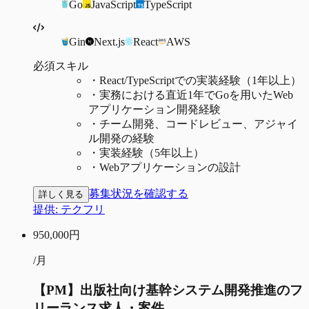
Go
JavaScript
TypeScript
Gin
Next.js
React
AWS
必須スキル
・
React/TypeScriptでの実装経験（1年以上）
・
実務における直近1年でGoを用いたWeb
アプリケーション開発経験
・
チーム開発、コードレビュー、アジャイ
ル開発の経験
・
実装経験（5年以上）
・
Webアプリケーションの設計
募集状況を確認する
詳しく見る
提供:
テクフリ
950,000
円
/月
【PM】出版社向け基幹システム開発推進のフ
リーランス求人・案件