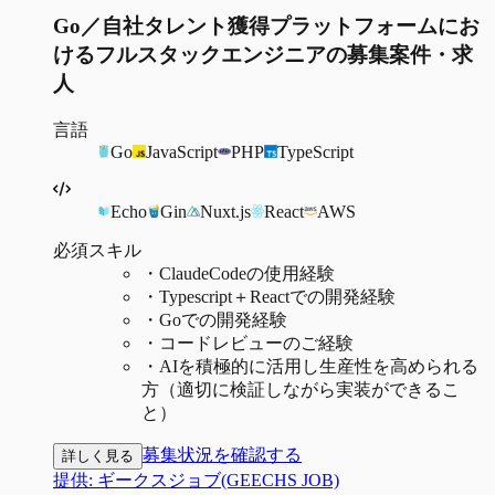
Go／自社タレント獲得プラットフォームにお
けるフルスタックエンジニアの募集案件・求
人
言語
Go
JavaScript
PHP
TypeScript
Echo
Gin
Nuxt.js
React
AWS
必須スキル
・
ClaudeCodeの使用経験
・
Typescript＋Reactでの開発経験
・
Goでの開発経験
・
コードレビューのご経験
・
AIを積極的に活用し生産性を高められる
方（適切に検証しながら実装ができるこ
と）
募集状況を確認する
詳しく見る
提供:
ギークスジョブ(GEECHS JOB)