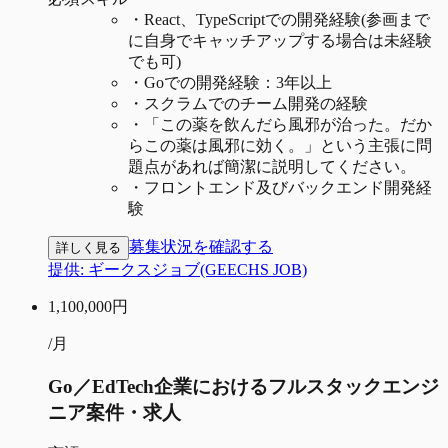
・
React、TypeScriptでの開発経験(参画まで
に自身でキャッチアップする場合は未経験
でも可)
・
Goでの開発経験：3年以上
・
スクラムでのチーム開発の経験
・
「この薬を飲んだら風邪が治った。だか
らこの薬は風邪に効く。」という主張に問
題点があれば簡潔に説明してください。
・
フロントエンド及びバックエンド開発経
験
募集状況を確認する
詳しく見る
提供:
ギークスジョブ(GEECHS JOB)
1,100,000
円
/月
Go／EdTech企業におけるフルスタックエンジ
ニア案件・求人