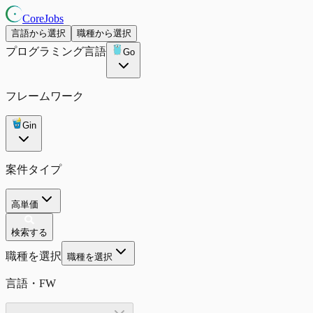
CoreJobs
言語から選択
職種から選択
プログラミング言語
Go
フレームワーク
Gin
案件タイプ
高単価
検索する
職種を選択
職種を選択
言語・FW