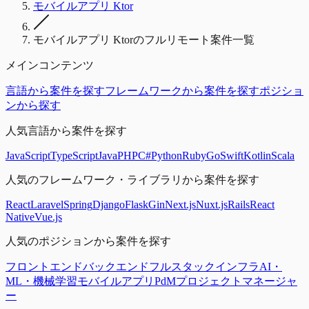
モバイルアプリ Ktor
モバイルアプリ Ktorのフルリモート案件一覧
メインコンテンツ
言語から案件を探す
フレームワークから案件を探す
ポジショ
ンから探す
人気言語から案件を探す
JavaScript
TypeScript
Java
PHP
C#
Python
Ruby
Go
Swift
Kotlin
Scala
人気のフレームワーク・ライブラリから案件を探す
React
Laravel
Spring
Django
Flask
Gin
Next.js
Nuxt.js
Rails
React
Native
Vue.js
人気のポジションから案件を探す
フロントエンド
バックエンド
フルスタック
インフラ
AI・
ML・機械学習
モバイルアプリ
PdM
プロジェクトマネージャ
ー