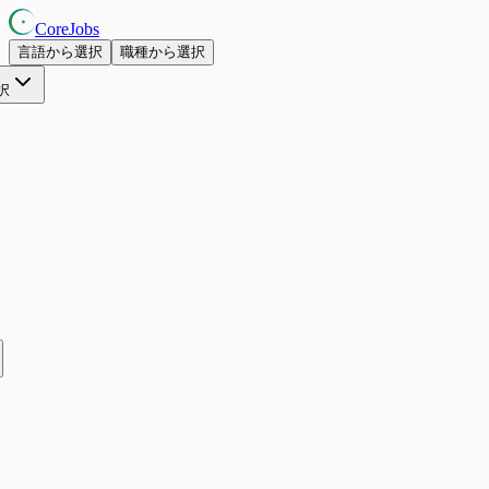
CoreJobs
言語から選択
職種から選択
択