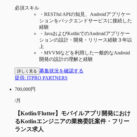
必須スキル
・
RESTful APIの知見、Androidアプリケー
ションをバックエンドサービスに接続した
経験
・
JavaおよびKotlinでのAndroidアプリケー
ションの設計・開発・リリース経験３年以
上
・
MVVMなどを利用した一般的なAndroid
開発の設計の理解と経験
募集状況を確認する
詳しく見る
提供:
ITPRO PARTNERS
700,000
円
/月
【Kotlin/Flutter】モバイルアプリ開発におけ
るKotlinエンジニアの業務委託案件・フリー
ランス求人