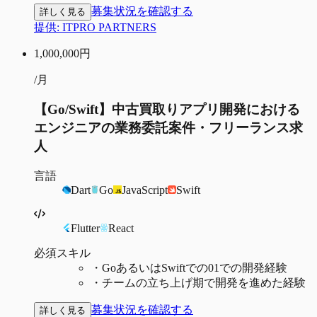
募集状況を確認する
詳しく見る
提供:
ITPRO PARTNERS
1,000,000
円
/月
【Go/Swift】中古買取りアプリ開発における
エンジニアの業務委託案件・フリーランス求
人
言語
Dart
Go
JavaScript
Swift
Flutter
React
必須スキル
・
GoあるいはSwiftでの01での開発経験
・
チームの立ち上げ期で開発を進めた経験
募集状況を確認する
詳しく見る