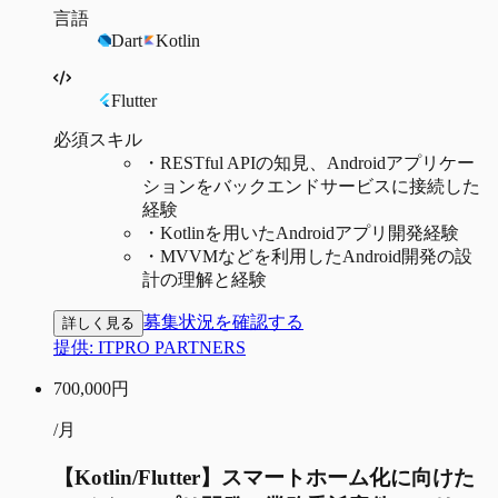
言語
Dart
Kotlin
Flutter
必須スキル
・
RESTful APIの知見、Androidアプリケー
ションをバックエンドサービスに接続した
経験
・
Kotlinを用いたAndroidアプリ開発経験
・
MVVMなどを利用したAndroid開発の設
計の理解と経験
募集状況を確認する
詳しく見る
提供:
ITPRO PARTNERS
700,000
円
/月
【Kotlin/Flutter】スマートホーム化に向けた