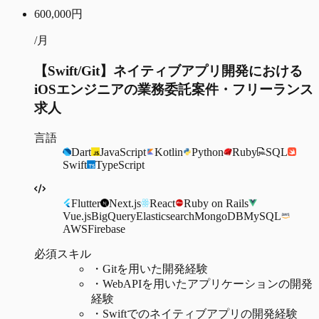
600,000
円
/月
【Swift/Git】ネイティブアプリ開発における
iOSエンジニアの業務委託案件・フリーランス
求人
言語
Dart
JavaScript
Kotlin
Python
Ruby
SQL
Swift
TypeScript
Flutter
Next.js
React
Ruby on Rails
Vue.js
BigQuery
Elasticsearch
MongoDB
MySQL
AWS
Firebase
必須スキル
・
Gitを用いた開発経験
・
WebAPIを用いたアプリケーションの開発
経験
・
Swiftでのネイティブアプリの開発経験