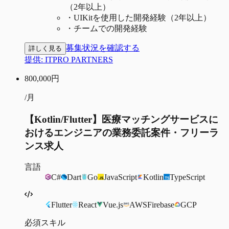
（2年以上）
・
UIKitを使用した開発経験（2年以上）
・
チームでの開発経験
募集状況を確認する
詳しく見る
提供:
ITPRO PARTNERS
800,000
円
/月
【Kotlin/Flutter】医療マッチングサービスに
おけるエンジニアの業務委託案件・フリーラ
ンス求人
言語
C#
Dart
Go
JavaScript
Kotlin
TypeScript
Flutter
React
Vue.js
AWS
Firebase
GCP
必須スキル