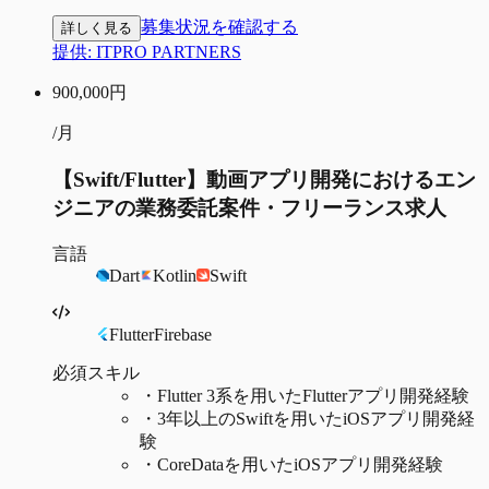
募集状況を確認する
詳しく見る
提供:
ITPRO PARTNERS
900,000
円
/月
【Swift/Flutter】動画アプリ開発におけるエン
ジニアの業務委託案件・フリーランス求人
言語
Dart
Kotlin
Swift
Flutter
Firebase
必須スキル
・
Flutter 3系を用いたFlutterアプリ開発経験
・
3年以上のSwiftを用いたiOSアプリ開発経
験
・
CoreDataを用いたiOSアプリ開発経験