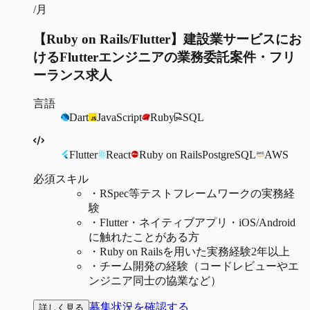
/月
【Ruby on Rails/Flutter】建設業サービスにお
けるFlutterエンジニアの業務委託案件・フリ
ーランス求人
言語
Dart
JavaScript
Ruby
SQL
Flutter
React
Ruby on Rails
PostgreSQL
AWS
必須スキル
・
RSpec等テストフレームワークの実務経
験
・
Flutter・ネイティブアプリ・iOS/Android
に触れたことがある方
・
Ruby on Railsを用いた実務経験2年以上
・
チーム開発の経験（コードレビューやエ
ンジニア同士の協業など）
募集状況を確認する
詳しく見る