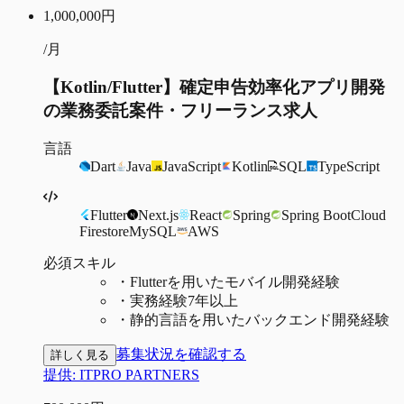
1,000,000
円
/月
【Kotlin/Flutter】確定申告効率化アプリ開発
の業務委託案件・フリーランス求人
言語
Dart
Java
JavaScript
Kotlin
SQL
TypeScript
Flutter
Next.js
React
Spring
Spring Boot
Cloud
Firestore
MySQL
AWS
必須スキル
・
Flutterを用いたモバイル開発経験
・
実務経験7年以上
・
静的言語を用いたバックエンド開発経験
募集状況を確認する
詳しく見る
提供:
ITPRO PARTNERS