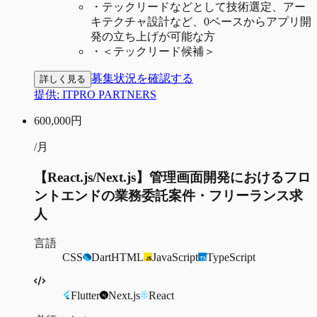
・
テックリードなどとして技術選定、アー
キテクチャ設計など、0ベースからアプリ開
発の立ち上げが可能な方
・
＜テックリード候補＞
募集状況を確認する
詳しく見る
提供:
ITPRO PARTNERS
600,000
円
/月
【React.js/Next.js】管理画面開発におけるフロ
ントエンドの業務委託案件・フリーランス求
人
言語
CSS
Dart
HTML
JavaScript
TypeScript
Flutter
Next.js
React