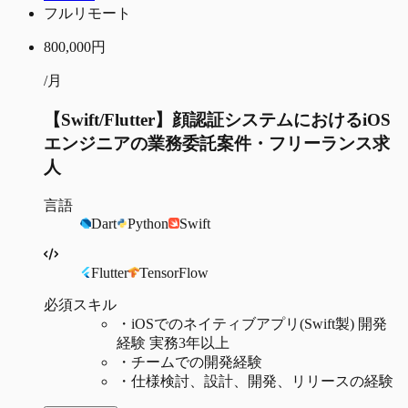
フルリモート
800,000
円
/月
【Swift/Flutter】顔認証システムにおけるiOS
エンジニアの業務委託案件・フリーランス求
人
言語
Dart
Python
Swift
Flutter
TensorFlow
必須スキル
・
iOSでのネイティブアプリ(Swift製) 開発
経験 実務3年以上
・
チームでの開発経験
・
仕様検討、設計、開発、リリースの経験