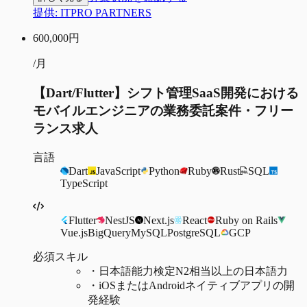
提供:
ITPRO PARTNERS
600,000
円
/月
【Dart/Flutter】シフト管理SaaS開発における
モバイルエンジニアの業務委託案件・フリー
ランス求人
言語
Dart
JavaScript
Python
Ruby
Rust
SQL
TypeScript
Flutter
NestJS
Next.js
React
Ruby on Rails
Vue.js
BigQuery
MySQL
PostgreSQL
GCP
必須スキル
・
日本語能力検定N2相当以上の日本語力
・
iOSまたはAndroidネイティブアプリの開
発経験