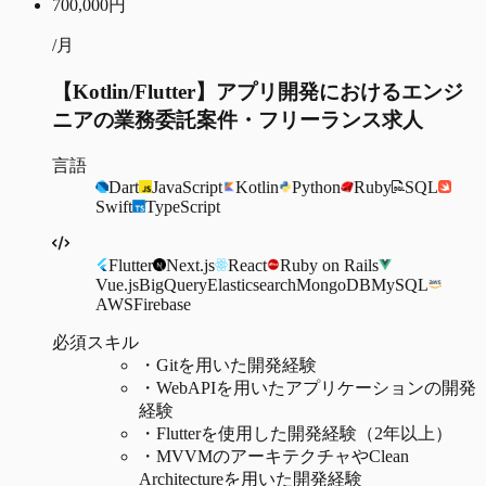
700,000
円
/月
【Kotlin/Flutter】アプリ開発におけるエンジ
ニアの業務委託案件・フリーランス求人
言語
Dart
JavaScript
Kotlin
Python
Ruby
SQL
Swift
TypeScript
Flutter
Next.js
React
Ruby on Rails
Vue.js
BigQuery
Elasticsearch
MongoDB
MySQL
AWS
Firebase
必須スキル
・
Gitを用いた開発経験
・
WebAPIを用いたアプリケーションの開発
経験
・
Flutterを使用した開発経験（2年以上）
・
MVVMのアーキテクチャやClean
Architectureを用いた開発経験