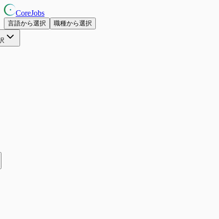
CoreJobs
言語から選択
職種から選択
択