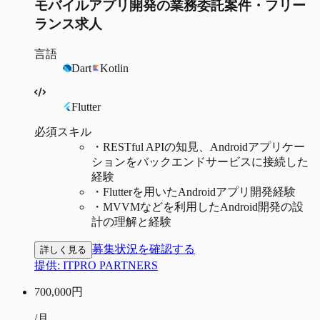
モバイルアプリ開発の業務委託案件・フリー
ランス求人
言語
Dart
Kotlin
Flutter
必須スキル
・
RESTful APIの知見、Androidアプリケー
ションをバックエンドサービスに接続した
経験
・
Flutterを用いたAndroidアプリ開発経験
・
MVVMなどを利用したAndroid開発の設
計の理解と経験
募集状況を確認する
詳しく見る
提供:
ITPRO PARTNERS
700,000
円
/月