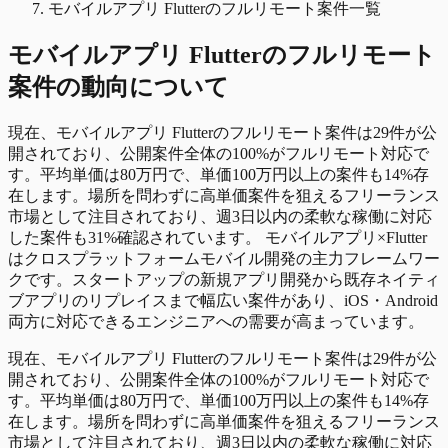
モバイルアプリ Flutterのフルリモート案件一覧
モバイルアプリ Flutter
の
フルリモート
案件の動向について
現在、モバイルアプリ Flutterのフルリモート案件は29件が公
開されており、公開案件全体の100%がフルリモート対応で
す。平均単価は80万円で、単価100万円以上の案件も14%存
在します。場所を問わずに高単価案件を狙えるフリーランス
市場として注目されており、週3日以内の柔軟な稼働に対応
した案件も31%確認されています。 モバイルアプリ×Flutter
はクロスプラットフォームモバイル開発の主力フレームワー
クです。スタートアップの新規アプリ開発から既存ネイティ
ブアプリのリプレイスまで幅広い案件があり、iOS・Android
両方に対応できるエンジニアへの需要が高まっています。
現在、モバイルアプリ Flutterのフルリモート案件は29件が公
開されており、公開案件全体の100%がフルリモート対応で
す。平均単価は80万円で、単価100万円以上の案件も14%存
在します。場所を問わずに高単価案件を狙えるフリーランス
市場として注目されており、週3日以内の柔軟な稼働に対応