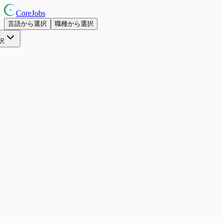
CoreJobs
言語から選択
職種から選択
択