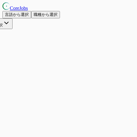
CoreJobs
言語から選択
職種から選択
択