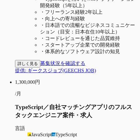
開発経験（5年以上）
・
フリーランス経験2年以上
・
向上への寄与経験
・
日本語での流暢なビジネスコミュニケー
ション（目安：日本在住10年以上）
・
コードレビューを通じた品質維持
・
スタートアップ企業での開発経験
・
体系的なソフトウェア設計の知見
募集状況を確認する
詳しく見る
提供:
ギークスジョブ(GEECHS JOB)
1,300,000
円
/月
TypeScript／自社マッチングアプリのフルス
タックエンジニア案件・求人
言語
JavaScript
TypeScript