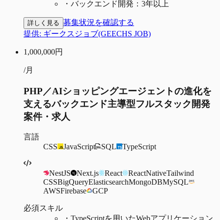
・
バックエンド開発：3年以上
募集状況を確認する
詳しく見る
提供:
ギークスジョブ(GEECHS JOB)
1,000,000
円
/月
PHP／AIショッピングエージェントの進化を
支えるバックエンド主導型フルスタック開発
案件・求人
言語
CSS
JavaScript
SQL
TypeScript
NestJS
Next.js
React
ReactNative
Tailwind
CSS
BigQuery
Elasticsearch
MongoDB
MySQL
AWS
Firebase
GCP
必須スキル
・
TypeScriptを用いたWebアプリケーション