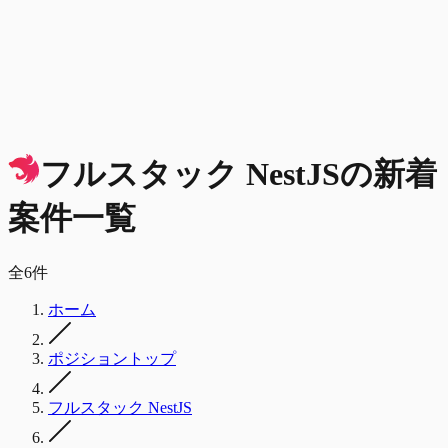
フルスタック NestJS
の
新着
案件一覧
全
6
件
ホーム
ポジショントップ
フルスタック NestJS