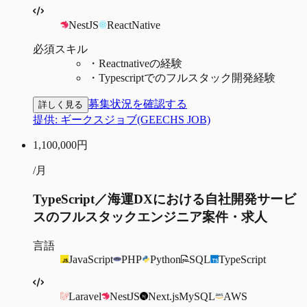
NestJS
ReactNative
必須スキル
・
Reactnativeの経験
・
Typescriptでのフルスタック開発経験
募集状況を確認する
詳しく見る
提供:
ギークスジョブ(GEECHS JOB)
1,100,000
円
/月
TypeScript／海運DXにおける自社開発サービ
スのフルスタックエンジニア案件・求人
言語
JavaScript
PHP
Python
SQL
TypeScript
Laravel
NestJS
Next.js
MySQL
AWS