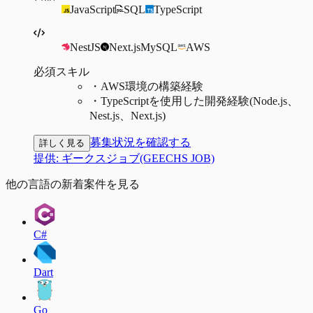
JavaScript
SQL
TypeScript
NestJS
Next.js
MySQL
AWS
必須スキル
・
AWS環境の構築経験
・
TypeScriptを使用した開発経験(Node.js、
Nest.js、Next.js)
募集状況を確認する
詳しく見る
提供:
ギークスジョブ(GEECHS JOB)
他の言語の新着案件を見る
C#
Dart
Go