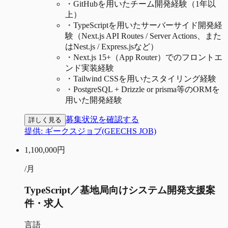
・
GitHubを用いたチーム開発経験（1年以
上）
・
TypeScriptを用いたサーバーサイド開発経
験（Next.js API Routes / Server Actions、また
はNest.js / Express.jsなど）
・
Next.js 15+（App Router）でのフロントエ
ンド実装経験
・
Tailwind CSSを用いたスタイリング経験
・
PostgreSQL + Drizzle or prisma等のORMを
用いた開発経験
募集状況を確認する
詳しく見る
提供:
ギークスジョブ(GEECHS JOB)
1,100,000
円
/月
TypeScript／基地局向けシステム開発支援案
件・求人
言語