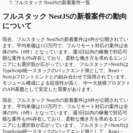
フルスタック NestJSの新着案件一覧
フルスタック NestJS
の
新着
案件の動向
について
現在、フルスタック NestJSの新着案件は6件が公開されてい
ます。平均単価は113万円で、フルリモート対応の案件は全
体の0%（0件）となっています。週3日以内の稼働で対応可
能な案件も0%存在しており、柔軟な働き方を求めるエンジ
ニアにも選択肢が広がっています。 フルスタック×NestJSは
TypeScript統一スタックのバックエンド側として、React・
Next.jsフロントエンドとの組み合わせで採用されています。
モジュール構成による拡張性が高く、中〜大規模プロダクト
のAPI基盤として安定した需要があります。
現在、フルスタック NestJSの新着案件は6件が公開されてい
ます。平均単価は113万円で、フルリモート対応の案件は全
体の0%（0件）となっています。週3日以内の稼働で対応可
能な案件も0%存在しており、柔軟な働き方を求めるエンジ
ニアにも選択肢が広がっています。 フルスタック×NestJSは
TypeScript統一スタックのバックエンド側として、React・