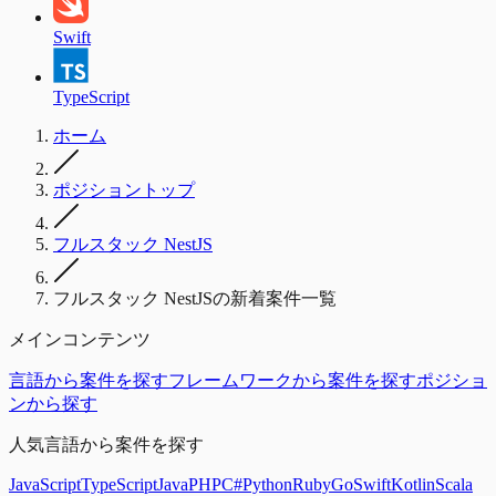
Swift
TypeScript
ホーム
ポジショントップ
フルスタック NestJS
フルスタック NestJSの新着案件一覧
メインコンテンツ
言語から案件を探す
フレームワークから案件を探す
ポジショ
ンから探す
人気言語から案件を探す
JavaScript
TypeScript
Java
PHP
C#
Python
Ruby
Go
Swift
Kotlin
Scala