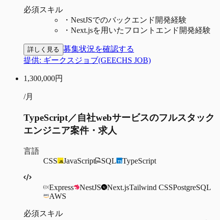
必須スキル
・
NestJSでのバックエンド開発経験
・
Next.jsを用いたフロントエンド開発経験
募集状況を確認する
詳しく見る
提供:
ギークスジョブ(GEECHS JOB)
1,300,000
円
/月
TypeScript／自社webサービスのフルスタック
エンジニア案件・求人
言語
CSS
JavaScript
SQL
TypeScript
Express
NestJS
Next.js
Tailwind CSS
PostgreSQL
AWS
必須スキル