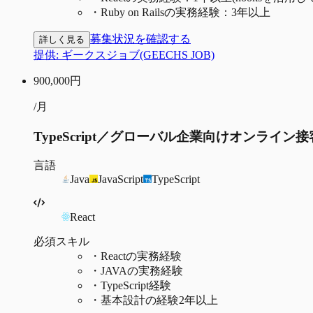
・
Ruby on Railsの実務経験：3年以上
募集状況を確認する
詳しく見る
提供:
ギークスジョブ(GEECHS JOB)
900,000
円
/月
TypeScript／グローバル企業向けオンラ
言語
Java
JavaScript
TypeScript
React
必須スキル
・
Reactの実務経験
・
JAVAの実務経験
・
TypeScript経験
・
基本設計の経験2年以上