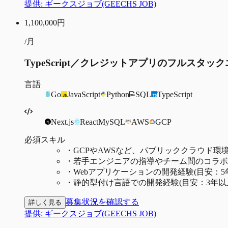
提供:
ギークスジョブ(GEECHS JOB)
1,100,000
円
/月
TypeScript／クレジットアプリのフルスタ
言語
Go
JavaScript
Python
SQL
TypeScript
Next.js
React
MySQL
AWS
GCP
必須スキル
・
GCPやAWSなど、パブリッククラウド環
・
若手エンジニアの指導やチーム間のコラボ
・
Webアプリケーションの開発経験(目安：5
・
静的型付け言語での開発経験(目安：3年以
募集状況を確認する
詳しく見る
提供:
ギークスジョブ(GEECHS JOB)