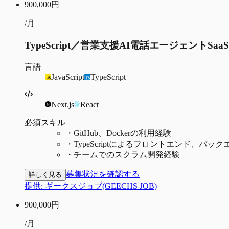
900,000
円
/月
TypeScript／営業支援AI電話エージェントS
言語
JavaScript
TypeScript
Next.js
React
必須スキル
・
GitHub、Dockerの利用経験
・
TypeScriptによるフロントエンド、バ
・
チームでのスクラム開発経験
募集状況を確認する
詳しく見る
提供:
ギークスジョブ(GEECHS JOB)
900,000
円
/月