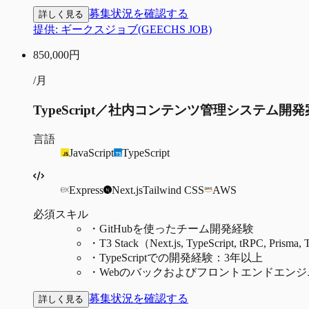
募集状況を確認する
詳しく見る
提供:
ギークスジョブ(GEECHS JOB)
850,000
円
/月
TypeScript／社内コンテンツ管理システム開
言語
JavaScript
TypeScript
Express
Next.js
Tailwind CSS
AWS
必須スキル
・
GitHubを使ったチーム開発経験
・
T3 Stack（Next.js, TypeScript, tRPC, P
・
TypeScriptでの開発経験：3年以上
・
Webのバックおよびフロントエンドエン
募集状況を確認する
詳しく見る