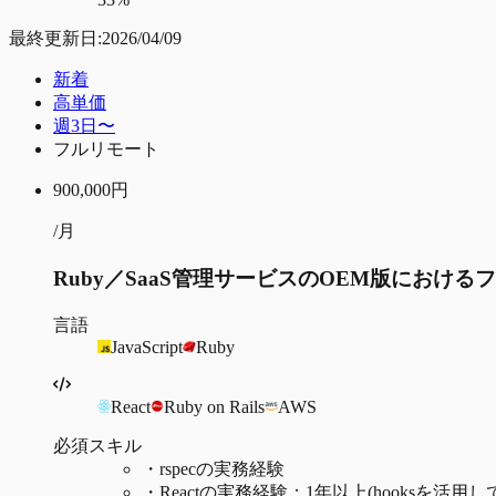
最終更新日:
2026/04/09
新着
高単価
週3日〜
フルリモート
900,000
円
/月
Ruby／SaaS管理サービスのOEM版におけ
言語
JavaScript
Ruby
React
Ruby on Rails
AWS
必須スキル
・
rspecの実務経験
・
Reactの実務経験：1年以上(hooksを活用