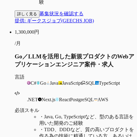
験
募集状況を確認する
詳しく見る
提供:
ギークスジョブ(GEECHS JOB)
1,300,000
円
/月
Go／LLMを活用した新規プロダクトのWebア
プリケーションエンジニア案件・求人
言語
C#
Go
Java
JavaScript
SQL
TypeScript
.NET
Next.js
React
PostgreSQL
AWS
必須スキル
・
Java, Go, TypeScriptなど、型のある言語を
用いた開発のご経験
・
TDD、DDDなど、質の高いプロダクトを
作る為の技術に精通している方、あるいは