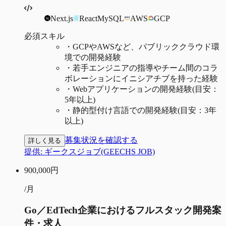
Next.js
React
MySQL
AWS
GCP
必須スキル
・
GCPやAWSなど、パブリッククラウド環
境での開発経験
・
若手エンジニアの指導やチーム間のコラ
ボレーションにイニシアチブを持った経験
・
Webアプリケーションの開発経験(目安：
5年以上)
・
静的型付け言語での開発経験(目安：3年
以上)
募集状況を確認する
詳しく見る
提供:
ギークスジョブ(GEECHS JOB)
900,000
円
/月
Go／EdTech企業におけるフルスタック開発案
件・求人