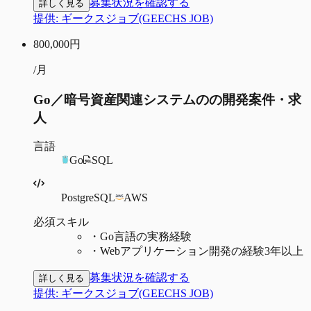
募集状況を確認する
詳しく見る
提供:
ギークスジョブ(GEECHS JOB)
800,000
円
/月
Go／暗号資産関連システムのの開発案件・求
人
言語
Go
SQL
PostgreSQL
AWS
必須スキル
・
Go言語の実務経験
・
Webアプリケーション開発の経験3年以上
募集状況を確認する
詳しく見る
提供:
ギークスジョブ(GEECHS JOB)