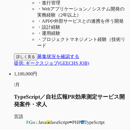
・
進行管理
・
Webアプリケーション／システム開発の
実務経験（2年以上）
・
APIや外部サービスとの連携を伴う開発
・
設計経験
・
運用経験
・
プロジェクトマネジメント経験（技術リ
ード
募集状況を確認する
詳しく見る
提供:
ギークスジョブ(GEECHS JOB)
1,100,000
円
/月
TypeScript／自社広報PR効果測定サービス開
発案件・求人
言語
Go
Java
JavaScript
PHP
TypeScript