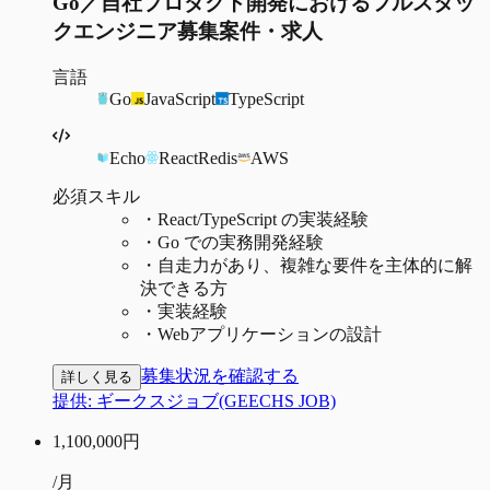
Go／自社プロダクト開発におけるフルスタッ
クエンジニア募集案件・求人
言語
Go
JavaScript
TypeScript
Echo
React
Redis
AWS
必須スキル
・
React/TypeScript の実装経験
・
Go での実務開発経験
・
自走力があり、複雑な要件を主体的に解
決できる方
・
実装経験
・
Webアプリケーションの設計
募集状況を確認する
詳しく見る
提供:
ギークスジョブ(GEECHS JOB)
1,100,000
円
/月