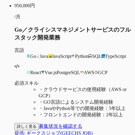
950,000
円
/月
Go／クライシスマネジメントサービスのフル
スタック開発業務
言語
Go
Java
JavaScript
Python
SQL
TypeScript
React
Vue.js
PostgreSQL
AWS
GCP
必須スキル
・
クラウドサービスの使用経験（AWS or
GCP）
・
GO言語によるシステム開発経験
・
JavaやPython等での開発経験：5年以上
・
フロントエンドの開発経験：2年以上
募集状況を確認する
詳しく見る
提供:
ギークスジョブ(GEECHS JOB)