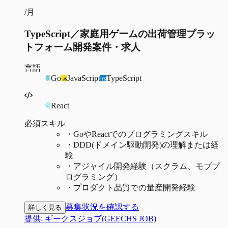
/月
TypeScript／家庭用ゲームの出荷管理プラッ
トフォーム開発案件・求人
言語
Go
JavaScript
TypeScript
React
必須スキル
・
GoやReactでのプログラミングスキル
・
DDD(ドメイン駆動開発)の理解または経
験
・
アジャイル開発経験（スクラム、モブプ
ログラミング）
・
プロダクト品質での量産開発経験
募集状況を確認する
詳しく見る
提供:
ギークスジョブ(GEECHS JOB)