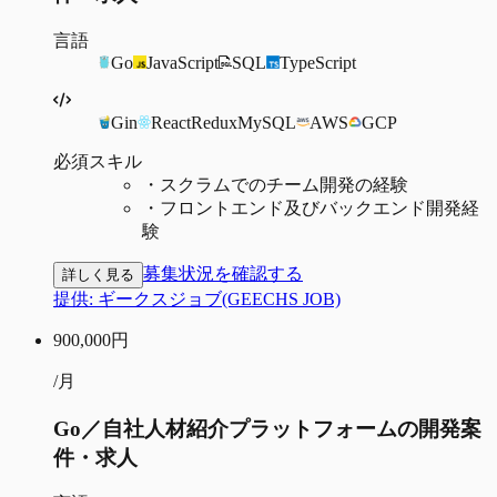
言語
Go
JavaScript
SQL
TypeScript
Gin
React
Redux
MySQL
AWS
GCP
必須スキル
・
スクラムでのチーム開発の経験
・
フロントエンド及びバックエンド開発経
験
募集状況を確認する
詳しく見る
提供:
ギークスジョブ(GEECHS JOB)
900,000
円
/月
Go／自社人材紹介プラットフォームの開発案
件・求人