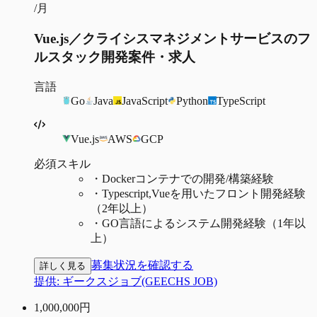
/月
Vue.js／クライシスマネジメントサービスのフ
ルスタック開発案件・求人
言語
Go
Java
JavaScript
Python
TypeScript
Vue.js
AWS
GCP
必須スキル
・
Dockerコンテナでの開発/構築経験
・
Typescript,Vueを用いたフロント開発経験
（2年以上）
・
GO言語によるシステム開発経験（1年以
上）
募集状況を確認する
詳しく見る
提供:
ギークスジョブ(GEECHS JOB)
1,000,000
円