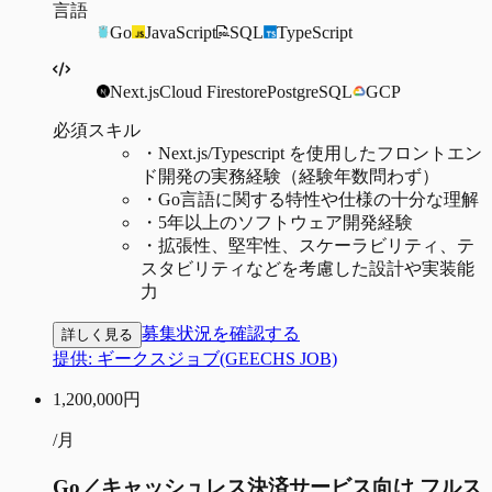
言語
Go
JavaScript
SQL
TypeScript
Next.js
Cloud Firestore
PostgreSQL
GCP
必須スキル
・
Next.js/Typescript を使用したフロントエン
ド開発の実務経験（経験年数問わず）
・
Go言語に関する特性や仕様の十分な理解
・
5年以上のソフトウェア開発経験
・
拡張性、堅牢性、スケーラビリティ、テ
スタビリティなどを考慮した設計や実装能
力
募集状況を確認する
詳しく見る
提供:
ギークスジョブ(GEECHS JOB)
1,200,000
円
/月
Go／キャッシュレス決済サービス向け フルス