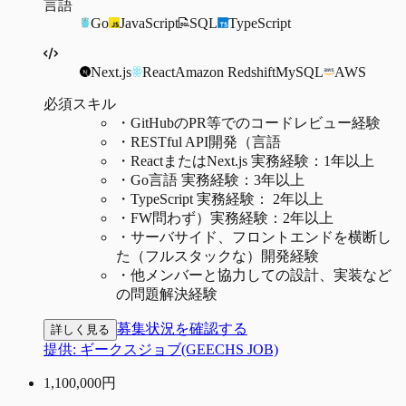
言語
Go
JavaScript
SQL
TypeScript
Next.js
React
Amazon Redshift
MySQL
AWS
必須スキル
・
GitHubのPR等でのコードレビュー経験
・
RESTful API開発（言語
・
ReactまたはNext.js 実務経験：1年以上
・
Go言語 実務経験：3年以上
・
TypeScript 実務経験： 2年以上
・
FW問わず）実務経験：2年以上
・
サーバサイド、フロントエンドを横断し
た（フルスタックな）開発経験
・
他メンバーと協力しての設計、実装など
の問題解決経験
募集状況を確認する
詳しく見る
提供:
ギークスジョブ(GEECHS JOB)
1,100,000
円