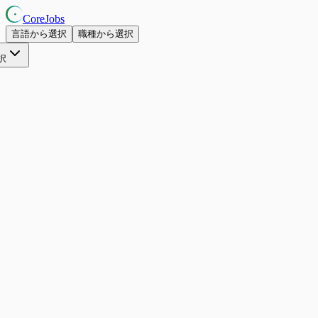
CoreJobs
言語から選択
職種から選択
択