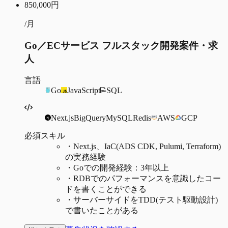
850,000
円
/月
Go／ECサービス フルスタック開発案件・求
人
言語
Go
JavaScript
SQL
Next.js
BigQuery
MySQL
Redis
AWS
GCP
必須スキル
・
Next.js、IaC(ADS CDK, Pulumi, Terraform)
の実務経験
・
Goでの開発経験：3年以上
・
RDBでのパフォーマンスを意識したコー
ドを書くことができる
・
サーバーサイドをTDD(テスト駆動設計)
で書いたことがある