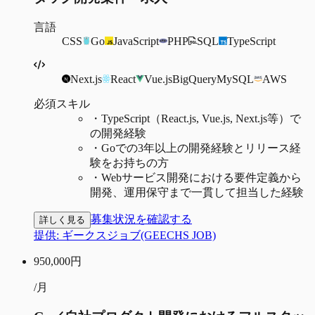
言語
CSS
Go
JavaScript
PHP
SQL
TypeScript
Next.js
React
Vue.js
BigQuery
MySQL
AWS
必須スキル
・
TypeScript（React.js, Vue.js, Next.js等）で
の開発経験
・
Goでの3年以上の開発経験とリリース経
験をお持ちの方
・
Webサービス開発における要件定義から
開発、運用保守まで一貫して担当した経験
募集状況を確認する
詳しく見る
提供:
ギークスジョブ(GEECHS JOB)
950,000
円
/月