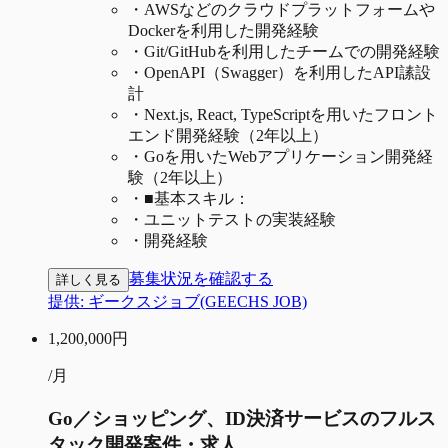
・
AWSなどのクラウドプラットフォームや
Dockerを利用した開発経験
・
Git/GitHubを利用したチームでの開発経験
・
OpenAPI（Swagger）を利用したAPI䛾設
計
・
Next.js, React, TypeScriptを用いたフロント
エンド開発経験（2年以上）
・
Goを用いたWebアプリケーション開発経
験（2年以上）
・
■基本スキル：
・
ユニットテストの実装経験
・
開発経験
募集状況を確認する
詳しく見る
提供:
ギークスジョブ(GEECHS JOB)
1,200,000
円
/月
Go／ショッピング、ID決済サービスのフルス
タック開発案件・求人