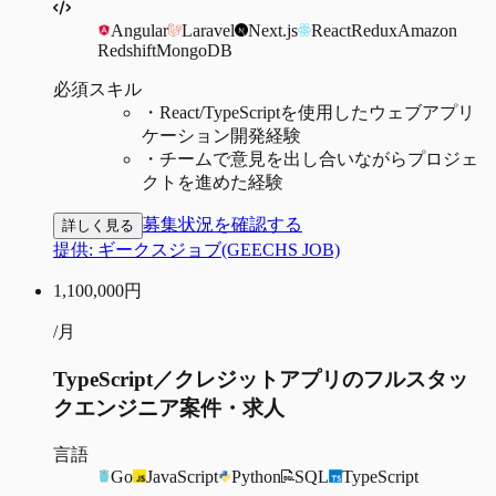
Angular
Laravel
Next.js
React
Redux
Amazon
Redshift
MongoDB
必須スキル
・
React/TypeScriptを使用したウェブアプリ
ケーション開発経験
・
チームで意見を出し合いながらプロジェ
クトを進めた経験
募集状況を確認する
詳しく見る
提供:
ギークスジョブ(GEECHS JOB)
1,100,000
円
/月
TypeScript／クレジットアプリのフルスタッ
クエンジニア案件・求人
言語
Go
JavaScript
Python
SQL
TypeScript