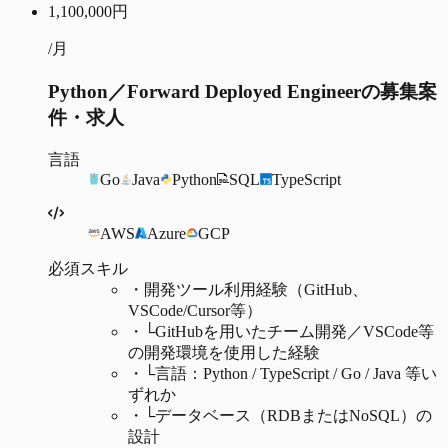
1,100,000
円
/月
Python／Forward Deployed Engineerの募集案
件・求人
言語
Go
Java
Python
SQL
TypeScript
AWS
Azure
GCP
必須スキル
・
開発ツール利用経験（GitHub、
VSCode/Cursor等）
・
└GitHubを用いたチーム開発／VSCode等
の開発環境を使用した経験
・
└言語：Python / TypeScript / Go / Java 等い
ずれか
・
└データベース（RDBまたはNoSQL）の
設計