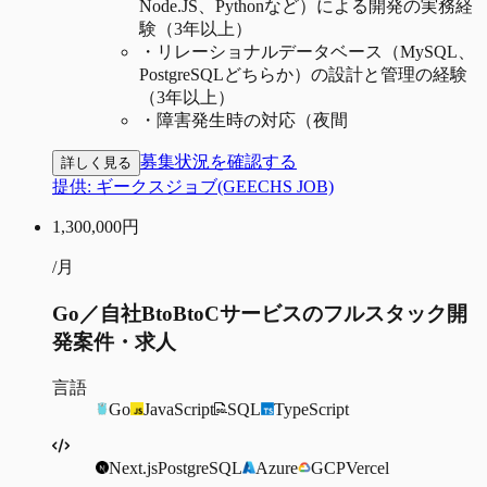
Node.JS、Pythonなど）による開発の実務経
験（3年以上）
・
リレーショナルデータベース（MySQL、
PostgreSQLどちらか）の設計と管理の経験
（3年以上）
・
障害発生時の対応（夜間
募集状況を確認する
詳しく見る
提供:
ギークスジョブ(GEECHS JOB)
1,300,000
円
/月
Go／自社BtoBtoCサービスのフルスタック開
発案件・求人
言語
Go
JavaScript
SQL
TypeScript
Next.js
PostgreSQL
Azure
GCP
Vercel