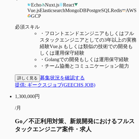
Echo
Nuxt.js
React
Vue.js
Elasticsearch
MongoDB
PostgreSQL
Redis
AWS
GCP
必須スキル
・
フロントエンドエンジニアもしくはフル
スタックエンジニアとしての3年以上の実務
経験Vue.js もしくは類似の技術での開発も
しくは運用保守経験
・
Golangでの開発もしくは運用保守経験
・
チーム協働とコミュニケーション能力
募集状況を確認する
詳しく見る
提供:
ギークスジョブ(GEECHS JOB)
1,300,000
円
/月
Go／不正利用対策、新規開発におけるフルス
タックエンジニア案件・求人