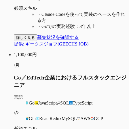
必須スキル
・
Claude Codeを使って実装のベースを作れ
る方
・
Goでの実務経験：3年以上
募集状況を確認する
詳しく見る
提供:
ギークスジョブ(GEECHS JOB)
1,100,000
円
/月
Go／EdTech企業におけるフルスタックエンジ
ニア
言語
Go
JavaScript
SQL
TypeScript
Gin
React
Redux
MySQL
AWS
GCP
必須スキル