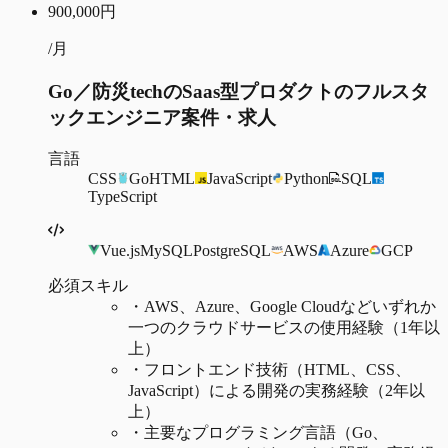
900,000
円
/月
Go／防災techのSaas型プロダクトのフルスタ
ックエンジニア案件・求人
言語
CSS
Go
HTML
JavaScript
Python
SQL
TypeScript
Vue.js
MySQL
PostgreSQL
AWS
Azure
GCP
必須スキル
・
AWS、Azure、Google Cloudなどいずれか
一つのクラウドサービスの使用経験（1年以
上）
・
フロントエンド技術（HTML、CSS、
JavaScript）による開発の実務経験（2年以
上）
・
主要なプログラミング言語（Go、