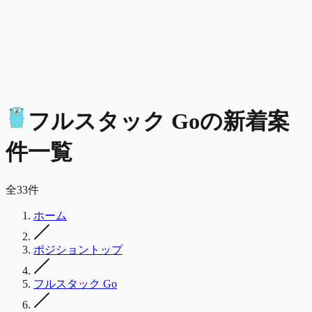
フルスタック Go
の
新着
案
件一覧
全
33
件
ホーム
ポジショントップ
フルスタック Go