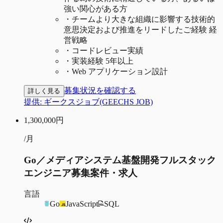
強い関心がある方
・
チームより大きな組織に影響する技術的
意思決定および推進をリードしたご経験 経
営戦略
・
コードレビュー実績
・
実装経験 5年以上
・
Web アプリケーション設計
募集状況を確認する
詳しく見る
提供:
ギークスジョブ(GEECHS JOB)
1,300,000
円
/月
Go／メディアシステム基盤開発フルスタック
エンジニア募集案件・求人
言語
Go
JavaScript
SQL