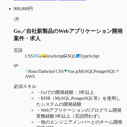
900,000
円
/月
Go／自社新製品のWebアプリケーション開発
案件・求人
言語
CSS
Go
JavaScript
SQL
TypeScript
React
Tailwind CSS
Vue.js
MySQL
PostgreSQL
AWS
必須スキル
・
Goでの開発経験：3年以上
・
RDB（MySQL,PostgreSQL等）を使用し
たシステムの開発経験
・
Webアプリケーションのプログラム開発
実務経験3年以上（言語問わず）
・
他のエンジニアメンバーとのチーム開発