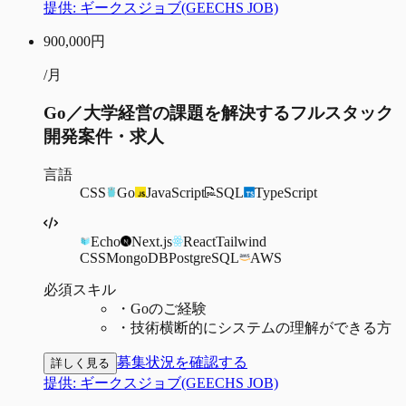
提供:
ギークスジョブ(GEECHS JOB)
900,000
円
/月
Go／大学経営の課題を解決するフルスタック
開発案件・求人
言語
CSS
Go
JavaScript
SQL
TypeScript
Echo
Next.js
React
Tailwind
CSS
MongoDB
PostgreSQL
AWS
必須スキル
・
Goのご経験
・
技術横断的にシステムの理解ができる方
募集状況を確認する
詳しく見る
提供:
ギークスジョブ(GEECHS JOB)