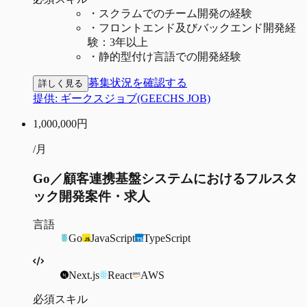
・
スクラムでのチーム開発の経験
・
フロントエンド及びバックエンド開発経
験：3年以上
・
静的型付け言語での開発経験
募集状況を確認する
詳しく見る
提供:
ギークスジョブ(GEECHS JOB)
1,000,000
円
/月
Go／顧客連携基盤システムにおけるフルスタ
ック開発案件・求人
言語
Go
JavaScript
TypeScript
Next.js
React
AWS
必須スキル