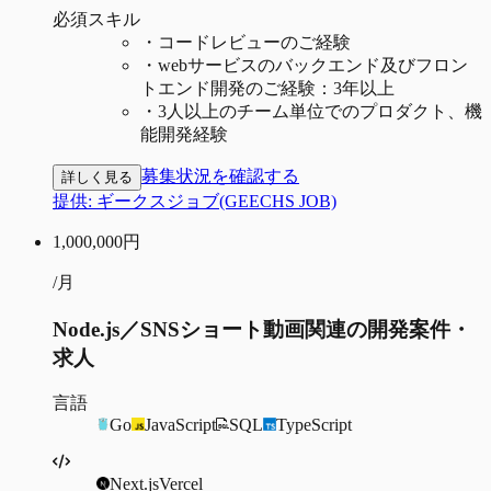
必須スキル
・
コードレビューのご経験
・
webサービスのバックエンド及びフロン
トエンド開発のご経験：3年以上
・
3人以上のチーム単位でのプロダクト、機
能開発経験
募集状況を確認する
詳しく見る
提供:
ギークスジョブ(GEECHS JOB)
1,000,000
円
/月
Node.js／SNSショート動画関連の開発案件・
求人
言語
Go
JavaScript
SQL
TypeScript
Next.js
Vercel