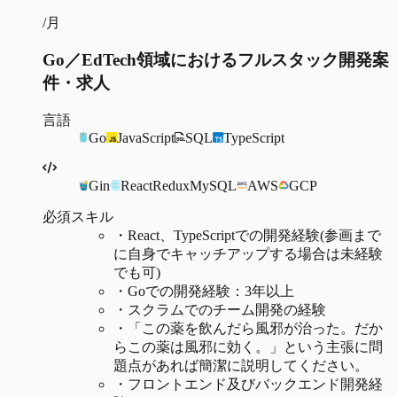
/月
Go／EdTech領域におけるフルスタック開発案
件・求人
言語
Go
JavaScript
SQL
TypeScript
Gin
React
Redux
MySQL
AWS
GCP
必須スキル
・
React、TypeScriptでの開発経験(参画まで
に自身でキャッチアップする場合は未経験
でも可)
・
Goでの開発経験：3年以上
・
スクラムでのチーム開発の経験
・
「この薬を飲んだら風邪が治った。だか
らこの薬は風邪に効く。」という主張に問
題点があれば簡潔に説明してください。
・
フロントエンド及びバックエンド開発経