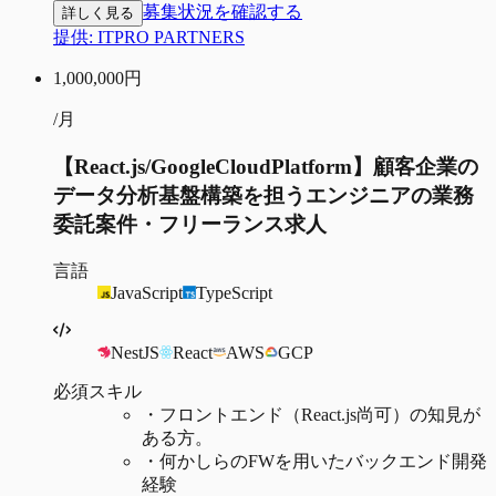
募集状況を確認する
詳しく見る
提供:
ITPRO PARTNERS
1,000,000
円
/月
【React.js/GoogleCloudPlatform】顧客企業の
データ分析基盤構築を担うエンジニアの業務
委託案件・フリーランス求人
言語
JavaScript
TypeScript
NestJS
React
AWS
GCP
必須スキル
・
フロントエンド（React.js尚可）の知見が
ある方。
・
何かしらのFWを用いたバックエンド開発
経験