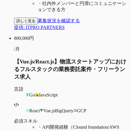
・
社内外メンバーと円滑にコミュニケーシ
ョンできる方
募集状況を確認する
詳しく見る
提供:
ITPRO PARTNERS
800,000
円
/月
【Vue.js/React.js】物流スタートアップにおけ
るフルスタックの業務委託案件・フリーラン
ス求人
言語
Go
JavaScript
React
Vue.js
BigQuery
GCP
必須スキル
・
API開発経験（Clound foundation/AWS