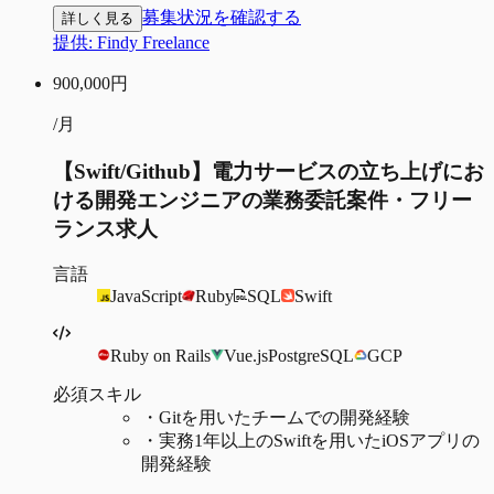
募集状況を確認する
詳しく見る
提供:
Findy Freelance
900,000
円
/月
【Swift/Github】電力サービスの立ち上げにお
ける開発エンジニアの業務委託案件・フリー
ランス求人
言語
JavaScript
Ruby
SQL
Swift
Ruby on Rails
Vue.js
PostgreSQL
GCP
必須スキル
・
Gitを用いたチームでの開発経験
・
実務1年以上のSwiftを用いたiOSアプリの
開発経験