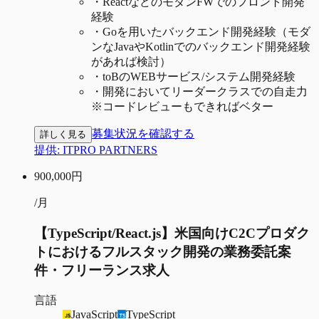
・
ReactなどのモダンFWでのフロント開発
経験
・
Goを用いたバックエンド開発経験（モダ
ンなJavaやKotlinでのバックエンド開発経験
があれば検討）
・
toBのWEBサービス/システム開発経験
・
開発においてリーダークラスでの自走力
※コードレビューもできればベター
募集状況を確認する
詳しく見る
提供:
ITPRO PARTNERS
900,000
円
/月
【TypeScript/React.js】米国向けC2Cプロダク
トにおけるフルスタック開発の業務委託案
件・フリーランス求人
言語
JavaScript
TypeScript