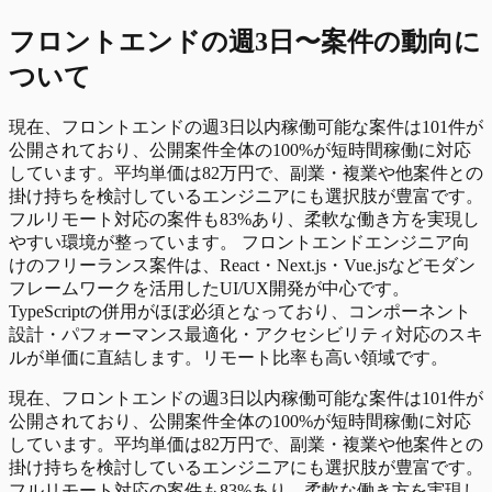
フロントエンド
の
週3日〜
案件の動向に
ついて
現在、フロントエンドの週3日以内稼働可能な案件は101件が
公開されており、公開案件全体の100%が短時間稼働に対応
しています。平均単価は82万円で、副業・複業や他案件との
掛け持ちを検討しているエンジニアにも選択肢が豊富です。
フルリモート対応の案件も83%あり、柔軟な働き方を実現し
やすい環境が整っています。 フロントエンドエンジニア向
けのフリーランス案件は、React・Next.js・Vue.jsなどモダン
フレームワークを活用したUI/UX開発が中心です。
TypeScriptの併用がほぼ必須となっており、コンポーネント
設計・パフォーマンス最適化・アクセシビリティ対応のスキ
ルが単価に直結します。リモート比率も高い領域です。
現在、フロントエンドの週3日以内稼働可能な案件は101件が
公開されており、公開案件全体の100%が短時間稼働に対応
しています。平均単価は82万円で、副業・複業や他案件との
掛け持ちを検討しているエンジニアにも選択肢が豊富です。
フルリモート対応の案件も83%あり、柔軟な働き方を実現し