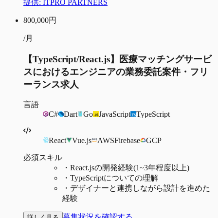
提供:
ITPRO PARTNERS
800,000
円
/月
【TypeScript/React.js】医療マッチングサービ
スにおけるエンジニアの業務委託案件・フリ
ーランス求人
言語
C#
Dart
Go
JavaScript
TypeScript
React
Vue.js
AWS
Firebase
GCP
必須スキル
・
React.jsの開発経験(1~3年程度以上)
・
TypeScriptについての理解
・
デザイナーと連携しながら設計を進めた
経験
募集状況を確認する
詳しく見る