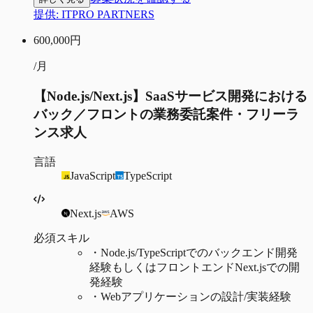
提供:
ITPRO PARTNERS
600,000
円
/月
【Node.js/Next.js】SaaSサービス開発における
バック／フロントの業務委託案件・フリーラ
ンス求人
言語
JavaScript
TypeScript
Next.js
AWS
必須スキル
・
Node.js/TypeScriptでのバックエンド開発
経験もしくはフロントエンドNext.jsでの開
発経験
・
Webアプリケーションの設計/実装経験