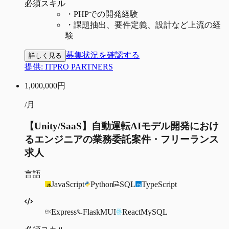
必須スキル
・
PHPでの開発経験
・
課題抽出、要件定義、設計など上流の経
験
募集状況を確認する
詳しく見る
提供:
ITPRO PARTNERS
1,000,000
円
/月
【Unity/SaaS】自動運転AIモデル開発におけ
るエンジニアの業務委託案件・フリーランス
求人
言語
JavaScript
Python
SQL
TypeScript
Express
Flask
MUI
React
MySQL