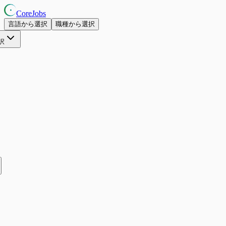
CoreJobs
言語から選択
職種から選択
択