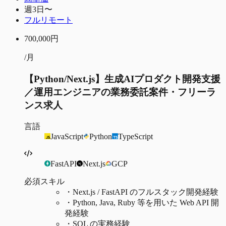
週3日〜
フルリモート
700,000
円
/月
【Python/Next.js】生成AIプロダクト開発支援
／運用エンジニアの業務委託案件・フリーラ
ンス求人
言語
JavaScript
Python
TypeScript
FastAPI
Next.js
GCP
必須スキル
・
Next.js / FastAPI のフルスタック開発経験
・
Python, Java, Ruby 等を用いた Web API 開
発経験
・
SQL の実務経験