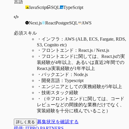
言語
JavaScript
SQL
TypeScript
Next.js
React
PostgreSQL
AWS
必須スキル
・
インフラ：AWS (ALB, ECS, Fargate, RDS,
S3, Cognito etc)
・
フロントエンド：React.js / Next.js
・
フロントエンドに関しては、React.jsの実
装経験が4年以上、あるいは直近2年間での
React.js実装経験が1年半以上
・
バックエンド：Node.js
・
開発言語：Typescript
・
エンジニアとしての実務経験が5年以上
・
技術スタック経験
・
（※フロントエンドに関しては、コード
レビューなどの間接的な業務だけでなく、
実装経験を十分に積んでいること）
募集状況を確認する
詳しく見る
提供:
ITPRO PARTNERS