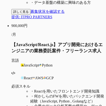
・
データ基盤の構築に興味のある方
募集状況を確認する
詳しく見る
提供:
ITPRO PARTNERS
900,000
円
/月
【JavaScript/React.js】アプリ開発におけるエ
ンジニアの業務委託案件・フリーランス求人
言語
JavaScript
Python
React
AWS
GCP
必須スキル
・
Reactを用いたフロントエンド開発知識
・
何かしらのFWを用いたバックエンド開発
経験（JavaScript, Python , Golangなど）