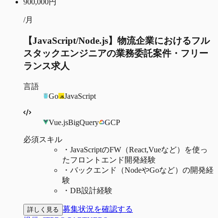
900,000
円
/月
【JavaScript/Node.js】物流企業におけるフル
スタックエンジニアの業務委託案件・フリー
ランス求人
言語
Go
JavaScript
Vue.js
BigQuery
GCP
必須スキル
・
JavaScriptのFW（React,Vueなど）を使っ
たフロントエンド開発経験
・
バックエンド（NodeやGoなど）の開発経
験
・
DB設計経験
募集状況を確認する
詳しく見る