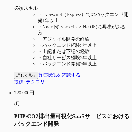
必須スキル
・
Typescript（Express）でのバックエンド開
発1年以上
・
Node.js(Typescript × NestJS)に興味がある
方
・
アジャイル開発の経験
・
バックエンド経験5年以上
・
上記または下記の経験
・
自社サービス経験2年以上
・
バックエンド開発3年以上
募集状況を確認する
詳しく見る
提供:
テクフリ
720,000
円
/月
PHP/CO2排出量可視化SaaSサービスにおける
バックエンド開発