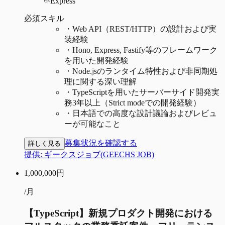
Express
必須スキル
・
Web API（REST/HTTP）の設計および実
装経験
・
Hono, Express, Fastify等のフレームワーク
を用いた開発経験
・
Node.jsのランタイム特性および非同期処
理に関する深い理解
・
TypeScriptを用いたサーバーサイド開発実
務3年以上（Strict modeでの開発経験）
・
日本語での高度な設計議論およびレビュ
ーが可能なこと
募集状況を確認する
詳しく見る
提供:
ギークスジョブ(GEECHS JOB)
1,000,000
円
/月
【TypeScript】新規プロダクト開発における