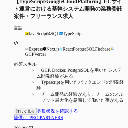
【TypeScript/GoogleCloudPlatform】ECサイ
ト運営における基幹システム開発の業務委託
案件・フリーランス求人
言語
JavaScript
SQL
TypeScript
Express
Next.js
React
PostgreSQL
Firebase
GCP
Vercel
必須スキル
・
GCP, Docker, PostgreSQLを用いたシステ
ム開発経験がある
・
Typescriptを用いたバックエンドの開発経
験
・
チーム開発の経験があり、チームのスル
ープット最大化を意識して働いた事がある
募集状況を確認する
詳しく見る
提供:
ITPRO PARTNERS