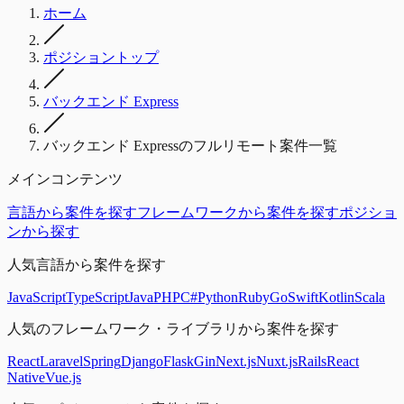
ホーム
ポジショントップ
バックエンド Express
バックエンド Expressのフルリモート案件一覧
メインコンテンツ
言語から案件を探す
フレームワークから案件を探す
ポジショ
ンから探す
人気言語から案件を探す
JavaScript
TypeScript
Java
PHP
C#
Python
Ruby
Go
Swift
Kotlin
Scala
人気のフレームワーク・ライブラリから案件を探す
React
Laravel
Spring
Django
Flask
Gin
Next.js
Nuxt.js
Rails
React
Native
Vue.js