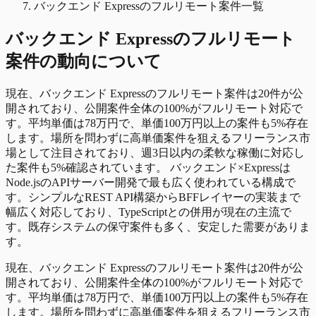
バックエンド Expressのフルリモート案件一覧
バックエンド Express
の
フルリモート
案件の動向について
現在、バックエンド Expressのフルリモート案件は20件が公
開されており、公開案件全体の100%がフルリモート対応で
す。平均単価は78万円で、単価100万円以上の案件も5%存在
します。場所を問わずに高単価案件を狙えるフリーランス市
場として注目されており、週3日以内の柔軟な稼働に対応し
た案件も5%確認されています。 バックエンド×Expressは
Node.jsのAPIサーバー開発で最も広く使われている構成で
す。シンプルなREST API構築からBFFレイヤーの実装まで
幅広く対応しており、TypeScriptとの併用が現在の主流で
す。既存システムの保守案件も多く、安定した需要がありま
す。
現在、バックエンド Expressのフルリモート案件は20件が公
開されており、公開案件全体の100%がフルリモート対応で
す。平均単価は78万円で、単価100万円以上の案件も5%存在
します。場所を問わずに高単価案件を狙えるフリーランス市