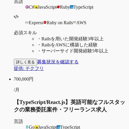
言語
C#
JavaScript
Ruby
TypeScript
Express
Ruby on Rails
AWS
必須スキル
・
Railsを用いた開発経験3年以上
・
RailsをAWSに構築した経験
・
サーバーサイド開発経験5年以上
募集状況を確認する
詳しく見る
提供:
テクフリ
700,000
円
/月
【TypeScript/React.js】英語可能なフルスタッ
クの業務委託案件・フリーランス求人
言語
Go
JavaScript
TypeScript