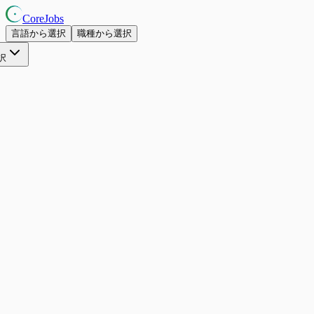
CoreJobs
言語から選択
職種から選択
択