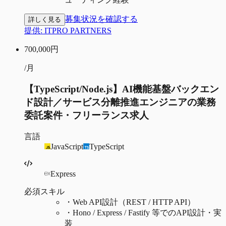
募集状況を確認する
詳しく見る
提供:
ITPRO PARTNERS
700,000
円
/月
【TypeScript/Node.js】AI機能基盤バックエン
ド設計／サービス分離推進エンジニアの業務
委託案件・フリーランス求人
言語
JavaScript
TypeScript
Express
必須スキル
・
Web API設計（REST / HTTP API）
・
Hono / Express / Fastify 等でのAPI設計・実
装