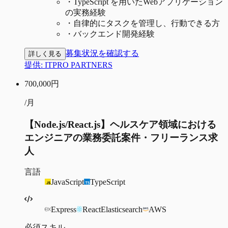
・
TypeScript を用いたWebアプリケーション
の実務経験
・
自律的にタスクを管理し、行動できる方
・
バックエンド開発経験
募集状況を確認する
詳しく見る
提供:
ITPRO PARTNERS
700,000
円
/月
【Node.js/React.js】ヘルスケア領域における
エンジニアの業務委託案件・フリーランス求
人
言語
JavaScript
TypeScript
Express
React
Elasticsearch
AWS
必須スキル