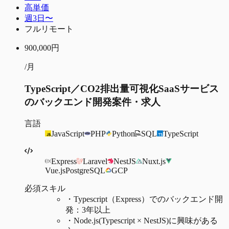
高単価
週3日〜
フルリモート
900,000
円
/月
TypeScript／CO2排出量可視化SaaSサービス
のバックエンド開発案件・求人
言語
JavaScript
PHP
Python
SQL
TypeScript
Express
Laravel
NestJS
Nuxt.js
Vue.js
PostgreSQL
GCP
必須スキル
・
Typescript（Express）でのバックエンド開
発：3年以上
・
Node.js(Typescript × NestJS)に興味がある