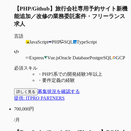
【PHP/Github】旅行会社専用予約サイト新機
能追加／改修の業務委託案件・フリーランス
求人
言語
JavaScript
PHP
SQL
TypeScript
Express
Vue.js
Oracle Database
PostgreSQL
GCP
必須スキル
・
PHP5系での開発経験3年以上
・
要件定義の経験
募集状況を確認する
詳しく見る
提供:
ITPRO PARTNERS
700,000
円
/月