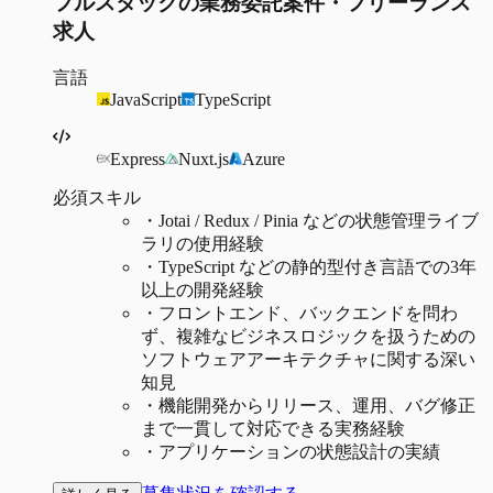
フルスタックの業務委託案件・フリーランス
求人
言語
JavaScript
TypeScript
Express
Nuxt.js
Azure
必須スキル
・
Jotai / Redux / Pinia などの状態管理ライブ
ラリの使用経験
・
TypeScript などの静的型付き言語での3年
以上の開発経験
・
フロントエンド、バックエンドを問わ
ず、複雑なビジネスロジックを扱うための
ソフトウェアアーキテクチャに関する深い
知見
・
機能開発からリリース、運用、バグ修正
まで一貫して対応できる実務経験
・
アプリケーションの状態設計の実績