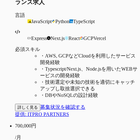
ランス求人
言語
JavaScript
Python
TypeScript
Express
Next.js
React
GCP
Vercel
必須スキル
・
AWS, GCPなどCloudを利用したサービス
開発経験
・
Typescript/Next.js、Node.jsを用いたWEBサ
ービスの開発経験
・
技術選定や未知の技術を適切にキャッチ
アップし取捨選択できる
・
DBやNoSQLの設計経験
募集状況を確認する
詳しく見る
提供:
ITPRO PARTNERS
700,000
円
/月