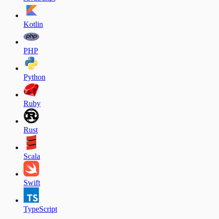
Kotlin
PHP
Python
Ruby
Rust
Scala
Swift
TypeScript