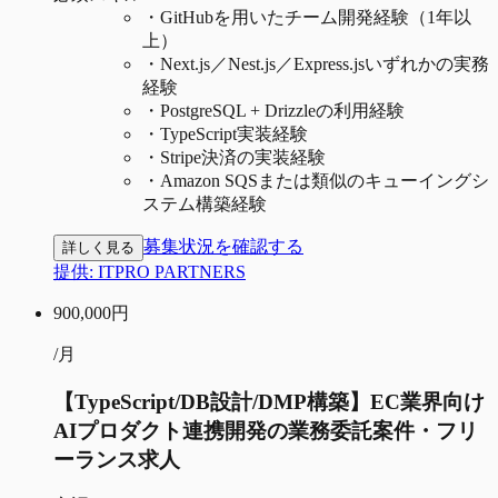
・
GitHubを用いたチーム開発経験（1年以
上）
・
Next.js／Nest.js／Express.jsいずれかの実務
経験
・
PostgreSQL + Drizzleの利用経験
・
TypeScript実装経験
・
Stripe決済の実装経験
・
Amazon SQSまたは類似のキューイングシ
ステム構築経験
募集状況を確認する
詳しく見る
提供:
ITPRO PARTNERS
900,000
円
/月
【TypeScript/DB設計/DMP構築】EC業界向け
AIプロダクト連携開発の業務委託案件・フリ
ーランス求人