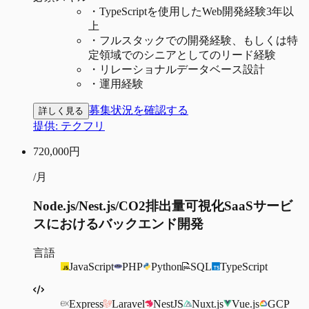
・
TypeScriptを使用したWeb開発経験3年以
上
・
フルスタックでの開発経験、もしくは特
定領域でのシニアとしてのリード経験
・
リレーショナルデータベース設計
・
運用経験
募集状況を確認する
詳しく見る
提供:
テクフリ
720,000
円
/月
Node.js/Nest.js/CO2排出量可視化SaaSサービ
スにおけるバックエンド開発
言語
JavaScript
PHP
Python
SQL
TypeScript
Express
Laravel
NestJS
Nuxt.js
Vue.js
GCP