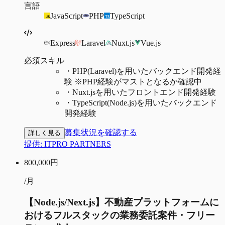
言語
JavaScript
PHP
TypeScript
Express
Laravel
Nuxt.js
Vue.js
必須スキル
・
PHP(Laravel)を用いたバックエンド開発経
験 ※PHP経験がマストとなるか確認中
・
Nuxt.jsを用いたフロントエンド開発経験
・
TypeScript(Node.js)を用いたバックエンド
開発経験
募集状況を確認する
詳しく見る
提供:
ITPRO PARTNERS
800,000
円
/月
【Node.js/Next.js】不動産プラットフォームに
おけるフルスタックの業務委託案件・フリー