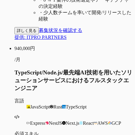
の決定経験
・
少人数チームを率いて開発/リリースした
経験
募集状況を確認する
詳しく見る
提供:
ITPRO PARTNERS
940,000
円
/月
TypeScript/Node.js/最先端AI技術を用いたソリ
ューションサービスにおけるフルスタックエ
ンジニア
言語
JavaScript
Rust
TypeScript
Express
NestJS
Next.js
React
AWS
GCP
必須スキル