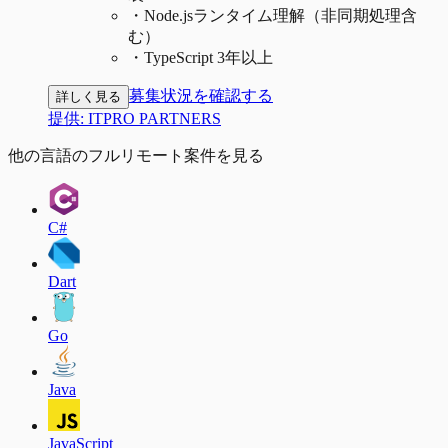
・
Node.jsランタイム理解（非同期処理含
む）
・
TypeScript 3年以上
募集状況を確認する
詳しく見る
提供:
ITPRO PARTNERS
他の言語のフルリモート案件を見る
C#
Dart
Go
Java
JavaScript