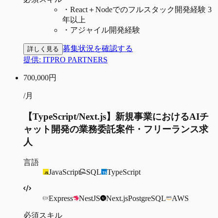
・
React＋Nodeでのフルスタック開発経験 3
年以上
・
アジャイル開発経験
募集状況を確認する
詳しく見る
提供:
ITPRO PARTNERS
700,000
円
/月
【TypeScript/Next.js】新規事業におけるAIチ
ャット開発の業務委託案件・フリーランス求
人
言語
JavaScript
SQL
TypeScript
Express
NestJS
Next.js
PostgreSQL
AWS
必須スキル