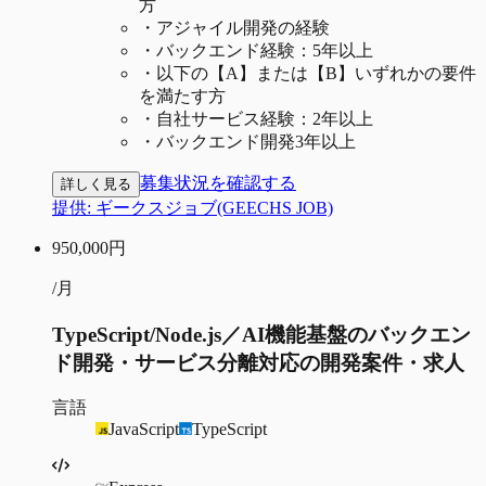
方
・
アジャイル開発の経験
・
バックエンド経験：5年以上
・
以下の【A】または【B】いずれかの要件
を満たす方
・
自社サービス経験：2年以上
・
バックエンド開発3年以上
募集状況を確認する
詳しく見る
提供:
ギークスジョブ(GEECHS JOB)
950,000
円
/月
TypeScript/Node.js／AI機能基盤のバックエン
ド開発・サービス分離対応の開発案件・求人
言語
JavaScript
TypeScript