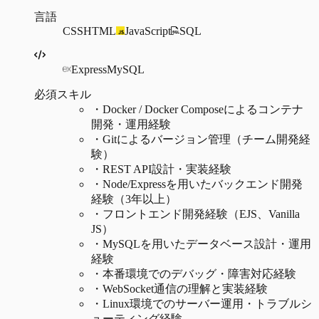
言語
CSS
HTML
JavaScript
SQL
Express
MySQL
必須スキル
・
Docker / Docker Composeによるコンテナ
開発・運用経験
・
Gitによるバージョン管理（チーム開発経
験）
・
REST API設計・実装経験
・
Node/Expressを用いたバックエンド開発
経験（3年以上）
・
フロントエンド開発経験（EJS、Vanilla
JS）
・
MySQLを用いたデータベース設計・運用
経験
・
本番環境でのデバッグ・障害対応経験
・
WebSocket通信の理解と実装経験
・
Linux環境でのサーバー運用・トラブルシ
ューティング経験