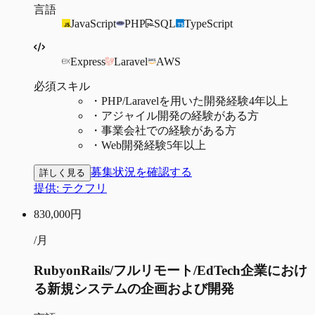
言語
JavaScript
PHP
SQL
TypeScript
Express
Laravel
AWS
必須スキル
・
PHP/Laravelを用いた開発経験4年以上
・
アジャイル開発の経験がある方
・
事業会社での経験がある方
・
Web開発経験5年以上
募集状況を確認する
詳しく見る
提供:
テクフリ
830,000
円
/月
RubyonRails/フルリモート/EdTech企業におけ
る新規システムの企画および開発