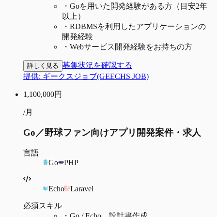
・
Goを用いた開発経験がある方（目安2年
以上）
・
RDBMSを利用したアプリケーションの
開発経験
・
Webサービス開発経験をお持ちの方
募集状況を確認する
詳しく見る
提供:
ギークスジョブ(GEECHS JOB)
1,100,000
円
/月
Go／野球ファン向けアプリ開発案件・求人
言語
Go
PHP
Echo
Laravel
必須スキル
・
Go / Echo、設計書作成