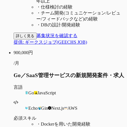
年以上
・
仕様検討の経験
・
チーム開発(コミュニケーション/レビュ
ー/フィードバックなど)の経験
・
DBの設計/開発経験
募集状況を確認する
詳しく見る
提供:
ギークスジョブ(GEECHS JOB)
900,000
円
/月
Go／SaaS管理サービスの新規開発案件・求人
言語
Go
JavaScript
Echo
Gin
Next.js
AWS
必須スキル
・
Dockerを用いた開発経験​