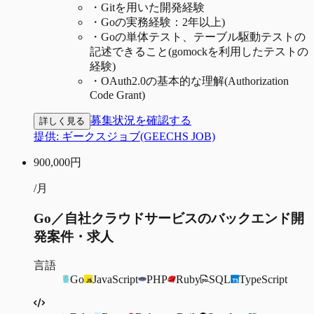
・
Gitを用いた開発経験​
・
Goの実務経験：2年以上)
・
Goの単体テスト、テーブル駆動テストの
記述できること(gomockを利用したテストの
経験)​
・
OAuth2.0の基本的な理解(Authorization
Code Grant)​
募集状況を確認する
詳しく見る
提供:
ギークスジョブ(GEECHS JOB)
900,000
円
/月
Go／自社クラウドサービスのバックエンド開
発案件・求人
言語
Go
JavaScript
PHP
Ruby
SQL
TypeScript