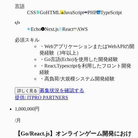
言語
CSS
Go
HTML
JavaScript
PHP
TypeScript
Echo
Next.js
React
AWS
必須スキル
・
WebアプリケーションまたはWebAPIの開
発経験（3年以上）
・
Go言語(Echo)を使用した開発経験
・
React,Typescriptを利用したフロント開発
経験
・
高負荷/大規模システム開発経験
募集状況を確認する
詳しく見る
提供:
ITPRO PARTNERS
1,000,000
円
/月
【Go/React.js】オンラインゲーム開発におけ