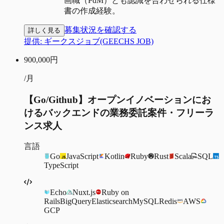
画職（PdM）とも認識を合わせられる仕様
書の作成経験。
募集状況を確認する
詳しく見る
提供:
ギークスジョブ(GEECHS JOB)
900,000
円
/月
【Go/Github】オープンイノベーションにお
けるバックエンドの業務委託案件・フリーラ
ンス求人
言語
Go
JavaScript
Kotlin
Ruby
Rust
Scala
SQL
TypeScript
Echo
Nuxt.js
Ruby on
Rails
BigQuery
Elasticsearch
MySQL
Redis
AWS
GCP