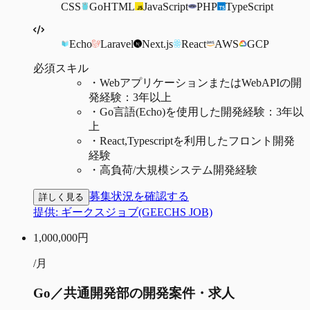
CSS
Go
HTML
JavaScript
PHP
TypeScript
Echo
Laravel
Next.js
React
AWS
GCP
必須スキル
・
WebアプリケーションまたはWebAPIの開
発経験：3年以上
・
Go言語(Echo)を使用した開発経験：3年以
上
・
React,Typescriptを利用したフロント開発
経験
・
高負荷/大規模システム開発経験
募集状況を確認する
詳しく見る
提供:
ギークスジョブ(GEECHS JOB)
1,000,000
円
/月
Go／共通開発部の開発案件・求人