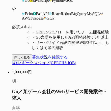
Go
JavaScript
Python
SQL
Echo
FastAPI
React
Redux
BigQuery
MySQL
AWS
Firebase
GCP
必須スキル
・
GitHub/Gitフローを用いたチーム開発経験
・
Go言語を使用したAPI開発経験：3年以上
・
サーバサイド言語の開発経験3年以上、も
しくは同等の経験
募集状況を確認する
詳しく見る
提供:
ギークスジョブ(GEECHS JOB)
1,000,000
円
/月
Go／某ゲーム会社のWebサービス開発案件・
求人
言語