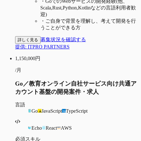
・
GoでのWebサービスの開発経験(他、
Scala,Rust,Python,Kotlinなどの言語利用者歓
迎)
・
ご自身で背景を理解し、考えて開発を行
うことができる方
募集状況を確認する
詳しく見る
提供:
ITPRO PARTNERS
1,150,000
円
/月
Go／教育オンライン自社サービス向け共通ア
カウント基盤の開発案件・求人
言語
Go
JavaScript
TypeScript
Echo
React
AWS
必須スキル