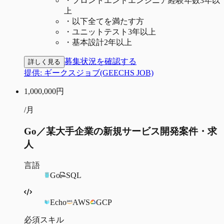
・
フロントエンドエンジニア経験年数3年以
上
・
以下全てを満たす方
・
ユニットテスト3年以上
・
基本設計2年以上
募集状況を確認する
詳しく見る
提供:
ギークスジョブ(GEECHS JOB)
1,000,000
円
/月
Go／某大手企業の新規サービス開発案件・求
人
言語
Go
SQL
Echo
AWS
GCP
必須スキル