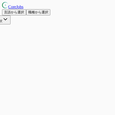
CoreJobs
言語から選択
職種から選択
択