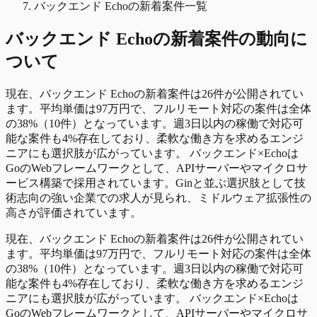
バックエンド Echoの新着案件一覧
バックエンド Echo
の
新着
案件の動向に
ついて
現在、バックエンド Echoの新着案件は26件が公開されてい
ます。平均単価は97万円で、フルリモート対応の案件は全体
の38%（10件）となっています。週3日以内の稼働で対応可
能な案件も4%存在しており、柔軟な働き方を求めるエンジ
ニアにも選択肢が広がっています。 バックエンド×Echoは
GoのWebフレームワークとして、APIサーバーやマイクロサ
ービス構築で採用されています。Ginと並ぶ選択肢として技
術志向の強い企業での求人が見られ、ミドルウェア拡張性の
高さが評価されています。
現在、バックエンド Echoの新着案件は26件が公開されてい
ます。平均単価は97万円で、フルリモート対応の案件は全体
の38%（10件）となっています。週3日以内の稼働で対応可
能な案件も4%存在しており、柔軟な働き方を求めるエンジ
ニアにも選択肢が広がっています。 バックエンド×Echoは
GoのWebフレームワークとして、APIサーバーやマイクロサ