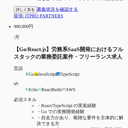
募集状況を確認する
詳しく見る
提供:
ITPRO PARTNERS
900,000
円
/月
【Go/React.js】労務系SaaS開発におけるフル
スタックの業務委託案件・フリーランス求人
言語
Go
JavaScript
TypeScript
Echo
React
Redis
AWS
必須スキル
・
React/TypeScript の実装経験
・
Go での実務開発経験
・
自走力があり、複雑な要件を主体的に解
決できる方