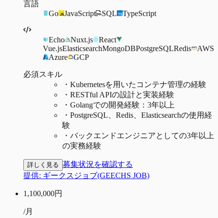
言語
Go
JavaScript
SQL
TypeScript
Echo
Nuxt.js
React
Vue.js
Elasticsearch
MongoDB
PostgreSQL
Redis
AWS
Azure
GCP
必須スキル
・
Kubernetesを用いたコンテナ管理の経験
・
RESTful APIの設計と実装経験
・
Golangでの開発経験：3年以上
・
PostgreSQL、Redis、Elasticsearchの使用経
験
・
バックエンドエンジニアとしての3年以上
の実務経験
募集状況を確認する
詳しく見る
提供:
ギークスジョブ(GEECHS JOB)
1,100,000
円
/月