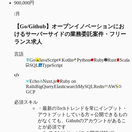
900,000
円
/月
【Go/Github】オープンイノベーションにお
けるサーバーサイドの業務委託案件・フリー
ランス求人
言語
Go
JavaScript
Kotlin
Python
Ruby
Rust
Scala
SQL
TypeScript
Echo
Nuxt.js
Ruby on
Rails
BigQuery
Elasticsearch
MySQL
Redis
AWS
GCP
必須スキル
・
最新のTechトレンドを常にインプット・
アウトプットしている方＝公開できるもの
がなくても、Githubのアカウントがあるこ
とが必須です