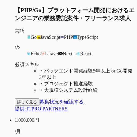
【PHP/Go】プラットフォーム開発におけるエ
ンジニアの業務委託案件・フリーランス求人
言語
Go
JavaScript
PHP
TypeScript
Echo
Laravel
Next.js
React
必須スキル
・
バックエンド開発経験5年以上 or Go開発
3年以上
・
プロジェクト推進経験
・
大規模システム設計経験
募集状況を確認する
詳しく見る
提供:
ITPRO PARTNERS
1,000,000
円
/月