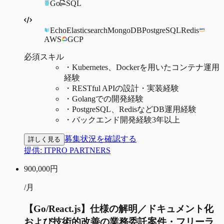
Go
SQL
Echo
Elasticsearch
MongoDB
PostgreSQL
Redis
AWS
GCP
必須スキル
・
Kubernetes、Dockerを用いたコンテナ運用
経験
・
RESTful APIの設計・実装経験
・
Golangでの開発経験
・
PostgreSQL、RedisなどDB運用経験
・
バックエンド開発経験3年以上
募集状況を確認する
詳しく見る
提供:
ITPRO PARTNERS
900,000
円
/月
【Go/React.js】仕様の解明／ドキュメント化
および技術的改善の業務委託案件・フリーラ