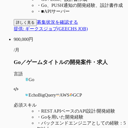
・
Go、PUSH通知の開発経験、設計書作成
・
■APIサーバー
募集状況を確認する
詳しく見る
提供:
ギークスジョブ(GEECHS JOB)
900,000
円
/月
Go／ゲームタイトルの開発案件・求人
言語
Go
Echo
BigQuery
AWS
GCP
必須スキル
・
REST APIベースのAPI設計/開発経験
・
Goを用いた開発経験
・
バックエンドエンジニアとしての経験：5