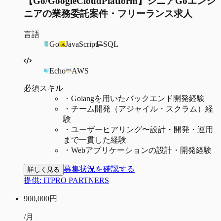
【Go/GoogleCloudPlatform】シニアGoエンジ
ニアの業務委託案件・フリーランス求人
言語
Go
JavaScript
SQL
Echo
AWS
必須スキル
・
Golangを用いたバックエンド開発経験
・
チーム開発（アジャイル・スクラム）経
験
・
ユーザーヒアリング〜設計・開発・運用
まで一貫した経験
・
Webアプリケーションの設計・開発経験
募集状況を確認する
詳しく見る
提供:
ITPRO PARTNERS
900,000
円
/月