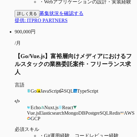
・
Webアプリケーションの設計・実装経験
募集状況を確認する
詳しく見る
提供:
ITPRO PARTNERS
900,000
円
/月
【Go/Vue.js】富裕層向けメディアにおけるフ
ルスタックの業務委託案件・フリーランス求
人
言語
Go
JavaScript
SQL
TypeScript
Echo
Nuxt.js
React
Vue.js
Elasticsearch
MongoDB
PostgreSQL
Redis
AWS
GCP
必須スキル
・
Git運用経験、コードレビュー経験