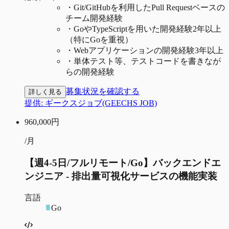
・
Git/GitHubを利用したPull Requestベースの
チーム開発経験
・
GoやTypeScriptを用いた開発経験2年以上
（特にGoを重視）
・
Webアプリケーションの開発経験3年以上
・
単体テスト等、テストコードを書きなが
らの開発経験
募集状況を確認する
詳しく見る
提供:
ギークスジョブ(GEECHS JOB)
960,000
円
/月
【週4-5日/フルリモート/Go】バックエンドエ
ンジニア - 排出量可視化サービスの機能実装
言語
Go