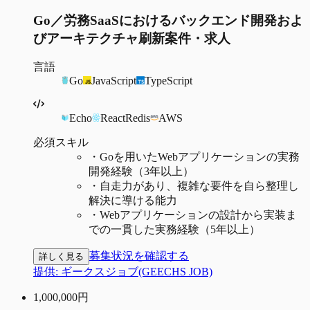
Go／労務SaaSにおけるバックエンド開発およ
びアーキテクチャ刷新案件・求人
言語
Go
JavaScript
TypeScript
Echo
React
Redis
AWS
必須スキル
・
Goを用いたWebアプリケーションの実務
開発経験（3年以上）
・
自走力があり、複雑な要件を自ら整理し
解決に導ける能力
・
Webアプリケーションの設計から実装ま
での一貫した実務経験（5年以上）
募集状況を確認する
詳しく見る
提供:
ギークスジョブ(GEECHS JOB)
1,000,000
円