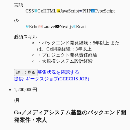
言語
CSS
Go
HTML
JavaScript
PHP
TypeScript
Echo
Laravel
Next.js
React
必須スキル
・
バックエンド開発経験：5年以上 また
は、Go開発経験：3年以上
・
プロジェクト開発責任経験
・
大規模システム設計経験
募集状況を確認する
詳しく見る
提供:
ギークスジョブ(GEECHS JOB)
1,200,000
円
/月
Go／メディアシステム基盤のバックエンド開
発案件・求人