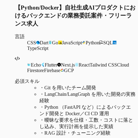
【Python/Docker】自社生成AIプロダクトにお
けるバックエンドの業務委託案件・フリーラ
ンス求人
言語
CSS
Dart
Go
JavaScript
Python
SQL
TypeScript
Echo
Flutter
Next.js
React
Tailwind CSS
Cloud
Firestore
Firebase
GCP
必須スキル
・
Git を用いたチーム開発
・
LangChain/LangGraph を用いた開発の実務
経験
・
Python （FastAPI など）によるバックエ
ンド開発と Docker／CI CD 運用
・
曖昧な要求を仕様・工数・コストに落と
し込み、実行計画を提示した実績
・
RAG 設計・チューニング経験