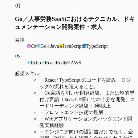
/月
Go／人事労務SaaSにおけるテクニカル、ドキ
ュメンテーション開発案件・求人
言語
C#
Go
Java
JavaScript
TypeScript
Echo
React
Redis
AWS
必須スキル
・
React / TypeScript のコードを読み、ロジ
ックの流れを追えること。
・
Go言語を用いた開発経験、または静的型
付け言語（Java, C#等）での十分な開発、コ
ードリーディング経験：3年以上
・
フロントエンド技術の理解
・
Webアプリケーションのバックエンド開
発実務経験
・
エンジニア向けの設計書だけでなく、企