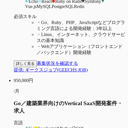
Echo
React
Ruby on Rails
Symfony
Vue.js
MySQL
PostgreSQL
Redis
必須スキル
・
Go、Ruby、PHP、JavaScriptなどプログラ
ミング言語による開発経験：3年以上
・
Linux、インターネット、クラウドサービ
スの基本知識
・
Webアプリケーション（フロントエンド
／バックエンド）開発経験
募集状況を確認する
詳しく見る
提供:
ギークスジョブ(GEECHS JOB)
950,000
円
/月
Go／建築業界向けのVertical SaaS開発案件・
求人
言語