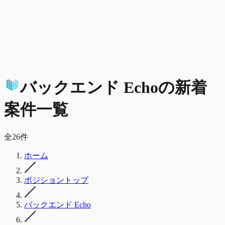
バックエンド Echo
の
新着
案件一覧
全
26
件
ホーム
ポジショントップ
バックエンド Echo