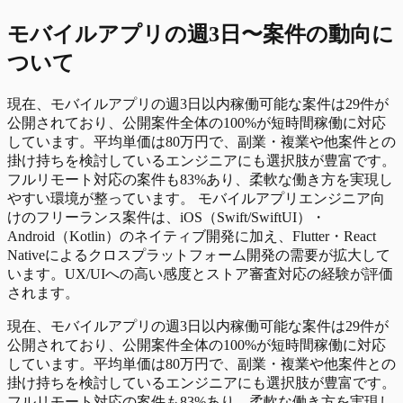
モバイルアプリ
の
週3日〜
案件の動向に
ついて
現在、モバイルアプリの週3日以内稼働可能な案件は29件が
公開されており、公開案件全体の100%が短時間稼働に対応
しています。平均単価は80万円で、副業・複業や他案件との
掛け持ちを検討しているエンジニアにも選択肢が豊富です。
フルリモート対応の案件も83%あり、柔軟な働き方を実現し
やすい環境が整っています。 モバイルアプリエンジニア向
けのフリーランス案件は、iOS（Swift/SwiftUI）・
Android（Kotlin）のネイティブ開発に加え、Flutter・React
Nativeによるクロスプラットフォーム開発の需要が拡大して
います。UX/UIへの高い感度とストア審査対応の経験が評価
されます。
現在、モバイルアプリの週3日以内稼働可能な案件は29件が
公開されており、公開案件全体の100%が短時間稼働に対応
しています。平均単価は80万円で、副業・複業や他案件との
掛け持ちを検討しているエンジニアにも選択肢が豊富です。
フルリモート対応の案件も83%あり、柔軟な働き方を実現し