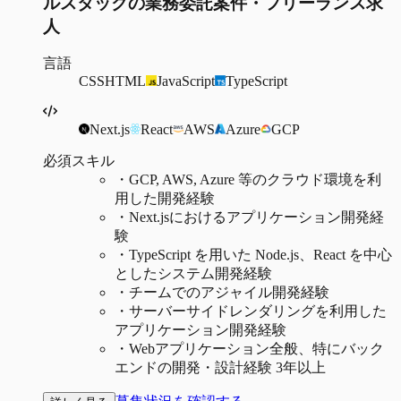
ルスタックの業務委託案件・フリーランス求
人
言語
CSS
HTML
JavaScript
TypeScript
Next.js
React
AWS
Azure
GCP
必須スキル
・
GCP, AWS, Azure 等のクラウド環境を利
用した開発経験
・
Next.jsにおけるアプリケーション開発経
験
・
TypeScript を用いた Node.js、React を中心
としたシステム開発経験
・
チームでのアジャイル開発経験
・
サーバーサイドレンダリングを利用した
アプリケーション開発経験
・
Webアプリケーション全般、特にバック
エンドの開発・設計経験 3年以上