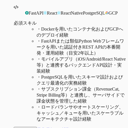
FastAPI
React
ReactNative
PostgreSQL
GCP
必須スキル
・
Dockerを用いたコンテナ化およびGCPへ
のデプロイ経験
・
FastAPIまたは類似Python Webフレームワ
ークを用いた認証付きREST APIの本番開
発・運用経験（目安2年以上）
・
モバイルアプリ（iOS/Android/React Native
等）と連携するバックエンドAPI設計・実
装経験
・
PostgreSQLを用いたスキーマ設計および
クエリ最適化の実務経験
・
サブスクリプション課金（RevenueCat,
Stripe Billing等）と連携し、サーバサイドで
課金状態を管理した経験
・
ロードバランサやオートスケーリング、
キャッシュ／キューを用いたスケーラブル
なアーキテクチャ設計経験