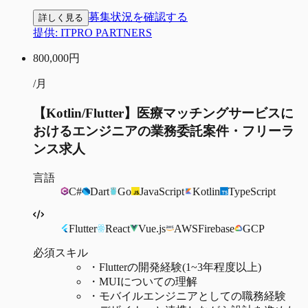
募集状況を確認する
詳しく見る
提供:
ITPRO PARTNERS
800,000
円
/月
【Kotlin/Flutter】医療マッチングサービスに
おけるエンジニアの業務委託案件・フリーラ
ンス求人
言語
C#
Dart
Go
JavaScript
Kotlin
TypeScript
Flutter
React
Vue.js
AWS
Firebase
GCP
必須スキル
・
Flutterの開発経験(1~3年程度以上)
・
MUIについての理解
・
モバイルエンジニアとしての職務経験