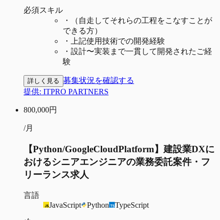
必須スキル
・
（自走してそれらの工程をこなすことが
できる方）
・
上記使用技術での開発経験
・
設計〜実装まで一貫して開発されたご経
験
募集状況を確認する
詳しく見る
提供:
ITPRO PARTNERS
800,000
円
/月
【Python/GoogleCloudPlatform】建設業DXに
おけるシニアエンジニアの業務委託案件・フ
リーランス求人
言語
JavaScript
Python
TypeScript