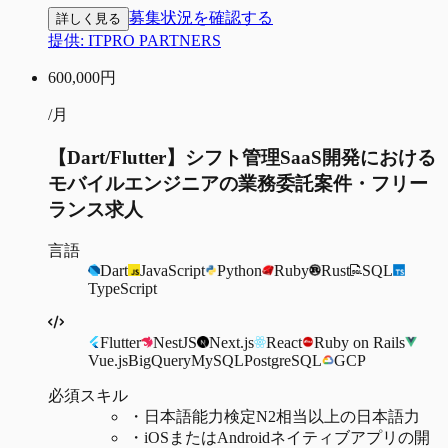
募集状況を確認する
詳しく見る
提供:
ITPRO PARTNERS
600,000
円
/月
【Dart/Flutter】シフト管理SaaS開発における
モバイルエンジニアの業務委託案件・フリー
ランス求人
言語
Dart
JavaScript
Python
Ruby
Rust
SQL
TypeScript
Flutter
NestJS
Next.js
React
Ruby on Rails
Vue.js
BigQuery
MySQL
PostgreSQL
GCP
必須スキル
・
日本語能力検定N2相当以上の日本語力
・
iOSまたはAndroidネイティブアプリの開