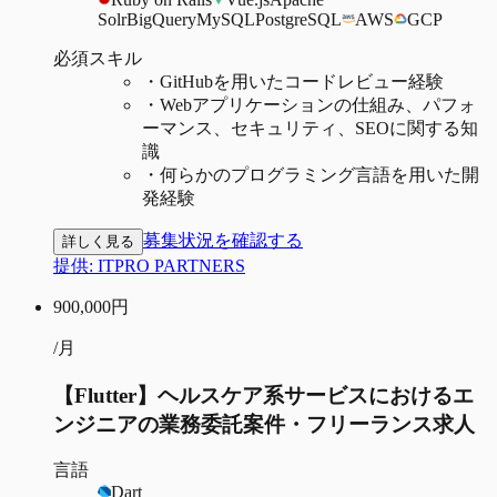
Solr
BigQuery
MySQL
PostgreSQL
AWS
GCP
必須スキル
・
GitHubを用いたコードレビュー経験
・
Webアプリケーションの仕組み、パフォ
ーマンス、セキュリティ、SEOに関する知
識
・
何らかのプログラミング言語を用いた開
発経験
募集状況を確認する
詳しく見る
提供:
ITPRO PARTNERS
900,000
円
/月
【Flutter】ヘルスケア系サービスにおけるエ
ンジニアの業務委託案件・フリーランス求人
言語
Dart