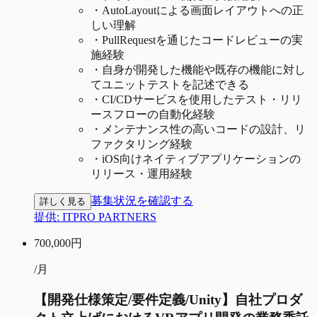
・
AutoLayoutによる画面レイアウトへの正
しい理解
・
PullRequestを通じたコードレビューの実
施経験
・
自身が開発した機能や既存の機能に対し
てユニットテストを記述できる
・
CI/CDサービスを使用したテスト・リリ
ースフローの自動化経験
・
メンテナンス性の高いコードの設計、リ
ファクタリング経験
・
iOS向けネイティブアプリケーションの
リリース・運用経験
募集状況を確認する
詳しく見る
提供:
ITPRO PARTNERS
700,000
円
/月
【開発仕様策定/要件定義/Unity】自社プロダ