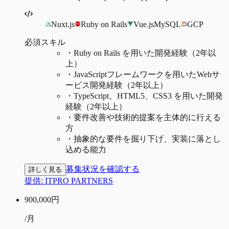
Nuxt.js
Ruby on Rails
Vue.js
MySQL
GCP
必須スキル
・
Ruby on Rails を用いた開発経験（2年以
上）
・
JavaScriptフレームワークを用いたWebサ
ービス開発経験（2年以上）
・
TypeScript、HTML5、CSS3 を用いた開発
経験（2年以上）
・
要件改善や技術的提案を主体的に行える
方
・
抽象的な要件を掘り下げ、実装に落とし
込める能力
募集状況を確認する
詳しく見る
提供:
ITPRO PARTNERS
900,000
円
/月