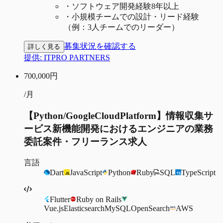
・
ソフトウェア開発経験8年以上
・
小規模チームでの設計・リード経験
（例：3人チームでのリーダー）
募集状況を確認する
詳しく見る
提供:
ITPRO PARTNERS
700,000
円
/月
【Python/GoogleCloudPlatform】情報収集サ
ービス新機能開発におけるエンジニアの業務
委託案件・フリーランス求人
言語
Dart
JavaScript
Python
Ruby
SQL
TypeScript
Flutter
Ruby on Rails
Vue.js
Elasticsearch
MySQL
OpenSearch
AWS