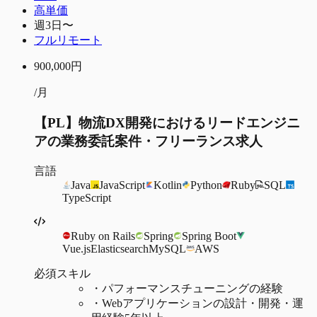
高単価
週3日〜
フルリモート
900,000
円
/月
【PL】物流DX開発におけるリードエンジニ
アの業務委託案件・フリーランス求人
言語
Java
JavaScript
Kotlin
Python
Ruby
SQL
TypeScript
Ruby on Rails
Spring
Spring Boot
Vue.js
Elasticsearch
MySQL
AWS
必須スキル
・
パフォーマンスチューニングの経験
・
Webアプリケーションの設計・開発・運