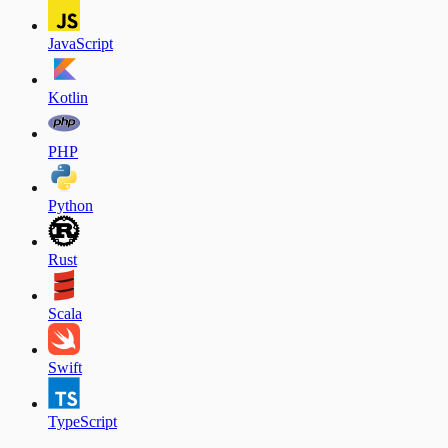
JavaScript
Kotlin
PHP
Python
Rust
Scala
Swift
TypeScript