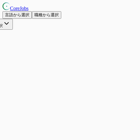
CoreJobs
言語から選択
職種から選択
択