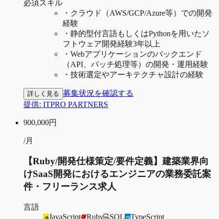
必須スキル
・
クラウド（AWS/GCP/Azure等）での開発
経験
・
静的型付言語もしくはPythonを用いたソ
フトウェア開発経験3年以上
・
Webアプリケーションのバックエンド
（API、バッチ処理等）の開発・運用経験
・
技術選定やアーキテクチャ設計の経験
募集状況を確認する
詳しく見る
提供:
ITPRO PARTNERS
900,000
円
/月
【Ruby/開発仕様策定/要件定義】建築業界向
けSaaS開発におけるエンジニアの業務委託案
件・フリーランス求人
言語
JavaScript
Ruby
SQL
TypeScript