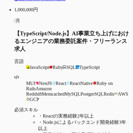
1,000,000
円
/月
【TypeScript/Node.js】AI事業立ち上げにおけ
るエンジニアの業務委託案件・フリーランス
求人
言語
JavaScript
Ruby
SQL
TypeScript
MUI
NestJS
React
ReactNative
Ruby on
Rails
Amazon
Redshift
Memcached
MySQL
PostgreSQL
Redis
AWS
GCP
必須スキル
・
Reactの実務経験2年以上
・
Node.jsによるバックエンド開発経験3年
以上