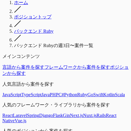
ホーム
ポジショントップ
バックエンド Ruby
バックエンド Rubyの週3日〜案件一覧
メインコンテンツ
言語から案件を探す
フレームワークから案件を探す
ポジショ
ンから探す
人気言語から案件を探す
JavaScript
TypeScript
Java
PHP
C#
Python
Ruby
Go
Swift
Kotlin
Scala
人気のフレームワーク・ライブラリから案件を探す
React
Laravel
Spring
Django
Flask
Gin
Next.js
Nuxt.js
Rails
React
Native
Vue.js
人気のポジションから案件を探す