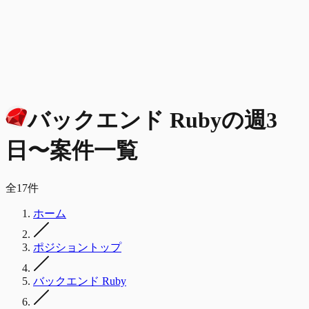
バックエンド Ruby
の
週3
日〜
案件一覧
全
17
件
ホーム
ポジショントップ
バックエンド Ruby