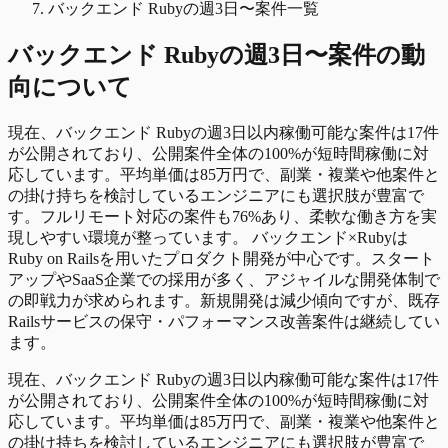
バックエンド Rubyの週3日〜案件一覧
バックエンド Ruby
の
週3日〜
案件の動
向について
現在、バックエンド Rubyの週3日以内稼働可能な案件は17件
が公開されており、公開案件全体の100%が短時間稼働に対
応しています。平均単価は85万円で、副業・複業や他案件と
の掛け持ちを検討しているエンジニアにも選択肢が豊富で
す。フルリモート対応の案件も76%あり、柔軟な働き方を実
現しやすい環境が整っています。 バックエンド×Rubyは
Ruby on Railsを用いたプロダクト開発が中心です。スタート
アップやSaaS企業での採用が多く、アジャイルな開発体制で
の即戦力が求められます。新規開発は減少傾向ですが、既存
Railsサービスの保守・パフォーマンス改善案件は継続してい
ます。
現在、バックエンド Rubyの週3日以内稼働可能な案件は17件
が公開されており、公開案件全体の100%が短時間稼働に対
応しています。平均単価は85万円で、副業・複業や他案件と
の掛け持ちを検討しているエンジニアにも選択肢が豊富で