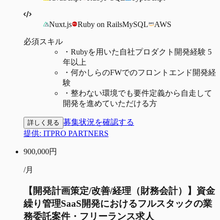
Nuxt.js
Ruby on Rails
MySQL
AWS
必須スキル
・
Rubyを用いた自社プロダクト開発経験 5
年以上
・
何かしらのFWでのフロントエンド開発経
験
・
整わない環境でも要件定義から自走して
開発を進めていただける方
募集状況を確認する
詳しく見る
提供:
ITPRO PARTNERS
900,000
円
/月
【開発計画策定/改善/経理（財務会計）】資金
繰り管理SaaS開発におけるフルスタックの業
務委託案件・フリーランス求人