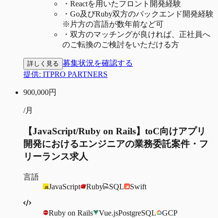
・
Reactを用いたフロント開発経験
・
Go及びRuby双方のバックエンド開発経験
※片方の言語が数年前など可
・
双方のマッチングが良ければ、正社員へ
のご転換のご検討をいただける方
募集状況を確認する
詳しく見る
提供:
ITPRO PARTNERS
900,000
円
/月
【JavaScript/Ruby on Rails】toC向けアプリ
開発におけるエンジニアの業務委託案件・フ
リーランス求人
言語
JavaScript
Ruby
SQL
Swift
Ruby on Rails
Vue.js
PostgreSQL
GCP