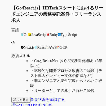
【Go/React.js】HRTechスタートにおけるリー
ドエンジニアの業務委託案件・フリーランス
求人
言語
Go
JavaScript
Ruby
TypeScript
Next.js
React
AWS
GCP
必須スキル
・
GoとReact/Next.jsでの実務開発経験（3年
以上）
・
継続的な開発プロセス改善のご経験（テ
スト導入やレビュー文化の促進など）
・
非エンジニアと要件定義からされたご経
験
・
リーダーとしての牽引されたご経験
募集状況を確認する
詳しく見る
提供:
ITPRO PARTNERS