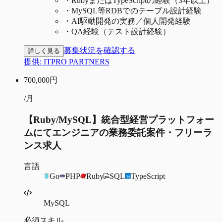
・
RubyまたはTypeScriptの経験（3年以上）
・
MySQL等RDBでのテーブル設計経験
・
AI駆動開発の実務／個人開発経験
・
QA経験（テスト設計経験）
募集状況を確認する
詳しく見る
提供:
ITPRO PARTNERS
700,000
円
/月
【Ruby/MySQL】統合型経営プラットフォー
ムにてエンジニアの業務委託案件・フリーラ
ンス求人
言語
Go
PHP
Ruby
SQL
TypeScript
MySQL
必須スキル