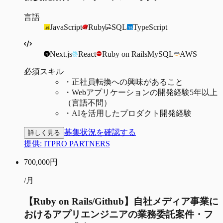
言語
JavaScript
Ruby
SQL
TypeScript
Next.js
React
Ruby on Rails
MySQL
AWS
必須スキル
・
正社員転換への興味があること
・
Webアプリケーションの開発経験5年以上
（言語不問）
・
AIを活用したプロダクト開発経験
募集状況を確認する
詳しく見る
提供:
ITPRO PARTNERS
700,000
円
/月
【Ruby on Rails/Github】自社メディア事業に
おけるアプリエンジニアの業務委託案件・フ