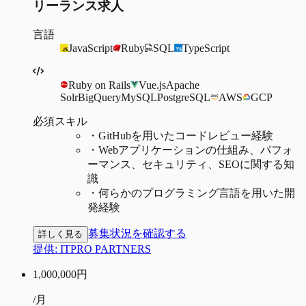
リーランス求人
言語
JavaScript
Ruby
SQL
TypeScript
Ruby on Rails
Vue.js
Apache
Solr
BigQuery
MySQL
PostgreSQL
AWS
GCP
必須スキル
・
GitHubを用いたコードレビュー経験
・
Webアプリケーションの仕組み、パフォ
ーマンス、セキュリティ、SEOに関する知
識
・
何らかのプログラミング言語を用いた開
発経験
募集状況を確認する
詳しく見る
提供:
ITPRO PARTNERS
1,000,000
円
/月