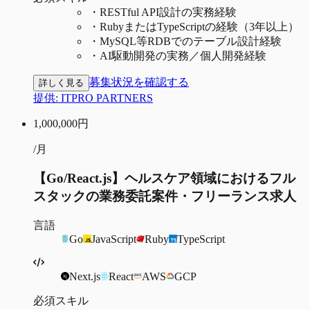
・
RESTful API設計の実務経験
・
RubyまたはTypeScriptの経験（3年以上）
・
MySQL等RDBでのテーブル設計経験
・
AI駆動開発の実務／個人開発経験
募集状況を確認する
詳しく見る
提供:
ITPRO PARTNERS
1,000,000
円
/月
【Go/React.js】ヘルスケア領域におけるフル
スタックの業務委託案件・フリーランス求人
言語
Go
JavaScript
Ruby
TypeScript
Next.js
React
AWS
GCP
必須スキル