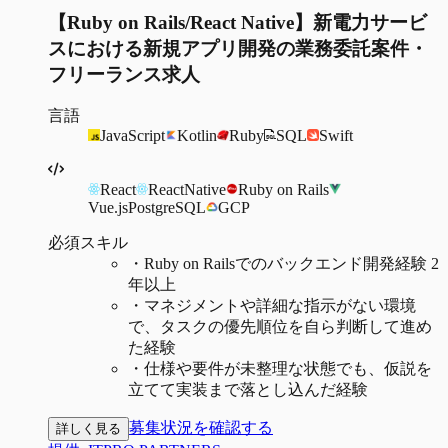
【Ruby on Rails/React Native】新電力サービ
スにおける新規アプリ開発の業務委託案件・
フリーランス求人
言語
JavaScript
Kotlin
Ruby
SQL
Swift
React
ReactNative
Ruby on Rails
Vue.js
PostgreSQL
GCP
必須スキル
・
Ruby on Railsでのバックエンド開発経験 2
年以上
・
マネジメントや詳細な指示がない環境
で、タスクの優先順位を自ら判断して進め
た経験
・
仕様や要件が未整理な状態でも、仮説を
立てて実装まで落とし込んだ経験
募集状況を確認する
詳しく見る