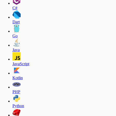
C#
Dart
Go
Java
JavaScript
Kotlin
PHP
Python