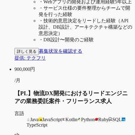
・
Webアプリの開発および運用経験5年以上
・
サービス仕様の要件整理からチームで開
発を行った経験
・
技術的意思決定をリードした経験（API
設計、DB設計、アーキテクチャ構築などの
意思決定）
・
DB設計〜開発のご経験
募集状況を確認する
詳しく見る
提供:
テクフリ
900,000
円
/月
【PL】物流DX開発におけるリードエンジニ
アの業務委託案件・フリーランス求人
言語
Java
JavaScript
Kotlin
Python
Ruby
SQL
TypeScript