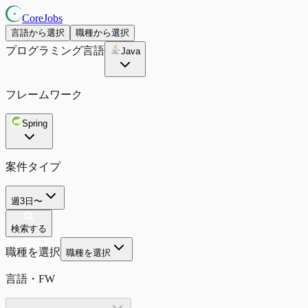
CoreJobs
言語から選択
職種から選択
プログラミング言語
Java
フレームワーク
Spring
案件タイプ
週3日〜
検索する
職種を選択
職種を選択
言語・FW