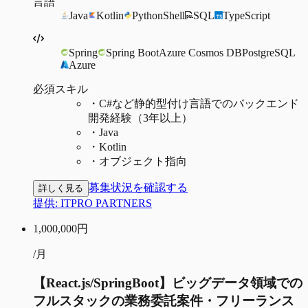
言語
Java
Kotlin
Python
Shell
SQL
TypeScript
Spring
Spring Boot
Azure Cosmos DB
PostgreSQL
Azure
必須スキル
・
C#など静的型付け言語でのバックエンド
開発経験（3年以上）
・
Java
・
Kotlin
・
オブジェクト指向
募集状況を確認する
詳しく見る
提供:
ITPRO PARTNERS
1,000,000
円
/月
【React.js/SpringBoot】ビッグデータ領域での
フルスタックの業務委託案件・フリーランス