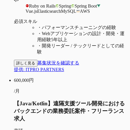
Ruby on Rails
Spring
Spring Boot
Vue.js
Elasticsearch
MySQL
AWS
必須スキル
・
パフォーマンスチューニングの経験
・
Webアプリケーションの設計・開発・運
用経験5年以上
・
開発リーダー / テックリードとしての経
験
募集状況を確認する
詳しく見る
提供:
ITPRO PARTNERS
600,000
円
/月
【Java/Kotlin】遠隔支援ツール開発における
バックエンドの業務委託案件・フリーランス
求人