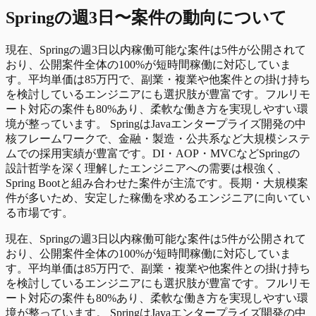
Spring
の
週3日〜
案件の動向について
現在、Springの週3日以内稼働可能な案件は5件が公開されて
おり、公開案件全体の100%が短時間稼働に対応していま
す。平均単価は85万円で、副業・複業や他案件との掛け持ち
を検討しているエンジニアにも選択肢が豊富です。フルリモ
ート対応の案件も80%あり、柔軟な働き方を実現しやすい環
境が整っています。 SpringはJavaエンタープライズ開発の中
核フレームワークで、金融・製造・公共系など大規模システ
ムでの採用実績が豊富です。DI・AOP・MVCなどSpringの
設計哲学を深く理解したエンジニアへの需要は根強く、
Spring Bootと組み合わせた案件が主流です。長期・大規模案
件が多いため、安定した稼働を求めるエンジニアに向いてい
る市場です。
現在、Springの週3日以内稼働可能な案件は5件が公開されて
おり、公開案件全体の100%が短時間稼働に対応していま
す。平均単価は85万円で、副業・複業や他案件との掛け持ち
を検討しているエンジニアにも選択肢が豊富です。フルリモ
ート対応の案件も80%あり、柔軟な働き方を実現しやすい環
境が整っています。 SpringはJavaエンタープライズ開発の中