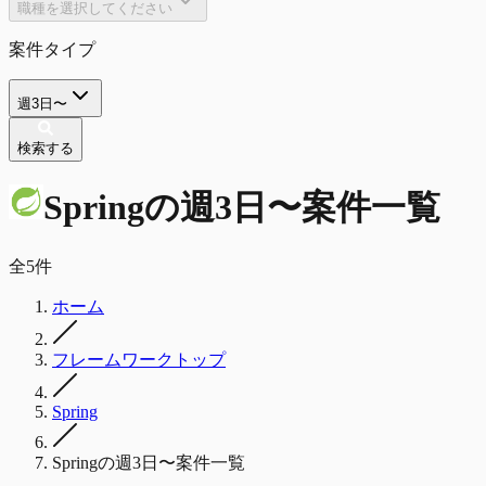
職種を選択してください
案件タイプ
週3日〜
検索する
Spring
の
週3日〜
案件一覧
全
5
件
ホーム
フレームワークトップ
Spring
Springの週3日〜案件一覧