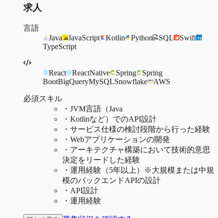
求人
言語
Java
JavaScript
Kotlin
Python
SQL
Swift
TypeScript
React
ReactNative
Spring
Spring
Boot
BigQuery
MySQL
Snowflake
AWS
必須スキル
・
JVM言語（Java
・
Kotlinなど）でのAPI設計
・
サービス仕様の検討段階から行った経験
・
Webアプリケーションの開発
・
アーキテクチャ構築において技術的意思
決定をリードした経験
・
運用経験（5年以上）※大規模または中規
模のバックエンドAPIの設計
・
API設計
・
運用経験