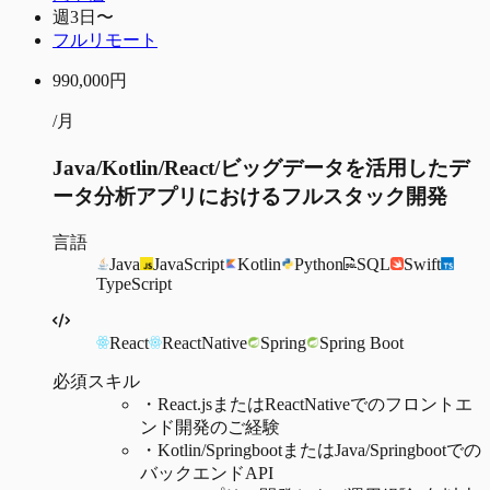
週3日〜
フルリモート
990,000
円
/月
Java/Kotlin/React/ビッグデータを活用したデ
ータ分析アプリにおけるフルスタック開発
言語
Java
JavaScript
Kotlin
Python
SQL
Swift
TypeScript
React
ReactNative
Spring
Spring Boot
必須スキル
・
React.jsまたはReactNativeでのフロントエ
ンド開発のご経験
・
Kotlin/SpringbootまたはJava/Springbootでの
バックエンドAPI