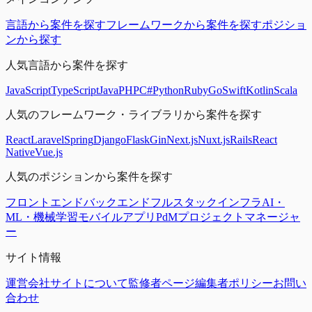
言語から案件を探す
フレームワークから案件を探す
ポジショ
ンから探す
人気言語から案件を探す
JavaScript
TypeScript
Java
PHP
C#
Python
Ruby
Go
Swift
Kotlin
Scala
人気のフレームワーク・ライブラリから案件を探す
React
Laravel
Spring
Django
Flask
Gin
Next.js
Nuxt.js
Rails
React
Native
Vue.js
人気のポジションから案件を探す
フロントエンド
バックエンド
フルスタック
インフラ
AI・
ML・機械学習
モバイルアプリ
PdM
プロジェクトマネージャ
ー
サイト情報
運営会社
サイトについて
監修者ページ
編集者ポリシー
お問い
合わせ